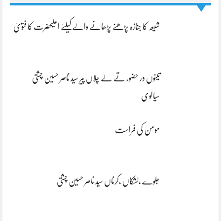
شیعہ کا جنازہ پڑھنے پڑھانے والےکیلئے اعلیٰحضرت کا فتویٰ
تینوں در حضور تے لے چلاں پیر سید ناصر حسین چشتی
سیالوی
مومن کی فراست
جلوے ،لشکاں ،کرناں سید ناصر حسین چشتی