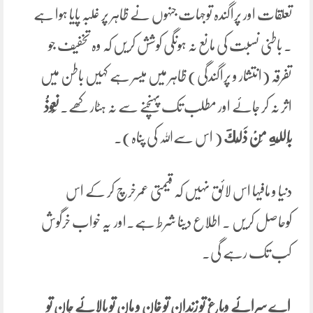
تعلقات اور پراگندہ توجہات جنہوں نے ظاہر پر غلبہ پایا ہوا ہے
۔ باطنی نسبت کی مانع نہ ہونگی کوشش کریں کہ وہ تخفیف جو
تفرقہ (انتشار و پراگندگی) ظاہر میں میسر ہے کہیں باطن میں
اثر نہ کر جائے اور مطلب تک پہنچنے سے نہ ہٹارکھے۔
‌نَعُوذُ
‌بِاللَّهِ ‌مِنْ ‌ذَلِكَ
( اس سےاللہ کی پناہ)۔
دنیا و مافیہا اس لائق نہیں کہ قیمتی عمرخرچ کر کے اس
کوحاصل کریں ۔ اطلاع دینا شرط ہے۔اور یہ خواب خرگوش
کب تک رہے گی۔
اے
سرائے
وباغ
تو
زندان
تو
خان
و
مان
تو
بالائے
جان
تو