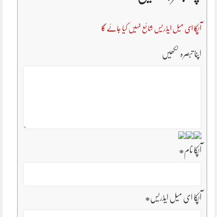
آپکا ای میل ایڈریس شائع نہیں کیا جائے گا
اپنا تبصرہ لکھیں
آپکا نام
*
آپکا ای میل ایڈریس
*