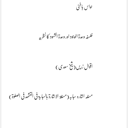
حواس باطنی
فلسفہ وحدۃ الوجود اور وحدۃ الشہود کا نظریہ
اقوال زریں(شیخ سعدی)
مسئلہ اشارہ سبابہ(مسئلۃ الاشارۃ بالسبابۃ فی التشھد فی الصلوۃ)