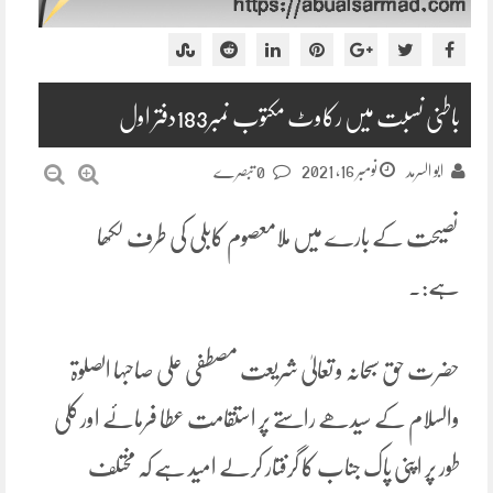
باطنی نسبت میں رکاوٹ مکتوب نمبر183دفتر اول
نومبر 16, 2021
ابو السرمد
0 تبصرے
نصیحت کے بارے میں ملامعصوم کابلی کی طرف لکھا
ہے:۔
حضرت حق سبحانہ و تعالیٰ شریعت مصطفی علی صاحبہا الصلوۃ
والسلام کے سیدھے راستے پر استقامت عطا فرمائے اورکلی
طور پر اپنی پاک جناب کا گرفتار کرلے امید ہے کہ مختلف