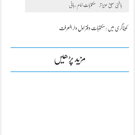
باطنی سبق عزیز تر
مکتوبات امام ربانی
کیٹاگری میں :
مکتوبات دفتر اول دار المعرفت
مزید پڑھیں