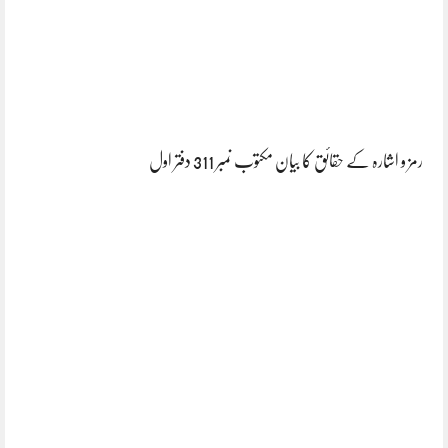
رمز و اشارہ کے حقائق کا بیان مکتوب نمبر 311 دفتر اول