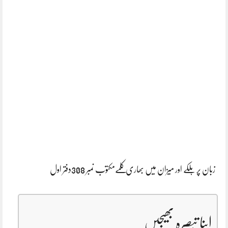
زبان پر ہلکے اور میزان میں بھاری کلمےمکتوب نمبر 308دفتر اول
اپنا تبصرہ بھیجیں