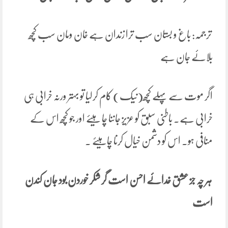
ترجمہ: باغ و بستان سب ترا زندان ہے خان ومان سب کچھ
بلائے جان ہے
اگر موت سے پہلے کچھ(نیک) کام کرلیا تو بہتر ورنہ خرابی ہی
خرابی ہے۔ باطنی سبق کو عزیز جاننا چا ہیئے اور جو کچھ اس کے
منافی ہو۔ اس کو دشمن خیال کرنا چاہیئے ۔
ہر
چہ
جز
عشق
خدائے
احسن
است
گر
شکر خوردن
بود
جان
کندن
است