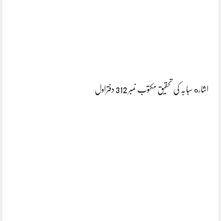
اشاره سبابہ کی تحقیق مکتوب نمبر 312 دفتراول