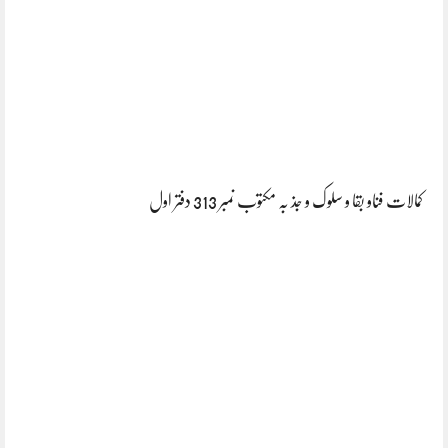
کمالات فناو بقا و سلوک و جذ بہ مکتوب نمبر 313 دفتر اول