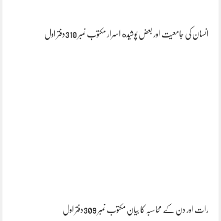
انسان کی جامعیت اور بعض پوشیده اسرار مکتوب نمبر 310دفتر اول
رات اور دن کے محاسبہ کا بیان مکتوب نمبر 309دفتر اول