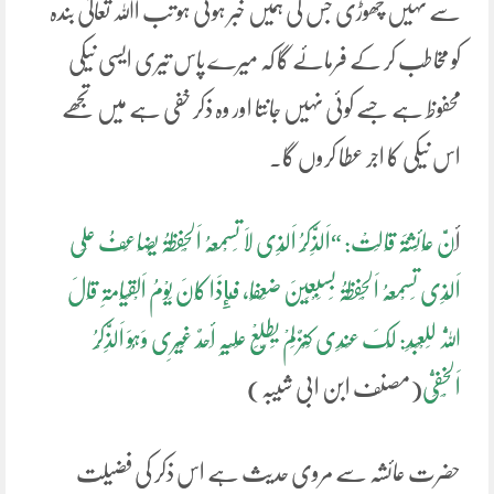
سے نہیں چھوڑی جس کی ہمیں خبر ہوئی ہو تب اﷲ تعالیٰ بندہ
کو مخاطب کر کے فرمائے گا کہ میرے پاس تیری ایسی نیکی
محفوظ ہے جسے کوئی نہیں جانتا اور وہ ذکر خفی ہے میں تجھے
اس نیکی کا اجر عطا کروں گا۔
أَ
نَّ عَائِشَۃَ قَالَتْ: “اَلذِّکْرُ اَلَّذِی لَا تَسْمَعُہُ اَلْحَفَظَۃُ یُضَاعَفُ عَلَی
اَلَّذِی تَسْمَعُہُ اَلْحَفَظَۃُ بِسَبْعِینَ ضِعْفًا، فَإِذَا کَانَ یَوْمُ اَلْقِیَامَۃِ قَالَ
اَللَّہُ لِلْعَبْدِ: لَکَ عِنْدِی کَنْزٌ لَمْ یَطَّلِعْ عَلَیْہِ أَحَدٌ غَیْرِی وَہُوَ اَلذِّکْرُ
اَلْخَفِیُّ
(مصنف ابن ابی شیبہ)
حضرت عائشہ سے مروی حدیث ہے اس ذکر کی فضیلت