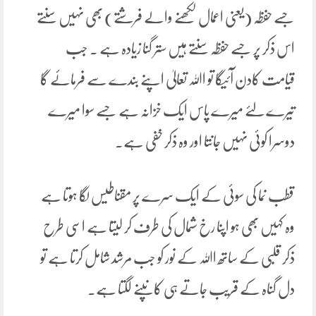
جسے حفظہ (یعنی اعمال لکھنے والے فرشتے) بھی نہیں سنتے
اس ذکر پر جسے حفظہ سنتے ہیں ستر گنا زیادہ ہے ۔ جب
قیامت کادن آئیگا تو اﷲ تعالیٰ اپنے بندے سے فرمائے گا
تیرے لئے میرے پاس ایک خزانہ ہے جسے سوا میرے
دوسرا کوئی نہیں جانتا اور وہ ذکر خفی ہے۔
قطب نما کی سوئی کے ایک سرے پر مقناطیس لگا ہوتا ہے
وہ کہیں بھی ہو اپنا رخ شمال کی طرف کر لیتا ہے اسی طرح
ذکر قلبی کے ساتھ اﷲ کے نور کو جب مرشد شامل کرتا ہے تو
دل گناہ کے قریب جاتے ہی کانپنے لگتا ہے۔