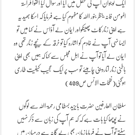
ایک نوجوان آپ کی محفل میں آیا اور سوال کیا اتقوا فراسۃ
المومن فانہ ینظر بنور اﷲکا مفہوم کیا ہے فرمایا کہ اسکا بھید یہ
ہے اپنی زنارکاٹ پھینکواور ایمان لے آؤاس نے کہا میں تو
ایسا نہی آپ نے خادم کو اشارہ کیا تو خرقہ کے نیچے زنار تھی وہ
ایمان لے آیا تو آپ نے اہل مجلس سے کہا کہ ہمیں بھی اپنی
باطنی زنار اتاردینی چاہیئے تو سب پر ایک عجیب کیفیت طاری
ہوگئی(نفحات الانس ص409)
سلطان العارفین حضرت بایزید بسطامی رحمۃ اﷲسے لوگوں
نے پوچھا کیا بات ہے کہ کہ ہم آپ کی زبان سے ذکر نہیں
سنتے تو آپ نے فرمایا زبان بھی بے گانہ ہے درمیان میں