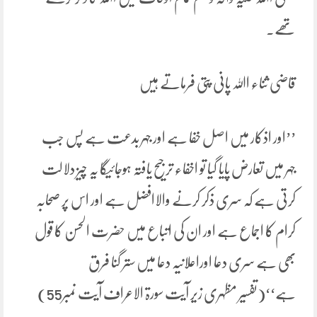
تھے۔
قاضی ثناء اﷲ پانی پتی فرماتے ہیں
’’اور اذکار میں اصل خفا ہے اور جہر بدعت ہے پس جب
جہر میں تعارض پایا گیا تو اخفاء ترجیح یافتہ ہوجائیگا یہ چیز دلالت
کرتی ہے کہ سری ذکر کرنے والاافضل ہے اور اس پر صحابہ
کرام کا اجماع ہے اور ان کی اتباع میں حضرت الحسن کا قول
بھی ہے سری دعا اوراعلانیہ دعا میں ستر گنا فرق
ہے‘‘(تفسیر مظہری زیر آیت سورۃ الاعراف آیت نمبر55)