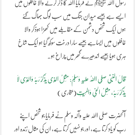
رسول اﷲ ﷺ نے فرمایا اﷲ کا ذکر کرنے والا غافلوں میں
ایسے ہے جیسے میدان جنگ میں سب لوگ بھاگ گئے
ہوں ایک شخص دشمن کے مقابلے میں کھڑا ہوذکر والا
غافلوں میں ایساہے جیسے سارا درخت سوکھ گیا ہو ایک شاخ
ہری ہویا جیسے اندھیرے گھر میں چراغ ہو۔
قَالَ النَّبِیُّ صَلَّی اﷲُ عَلَیْہِ وَسَلَّمَ: مَثَلُ الَّذِی یَذْکُرُ رَبَّہُ وَالَّذِی لاَ
یَذْکُرُ رَبَّہُ، مَثَلُ الحَیِّ وَالمَیِّتِ
(بخاری)
آنحضرت صلی اﷲ علیہ وآلہ وسلم نے فرمایا جو شخص اپنے
رب کو یاد کرتا ہے، اور جو نہیں کرتا ہے، ان کی مثال زندہ اور