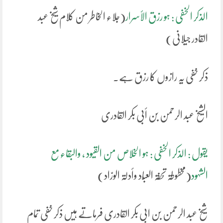
الذکر الخفی : ہو رزق الأسرار
(جلاء الخاطر من کلام شیخ عبد
القادر جیلانی)
ذکر خفی یہ رازوں کا رزق ہے۔
الشیخ عبد الرحمن بن أبی بکر القادری
یقول : الذکر الخفی : ہو الخلاص من القیود ، والبقاء مع
الشہود
(مخطوطۃ تحفۃ العبّاد وأدلۃ الورّاد)
شیخ عبد الرحمن بن ابی بکر القادری فرماتے ہیں ذکر خفی تمام