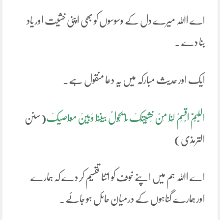
اے اﷲ میرے دل کے وسوسوں کو بھی اپنی خشیت اور یاد
بنا دے ۔
ایک اور حدیث مبارکہ میں یہ دعا منقول ہے۔
اللَّہُمَّ اقْسِمْ لَنَا مِنْ خَشْیَتِکَ مَا یَحُولُ بَیْنَنَا وَبَیْنَ مَعَاصِیکَ
(سنن
الترمذی)
اے اﷲ ہم میں اپنے خوف کو اتنا تقسیم کر دے کہ ہمارے
اور ہمارے گناہوں کے درمیان حائل ہو جائے۔