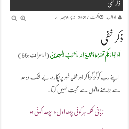
ذکر خفی
اگست 1, 2021
ابو السرمد
0 تبصرے
ذکر خفی
اُدْعُوْا رَبَّکُمْ تَضَرُّعًا وَّخُفْیَۃً اِنَّہ لَا یُحِبُّ الْمُعْتَدِیْنَ
(الاعراف:55)
اپنے رب کو گڑ گڑا کر اور خفیہ طور پر پکارو، بے شک وہ حد
سے بڑھنے والوں سے محبت نہیں کرتا۔
زبانی کلمہ ہر کوئی پڑھدا دل دا پڑھدا کوئی ہو