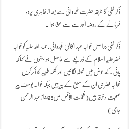
ذکر خفی کا طریقہ حضرت غجدوانی سے بعد از ظاہری پردہ
فرمانے کے روضہ انور سے سے عطا ہوا ۔
ذکر خفی دراصل خواجہ عبد الخالق غجدوانی رحمۃ اﷲ علیہ کو خواجہ
خضر علیہ السلام کے ذریعے سے حاصل ہوا جنہوں نے کہا کہ
پانی کے حوض میں غوطہ لگا ئیں اور کلمہ طیبہ کا ذکر کریں
خواجہ خضر ہی ان کے سبق کے پیر ہیں جبکہ خواجہ یوسف پیر
صحبت و خرقہ ہیں(نفحات الاُنس ص409از عبد الرحمن
جامی)