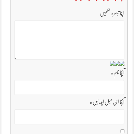
اپنا تبصرہ لکھیں
آپکا نام
*
آپکا ای میل ایڈریس
*