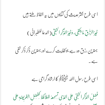
اسی طرح اکثر حدیث کی کتابوں میں یہ الفاظ ملتے ہیں
خَیْرُ الرِّزْقِ مَا یَکْفِی، وَخَیْرُ الذِّکْرِ الْخَفِیُّ
(الدعا للطبرانی)
بہترین رزق وہ ہے جو کفایت کرے اور بہترین ذکر ذکر خفی
ہے۔
اسی طرح رسول اﷲ ﷺ کا ارشاد گرامی ہے
فَضْلُ الذِّکْرِ الْخَفِیِّ عَلَی الَّذِی تَسْمَعُہُ الْمَلَائِکَۃُ کَفَضْلِ الْفَرِیضَۃِ عَلَی