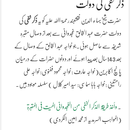
ذکر خفی کی دولت
حضرت شیخ بہاء الدین نقشبند رحمۃ اﷲ علیہ کو یہ
ذکر خفی
کی
دولت حضرت عبد الخالق غجدوانی سے بعد از وصال مقبرہ
شریفہ سے حاصل ہوئی۔جو خواجہ عبد الخالق کے وصال کے
بعد 143سال بعد پیدا ہوئے اور دونوں حضرات کے درمیان
پانچ اکابرین(خواجہ عارف :خواجہ محمود فغنوی:خواجہ علی
رامتینی :خواجہ بابا سماسی: سید امیر کلال ) سلسلہ موجود ہیں۔
.
وأخذ طریقۃ الذکر الخفی من الغجدوانی المیت فی المقبرۃ
(المواہب السرمدیہ از محمد امین الکردی)