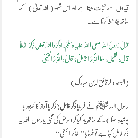
قیدوں سے نجات دیتا ہے اور اس شہود (اﷲ تعالیٰ) کے
ساتھ بقا عطا کرتا ہے۔
قَالَ رَسُولُ اللَّہِ صَلَّی اﷲُ عَلَیْہِ وَسَلَّمَ: اذْکُرُوا اللَّہَ تَعَالَی ذِکْرًا خَامِلًا
قَالَ: فَقِیلَ: وَمَا الذِّکْرُ الْخَامِلُ؟ قَالَ: الذِّکْرُ الْخَفِیُّ
(الزھد والرقائق لابن مبارک)
رسول اﷲ ﷺ نے فرمایا
ذکر خامل
(ذکر یا آواز کا کمزور یا
پوشیدہ ہونا ) کے ساتھ یاد کیا کرو عرض کی گئی یا رسول اﷲ یہ
ذکر خامل کیا ہے تو فرمایا ’’الذکر الخفی‘‘