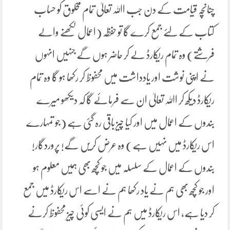
چنانچہ قیامت کے دن جب اﷲ تعالیٰ تمام مخلوق کو حساب
کتاب کے لئے جمع کرے گا تو حفظہ (اعمال لکھنے والے
فرشتے) وہ تمام ریکارڈ لے کر حاضر ہوں گے جنہیں انہوں
نے اپنی نوشت اور یادداشت میں محفوظ کر رکھا ہو گا وہ تمام
ریکارڈ دیکھ کر اﷲ تعالیٰ ان سے فرمائے گا کہ دیکھو میرے
بندوں کے اعمال میں اور کیا چیز باقی رہ گئی ہے (جو تمہارے
اس ریکارڈ میں نہیں ہے) وہ عرض کریں گے! پروردگار!
بندوں کے اعمال کے سلسلہ میں جو کچھ بھی ہمیں معلوم ہو
اور جو کچھ بھی ہم نے یاد رکھا ہم نے اسے اس ریکارڈ میں جمع
کر دیا ہے، اس ریکارڈ میں ہم نے ایسی کوئی چیز محفوظ کرنے