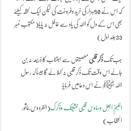
کہ اس نے 50ہزار کی خرید وفروخت کی لیکن ایک لحظہ کیلئے
بھی اس کے دل کو اﷲ کی یاد سے غافل نہ پایا( مکتوب نمبر
33جلد اول)
جب تک
ذکر قلبی
معصیتوں سے اجتناب کا ذریعہ نہ بن
جائے اس وقت تک ذکر قلبی نہ کہلائے گا جیسا کہ رسول
اﷲ ﷺ نے اس دعامیں فرمایا
اللَّہُمَّ اجْعَل وساوس قلبِی خشیتک وذکرک
(الفردوس بماثور
الخطاب)