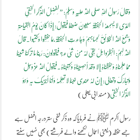
وَقَالَ رَسُولُ اللَّہِ صَلَّی اللَّہُ عَلَیْہِ وَسَلَّمَ: ” لَفَضْلُ الذِّکْرِ الْخَفِیِّ
الَّذِی لا یَسْمَعُہُ الْحَفَظَۃُ سَبْعُونَ ضِعْفًا فَیَقُولُ: إِذَا کَانَ یَوْمُ الْقِیَامَۃِ
وَجَمَعَ اللَّہُ الْخَلائِقَ لِحِسَابِہِمْ وَجَاء َتِ الْحَفَظَۃُ بِمَا حَفِظُوا وَکَتَبُوا.قَالَ
اللَّہُ لَہُمُ: انْظُرُوا ہَلْ بَقِیَ لَہُ مِنْ شَیْء ٍ؟ فَیَقُولُونَ: رَبَّنَا مَا تَرَکْنَا شَیْئًا
مِمَّا عَلِمْنَاہُ وَحَفِظْنَاہُ إِلا وَقَدْ أَحْصَیْنَاہُ وَکَتَبْنَاہُ.فَیَقُولُ اللَّہُ عَزَّ وَجَلَّ
وَتَبَارَکَ وَتَعَالَی: إِنَّ لَہُ عِنْدِی خَبْئًا لا تَعْلَمُہُ وَأَنَا أَجْزِیکَ بِہِ وَہُوَ
الذِّکْرُ الْخَفِیُّ
(مسند ابی یعلی)
رسول اکرم ﷺ نے فرمایا کہ وہ ذکر خفی ستر درجہ افضل ہے
جسے حفظہ (یعنی اعمال لکھنے والے فرشتے) بھی نہیں سنتے