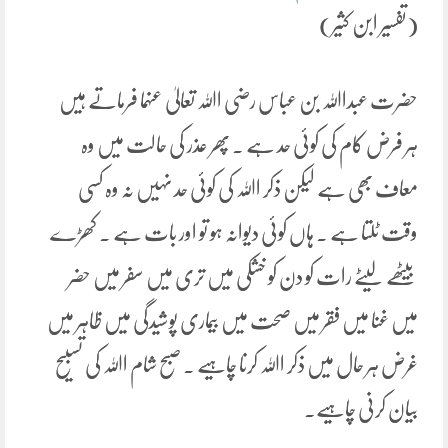
(تفسیر ابن کثیر)
حضرت عبداﷲ بن عباس رضی اﷲ تعالیٰ عنہما فرماتے ہیں
ہر فرض کام کی کوئی حد ہے ۔ پھر عذر کی حالت میں وہ
معاف بھی ہے لیکن ذکر اﷲ کی کوئی حد نہیں نہ وہ کسی
وقت ٹلتا ہے ۔ ہاں کوئی دیوانہ ہو تو اور بات ہے ۔ کھڑے
بیٹھے لیٹے رات کو دن کو خشکی میں تری میں سفر میں حضر
میں غنا میں فقر میں صحت میں بیماری پوشیدگی میں ظاہر میں
غرض ہر حال میں ذکر اﷲ کرنا چاہیے ۔ صبح شام اﷲ کی تسبیح
بیان کرنی چاہیے۔