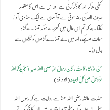
اکٹھی ہو کر اﷲ کا ذکر کرتی ہے اور اس سے اس کا مقصد
صرف اﷲ کی رضا ہوتی ہے تو آسمان سے ایک منادی آواز
لگاتا ہے کہ تم اس حال میں کھڑے ہو کہ تمہارے گناہ
معاف ہوچکے، اور میں نے تمہارے گناہوں کو نیکیوں سے
بدل دیا۔
عَنْ عَائِشَۃَ، قَالَتْ: کَانَ رَسُولُ اللَّہِ صَلَّی اﷲُ عَلَیْہِ وَسَلَّمَ یَذْکُرُ اللَّہَ
عَزَّ وَجَلَّ عَلَی کُلِّ أَحْیَانِہِ
(ابو داؤد)
حضرت عائشہ رضی اﷲ عنہا سے روایت ہے کہ رسول اﷲ
صلی اﷲ علیہ وآلہ وسلم تمام اوقات میں اﷲ کا ذکر کرتے