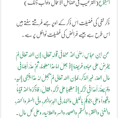
التَّطَوُّعِ
(الترغیب فی فضائل الأعمال وثواب ذلک)
ذکر خفی کی فضیلت اس ذکر کے اوپر جسے فرشتے سنتے ہیں
اس طرح ہے جیسے فرائض کی فضیلت نوافل پر ہے۔
عَنِ ابْنِ عَبَّاسٍ رَضِیَ اللَّہُ عَنْہُمَا فِی قَوْلِہِ تَعَالَی: إن اﷲ تعالی لَمْ
یَفْرِضْ عَلَی عِبَادِہِ فَرِیضَۃً إِلَّا جَعَلَ لَہَا حَدًّا مَعْلُومًا، ثُمَّ عَذَرَ أَہْلَہَا فِی
حال العذر غیر الذکر، فإن اﷲ تعالی لَمْ یَجْعَلْ لَہُ حَدًّا یَنْتَہِی إِلَیْہِ،
وَلَمْ یَعْذُرْ أَحَدًا فِی تَرْکِہِ إِلَّا مَغْلُوبًا عَلَی تَرْکِہِ، فَقَالَ: فَاذْکُرُوا اللَّہَ قِیاماً
وَقُعُوداً وَعَلی جُنُوبِکُمْ بِاللَّیْلِ وَالنَّہَارِ فِی الْبَرِّ وَالْبَحْرِ، وفی السفر والحضر،
والغنی والفقر، والسقم والصحۃ، والسر والعلانیۃ، وعلی کل حال
.