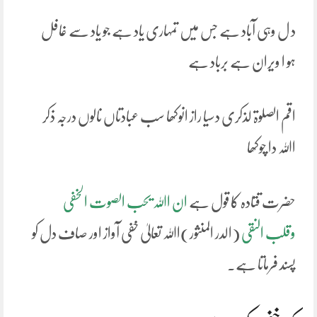
د ل وہی آباد ہے جس میں تمہاری یاد ہے جو یاد سے غافل
ہو ا ویران ہے برباد ہے
اقم الصلوۃ لذکری دسیا راز انوکھا سب عبادتاں نالوں درجہ ذکر
اﷲ دا چوکھا
حضرت قتادہ کا قول ہے
ان اﷲ یحب الصوت الخفی
وقلب النقی
(الدر المنثور)اﷲ تعالیٰ خفی آواز اور صاف دل کو
پسند فرماتا ہے۔