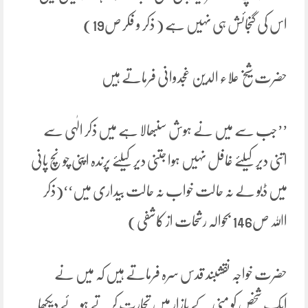
اس کی گنجائش ہی نہیں ہے ( ذکر و فکر ص19)
حضرت شیخ علاء الدین غجدوانی فرماتے ہیں
’’جب سے میں نے ہوش سنبھالا ہے میں ذکر الٰہی سے
اتنی دیر کیلئے غافل نہیں ہوا جتنی دیر کیلئے پرندہ اپنی چونچ پانی
میں ڈبو لے نہ حالت خواب نہ حالت بیداری میں‘‘(ذکر
اﷲ ص146 بحوالہ رشحات از کاشفی)
حضرت خواجہ نقشبند قدس سرہ فرماتے ہیں کہ میں نے
ایک شخص کو منی کے بازار میں تجارت کرتے ہوئے دیکھا