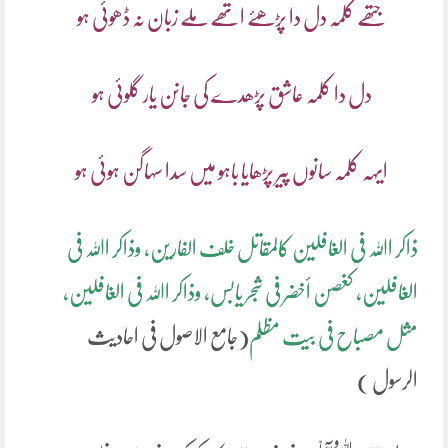
جتھے کلمہ دل دا پڑھئے اتھے ملے زبان نہ ڈھوئی ہو
دل دا کلمہ عاشق پڑھدے کی جانن یار گلوئی ہو
ایہہ کلمہ سانوں پیر پڑھایا باہو میں سدا سہاگن ہوئی ہو
ذاکر اﷲ فی الغافلین کالمقاتل خلف الفارین، وذاکر اﷲ فی
الغافلین، کغصن أخضر فی شجر یابس، وذاکر اﷲ فی الغافلین،
مثل مصباح فی بیت مظلم
(جامع الاصول فی احادیث
الرسول )