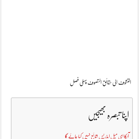
التشوف الی حقائق التصوف پہلی فصل
اپنا تبصرہ بھیجیں
آپکا ای میل ایڈریس شائع نہیں کیا جائے گا