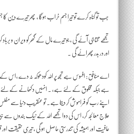
جب تو گناہ کرے تو تیرا جسم خراب ہوگا ، پھر تیرے دین کا جسم بر ب
تجھے محتاجی آئے گی ، جو تیرے مال کے گھر کو ویران و برب
اور در بدر پھرائے گی ۔
اے منافق : افسوس ہے تجھ پر اللہ کودھوکہ نہ دے ،اس کے سا
ہے جبکہ مخلوق کے لئے ہے، ۔ انہیں دکھانے کے لئے عمل 
اپنے رب کو فراموش کر دیتا ہے۔ تو عنقریب دنیا سے مفلس 
علاج معالجہ کر، اس کی دوا تجھے اللہ کے نیک بندوں سے ہ
عافیت اور ہمیشہ کی تندرستی حاصل ہو گی ، تیری حقیقت اور 