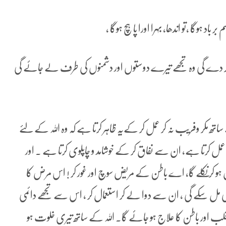
اد ہوگا ،تو اندھا، بہرا اورا پاہچ ہوگا ،
اد کر دے گی وہ تجھے تیرے دوستوں اور دشمنوں کی طرف لے جائے گی
تھ مکر وفریب نہ کر عمل کر کےیہ ظاہر کرتا ہے کہ وہ اللہ کے لئے
کرتا ہے، ان سے نفاق کر کے خوشامد و چاپلوی کرتا ہے ۔ اور
ہو کر نکلے گا، اے باطن کے مریض سوچ اور غور کر ! اس مرض کا
ی مل سکے گی ، ان سے دوا لے کر استعمال کر ، اس سے تجھے دائمی
قلب اور باطن کا علاج ہو جائے گا۔ اللہ کے ساتھ تیری خلوت ہو