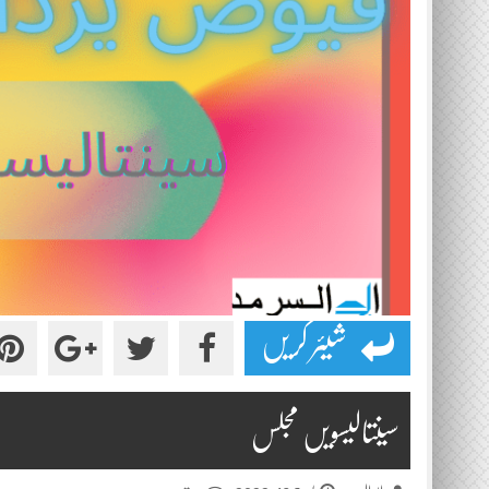
شیئر کریں
سینتالیسویں مجلس