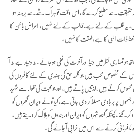
یقت در حقیقت سے مطلع کرے گا ، اس وقت تو ہراک شےسے برہنہ ہو
ں، یہ قلب کے لئے ہے، قالب کے لئے نہیں، اعراض باطن کا
دیکھنا ذات الہی کا ہے،خلقت کا نہیں ،
و تمہاری نظر میں دنیا اور آخرت کی نفی ہو جائے ، نہ دنیار ہے نہ آ
اس کے مخصوص محب ہیں جوکلمہ حق کی بلندی کے لئے کافروں کی
ی محسوس کرتے ہیں ،لذتیں پاتے ہیں، اور جومحبت کی تلوار سے شہید
جسموں پر بر بادی مسلط کر دی جاتی ہے، کیا تو نے ویران گھروں کو
گئے ، کیونکہ گناہ شہروں کو ویران اور بندوں کو ہلاک کر دیتے ہیں، ۔
 نا فرمانی کرنے سے اس میں خرابی آ جائے گی ،