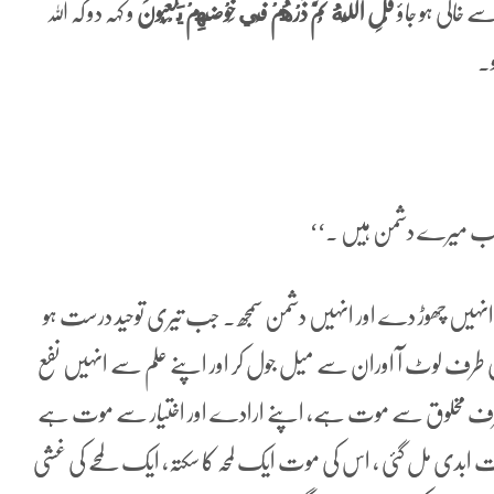
 خالی ہو جاؤ
قُلِ اللَّهُ ثُمَّ ذَرْهُمْ فِي ‌خَوْضِهِمْ يَلْعَبُونَ
و کہہ دو کہ اللہ
و۔
ے سوا یہ سب میرے دشمن ہیں ۔‘‘
نہیں چھوڑ دے اور انہیں دشمن سمجھ ۔ جب تیری توحید درست ہو
رف لوٹ آ اوران سے میل جول کر اور اپنے علم سے انہیں نفع
وت صرف مخلوق سے موت ہے، اپنے ارادے اور اختیار سے موت ہے
ابدی مل گئی ، اس کی موت ایک لمحہ کا سکتہ، ایک لمحے کی غشی