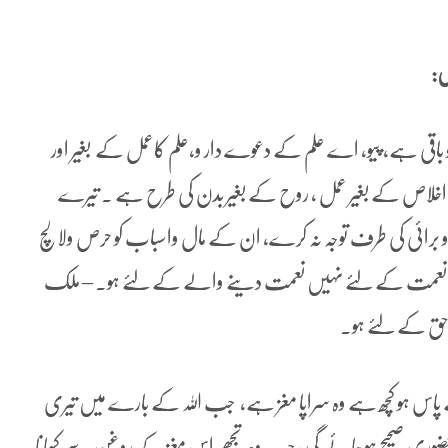
ں:
 جو باقی ہے، پیو، اے علم کے دعوے دار و،علم کاعمل کے بغیر اور
اور اخلاص کے بغیر عمل ، روح کے بغیر بدن کی طرح ہے ۔ تیرے
 برائی کی طرف توجہ نہ کرے، ان کے مال واسباب کو حرص ولالچ
اعمل: نعمت کے لئے نہیں نعمت دینے والے کے لئے ہو۔ – ملک
حق کے لئے ہو۔
پاس ہو کچھ ہے وہ سراپا مغز ہے، جب اللہ کے بارے میں تیری
ضوری صحیح ہو جائے گی ،جب وہ تجھے اس مغز کے روغن سے کھانا