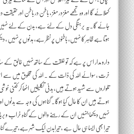
کھلائے گا اور وہ تجھے مغز در مغز ، باطن در باطن اور حق
جائے گا۔یہ برہنگی دل کے لئے ہے، بدن کے لئے نہی
ہوتا ہے ظاہر کا نہیں، باطنوں پر نظر ہے، ہدنوں پرنہیں ، 
دارو مدار اس پر ہے کہ تو خلقت کے ساتھ نہیں خالق کے ساتھ ہ
خرت ، سوائے اللہ کی ذات کے ۔ اللہ کی مخلوق میں سے 
تلواروں سے شہید ہوتے ہیں، بدنی تکلیفیں اٹھا کر کتنی خوش
ہوتے ہیں ان کا حال کیا ہوگا۔ گناہوں کی وجہ سے بدنوں اور 
نہیں دیکھا جنہیں ان کے رہنے والوں کے گناہ خراب و برباد کر 
تیرا بھی ایسا ہی حال ہے ، تیرابدن ایک شہر ہے، تیرے گناہ