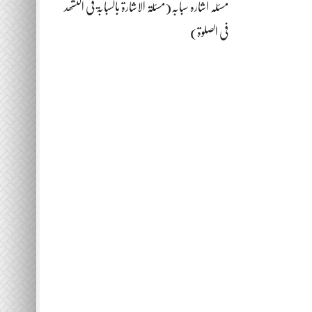
مسئلہ اشارہ سبابہ(مسئلۃ الاشارۃ بالسبابۃ فی التشھد
فی الصلوۃ)