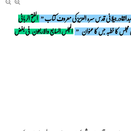
بدالقادر جیلانی قدس سرہ العزیز کی معروف کتاب ”
الفتح الربانی
”
المجلس السابع والاربعون
فی بغض