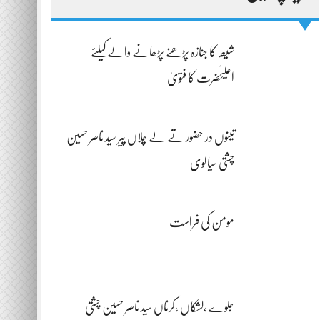
شیعہ کا جنازہ پڑھنے پڑھانے والےکیلئے
اعلیٰحضرت کا فتویٰ
تینوں در حضور تے لے چلاں پیر سید ناصر حسین
چشتی سیالوی
مومن کی فراست
جلوے ،لشکاں ،کرناں سید ناصر حسین چشتی