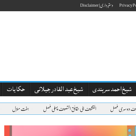
دستبرداری| Disclaimer
شیخ احمد سرہندی
شیخ عبد القادر جیلانی
حکایات
وسری فصل
التشوف الی حقائق التصوف پہلی فصل
ہفت منزل
مقامات