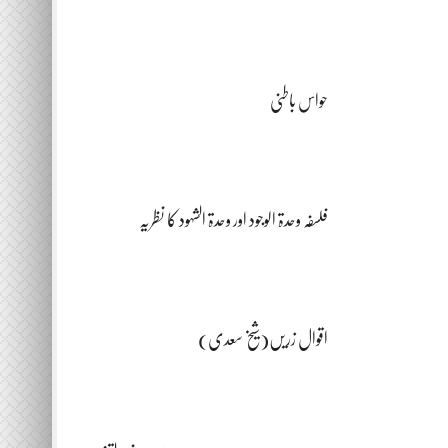
حواس باطنی
فلسفہ وحدۃ الوجود اور وحدۃ الشہود کا نظریہ
اقوال زریں(شیخ سعدی)