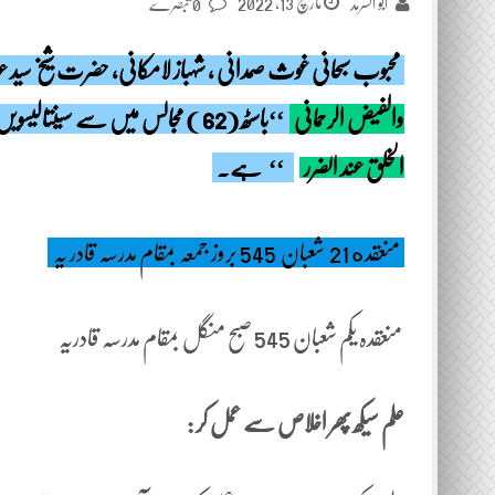
مارچ 13, 2022
ابو السرمد
0 تبصرے
محبوب سبحانی غوث صمدانی ، شہباز لامکانی، حضرت شیخ سید ع
والفیض الرحمانی
‘‘باسٹھ (62 ) مجالس میں سے سینتالیسویں مجلس کا خطبہ جس کا عنوان
الخلق عند الضرر
‘‘
ہے۔
منعقده 21 شعبان 545 بروز جمعہ بمقام مدرسہ قادر یہ
منعقدہ یکم شعبان 545 صبح منگل بمقام مدرسہ قادریہ
علم سیکھ پھر اخلاص سے عمل کر :