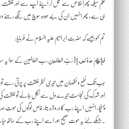
علم سیکھ، پھرا خلاص سے عمل کر اپنے آپ سے اور خلقت سے
ہی ہے، پھر انہیں ان کی بے ہودہ سوچ میں لگے رہنے د
تم کہو جیسے کہ حضرت ابراہیم علیہ السلام نے فرمایا:
فَإِنَّهُمْ ‌عَدُوٌّ ‌لِي إِلَّا رَبَّ الْعَالَمِينَ رب العالمین ک
جب تک نفع و نقصان میں تیری نظر خلقت پر پڑتی رہے تو ا
اور شرک کی نجاست تیرے دل سے نکل جائے تو خلقت کی ط
پہنچا، انہیں اپنے رب کا دروازہ بتا، خاص لوگوں کی م
۔جسکے لئے یہ موت صحیح ہو، اسے اپنے رب کے ساتھ حیات 