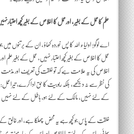
علم کاعمل کے بغیر ، اورعمل کا اخلاص کے بغیر کچھ اعتبارنہی
اے لوگو! اولیاء اللہ کا پس خوردہ کھاؤ ، ان کے برتنوں میں
عمل کا اخلاص کے بغیر کچھ اعتبار نہیں، عمل کے بغیر علم 
اخلاص کی یہ علامت ہے کہ تو خلقت کی تعریف اور مذمت و
کی نظر سے نہ دیکھے، بلکہ ربوبیت کا حق ادا کرے، تیر
کے لئے نہیں، مالک کے لئے ہو، باطل کے لئے نہیں 
خلقت کے پاس جو کچھ ہے یہ محض چھلکا ہے، اور خالق کے 
سچائی ، اس کے لئے تیرا اخلاص اور اس کے سامنے تیری ح