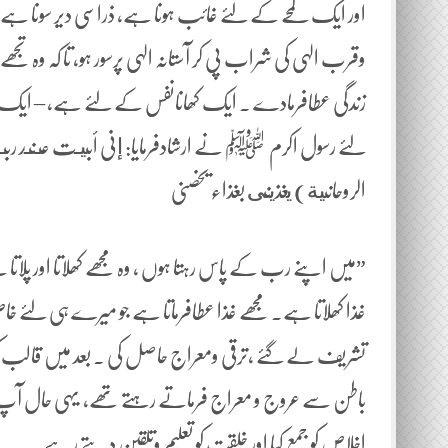
اور ایک لمحے کے لئے غائب ہونا ہے، ذراسی دیر سونا ہے پھ
وقرب الہی کی شراب پی کر آستانہ الہی پرسور ہو، تا کہ وہ تج
زندگی عطافرمادے ۔ ایک کھانانفس کے لئے ہے، – ایک
لئے رسول اکرم ﷺ نے ارشادفرمایا: إنی أبيـت عـنـد ربـ
الروحانية) يغذينى بغذاء یخصنی
”میں اپنے رب کے پاس رہتا ہوں ، وہ مجھے کھلاتا اور پلاتا
غذا کھلاتا ہے۔ مجھے غذا عطافرماتا ہے جو میرے ہی ل
تشریف لے گئے ،ترقی ومعراج حاصل کی ۔ بعد میں قالب کو
باطن سے عروج و معراج فرماتے رہتے تھے، یہی حال آپ
اخلاص کو جمع کیا اور خلقت کو تعلیم وتلقین دیتے رہے۔