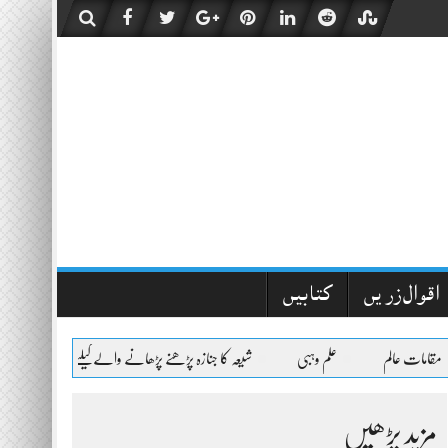
اقوال زریں
کتابیں
 عالم
علم وہبی
شیعہ کا جنازہ پڑھنے پڑھانے والےکیلئے اعلیٰحضرت کا فتویٰ
مزید پڑھیں