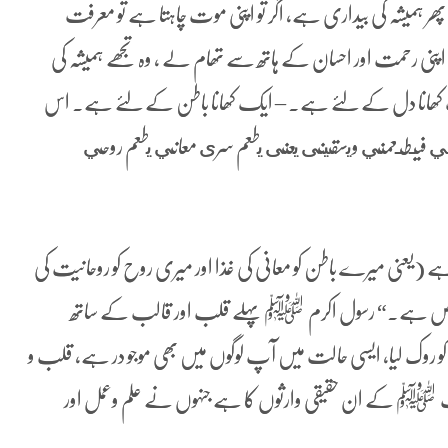
ر ہمیشہ کی بیداری ہے، اگر تو اپنی موت چاہتا ہے تو معرفت
ھے اپنی رحمت اور احسان کے ہاتھ سے تھام لے ، وہ تجھے ہمیشہ کی
 کھانا دل کے لئے ہے۔ – ایک کھانا باطن کے لئے ہے۔ اس
ي فیـطـعمني ويسقينى يعنى يطعم سرى معاني يطعم روحي
 ہے (یعنی میرے باطن کو معانی کی غذا اور میری روح کو روحانیت کی
ئے خاص ہے۔“ رسول اکرم ﷺ پہلے قلب اور قالب کے ساتھ
 روک لیا، ایسی حالت میں آپ لوگوں میں بھی موجو در ہے، قلب و
 ﷺ کے ان حقیقی وارثوں کا ہے جنہوں نے علم وعمل اور