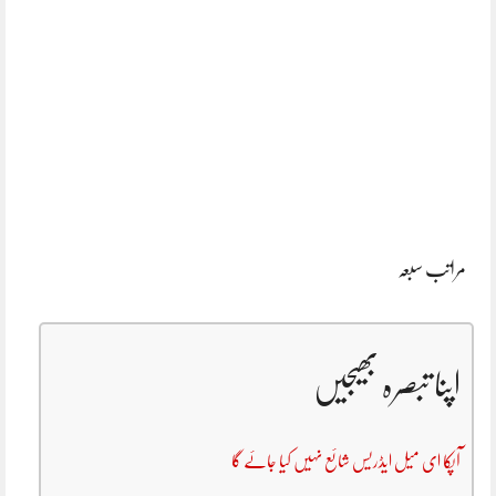
مراتب سبعہ
اپنا تبصرہ بھیجیں
آپکا ای میل ایڈریس شائع نہیں کیا جائے گا