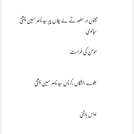
تینوں در حضور تے لے چلاں پیر سید ناصر حسین چشتی
سیالوی
مومن کی فراست
جلوے ،لشکاں ،کرناں سید ناصر حسین چشتی
حواس باطنی