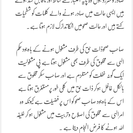
صادر و سَرزَد ہوں وہ پایہ اعتبار سے ساقط اور ناقابل سند ہوتے
ہیں ایسی حالت میں صادر ہونے والے کلمات کو شطحیات
کہتے ہیں اور حالت صحومیں انکا تدارُک لازم ہوتا ہے۔
صاحب صحوذات حق کی طرف مشغول ہونے کے باوجود حکم
الہی سے مخلوق کی طرف بھی مشغول ہوتا ہے پی مشغولیت
ایک گونہ غفلت کو مستلزم ہے اور صاحب سکر مخلوق سے
بالکل غافل ہوکر ذات حق میں کلی طور پرمستغرق ہوتا ہے
اس کے باوجود صاحب صحو کو اس پر فضیلت ہے کیونکہ وہ
امرالہی سے مخلوق کی اصلاح وتربیت میں مشغول ہو کر خلیفہ
اللہ ہونے کا فرض انجام دیتا ہے ۔