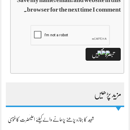
browser for the next time I comment.
مزید پڑھیں
شیعہ کا جنازہ پڑھنے پڑھانے والےکیلئے اعلیٰحضرت کا فتویٰ