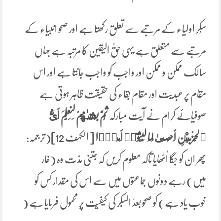
سُکر اولیاء کے مرتبے سے تعلق رکھتا ہے اور صحو انبیاء کے
مرتبے سے متعلق ہے یہی حقُ الیقین کا مرتبہ ہے جہاں
سالک ممکن و ممکن اور واجب کو واجب جانتا ہے اور اس
مقام پر عبدیت اور مقام بقاء کی حقیقت ظاہر ہوتی ہے
صوفیائے کرام نے آیت مبارکہ
ثُمَّ بَعَثْنَـٰهُمْ لِنَعْلَمَ أَىُّ
ٱلْحِزْبَيْنِ أَحْصَىٰ لِمَا لَبِثُوٓا۟ أَمَدًۭا
[ الکہف 12](ترجمہ:
پھر ان کو جگا اُٹھایا تاکہ معلوم کریں کہ جتنی مدّت وہ (غار
میں) رہے دونوں جماعتوں میں سے اس کی مقدار کس کو
خوب یاد ہے) کو صحو بعدَ السُّکر کی کیفیّت پر محمول فرمایا ہے (