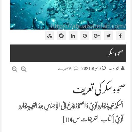
صحو و سکر
دسمبر 8, 2021
ابو السرمد
0 تبصرے
صحو و سکر کی تعریف
اَ
لسُّکْرُ غَیْبَۃُُ بِوَارِدِِ قَوِیِِّ وَ الصَّحْوُ رُجُوْعُُ اِلیٰ الْاِحْسَاسِ بَعْدَ الْغَیْبَۃِ بِوَارِدِِ
قَوِیِِّ
[کتاب التعریفات ص114]