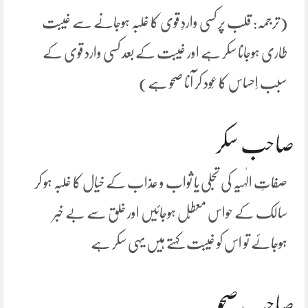
(ترجمہ: قلب پر کسی واردِ قوی کا غلبہ ہوجانے سے غیبت
طاری ہوجانا سکر ہے اور غَیبت کے بعد کسی وارد قوی کے
سبب اِحساس کا عَود کر آنا صحو ہے)
صاحب سکر
صفاتِ الٰہیہ کی تجلی یا ثواب و عذاب کے خیال کا غلبہ ہو کر
سالک کے حواس معطّل ہوجائیں اور خلق سے بے خبر
ہوجائے تو اس کو غَیبت کہتے ہیں یہی سکر ہے
صاحب صحو