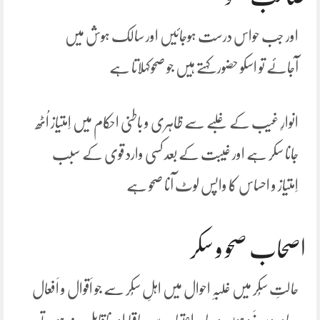
اور جب حواس درست ہوجائیں اور سالک ہوش میں
آجائے تو اسکو حضور کہتے ہیں جو صحوکہلاتا ہے
انوارِ غیب کے غلبے سے ظاہری و باطنی احکام میں اِمتیاز اُٹھ
جانا سکر ہے اور غَیبت کے بعد کسی وارد قوی کے سبب
اِمتیاز و احساس کا واپس لوٹ آنا صحو ہے
اصحاب صحو و سکر
حالتِ سُکر میں غلبہِ احوال میں اہلِ سُکر سے جو اَقوال و اَفعال