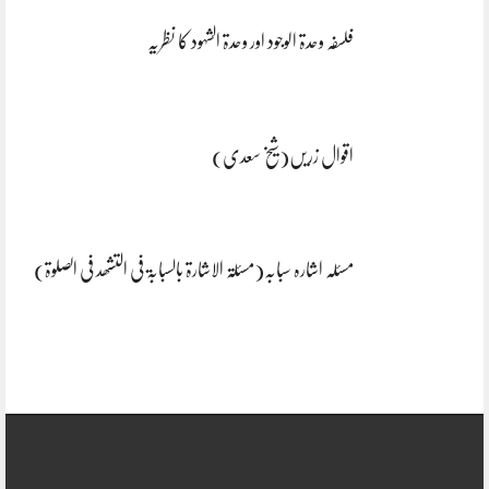
فلسفہ وحدۃ الوجود اور وحدۃ الشہود کا نظریہ
اقوال زریں(شیخ سعدی)
مسئلہ اشارہ سبابہ(مسئلۃ الاشارۃ بالسبابۃ فی التشھد فی الصلوۃ)