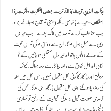
‌بِذَاتِ ‌الدِّينِ تَرِبَتْ يَدَاكَ تربت بمعنى افتقرت وأثرت إذا
استغنى
– تیرے ہاتھ مٹی لگے (یعنی تو محتاج ہو جائے ) اور
جب غنا طلب کرے تو منہ میں خاک پڑے۔ جب تیراہل
دین سے میل جول ہوگا ، ان سے دوستی ہو گی تو اس محبت
کے بدلے دونوں ہاتھ اور تیرا دل مستغنی ہو جائیں گے تو
نفاق اور اہل نفاق سے، اور ریا کار سے دور بھاگ ، کیونکہ
منافق اور ریا کار کا کوئی عمل مقبول نہیں ، جس عمل میں اللہ
کی رضا چاہو گئے وہی عمل مقبول بارگاہ الہی ہوگا ، عمل کی
ظاہری صورت قبول نہ ہوگی ،قبولیت کے لائق تو تمہاری
باطنی حالت ( اور نیت ) ہے ۔ اللہ کی ذات تیرے اس