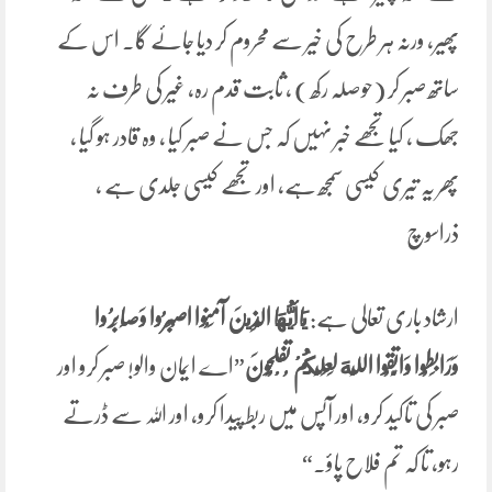
پھیر، ورنہ ہر طرح کی خیر سے محروم کر دیا جائے گا۔ اس کے
ساتھ صبر کر (حوصلہ رکھ ) ، ثابت قدم رہ، غیر کی طرف نہ
جھک ، کیا تجھے خبر نہیں کہ جس نے صبر کیا ، وہ قادر ہو گیا ،
پھر یہ تیری کیسی سمجھ ہے، اور تجھے کیسی جلدی ہے ،
ذراسوچ
ارشاد باری تعالی ہے:
يَاأَيُّهَا الَّذِينَ آمَنُوا اصْبِرُوا وَصَابِرُوا
وَرَابِطُوا وَاتَّقُوا اللَّهَ لَعَلَّكُمْ تُفْلِحُونَ
”اے ایمان والو! صبر کرو اور
صبر کی تاکید کرو، اور آپس میں ربط پیدا کرو، اور اللہ سے ڈرتے
رہو، تا کہ تم فلاح پاؤ۔“