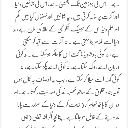
ہے ۔ اس کی جڑ زمین تک پھیلتی ہے، اس کی شاخیں د نیا
اور آخرت پر سایہ کرتی ہیں ، یہ شاخیں اورٹہنیاں کیا ہیں حکم
اور علم دنیا اس کے نزدیک انگوٹھی کے حلقہ کی طرح ہے،نہ
دنیا اسے غلام بناسکتی ہے ۔ نہ آخرت اسے قید کر سکتی
ہے، نہ کوئی بادشاہ یا ماتحت اس کا حاکم ہوسکتا ہے۔ نہ کوئی
در بان اسے روک سکتا ہے، نہ کوئی اسے پکڑ سکتا ہے، نہ
کوئی گدلا اسے میلا کر سکتا ہے، جب یہ اوصاف بہ کمال ہوں
تو یہ بندہ مخلوق کے ساتھ ٹھہرنے کی صلاحیت رکھتا ہے ، اور
وہ ان کا ہاتھ تھام کر ( بیعت کر کے دنیا کے سمندر سے پارا
تار دینے کے قابل ہو جا تا ہے۔ چنانچہ اگر اللہ تعالی (اپنی