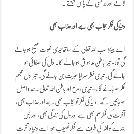
لاتے اور نہ کسی کے پاس بیٹھتے ۔
دنیا کی فکر حجاب بھی ہے اور عذاب بھی
اے بیٹا! جب اللہ تعالی کے ساتھ تیری خلوت صحیح ہو جائے
گی تو :- تیرا باطن مد ہوش ہو جائے گا۔ دل کی صفائی ہو
جائے گی ، تیری نظر سراپا عبرت بن جائے گی، تیرا دل مجسم
فکر ہو جائے گا ، – تیری روح اور باطن اللہ تعالی سے واصل
ہو جائیں گے۔دنیا کی فکر تو حجاب بھی ہے اور عذاب بھی،
آخرت کی فکرعلم بھی ہے اور دل کی زندگی بھی ، اور جس
بندے کو اللہ کی طرف سے فکر نصیب ہو، اسے دنیا و آخرت