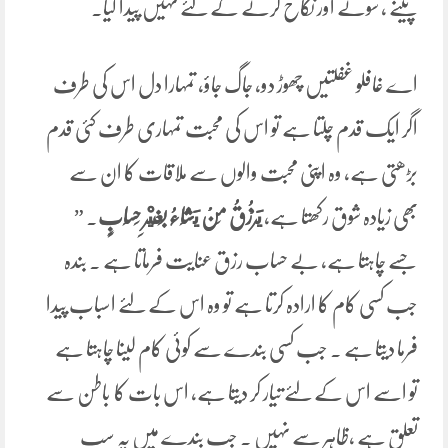
پینے ، سونے اور نکاح کرنے کے لئے نہیں پیدا کیا۔
اے غافلو غفلتیں چھوڑ دو، جاگ جاؤ، تمہارا دل اس کی طرف
اگر ایک قدم چلتا ہے تو اس کی محبت تمہاری طرف کئی قدم
بڑھتی ہے، وہ اپنی محبت والوں سے ملاقات کا ان سے
بھی زیادہ شوق رکھتا ہے،
‌يَرْزُقُ مَنْ يَشَاءُ بِغَيْرِ حِسَابٍ
. ”
جسے چاہتا ہے، بے حساب رزق عنایت فرماتا ہے ۔ بندہ
جب کسی کام کا ارادہ کرتا ہے تو وہ اس کے لئے اسباب پیدا
فرما دیتا ہے ۔ جب کسی بندے سے کوئی کام لینا چاہتا ہے
تو اسے اس کے لئے تیار کر دیتا ہے، اس بات کا باطن سے
تعلق ہے ،ظاہر سے نہیں ۔ جب بندے میں یہ سب