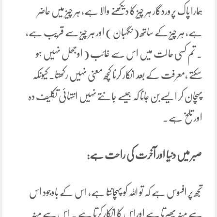
ہمارا پاک پروردگار ہر چیز کا دیکھنے والا ہے، ہر چیز میں حاضر
ہے، ہر چیز کے ساتھ ( نگہبان ) اور ہر چیز سے قریب ہے،
۔ تم کسی حالت میں اس سے غائب ( اوجھل نہیں ہو
سکتے ،معرفت کے بعد انکار کرنا کچھ معنی نہیں رکھتا۔ کیونکہ
پہچان کر ایسےبن جانا کہ جیسے جانتے نہیں انتہائی تکلیف دہ
اور تلخ ہے۔
صبر میں دنیا اور آخرت کی راحت ہے:
تجھ پر افسوس ہے کہ تو اللہ کو پہچانتا ہے، اس کے باوجود اس
سے منہ پھیرتا ہے اوراس کا انکار کرتا ہے ۔ اس سے منہ