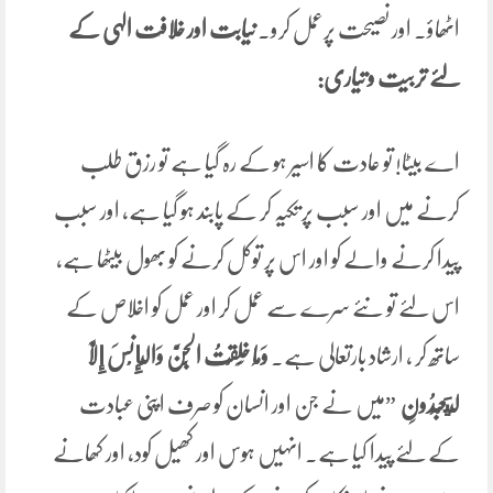
اٹھاؤ۔ اور نصیحت پرعمل کرو۔
نیابت اور خلافت الہی کے
لئے تربیت و تیاری:
اے بیٹا! تو عادت کا اسیر ہو کے رہ گیا ہے تو رزق طلب
کرنے میں اور سبب پر تکیہ کر کے پابند ہو گیا ہے، اور سبب
پیدا کرنے والے کو اور اس پر توکل کرنے کو بھول بیٹھا ہے،
اس لئے تو نئے سرے سے عمل کر اور عمل کو اخلاص کے
ساتھ کر ، ارشاد بارتعالی ہے۔
وَمَا خَلَقْتُ الْجِنَّ وَالْإِنْسَ إِلَّا
لِيَعْبُدُونِ
”میں نے جن اور انسان کو صرف اپنی عبادت
کے لئے پیدا کیا ہے۔ انہیں ہوس اور کھیل کود، اور کھانے