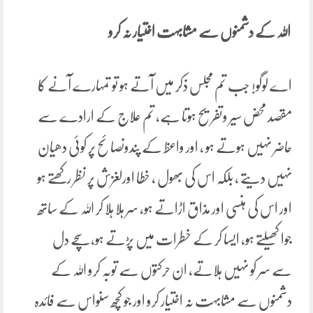
اللہ کے دشمنوں سے مشابہت اختیار نہ کرو
اے لوگو! جب تم مجلس ذکر میں آتے ہو تو تمہارے آنے کا
مقصد محض سیر وتفریح ہوتا ہے، تم علاج کے ارادے سے
حاضر نہیں ہوتے ہو ، اور واعظ کے پندونصائح پر کوئی دھیان
نہیں دیتے ، بلکہ اس کی بھول ، خطا اورلغزش پر نظر رکھتے ہو
اور اس کی ہنسی اور مذاق اڑاتے ہو، سر ہلا ہلا کر اللہ کے ساتھ
جوا کھیلتے ہو، ایسا کر کے خطرات میں پڑتے ہو، سچے دل
سے سر کو نہیں ہلاتے، ان حرکتوں سے توبہ کرو اللہ کے
دشمنوں سے مشابہت نہ اختیار کرو اور جو کچھ سنواس سے فائدہ