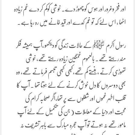
اور فخر وغرور اور ہوس کو چھوڑ دے۔ خوشی کوکم کر دے غم زیادہ
اٹھا ، اس لئے کہ تو غم کدے اور قید خانے میں رہ رہا ہے۔
رسول اکرم ﷺ کے حالات زندگی کو دیکھو ،آپ ہمیشہ فکر
مند رہتے تھے۔ بالعموم غمگین زیادہ رہتے تھے، خوشی
تھوڑی کرتے ، ہنستے کم تھے،کبھی کبھی تبسم فرماتے تھے، وہ
بھی دوسروں کا دل خوش کرنے کے لئے ہوتا تھا ۔ آپ کا
قلب اطہر غموں اور شغلوں سے پر تھا،اگر صحابہ کرام کی
محبت اور دنیا کے معاملات ( جن کی تکمیل کے لئے آپ
مامور تھے نہ ہوتے تو آپ حجرہ مبارک سے باہر تشریف نہ