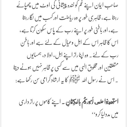
صاحب ایمان اپنے غم کو خندہ پیشانی کی اوٹ میں چھپائے
رہتا ہے، ظاہری طور پر وہ ریاضت اور کسب میں لگا رہتا
ہے، اور باطنی طور پر اپنے رب کے پاس سکون کرتا ہے،
اس کا ظاہر اس کے اہل وعیال کے لئے ہے اور باطن
رب کے لئے۔ وہ اپنا راز اپنے اہل، اولا د، ہمسایوں
متعلقین اور مخلوق الہی میں سے کسی پر ظاہر نہیں ہونے دیتا
۔ اس نے رسول اللہ ﷺ کا یہ ارشاد گرامی سن رکھا ہے:
اسْتَعِينُوا على ‌أُمُوركُم ‌بِالْكِتْمَانِ ۔
اپنے کاموں پر راز داری
میں مددلیا کرو‘‘