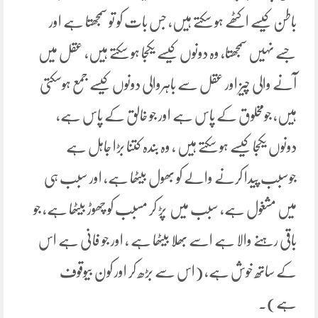
باطن کیسے اکٹھے ہو سکتے ہیں، جس بات کو تو سمجھتا ہے اور
جسے نہیں سمجھتا، وہ دونوں کیسے یکجا ہو سکتے ہیں، عقل میں
آنے والی چیز اور عقل سے باہروالی دونوں کیسے جمع ہوسکتی
ہیں، جومخلوق کے پاس ہے اور جو خالق کے پاس ہے،
دونوں یکجا کیسے ہو سکتے ہیں ، وہ بندہ کتنا بڑا جاہل ہے
جوسبب پیدا کرنے والے کو بھول بیٹھا ہے، اور سبب ہی
میں مشغول ہے، سبب میں پڑ کر مسبب کو چھوڑ بیٹھا ہے، جو
باقی رہنے والا ہے اسے بھلا بیٹھا ہے ، اور جو فانی ہے اس
کے ساتھ خوش ہے، (اس سے بڑھ کر اور کون بیوقوف
ہے)۔