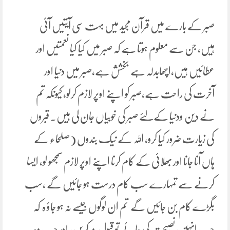
صبر کے بارے میں قرآن مجید میں بہت سی آیتیں آئی
ہیں، جن سے معلوم ہوتا ہے کہ صبر میں کیا کیا نعمتیں اور
عطائیں ہیں،اچھابدلہ ہے بخشش ہے،صبر میں دنیا اور
آخرت کی راحت ہے،صبر کو اپنے اوپر لازم کرلو، کیونکہ تم
نے دین ودنیا کےلئے صبر کی خوبیاں جان لی ہیں۔ قبروں
کی زیارت ضرور کیا کرو، اللہ کے نیک بندوں (صلحاء کے
ہاں آنا جانا اور بھلائی کے کام کرنا اپنے اوپر لازم سمجھو لو، ایسا
کرنے سے تمہارے سب کام درست ہو جائیں گے ،سب
بگڑے کام بن جائیں گے تم ان لوگوں جیسے نہ ہو جاؤ ہ کہ
جب انہیں نصیحت کی جائے تو قبول نہ کریں، اور جب وہ