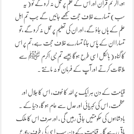
ہو، اگر تم قرآن اور اس کے علم پرعمل نہ کرو گے تو ( یہ
سب) تمہارے خلاف حجت سمجھے جائیں گے جب تم اہل
علم کے ہاں جاؤ گے، اور ان کی تعلیم پرعمل نہ کرو گے ،تو
تمہارا ان کے پاس جانا تمہارے خلاف حجت ہے،تم پر اس
کا گناہ ( بالکل اسی طرح ہوگا جیسے تم نبی اکرم ﷺ سے
ملاقات کرتے اور آپ کے فرمان کو نہ مانتے ۔
قیامت کے دن ہر ایک پر اللہ کا خوف، اس کا جلال اور
عظمت، اس کی کبریائی اور عدل سے عام ہو گا، دنیا کے ۔
بادشاہوں کی حکومتیں جاتی رہیں گی ، اور صرف اس کا ملک
باقی رہے گا۔ قیامت کے دن سب اسی کی طرف رجوع