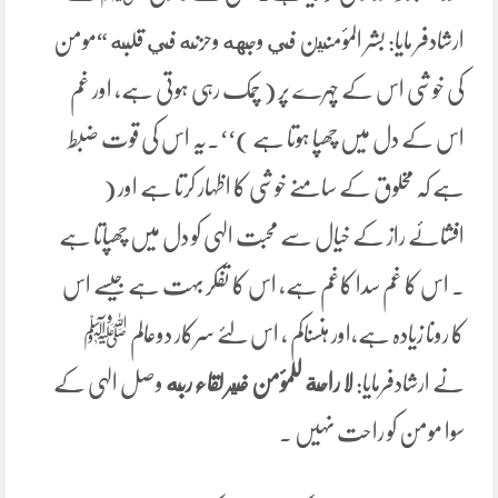
ارشادفر مایا: بشر المؤمنين في وجهه وحزنه في قلبه “مومن
کی خوشی اس کے چہرے پر ( چمک رہی ہوتی ہے، اور غم
اس کے دل میں چھپا ہوتا ہے )‘‘۔یہ اس کی قوت ضبط
ہے کہ مخلوق کے سامنے خوشی کا اظہار کرتا ہے اور (
افشائے راز کے خیال سے محبت الہی کو دل میں چھپاتا ہے
۔ اس کا غم سدا کاغم ہے، اس کا تفکر بہت ہے جیسے اس
کا رونا زیادہ ہے،اور ہنسناکم ، اس لئے سرکار دوعالم ﷺ
نے ارشادفرمایا:
لا راحة للمؤمن غير لقاء ربه
وصل الہی کے
سوا مومن کو راحت نہیں ۔