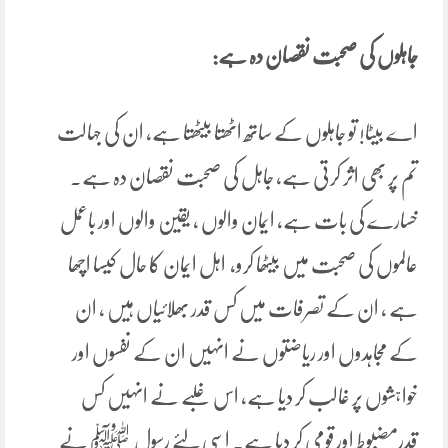
جاہلوں کی صحبت نقصان دہ ہے:
اے بیٹا! تو جاہلوں کے ساتھ اٹھتا بیٹھتا ہے، ان کی جہالت
تم پر بھی اثر کرتی ہے، جاہل کی صحبت نقصان دہ ہے۔
خسارے کی بات ہے، ایمان والوں ، یقین والوں اور باعمل
عالموں کی صحبت میں بیٹھا کرو، اہل ایمان کا حال کیسا اچھا
ہے ، ان کے تصرفات میں کس قدر بھلائیاں ہیں ، ان
کے مجاہدوں اور ریاضتوں نے انہیں ان کے نفسوں اور
خواہشوں پر غالب کر دیا ہے، اس غلبے نے انہیں کس
قدرمضبوط اور قومی کر دیا ہے۔ اسی لئے رسول ﷺ نے