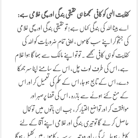
کفایت الہی کو کافی سمجھنا ہی حقیقی بندگی اور سچی غلامی ہے:
اے بیٹا اللہ کی بندگی کہاں ہے! تو حقیقی بندگی اور سچی غلامی
کی جستجو کر اپنے سب کاموں ، اپنی تمام ضروریات کو اللہ کی
کفایت کو ہی کافی سمجھے ۔ تو تو اپنے مالک سے بھا گا ہوا غلام
ہے، اس کی طرف لوٹ چل، اس کے سامنے اپنا سر جھکا
دے، اس کے تابع ہو جا، اس کے حکم کی تعمیل کر اور اس
کے منع کئے ہوئے سے بازرہ ، اس کی قضا پرصبر اور
موافقت کر اور تواضع اختیار کر ، جب ان باتوں میں تو کمال
حاصل کر لے گا تو تیری بندگی اور غلامی اپنے آقا کے لئے
کامل ہو جائے گی ، اور وہ تیرے سب کاموں میں کفیل ہوگا