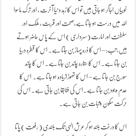
خوبیاں اجاگر ہو جاتی ہیں تو اس کا زہد د نیا آ خرت ، اور ترک ماسوا
اللہ میں درست ہو جا تا ہے،صحت اور قربت ، ملک اور
سلطنت اور امارت (سرداری ) اس کے پاس حاضر ہوتے
ہیں، تب: – اس کا ذرہ پہاڑ بن جاتا ہے۔ اس کا قطرہ دریا
بن جاتا ہے۔ اس کا ستارہ چاند بن جاتا ہے۔ اس کا چاند
سورج بن جا تا ہے – اس کا تھوڑازیادہ ہو جا تا ہے۔ اس کا
عدم وجود بن جا تا ہے۔اس کی فنابقا بن جاتی ہے۔ اس کی
حرکت سکون وثبات بن جاتی ہے۔
اس کا درخت بلند ہو کر عرش الہی تک بلندی ( رفعت ) پا تا