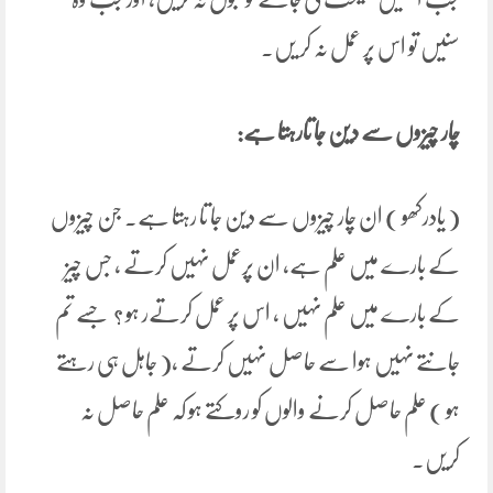
سنیں تو اس پر عمل نہ کر یں۔
چار چیزوں سے دین جا تارہتا ہے:
( یادرکھو ) ان چار چیزوں سے دین جا تا رہتا ہے۔ جن چیزوں
کے بارے میں علم ہے، ان پرعمل نہیں کرتے ، جس چیز
کے بارے میں علم نہیں ، اس پر عمل کرتےر ہو ؟ جسے تم
جانتے نہیں ہوا سے حاصل نہیں کرتے ،( جاہل ہی رہتے
ہو ) علم حاصل کرنے والوں کو روکتے ہو کہ علم حاصل نہ
کریں۔