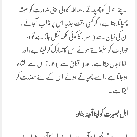
اپنے احوال کو چھپاتے رہو، اللہ کا ولی اپنی ضرورت کو ہمیشہ
چھپا تارہتا ہے، اگر کسی وقت جذ بہ اس پر غالب آ جائے ،
ان کی زبان سے (اسرار کا کوئی کلمہ نکل جاتا ہے تو وہ
فورابات کو سنبھالتے ہوئے اس کا تدارک کر لیتا ہے، اور
الفاظ بدل دیتا ہے، اور ( اتفاق سے ) جو راز اس سے افشاء
ہو جا تا ہے ، اسے چھپاتے ہوئے اس کے لئے معذرت کر
لیتا ہے۔
اہل بصیرت کو اپنا آئینہ بنالو: