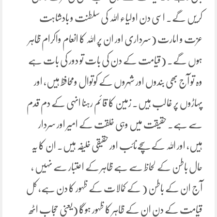
کریں گے۔ اسی دن اولیاء اللہ کی سلطنت و بادشاہت
عزت و امارت (سرداری اور ان پر اللہ کا انعام واکرام ظاہر
ہوں گے۔ (قیامت کے دن کی بات تو دور کی بات ہے
وہ تو آج بھی بندوں اور شہروں کے کوتوال ومحافظ ہیں، اور
پہاڑوں پر غالب ہیں۔ زمین کا قائم رہنا انہی کے دم قدم
سے ہے۔ حقیقت میں وہی خلقت کے امیر اور سردار
ہیں، اور اللہ کے سچےنائب اور حقیقی خلیفہ ہیں۔ ان کا یہ
حال باطن کے لحاظ سے ہے ظاہر کے اعتبار سے نہیں ،
آج ان کے باطن ( کے کمالات کے ظہور کا دن ہے، کل
قیامت کے دن ان کے ظاہر کا ظہور ہوگا (یعنی حجاب اٹھ