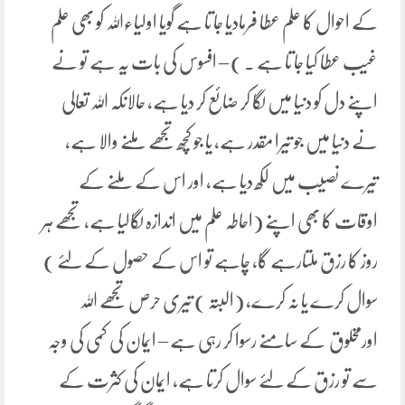
کے احوال کا علم عطا فرمادیا جا تا ہے گویا اولیاءاللہ کو بھی علم
غیب عطا کیا جا تا ہے ۔ ) – افسوس کی بات یہ ہے تو نے
اپنے دل کو دنیا میں لگا کر ضائع کر دیا ہے، حالانکہ اللہ تعالی
نے دنیا میں جو تیرا مقدر ہے، یا جو کچھ تجھے ملنے والا ہے،
تیرے نصیب میں لکھ دیا ہے، اور اس کے ملنے کے
اوقات کا بھی اپنے (احاطہ علم میں اندازہ لگالیا ہے، تجھے ہر
روز کا رزق ملتارہے گا، چاہے تو اس کے حصول کے لئے )
سوال کرے یا نہ کرے، (البتہ ) تیری حرص تجھے اللہ
اورمخلوق کے سامنے رسوا کر رہی ہے – ایمان کی کمی کی وجہ
سے تو رزق کے لئے سوال کرتا ہے، ایمان کی کثرت کے