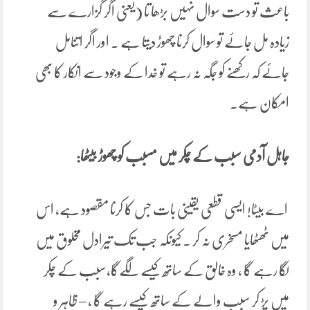
باعث تو دست سوال نہیں بڑھا تا (یعنی اگر گزارے سے
زیادہ مل جائے تو سوال کرنا چھوڑ دیتا ہے ۔ اور اگر اتنامل
جائے کہ رکھنے کو جگہ نہ رہے تو خدا کے وجود سے انکار کا بھی
امکان ہے۔
جاہل آدمی سبب کے چکر میں مسبب کو چھوڑ بیٹھا:
اے بیٹا! ایسی قطعی یقینی بات جس کا کرنا مقصود ہے، اس
میں ٹھٹھایا مسخری نہ کر ۔ کیونکہ جب تک تیرادل مخلوق میں
لگا رہے گا ، وہ خالق کے ساتھ کیسے لگےگا،سبب کے چکر
میں پڑ کر سبب والے کے ساتھ کیسے رہے گا ، – ظاہر و