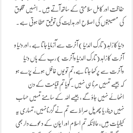
حفاظت اور کامل سلامتی کے ساتھ آتے ہیں۔ انہیں مخلوق
کی مصیبتوں کی اصلاح اور ہدایت کی توفیق عطا ہوتی ہے۔
دنیا کا زاہد ( تارک الدنیا ) آخرت سے آزمایا جا تا ہے ، اور دنیا و
آخرت کا زاہد ( تارک الدنیا وآخرت ) رب کے ہاں دنیا
وآخرت سے پرکھا جا تا ہے،تم تو یوں غافل ہوئے پڑے ہو
کہ جیسے تمہیں مرنا ہی نہیں۔ گویا تم قیامت کے دن
اٹھائے نہیں جاؤ گے ، جیسے اللہ کے سامنے تمہیں حساب
نہیں دینا، یا پھر پل صراط سے تم نے گزرنانہیں، تمہاری یہ
کیفیات ہیں، حالانکہ تم اسلام اور ایمان کے دعوے دار بھی