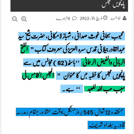
پانچویں مجلس
مارچ 15, 2022
ابو السرمد
0 تبصرے
محبوب سبحانی غوث صمدانی ، شہباز لامکانی، حضرت شیخ سید
عبدالقادر جیلانی قدس سرہ العزیز کی معروف کتاب ”
الفتح
الربانی والفیض الرحمانی
‘‘باسٹھ (62 ) مجالس میں سے
پانچویں مجلس کا خطبہ جس کا عنوان
”
المجلس الخامس فی
سبب حب اللہ للعبد
‘‘
ہے۔
منعقد ہ 12شوال 545 بروزمنگل بوقت عشاء، بمقام :مدرسہ
قادر یہ بغداد شریف