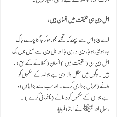
اہل دین ہی حقیقت میں انسان ہیں:
اے بیٹا! اس سے پہلے کہ تجھے مجبور ہو کر جا گنا پڑے، جاگ
جا، ہوشیار ہو جا، دین دار بن جا اور اہل دین سے میل جول رکھ،
اہل دین ہی ( حقیقت میں ) انسان ( کہلانے کے حق دار
ہیں۔ لوگوں میں عقل والا وہی ہے جو اللہ کے حکموں کو
مانے (فرماں برداری کرے ۔ اور سب سے بڑا جاہل وہ
ہے جو اس کے حکموں کو نہ مانے (نافرمانی کرے ) ۔
رسول اللہ ﷺ نے ارشادفرمایا: