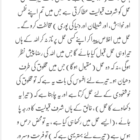
عمل کو شرف قبولیت عطا کرتی ہے جس میں تم اپنے نفس
اور خواہش، اور شیطان اور دنیا کی پوری ) مخالفت کرو گے۔
عمل میں اخلاص پیدا کر اپنے کسی عمل پر ناز نہ کر اللہ کے ہاں
تیراو ہی عمل قبول کیا جائے گا جس میں اللہ کی رضا پیش نظر
ہوگی ،نہ کہ دہ عمل ( مقبول ہوگا) جس میں مخلوق کی طرف
دھیان ہو۔ تیرے لئے افسوس کی بات یہ ہے کہ تو مخلوق کی
خوشنودی کے لئے عمل کرتا ہے اور یہ چاہتا ہے کہ ( تیرا یہ
دکھاوے کاعمل) ، خالق کے ہاں شرف قبولیت کا درجہ پا
جائے ، (ایسے عمل میں رکھا ہی کیا ہے ، یہ تومحض حرص و
ہوس ہے ( تیرے لئے بہتر یہی ہے کہ ) تو فرحت وسر ور