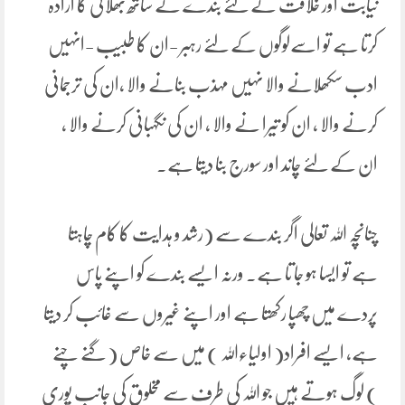
نیابت اور خلافت کے لئے بندے کے ساتھ بھلائی کا ارادہ
کرتا ہے تو اسےلوگوں کے لئے رہبر -ان کا طبیب -انہیں
ادب سکھلانے والا نہیں مہذب بنانے والا ،ان کی ترجمانی
کرنے والا ، ان کو تیرا نے والا ، ان کی نگہبانی کرنے والا ،
ان کے لئے چاند اور سورج بنا دیتا ہے۔
چنانچہ اللہ تعالی اگر بندے سے (رشد و ہدایت کا کام چاہتا
ہے تو ایسا ہو جا تا ہے۔ ورنہ ایسے بندے کو اپنے پاس
پردے میں چھپا رکھتا ہے اور اپنے غیروں سے غائب کر دیتا
ہے، ایسے افراد( اولیاءاللہ ) میں سے خاص ( گنے چنے
) لوگ ہوتے ہیں جو اللہ کی طرف سے مخلوق کی جانب پوری