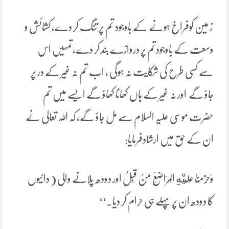
ز مین کوفراخ ہونے کے باوجود تم پر تنگ کر دے، کشائش و
وسعت کے باوجودتم پر دروازے بند کر دے،تمہیں اس
سے کسی طرح کی شکایت نہ ہوگی ، اب تم نہ غیر کے در پر
جاؤ گے اور نہ غیر کے ہاں کھانا کھاؤ گے ایسے میں تم
حضرت موسی علیہ السلام سے مل جاؤ گے، کہ اللہ تعالی نے
ان کے حق میں ارشادفرمایا:
‌وَحَرَّمْنَا عَلَيْهِ الْمَرَاضِعَ مِنْ قَبْلُ اور دودھ پلانے والی ( دائیوں
کا دودھ ان پر پہلے ہی حرام کر دیا۔‘‘