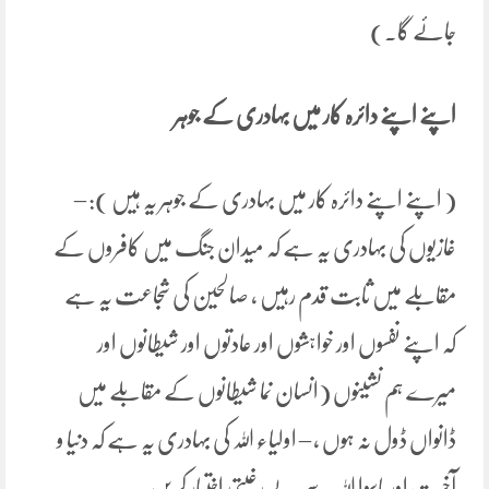
جائے گا۔)
اپنے اپنے دائرہ کار میں بہادری کے جوہر
( اپنے اپنے دائرہ کار میں بہادری کے جوہر یہ ہیں ): –
غازیوں کی بہادری یہ ہے کہ میدان جنگ میں کافروں کے
مقابلے میں ثابت قدم رہیں ، صالحین کی شجاعت یہ ہے
کہ اپنے نفسوں اور خواہشوں اور عادتوں اور شیطانوں اور
میرے ہم نشینوں (انسان نما شیطانوں کے مقابلے میں
ڈانواں ڈول نہ ہوں ، – اولیاء اللہ کی بہادری یہ ہے کہ دنیا و
آخرت اور ماسوا اللہ سے بے رغبتی اختیار کر یں ۔