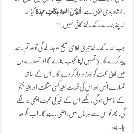
، ارشاد باری تعالی ہے:
أَلَيْسَ اللَّهُ ‌بِكَافٍ عَبْدَهُ
کیا اللہ
اپنے بندے کے لئے کافی نہیں!‘‘
جب اللہ کے لئے تیری غلامی صحیح ہو جائے گی تو وہ تم سے
پیار کرے گا۔ (تمہیں اپنا محبوب بنالے گا اور تمہارے دل
میں اپنی محبت کو اور زور دار کر دے گا ۔ اس کے ساتھ
تمہارے انس اور اس کی قربت بغیر کسی مثقت اور بغیر جستجو
کے حاصل ہو گی ، تجھے اس کے غیر کی محبت اچھی نہ لگے
گی، پھر تو اس سے ہر حال میں راضی رہے گا۔اب اگر وہ
چاہے: