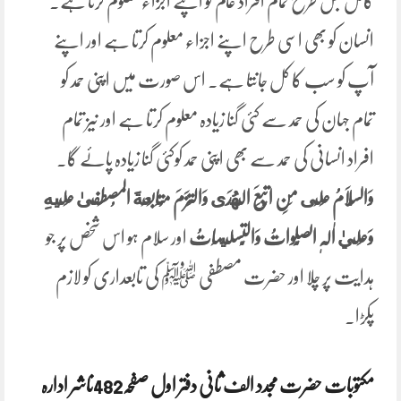
کامل جس طرح تمام افراد عالم کو اپنے اجزاء معلوم کرتا ہے۔
انسان کو بھی اسی طرح اپنے اجزاء معلوم کرتا ہے اور اپنے
آپ کو سب کا کل جانتا ہے۔ اس صورت میں اپنی حمد کو
تمام جہان کی حمد سے کئی گنا زیادہ معلوم کرتا ہے اور نیز تمام
افراد انسانی کی حمد سے بھی اپنی حمد کوکئی گنا زیادہ پائے گا۔
وَالسَّلَامُ عَلَى مَنِ اتَّبَعَ الْهُدَى
وَالتَزَمَ مُتَابَعَةَ المُصطَفىٰ عَلَيهِ
وَعَليٰ اٰلِہٖ الصَّلَواتُ وَالتَّسلِيمَاتُ
اور سلام ہو اس شخص پر جو
ہدایت پر چلا اور حضرت مصطفی ﷺ کی تابعداری کو لازم
پکڑا۔
مکتوبات حضرت مجدد الف ثانی دفتر اول صفحہ482ناشر ادارہ