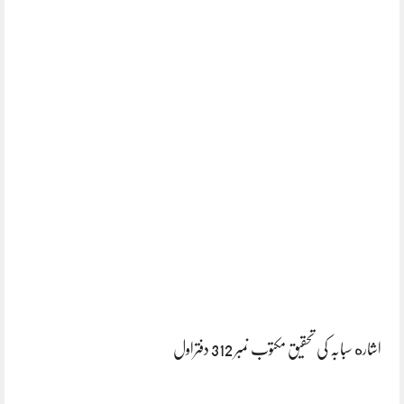
اشاره سبابہ کی تحقیق مکتوب نمبر 312 دفتراول