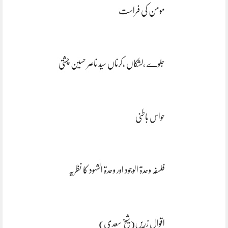
مومن کی فراست
جلوے ،لشکاں ،کرناں سید ناصر حسین چشتی
حواس باطنی
فلسفہ وحدۃ الوجود اور وحدۃ الشہود کا نظریہ
اقوال زریں(شیخ سعدی)