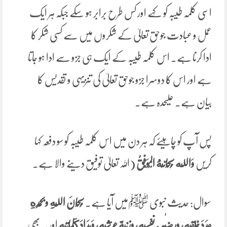
اسی کلمہ طیبہ کو کہے اور کس طرح برابر ہو سکے جبکہ ہر ایک
عمل و عبادت جوحق تعالیٰ کے شکروں میں سے کسی شکر کا
ادا کرنا ہے۔ اس کلمہ طیبہ کے ایک ہی جزو سے ادا ہو جاتا
ہے اور اس کا دوسرا جزو جوحق تعالیٰ کی تنزیہی و تقدیس کا
بیان ہے۔ علیحدہ ہے۔
پس آپ کو چاہیئے کہ ہر دن میں اس کلمہ طیبہ کو سو دفعہ کہا
کریں
وَالله سُبْحَانَهُ الْمُوَفِّقُ
(اللہ تعالیٰ توفیق دینے والا ہے۔
سوال: حدیث نبوی ﷺمیں آیا ہے۔
سُبْحَانَ ‌اللَّهِ ‌وبِحمْدِهِ
عَدَدَ خَلْقِهِ، ورِضٰى نَفْسِهِ، َوزِنَةَ عَرْشِهِ، وَمِدَادَ كَلِماتِهِ
اور یہ بھی