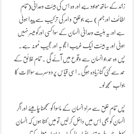
زائد کے ساتھ موجود ہے اور وہ اس کی ہیئت وحدانی(تمام
لطائف اورجسم) ہے جوخلق و امر کی ترکیب سے پیدا ہوئی
ہے اور یہ ہئیت وحدانی انسان کے سوا کسی اورکو میسر نہیں
ہوئی اور یہ ہیئت ایک غریب اعجو بہ اورعجیب نمونہ ہے۔
پس وہ حمد جو انسان سے وقوع میں آئے گی ۔ تمام خلائق کے
حمد سے کئی گنا زیادہ ہوگی۔ اسی قیاس پر دوسرے سوالات کا
جواب سمجھ لو۔
پس تمام خلق سے مراد انسان کے ماسوا کو سمجھنا چاہیئے اور اگر
انسان کو بھی اس میں داخل کر لیں تو میں کہتا ہوں کہ انسان