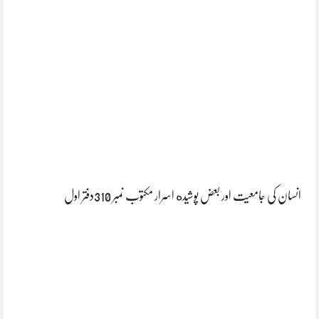
انسان کی جامعیت اور بعض پوشیده اسرار مکتوب نمبر 310دفتر اول