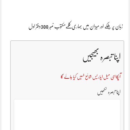
زبان پر ہلکے اور میزان میں بھاری کلمےمکتوب نمبر 308دفتر اول
اپنا تبصرہ بھیجیں
آپکا ای میل ایڈریس شائع نہیں کیا جائے گا
اپنا تبصرہ لکھیں