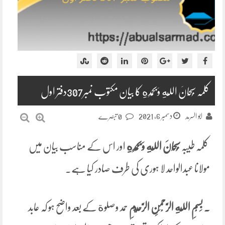
کلمہ سُبْحَانَ اللَّهِ وَبِحَمْدِهِ کا بیان مکتوب نمبر307دفتر اول
دسمبر 6, 2021
ابو السرمد
0 تبصرے
کلمہ طیبہ
سُبْحَانَ اللَّهِ وَبِحَمْدِهِ
اور اس کے مناسب بیان میں
مولانا عبدالواحد لا ہوری کی طرف صادر کیا ہے۔
.
بِسْمِ اللَّهِ الرَّحْمَنِ الرَّحِيمِ
حمد وصلوة کے بعد واضح ہو کہ عابد