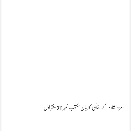
رمز و اشارہ کے حقائق کا بیان مکتوب نمبر 311 دفتر اول