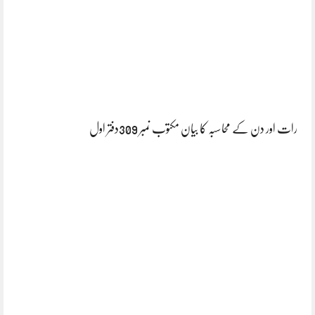
رات اور دن کے محاسبہ کا بیان مکتوب نمبر 309دفتر اول