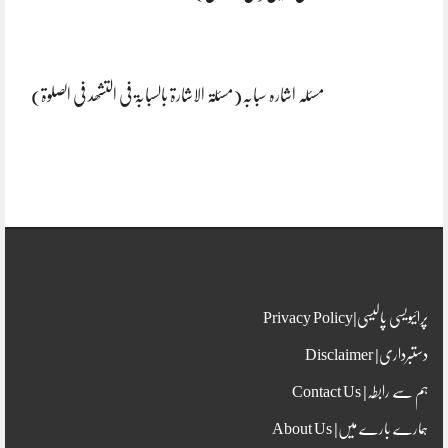
مسئلہ اشارہ سبابہ(مسئلۃ الاشارۃ بالسبابۃ فی التشھد فی الصلوۃ)
پرائیویسی پالیسی|Privacy Policy
دستبرداری| Disclaimer
ہم سے رابطہ| Contact Us
ہمارے بارے میں| About Us