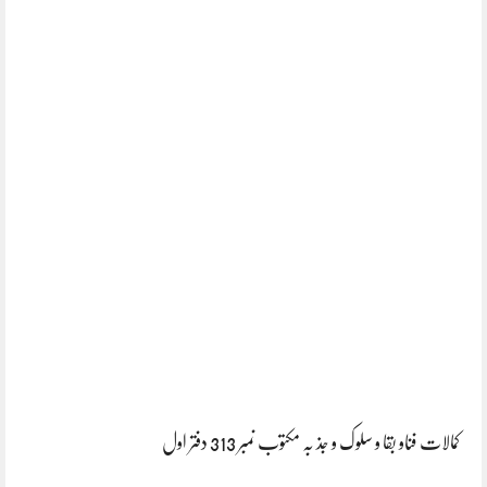
کمالات فناو بقا و سلوک و جذ بہ مکتوب نمبر 313 دفتر اول