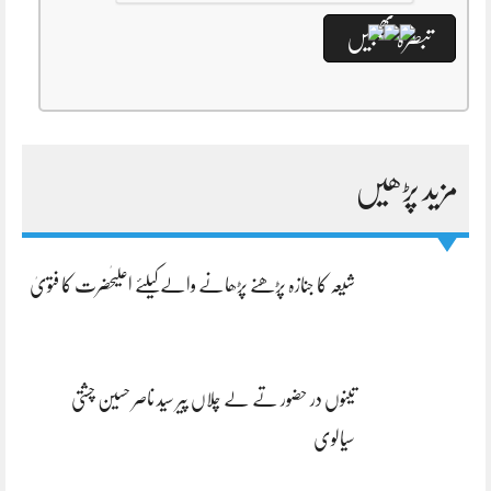
مزید پڑھیں
شیعہ کا جنازہ پڑھنے پڑھانے والےکیلئے اعلیٰحضرت کا فتویٰ
تینوں در حضور تے لے چلاں پیر سید ناصر حسین چشتی
سیالوی