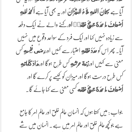
آیا ہے
سُبْحَانَ ‌اللَّهِ مَلَاءُ الْمِيْزَانَ
اور یہ بھی آیا ہے
اَلْحَمْدُ لِلّٰهِ
‌أَضْعَافَ ‌مَا ‌حَمِدَهٗ جَمِيْعَ خَلْقِهٖ او
ر کہنے والے نے ایک دفعہ
سے زیادہ نہیں کہا اور ایک فرد کے سواعد وقوع میں نہیں
آیا۔ پھر اس کو
عَدَدَ خَلْقِهِ
اعتبار سے کہیں اور
رِضٰى نَفْسِهِ
کس
معنی سے کہیں اور
زِنَةَ عَرْشِهِ
کس طرح ہوگا اور
مِدَادَ كَلِماتِهِ
کس طرح درست ہوگا اور میزان کو کیسے پر کرے گا اور
‌أَضْعَافَ ‌مَا ‌حَمِدَهٗ جَمِيْعَ خَلْقِه
کسی معنی سے کہا جائے گا۔
جواب : میں کہتا ہوں کہ انسان عالم خلق اور عالم امر کا جامع
ہے جو کچھ عالم خلق اور عالم امر میں ہے۔ انسان میں شے