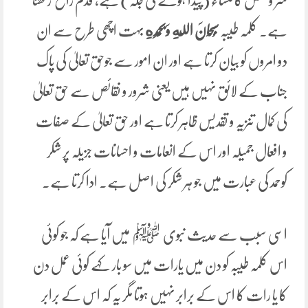
شر ونقص کا منشاء (پیدا ہونے کی جگہ) ہے، قدم راسخ رکھتا
ہے۔ کلمہ طیبہ
سُبْحَانَ اللَّهِ وَبِحَمْدِهِ
بہت اچھی طرح سے ان
دو امروں کو بیان کرتا ہے اور ان امور سے جوحق تعالیٰ کی پاک
جناب کے لائق نہیں ہیں یعنی شرور و نقائص سے حق تعالیٰ
کی کمال تنزیہ و تقدیس ظاہر کرتا ہے اور حق تعالیٰ کے صفات
و افعال جمیلہ اور اس کے انعامات و احسانات جزیلہ پر شکر
کوحمد کی عبارت میں جو ہر شکر کی اصل ہے۔ ادا کرتا ہے۔
اسی سبب سے حدیث نبوی ﷺ میں آیا ہے کہ جو کوئی
اس کلمہ طیبہ کو دن میں یارات میں سو بار کہے کوئی عمل دن
کا یا رات کا اس کے برابر نہیں ہوتا مگر یہ کہ اس کے برابر