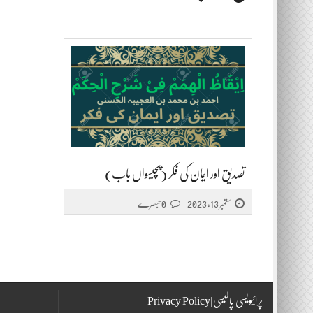
تصدیق اور ایمان کی فکر (پچیسواں باب)
ستمبر 13, 2023
0 تبصرے
پرائیویسی پالیسی|Privacy Policy