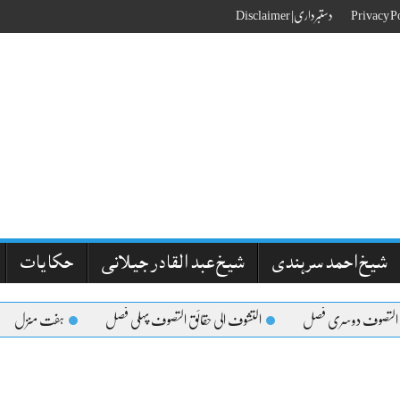
دستبرداری| Disclaimer
شیخ احمد سرہندی
شیخ عبد القادر جیلانی
حکایات
 التصوف دوسری فصل
التشوف الی حقائق التصوف پہلی فصل
ہفت منزل