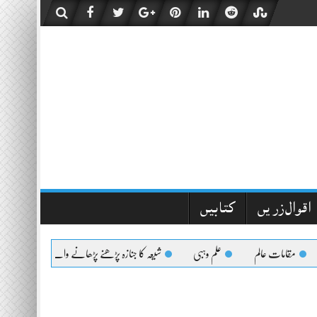
اقوال زریں
کتابیں
مقامات عالم
علم وہبی
شیعہ کا جنازہ پڑھنے پڑھانے والےکیلئے اعلیٰحضرت کا 