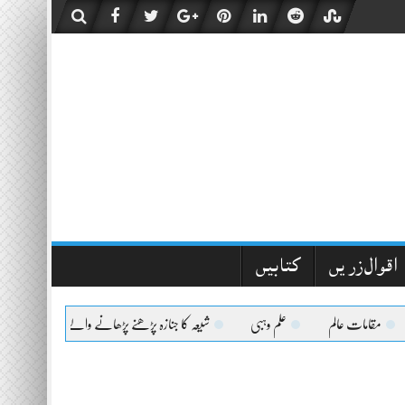
اقوال زریں
کتابیں
مقامات عالم
علم وہبی
شیعہ کا جنازہ پڑھنے پڑھانے والےکیلئے اعلیٰحضرت کا ف