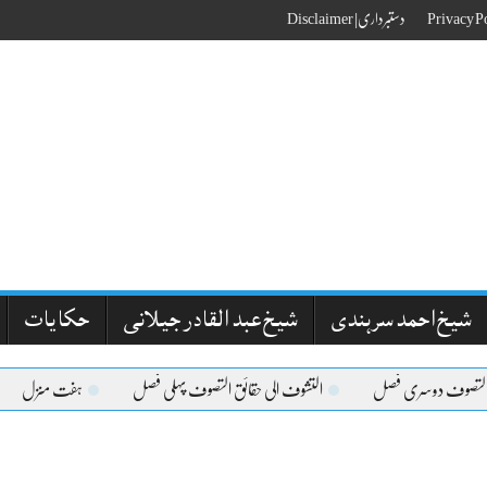
دستبرداری| Disclaimer
شیخ احمد سرہندی
شیخ عبد القادر جیلانی
حکایات
التصوف دوسری فصل
التشوف الی حقائق التصوف پہلی فصل
ہفت منزل