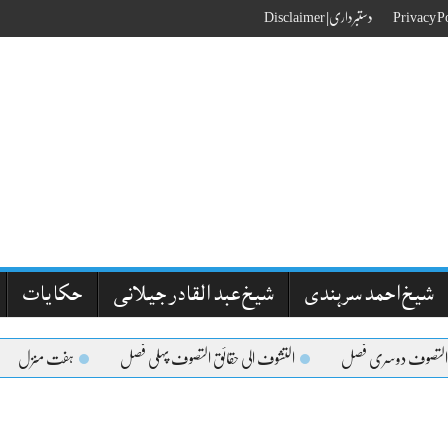
دستبرداری| Disclaimer
شیخ احمد سرہندی
شیخ عبد القادر جیلانی
حکایات
 التصوف دوسری فصل
التشوف الی حقائق التصوف پہلی فصل
ہفت منزل