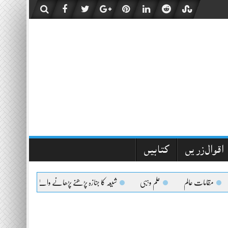
اقوال زریں
کتابیں
مقامات عالم
علم وہبی
شیعہ کا جنازہ پڑھنے پڑھانے والےکیلئے اعلیٰحضرت کا 