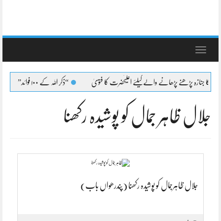
Toggle
navigation
ہ کا جنازہ پڑھنے پڑھانے والےکیلئے اعلیٰحضرت کا فتویٰ
“ذکر اللہ کے ۱۰۰ فوائد”
جلال ظاہر جمال کو پوشیدہ رکھنا
جلال ظاہرجمال کو پوشیدہ رکھنا (پندرھواں باب)