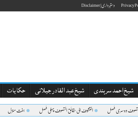
دستبرداری| Disclaimer
شیخ احمد سرہندی
شیخ عبد القادر جیلانی
حکایات
لتصوف دوسری فصل
التشوف الی حقائق التصوف پہلی فصل
ہفت منزل