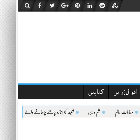
اقوال زریں
کتابیں
مقامات عالم
علم وہبی
شیعہ کا جنازہ پڑھنے پڑھانے والےکیلئے اعلیٰحضرت کا فت