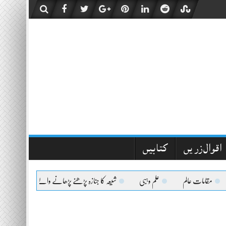
اقوال زریں
کتابیں
مقامات عالم
علم وہبی
شیعہ کا جنازہ پڑھنے پڑھانے والےکیلئے اعلیٰحضرت کا 