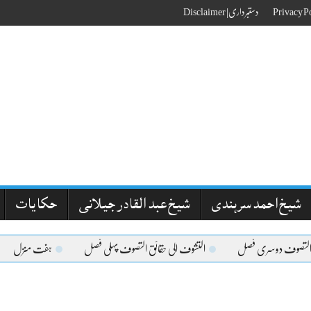
دستبرداری| Disclaimer
شیخ احمد سرہندی
شیخ عبد القادر جیلانی
حکایات
التصوف دوسری فصل
التشوف الی حقائق التصوف پہلی فصل
ہفت منزل