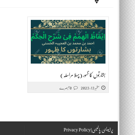
بشارتوں کا ظہور (پہلا مراسلہ)
ستمبر 13, 2023
0 تبصرے
پرائیویسی پالیسی|Privacy Policy