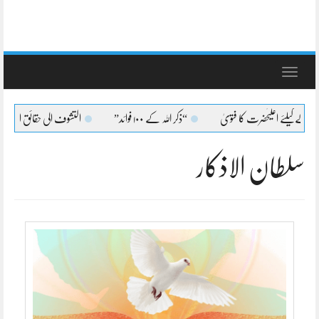
Toggle
navigation
کیلئے اعلیٰحضرت کا فتویٰ
“ذکر اللہ کے ۱۰۰ فوائد”
التشوف الی حقائق التصوف لط
سلطان الاذکار