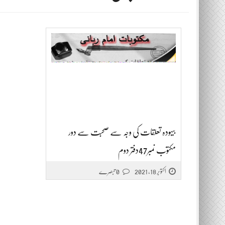
بیہودہ تعلقات کی وجہ سے صحبت سے دور
مکتوب نمبر47دفتر دوم
اکتوبر 18, 2021
0 تبصرے