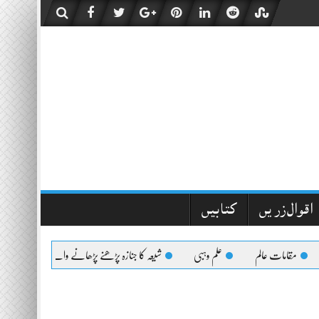
اقوال زریں
کتابیں
مقامات عالم
علم وہبی
شیعہ کا جنازہ پڑھنے پڑھانے والےکیلئے اعلیٰحضرت کا