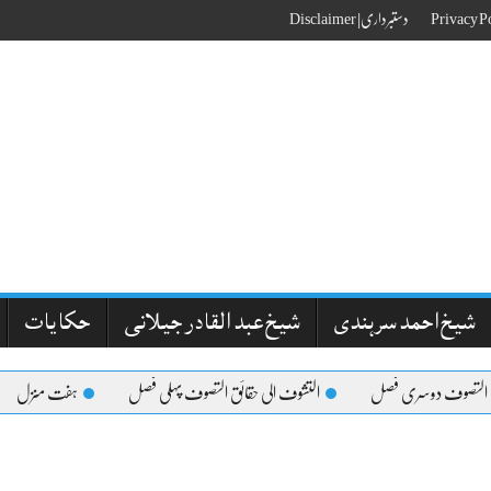
دستبرداری| Disclaimer
شیخ احمد سرہندی
شیخ عبد القادر جیلانی
حکایات
 التصوف دوسری فصل
التشوف الی حقائق التصوف پہلی فصل
ہفت منزل