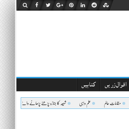
اقوال زریں
کتابیں
مقامات عالم
علم وہبی
شیعہ کا جنازہ پڑھنے پڑھانے والےکیلئے اعلیٰحضرت کا 