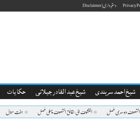
دستبرداری| Disclaimer
شیخ احمد سرہندی
شیخ عبد القادر جیلانی
حکایات
 التصوف دوسری فصل
التشوف الی حقائق التصوف پہلی فصل
ہفت منزل