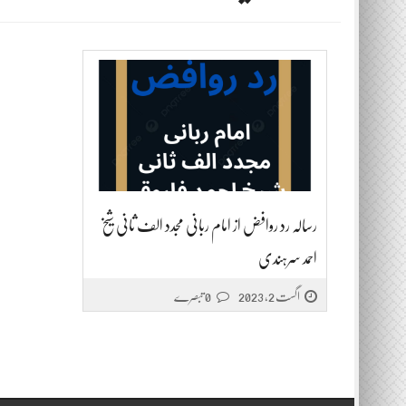
رسالہ رد روافض از امام ربانی مجدد الف ثانی شیخ
احمد سرہندی
اگست 2, 2023
0 تبصرے