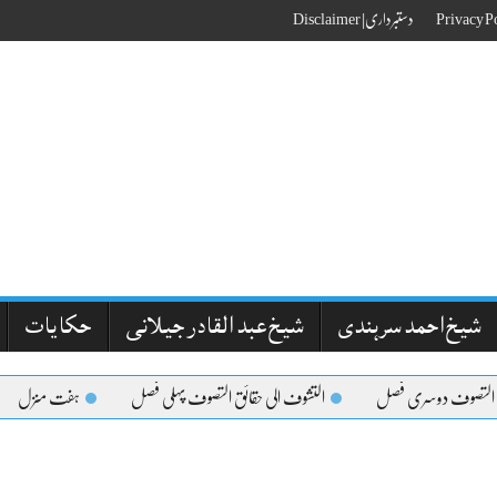
دستبرداری| Disclaimer
شیخ احمد سرہندی
شیخ عبد القادر جیلانی
حکایات
 التصوف دوسری فصل
التشوف الی حقائق التصوف پہلی فصل
ہفت منزل