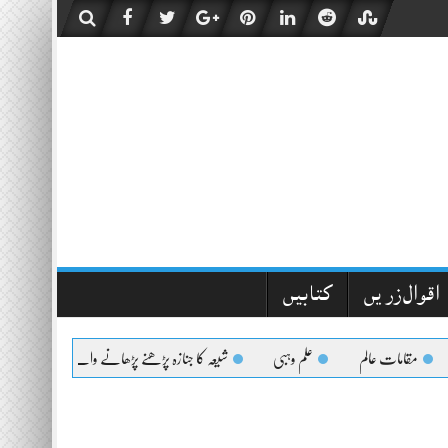
اقوال زریں
کتابیں
مقامات عالم
علم وہبی
شیعہ کا جنازہ پڑھنے پڑھانے والےکیلئے اعلیٰحضرت کا 