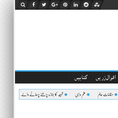
اقوال زریں
کتابیں
مقامات عالم
علم وہبی
شیعہ کا جنازہ پڑھنے پڑھانے والےکیلئے اعلیٰحضرت کا فت