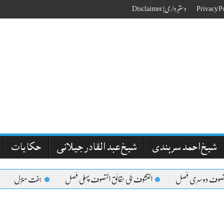
دستبرداری| Disclaimer
شیخ احمد سرہندی
شیخ عبد القادر جیلانی
حکایات
لتصوف دوسری فصل
التشوف الی حقائق التصوف پہلی فصل
ہفت منزل