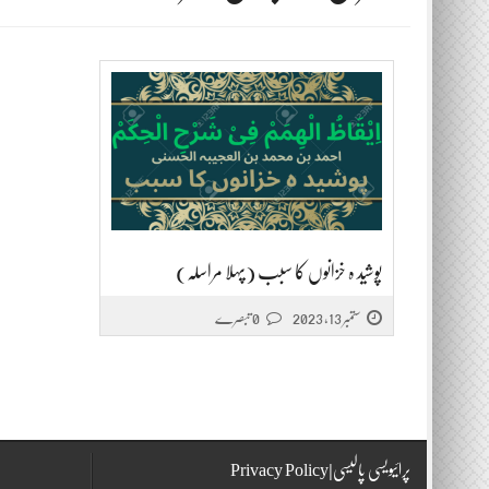
پوشید ہ خزانوں کا سبب (پہلا مراسلہ)
ستمبر 13, 2023
0 تبصرے
پرائیویسی پالیسی|Privacy Policy