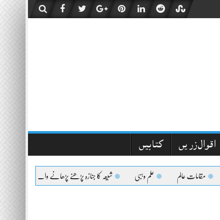
اقوال زریں
کتابیں
مقامات عالم
علم وہبی
شیعہ کا جنازہ پڑھنے پڑھانے والےکیلئے اعلیٰحضرت کا 