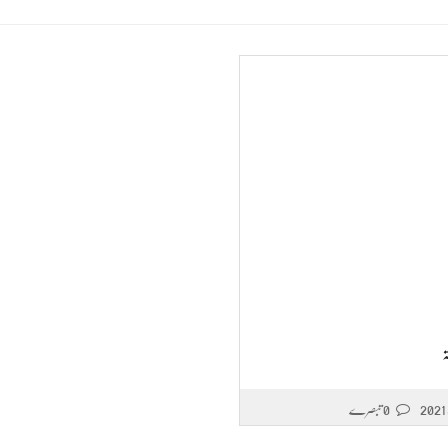
ہ
0 تبصرے