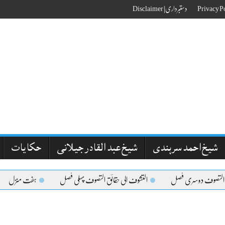
دستبرداری| Disclaimer
شیخ احمد سرہندی
شیخ عبد القادر جیلانی
حکایات
 التصوف دوسری فصل
التشوف الی حقائق التصوف پہلی فصل
ہفت منزل