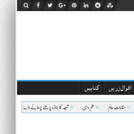
اقوال زریں
کتابیں
مقامات عالم
علم وہبی
شیعہ کا جنازہ پڑھنے پڑھانے والےکیلئے اعلیٰحضرت کا 