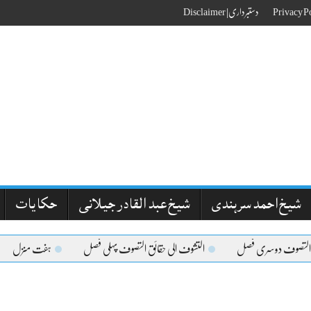
دستبرداری| Disclaimer
شیخ احمد سرہندی
شیخ عبد القادر جیلانی
حکایات
التصوف دوسری فصل
التشوف الی حقائق التصوف پہلی فصل
ہفت منزل