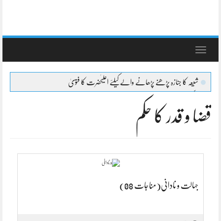
Toggle
navigation
شیعہ کا جنازہ پڑھنے پڑھانے والےکیلئے اعلیٰحضرت کا فتویٰ
“ذکر اللہ کے ۱۰۰ فوائد”
قضا و قدر کا حکم
التشوف الی حقائق التصوف لطائف عشرہ کا بیان
التشوف الی حقائق التصوف قلب کے احوال
التشوف الی حقائق التصوف امراض القلوب
“مطلع البدرين فيمن يؤتى أجره مرتين”
التشوف الی حقائق التصوف المقصد الثانی
جہالت و نادانی(مناجات 08)
التشوف الی حقائق التصوف تیسری فصل
التشوف الی حقائق التصوف دوسری فصل
التشوف الی حقائق التصوف پہلی فصل
ہفت منزل