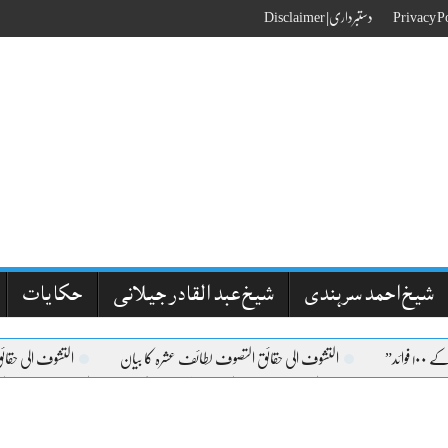
دستبرداری| Disclaimer
شیخ احمد سرہندی
شیخ عبد القادر جیلانی
حکایات
 فوائد”
التشوف الی حقائق التصوف لطائف عشرہ کا بیان
التشوف الی حقا
تى أجره مرتين”
التشوف الی حقائق التصوف المقصد الثانی
التشوف الی حقائق 
 عالم
علم وہبی