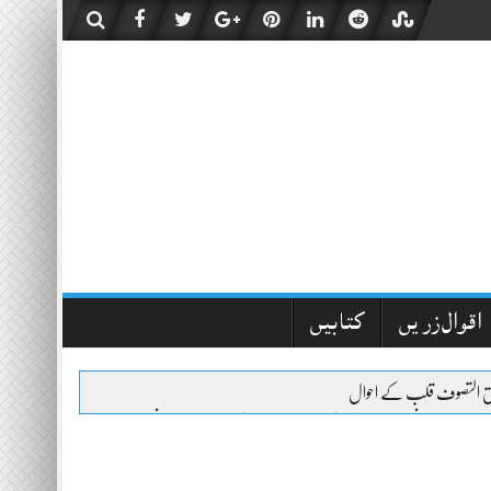
اقوال زریں
کتابیں
ئق التصوف قلب کے احوال
التصوف تیسری فصل
التشوف الی حقائق التصوف دوسری فصل