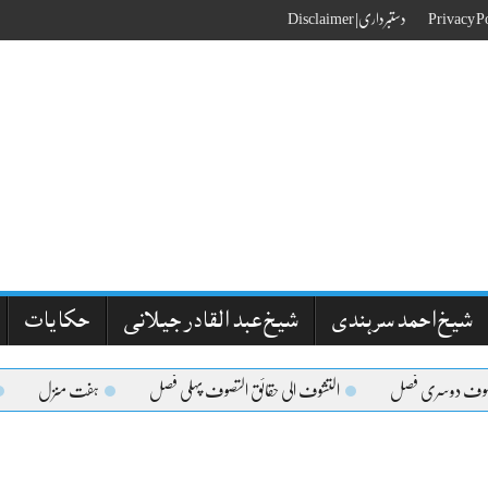
دستبرداری| Disclaimer
شیخ احمد سرہندی
شیخ عبد القادر جیلانی
حکایات
تصوف دوسری فصل
التشوف الی حقائق التصوف پہلی فصل
ہفت منزل