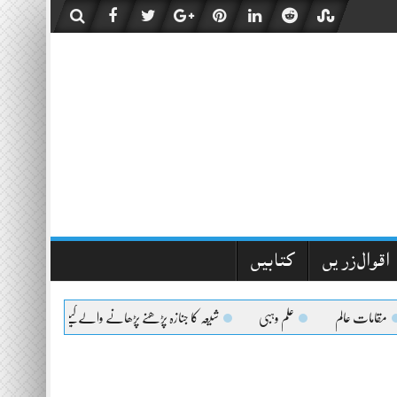
اقوال زریں
کتابیں
مقامات عالم
علم وہبی
شیعہ کا جنازہ پڑھنے پڑھانے والےکیلئے اعلیٰحضرت کا فتوی