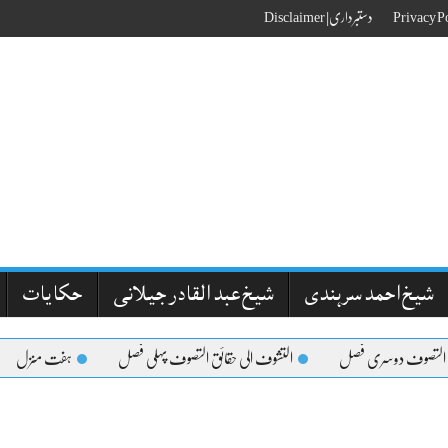
دستبرداری| Disclaimer
شیخ احمد سرہندی
شیخ عبد القادر جیلانی
حکایات
 التصوف دوسری فصل
التشوف الی حقائق التصوف پہلی فصل
ہفت منزل