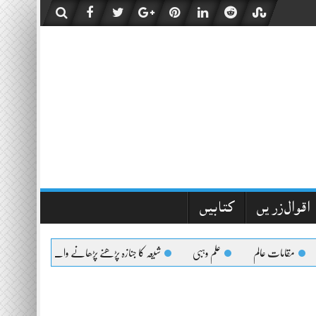
اقوال زریں
کتابیں
مقامات عالم
علم وہبی
شیعہ کا جنازہ پڑھنے پڑھانے والےکیلئے اعلیٰحضرت کا 