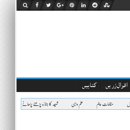
اقوال زریں
کتابیں
مقامات عالم
علم وہبی
شیعہ کا جنازہ پڑھنے پڑھانے والےکیلئے اعلیٰحض