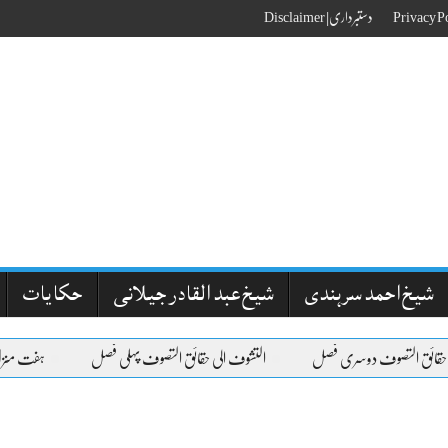
دستبرداری| Disclaimer
شیخ احمد سرہندی
شیخ عبد القادر جیلانی
حکایات
حقائق التصوف دوسری فصل
التشوف الی حقائق التصوف پہلی فصل
ہفت منزل