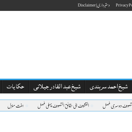
دستبرداری| Disclaimer
شیخ احمد سرہندی
شیخ عبد القادر جیلانی
حکایات
لتصوف دوسری فصل
التشوف الی حقائق التصوف پہلی فصل
ہفت منزل