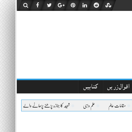
اقوال زریں
کتابیں
مقامات عالم
علم وہبی
شیعہ کا جنازہ پڑھنے پڑھانے والےکیلئے اعلیٰحضرت کا فت