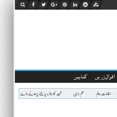
اقوال زریں
کتابیں
مقامات عالم
علم وہبی
شیعہ کا جنازہ پڑھنے پڑھانے والےکیلئے اعلیٰحضرت کا ف