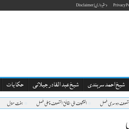
دستبرداری| Disclaimer
شیخ احمد سرہندی
شیخ عبد القادر جیلانی
حکایات
التصوف دوسری فصل
التشوف الی حقائق التصوف پہلی فصل
ہفت منزل
ی