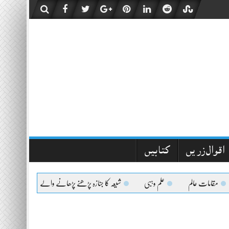
اقوال زریں
کتابیں
مقامات عالم
علم وہبی
شیعہ کا جنازہ پڑھنے پڑھانے والےکیلئے اعلیٰحضرت کا فت