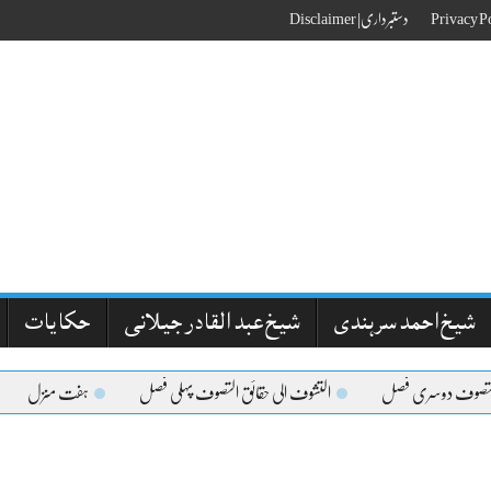
دستبرداری| Disclaimer
شیخ احمد سرہندی
شیخ عبد القادر جیلانی
حکایات
لتصوف دوسری فصل
التشوف الی حقائق التصوف پہلی فصل
ہفت منزل