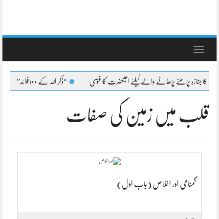
Toggle
navigation
عہ کا جنازہ پڑھنے پڑھانے والےکیلئے اعلیٰحضرت کا فتویٰ
“ذکر اللہ کے ۱۰۰ فوائد”
قلب میں زمین کی صفات
گمنامی اور اخلاص (باب اول)