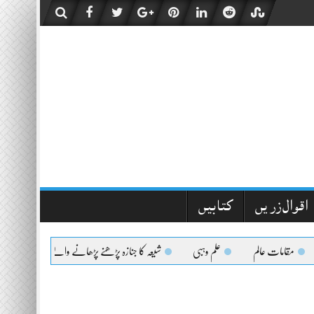
اقوال زریں
کتابیں
مقامات عالم
علم وہبی
شیعہ کا جنازہ پڑھنے پڑھانے والےکیلئے اعلیٰحضرت کا 