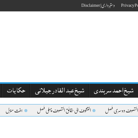
دستبرداری| Disclaimer
شیخ احمد سرہندی
شیخ عبد القادر جیلانی
حکایات
 التصوف دوسری فصل
التشوف الی حقائق التصوف پہلی فصل
ہفت منزل