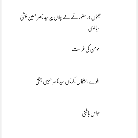
تینوں در حضور تے لے چلاں پیر سید ناصر حسین چشتی
سیالوی
مومن کی فراست
جلوے ،لشکاں ،کرناں سید ناصر حسین چشتی
حواس باطنی