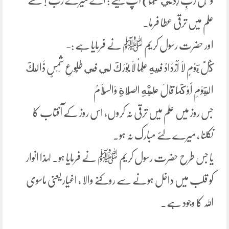
وَقُلْ رَّبِّ زِدْنِي عِلْمًا) آپ کہیے : اے میرے رب ! مجھے
علم میں ترقی عطا فرما۔
اور حضرت رسول کریم ﷺ نے فرمایا ہے :-
كُلَّ يَوْمٍ لَا أَزْدَادُ فِيهِ عِلْماً لَا بُوْرَكَ لِي فِي طُلُوعِ شَمْسٍ ذَالِكَ
الْيَوْمِ أَوْ كَمَا قَالَ عَلَيْهِ الصَّلاةِ وَالسَّلَامُ
جس روز میں علم میں ترقی نہ کروں، اس روز کے آفتاب کا
نکلنا ، میرے لئے مبارک نہ ہو۔
یا جس طرح حضرت رسول کریم ﷺ نے فرمایا ہو۔ لہذا انوار
کو قلب میں داخل ہونے سے روکنے والا ، اغیار یعنی ماسوی
اللہ کا وجود ہے۔