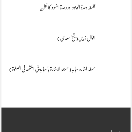
فلسفہ وحدۃ الوجود اور وحدۃ الشہود کا نظریہ
اقوال زریں(شیخ سعدی)
مسئلہ اشارہ سبابہ(مسئلۃ الاشارۃ بالسبابۃ فی التشھد فی الصلوۃ)