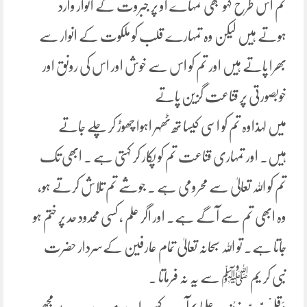
تم اس طرح کہو کبھی تمہاے او پر جبروت کے انوار وارد
ہوتے ہیں لیکن وہ تمہارے قلب کو ملکوت کے انوار سے
بھرا پاتے ہیں اور تم کو اس سے خوش اور اس کی رونق اور
خوبصورتی پر قناعت گزین پاتے
میں لہذاوہ تم کو اسی کیسا تھ ٹھہر اہوا چھوڑ کر چلے جاتے
ہیں۔ اور تمہاری قناعت تم کو پکار کر کہتی ہے ۔ ابھی تک
تم کو اللہ تعالیٰ سے محرومی ہے ۔ جوشے تم تلاش کرتے ہو،
وہ ابھی تم سے آگے ہے۔ اور اگر علم ، کسی محدود حد پر ختم ہو
جاتا ہے۔ تو اللہ سبحانہ تعالیٰ تمام عارفین کےسردار حضرت
نبی کر یم ﷺ سے یہ نہ فرماتا ۔