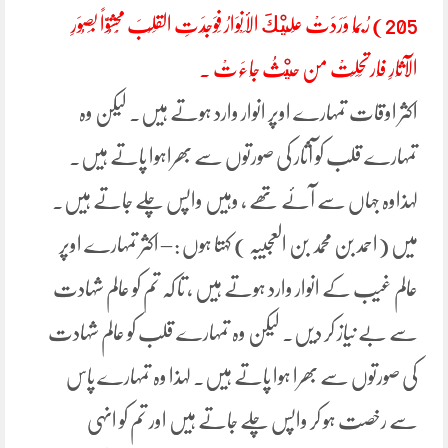
205) رُبَّمَا وَرَدَتْ عَلَيْكَ الأَنْوَارُ فَوَجَدَتِ القَلْبَ مَحْشُوَّاً بِصُوَرِ
الآثَارِ فَارتَحَلَتْ من حَيْثُ جَاءَتْ .
اکثر اوقات تمہارے اوپر انوار وارد ہوتے ہیں۔ لیکن وہ
تمہارے قلب کو آثار کی صورتوں سے بھراہوا پاتے ہیں۔
لہذاوہ جہاں سے آئے تھے ، وہیں واپس چلے جاتے ہیں۔
میں (احمد بن محمد بن العجیبہ ) کہتا ہوں : – اکثر تمہارے اوپر
عالم غیب کے انوار وارد ہوتے ہیں ، تا کہ تم کو عالم شہادت
سے بے نیاز کر دیں۔ لیکن وہ تمہارے قلب کو عالم شہادت
کی صورتوں سے بھرا ہوا پاتے ہیں۔ لہذا وہ تمہارے پاس
سے رخصت ہو کر واپس چلے جاتے ہیں اور تم کو انہی