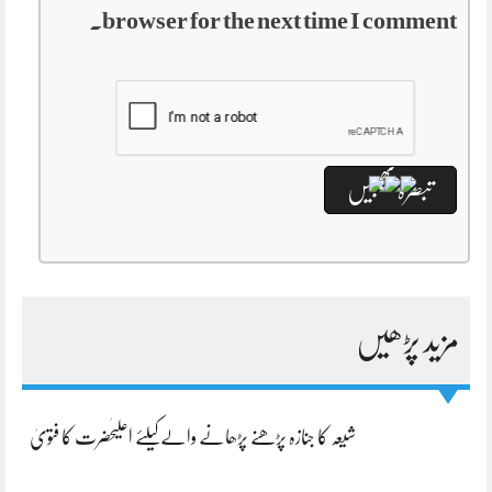
browser for the next time I comment.
مزید پڑھیں
شیعہ کا جنازہ پڑھنے پڑھانے والےکیلئے اعلیٰحضرت کا فتویٰ