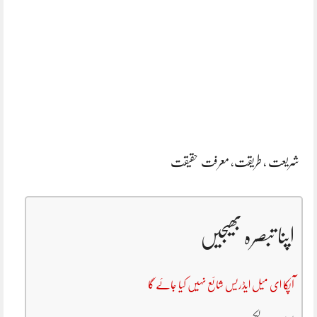
شریعت , طریقت, معرفت حقیقت
اپنا تبصرہ بھیجیں
آپکا ای میل ایڈریس شائع نہیں کیا جائے گا