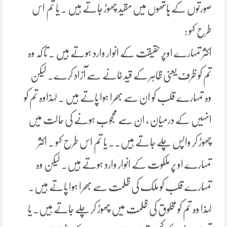
صورتوں کے ہاتھوں میں مقید چھوڑ جاتے ہیں ۔ یا تم اس
طرح کہو :
اکثر تمہارے اوپر حقیقت کے انوار وارد ہوتے ہیں ۔ تا کہ وہ
تم کو ظرف یعنی ظاہر کے قید خانے سے آزاد کرے۔ لیکن
وہ تمہارے قلب کو ان سے بھرا ہوا پاتے ہیں ۔ لہذاوہ تم کو
انہیں کے درمیان ، ان سے محجوب ہونے کی حالت میں
چھوڑ کر واپس چلے جاتے ہیں۔۔ یا تم اس طرح کہو ۔ اکثر
تمہارے او پر ملکوت کے انوار وارد ہوتے ہیں۔ لیکن وہ
تمہارے قلب کو ملک کی ظلمت سے بھرا ہوا پاتے ہیں۔
لہذا وہ تم کو مخلوق کی ظلمت میں چھوڑ کر چلے جاتے ہیں۔ یا