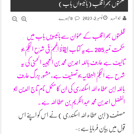
ظلمتوں بھرا قلب (بائیسواں باب)
نومبر 2, 2023
ابو السرمد
0 تبصرے
ظلمتوں بھرا قلب کے عنوان سےبائیسویں باب میں
حکمت نمبر 205 ہےیہ کتاب اِیْقَاظُ الْھِمَمْ فِیْ شَرْحِ الْحِکَمْ جو
تالیف ہے عارف باللہ احمد بن محمد بن العجیبہ الحسنی کی یہ
شرح ہے اَلْحِکَمُ الْعِطَائِیَہ ْجو تصنیف ہے، مشہور بزرگ عارف
باللہ ابن عطاء اللہ اسکندری کی ان کا مکمل نام تاج الدین ابو
الفضل احمد بن محمد عبد الکریم بن عطا اللہ ہے۔
مصنف (ابن عطاء اللہ اسکندری ) نے اس کو اپنے اس
قول میں بیان فرمایا ہے :-