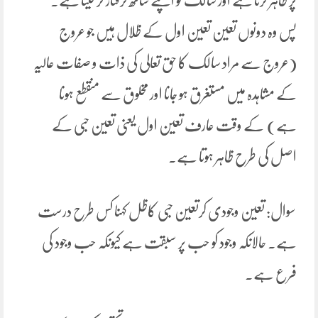
پر ظاہر کرتا ہے اور سالک کو اپنے ساتھ گرفتار کر لیتا ہے۔
پس وہ دونوں تعین تعین اول کے ظلال ہیں جو عروج
(عروج سے مراد سالک کا حق تعالی کی ذات و صفات عالیہ
کے مشاہدہ میں مستغرق ہو جانا اور مخلوق سے منقطع ہونا
ہے) کے وقت عارف تعین اول یعنی تعین حبی کے
اصل کی طرح ظاہر ہوتا ہے۔
سوال: تعین وجودی کرتعین حبی کاظل کہنا کس طرح درست
ہے۔ حالانکہ وجود کو حب پر سبقت ہے کیونکہ حب وجود کی
فرع ہے۔