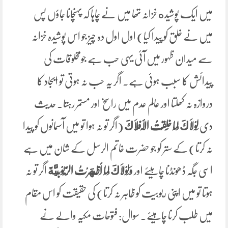
میں ایک پوشیده خزانہ تھا میں نے چاہا کہ پہنچانا جاؤں پس
میں نے خلق کو پیدا کیا) اول اول دہ چیز جو اس پوشیدہ خزانہ
سے میدان ظہور میں آئی یہی حب ہے جومخلوقات کی
پیدائش کا سبب ہوئی ہے۔ اگر یہ حب نہ ہوتی تو ایجاد کا
دروازہ نہ کھلتا اور عالم عدم میں راسخ اور مستمر رہتا۔ حدیث
دی
لَوْلَاكَ لَمَا ‌خَلَقْتُ ‌الْأَفْلَاكَ
(اگر تو نہ ہوا تو میں آسمانوں کو پیدا
نہ کرتا) کے ستر کو جو حضرت خاتم الرسل کے شان میں ہے
اسی جگہ ڈھونڈنا چاہیئے اور
وَ
لَوْلَاكَ لَمَا أَظْهَرْتُ الرَّبُوْبِيَّةَ
اگر تو نہ
ہوتا تو میں اپنی ربوبیت کو ظاہر نہ کرتا) کی حقیقت کو اس مقام
میں طلب کرنا چاہیئے۔ سوال: فتوحات مکیہ والے نے