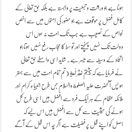
ہونا ہے جو وراثت و تبعیت پر وابستہ ہے بلکہ حق تعالی کے
کامل فضل پر موقوف ہے جو حضور کی امتوں میں سے اخص
خواص کے نصیب ہے جب تک امت نہ ہوں اس
دولت تک نہیں پہنچتے اور تو سط کا حجاب رفع نہیں ہوتا جو
اتحاد کے وسیلہ سے میسر ہے۔ شاید اسی واسطے حق تعالی
نے فرمایا ہے کہ كُنْتُمْ ‌خَيْرَ أُمَّةٍ (تم تمام امت میں سے بہتر
ہو پس آنحضرت علیہ الصلوة والسلام جس طرح انبیاء کرام اور
ملائکہ عظام کے ہر ایک فرد سے افضل ہیں اسی طرح کل
ہونے کی حیثیت سے کل سے افضل ہیں اس لیے کہ
اصل کو اپنے ظل پر فضیلت ہے اگر چہ اس ظل کے آگے