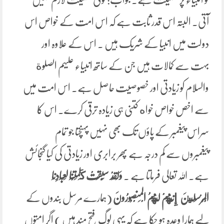
آتی۔ البتہ اس قدر ثابت ہے کہ اس امت کے خواص اس
دولت میں انبیا کے شریک ہیں ۔ اس کے علاوہ اور
بہت سے کمالات ہیں جن کے ساتھ انبیاء علیہم الصلوة
والسلام کو زیادتی اور خصوصیت حاصل ہے۔ اس امت میں
سے اخص خواص خواه کتنی ہی زیادہ ترقی کرے۔ اس کا
سراس پیغمبر کے پاؤں تک بھی نہیں پہنچتا جو تمام
پیغمبروں سے کم درجہ ہے پھر برابری اور زیادتی کی کیا گنجائش
ہے۔ اللہ تعالی فرماتا ہے ۔
وَلَقَدْ ‌سَبَقَتْ كَلِمَتُنَا لِعِبَادِنَا
الْمُرْسَلِينَ إِنَّهُمْ لَهُمُ الْمَنْصُورُونَ
(ہمارے مرسل بندوں کے
لیے ہمارا وعدہ ہو چکا ہے کہ یہی لوگ فتح مند ہیں ) اگر امتوں