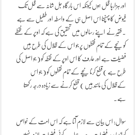
اور ہزارہا ظل ہوں کیونکہ اس بارگاہ جل شانہ سے ظل تک
فیوض کا پہنچنا اس اصل ہی کے واسطہ اور طفیل سے ہے
۔ فقیر نے اپنے رسالوں میں تحقیق کی ہے کہ اوپر کے نقطے
کو نیچے کے تمام نقطوں پر جو اس کے ظلال کی طرح ہیں
فضیلت ہے اور عارف کا اس اوپر کے نقطہ کو ( جو اصل کی
طرح ہے )قطع کرنا نیچے کے تمام نقطوں کو ( جو اس
کےظلال کی مانند ہیں ) قطع کرنے سے زیادہ درجہ رکھتا
ہے۔
سوال: اس بیان سے لازم آتا ہے کہ اس امت کے خواص
کو انبیاء پر فضیلت ہے۔ جواب: کوئی فضیلت لازم نہیں