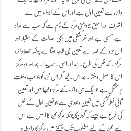
دائرہ ہے تعین اول ہے اور اس کے اجزاء میں نے
اشرف اور اسبق جزویعنی مرکز کے نام سے کہ حب سے مراد
ہے مسمی ہے اور نظر کشفی میں بھی اصالت کے اعتبار اور
اس جزو کے غلبہ سے تعین حبی ظاہر ہوتا ہے چونکہ محيط دائرہ
مرکز کے ظل کی طرح ہے اور اسی سے پیدا ہے اور وہ مرکز
اس کا اصل ومنشا ہے اس لیے اگر اس محیط کو جو حب وخلت
پرمشتمل ہے جو ایک ہی دائرہ کے مرکز ومحيط ہیں اور تعین
ثانی نظرکشفی میں تعین وجودی ہے جو تعین اول کے ظل
کی طرح ہے جیسے کہ گزر چکا چونکہ مرکز محیط کا اصل ہے اس
لیے محیط کے لیے مطلوب تک پہنچنے میں مرکز کا واسطہ و