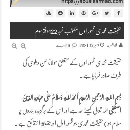
حقیقت محمدی ظہور اول مکتوب نمبر 122دفتر سوم
نومبر 13, 2021
ابو السرمد
0 تبصرے
حقیقت محمدی ظہور اول کے متعلق مولانا حسن دہلوی کی
طرف صادر فرمایا ہے۔
بِسْمِ اللَّهِ الرَّحْمَنِ الرَّحِيمِ
اَلْحَمْدُ
لِلّٰهِ
وَسَلَامٌ عَلٰی عِبَادِہِ الَّذِیْنَ
اصْطَفٰی
اللہ تعالی کیلئے حمد ہے اور اس کے برگزیدہ بندوں پر
سلام ہو) حقیقت محمدی جو ظہور اول اورحقيقۃ الحقائق ہے۔