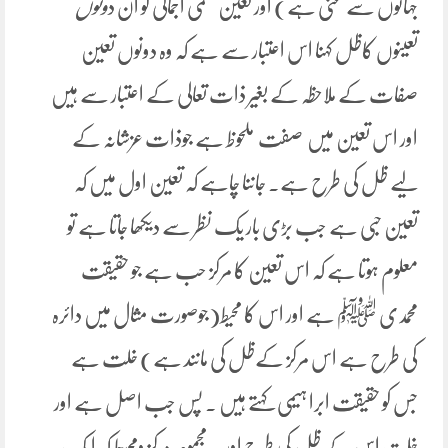
جہانوں سے غنی ہے) اور تعین علمی اجمالی کو ان د
ونوں
تعینوں کاظل کہنا اس اعتبار سے ہے کہ وہ دونوں تعین
صفات کے ملاحظہ کے بغیر ذات تعالی کے اعتبار سے ہیں
اور اس تعین میں صفت ملحوظ ہے جوذات عزشانہ کے
لیے ظل کی طرح ہے۔ جاننا چاہے کہ تعین اول میں کہ
تعین حبی ہے جب بڑی بار یک نظر سے دیکھا جاتا ہے تو
معلوم ہوتا ہے کہ اس تعین کا مرکز حب ہے جو حقیقت
محمدی ﷺ ہے اور اس کا محیط(جوصورت مثال میں دائرہ
کی طرح ہے اس مرکز کےظل کی مانند ہے) خلت ہے
جس کو حقیقت ابرا ہیمی کہتے ہیں ۔ پس جب اصل ہے اور
خلت اس کے ظل کی طرح اور یہ مجموعہ مرکز ومحيط کہ ایک