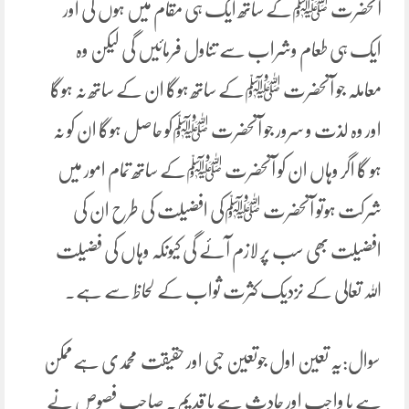
آنحضرت ﷺکے ساتھ ایک ہی مقام میں ہوں گی اور
ایک ہی طعام وشراب سے تناول فرمائیں گی لیکن وہ
معاملہ جو آنحضرت ﷺکے ساتھ ہوگا ان کے ساتھ نہ ہوگا
اور وہ لذت و سرور جو آنحضرت ﷺکو حاصل ہوگا ان کو نہ
ہو گا اگر وہاں ان کو آنحضرت ﷺکے ساتھ تمام امور میں
شرکت ہوتو آنحضرت ﷺکی افضیلت کی طرح ان کی
افضیلت بھی سب پر لازم آئے گی کیونکہ وہاں کی فضیلت
اللہ تعالی کے نزدیک کثرت ثواب کے لحاظ سے ہے۔
سوال:یہ تعین اول جوتعین حبی اور حقیقت محمدی ہےممکن
ہے یا واجب اور حادث ہے یا قدیم۔ صاحب فصوص نے