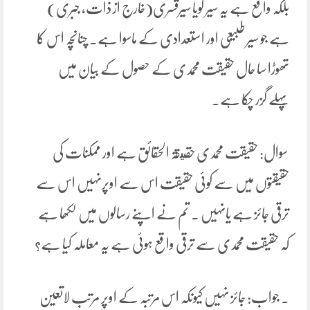
بلکہ واقع ہے یہ سیر گویا سیرقسری(خارج از ذات، جبری)
ہے جو سیر طبیعی اور استعدادی کے ماسوا ہے۔ چنانچہ اس کا
تھوڑا سا حال حقیقت محمدی کے حصول کے بیان میں
پہلے گزر چکا ہے۔
سوال: حقیقت محمدی حقيقۃ الحقائق ہے اور ممکنات کی
حقیقتوں میں سے کوئی حقیقت اس سے اوپرنہیں اس سے
ترقی جائز ہے یانہیں ۔ تم نے اپنے رسالوں میں لکھا ہے
کہ حقیقت محمدی سے ترقی واقع ہوئی ہے یہ معاملہ کیا ہے؟
. جواب: جائز نہیں کیونکہ اس مرتبہ کے اوپر مرتب لاتعین