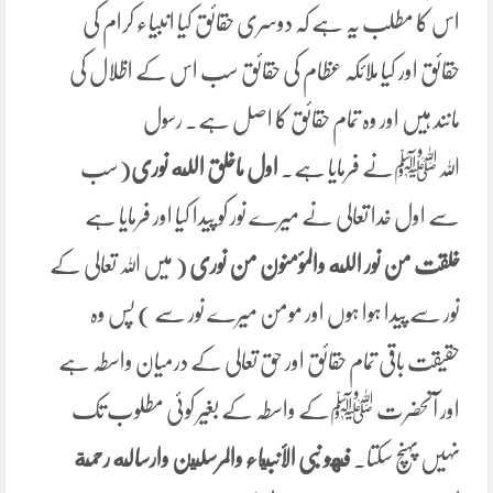
اس کا مطلب یہ ہے کہ دوسری حقائق کیا انبیاء کرام کی
حقائق اور کیا ملائکہ عظام کی حقائق سب اس کے اظلال کی
مانند ہیں اور وہ تمام حقائق کا اصل ہے۔ رسول
اللہﷺنے فرمایا ہے۔
اول
ماخلق
الله
نوری
(سب
سے اول خدا تعالی نے میرے نور کو پیدا کیا اور فرمایا ہے
خلقت
من نور
الله
والمؤمنون
من
نوری
( میں اللہ تعالی کے
نور سے پیدا ہوا ہوں اور مومن میرے نور سے ) پس وہ
حقیقت باقی تمام حقائق اور حق تعالی کے درمیان واسطہ ہے
اور آنحضرت ﷺکے واسطہ کے بغیر کوئی مطلوب تک
نہیں پہنچ سکتا۔
فهو
نبی
الأنبياء
والمرسلين
وارساله
رحمة