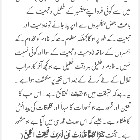
میں سے کوئی فرد اپنے پیغمبر کے طفیل و تبعیت کے
باعث بعض پیغمبروں سے اوپر چلا جائے تو خادمیت اور
تبعیت کے طور پر ہوگا کیونکہ معلوم ہے کہ خادم کو مخدوم کے
ہمسروں کے ساتھ خادمیت و تبعیت کے سوا اور کوئی نسبت
نہیں۔ خادم وطفیلی ہر وقت طفیلی ہے جو کچھ آخر کار مراتب
ظلال کے طے کرنے کے بعد اس فقیر پر منکشف ہوا ہے ۔
یہ ہے کہ حقیقت میں جوحقيقة الحقائق ہے۔ اس حب کا
تعین اور ظہور ہے جو ظہورات کا مبدأ اور مخلوقات کی پیدائش
کا منشاء ہے۔ جیسے کہ اس حدیث قدسی میں آیا ہے جو مشہور
ہے۔ كُنْتُ
‌كَنْزًا ‌مَخْفِيًّا فَأَرَدْتُ أَنْ أُعْرَفَ فَخَلَقْتُ الْخَلْقَ
(