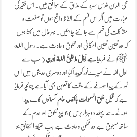
محی الدین قدس سرہ کے مذاق کے موافق ہیں۔ اس فقیر کی
عبارت میں اگر اس قسم کے الفاظ واقع ہوں تو صنعت و
مشاکلت کی قسم سے جاننے چاہئیں۔ بہر حال میں کہتا ہوں
کہ وہ تعین تعین امکانی اور مخلوق و حادث ہے۔ رسول الله
ﷺ نے فرمایا
ہے أَوَّلَ مَا ‌خَلَقَ ‌اللَّهُ ‌نُورِي
(سب سے
اول اللہ نے میرےنور کو پیدا کیا اور دوسری حدیثوں میں اس
نور کے پیدا ہونے کے وقت کا تعین بھی آیا ہے چنانچہ فرمایا
ہے کہ
قبل خلق السموات بألفي عام
آسمانوں
ک
ے پیدا
ہونے سے پہلے دو ہزار برس) جو چیز مخلوق اور عدم کے
ساتھ مسبوق ہے وہ ممکن و حادث ہے جب حقیقۃ الحقائق جو