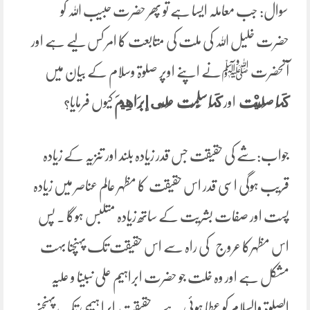
سوال: جب معاملہ ایسا ہے تو پھر حضرت حبیب اللہ کو
حضرت خلیل اللہ کی ملت کی متابعت کا امر کس لیے ہے اور
آنحضرت ﷺنے اپنے اوپر صلوۃ وسلام کے بیان میں
كَمَا ‌صَلَّيْت ‌
اور
كَمَا سَلَّمْت عَلَى إبْرَاهِيمَ
کیوں فرمایا؟
جواب:شے کی حقیقت جس قدر زیادہ بلند اور تنزیہ کے زیادہ
قریب ہوگی اسی قدر اس حقیقت کا مظہر عالم عناصر میں زیادہ
پست اور صفات بشریت کے ساتھ زیادہ متلبس ہوگا ۔ پس
اس مظہرکا عروج کی راہ سے اس حقیقت تک پہنچنا بہت
مشکل ہے اور وہ خلت جو حضرت ابراہیم علی نبینا و علیہ
الصلوۃ والسلام کو عطا ہوئی ہے۔ حقیقت ابرا ہیمی تک پہنچنے