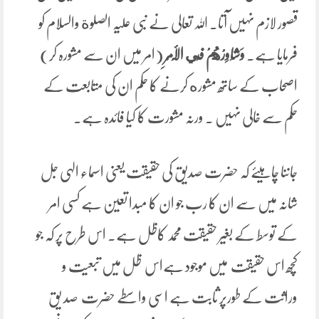
قصور لازم نہیں آتا۔ اللہ تعالی نے نبی علیہ الصلوة والسلام کو
فرمایا ہے۔
‌وَشَاوِرْهُمْ فِي الْأَمْرِ
(امر میں ان سے مشورہ کر)
اصحاب کے ساتھ مشوره کرنے کا حکم ان کی متابعت کے
حکم سے خالی نہیں ۔ ورنہ مشورت کا کیا فائدہ ہے۔
جاننا چاہیئے کہ حضرت صدیق کی حقیقت یعنی اسماء الہی جل
شانہ میں سے ان کا رب جو ان کا مبدا تعین ہے کسی امر
کے توسط کے بغیر حقیقت محمد کاظل ہے۔ اس طرح پر کہ جو
کچھ اس حقیقت میں موجود ہےاس ظل میں تبعیت و
وراثت کے طورپر ثابت ہے اسی واسطے حضرت صد یق