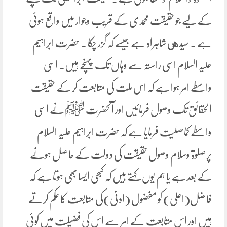
کے لیے جو حقیقت محمدی کے قریب وجوار میں واقع ہوئی
ہے ۔ سیدهی شاہراہ ہے جیسے کہ گزر چکا ۔ حضرت ابراہیم
علیہ السلام اسی راستہ سے وہاں تک پہنچے ہیں۔ اسی
واسطے امر ہوا ہے کہ اس ملت کی متابعت کر کے حقیقت
الحقائق تک وصول فرمائیں اور آنحضرت ﷺنے اسی
واسطے کماصلیت فرمایا ہے کہ حضرت ابراہیم علیہ السلام
پرصلوۃ وسلام وصول حقیقت کی دولت کے حاصل ہونے
کے بعد ہے یا ہم یوں کہتے ہیں کہ کبھی ایسا بھی ہوتا ہے کہ
فاضل(اعلی) کو مفضول (ادنی)کی متابعت کا حکم کرتے
ہیں اور اس متابعت کے امر سے اس کی فضیلت میں کوئی