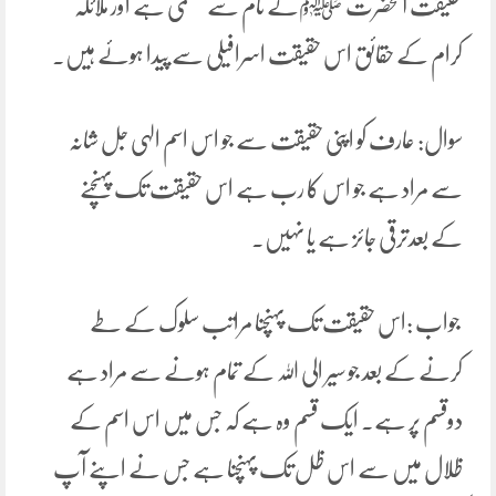
حقیقت آنحضرت ﷺکے نام سے مسمی ہے اور ملائکہ
کرام کے حقائق اس حقیقت اسرافیلی سے پیدا ہوئے ہیں۔
سوال: عارف کو اپنی حقیقت سے جو اس اسم الہی جل شانہ
سے مراد ہے جو اس کا رب ہے اس حقیقت تک پہنچنے
کے بعدترقی جائز ہے یا نہیں۔
جواب :اس حقیقت تک پہنچنا مراتب سلوک کے طے
کرنے کے بعد جو سیر الی اللہ کے تمام ہونے سے مراد ہے
دوقسم پر ہے۔ ایک قسم وہ ہے کہ جس میں اس اسم کے
ظلال میں سے اس ظل تک پہنچنا ہے جس نے اپنے آپ