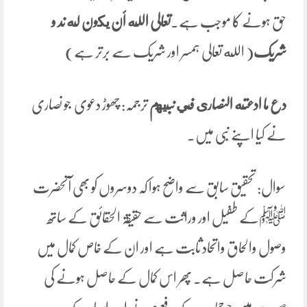
حق ہونے کا موجب ہے۔
تعالی
الله أن يكون له ند و
شریک
( الله تعالی ہمسر اور شریک سے برتر ہے)
دع ما ‌ادعته النصارى في نبيهم
ترجمہ: چھوڑ دعوی جو نصاری
نے کیا اپنے نبی میں۔
سوال: تحقیق سابق سے واضح ہوا کہ دوسروں کو بھی آنحضرت
ﷺکے طفیل اور وراثت سے حقیقۃ الحقائق کے ساتھ
وصول والحاق واتحاد ثابت ہے اور ان کے خاص کمال میں
شرکت حاصل ہے۔ پھر اس کمال کے حاصل ہونے کی