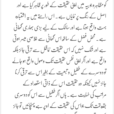
کو مظاہرو جو بیہ میں اپنی حقیقت کے طور پر ظاہر کیا ہے اور
اصل کے رنگ پر نمایاں ہے۔ اس راستے میں یہ اشتباه
بہت واقع ہوتا ہے اور سالک کے لیے بڑی بھاری گھاٹی
ہے۔ محض فضل کے ساتھ اس گھاٹی سے خلاصی میسر ہوتی
ہے اور شک نہیں کہ اس حقیقت نماظل سے ترقی جائز بلکہ
واقع ہے اور اگر اپنی نفس حقیقت تک وصول واقع ہو جائے
تو دوسرے کے طفیل و تبعیت کے بغیر اس سے ترقی کرنا
جائز نہیں کیونکہ وہ حقیقت اس کے ذاتی استعداد کے
مراتب کی نہایت ہے۔ ہاں اگرطفیل سے اس کو دوسری
جقيقت تک جواس کی حقیقت کے اوپر ہے پہنچائیں تو جائز