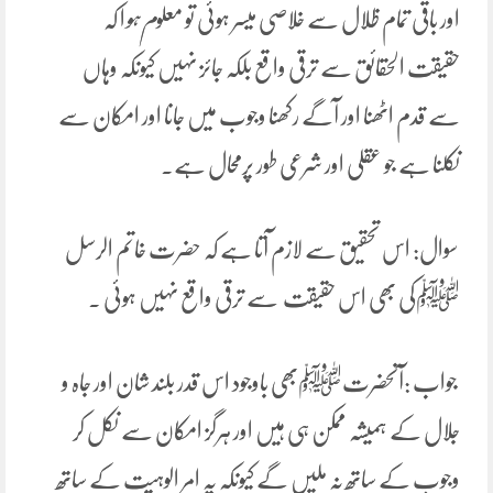
اور باقی تمام ظلال سے خلاصی میسر ہوئی تو معلو
م ہو
ا کہ
حقیقت الحقائق سے ترقی واقع بلکہ جائز نہیں کیونکہ وہاں
سے قدم اٹھنا اور آگے رکھنا وجوب میں جانا اور امکان سے
نکلنا ہے جو عقلی اور شرعی طور پرمحال ہے۔
سوال: اس تحقیق سے لازم آتا ہے کہ حضرت خاتم الرسل
ﷺکی بھی اس حقیقت سے ترقی واقع نہیں ہوئی ۔
جواب :آنحضرتﷺبھی باوجود اس قدر بلند شان اور جاہ و
جلال کے ہمیشہ ممکن ہی ہیں اور ہرگز امکان سے نکل کر
وجوب کے ساتھ نہ ملیں گے کیونکہ یہ امر الوہیت کے ساتھ