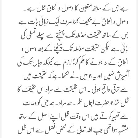
ہے جس کے ساتھ متعین کا وصول و الحاق محال ہے۔
وصول و الحاق بے تکیف کہنا صرف ایک زبانی بات ہے
جس کے ساتھ حقیقت معاملہ تک پہنچنے سے پہلے تسلی کی
جاتی ہے لیکن حقیقت معاملہ تک پہنچنے کے بعد وصول و
الحاق کے نہ ہونے کا حکم کرنا لازم ہے کیونکہ وہاں تک کی
آمیزش نہیں اور یہ جو میں نے لکھا ہے کہ حقیقت میں
سے ترقی واقع ہوئی ۔ اس حقیقت سے مراد اس حقیقت کا
ظل تھا جو حضرت اجماں علم سے مراد ہے جس کو وحدت
سے تعبیر کرتے ہیں اس وقت ظل اپنے اصل کے ساتھ
مشتبہ ہوا تھی جب اللہ تعالی کے محض فضل سے اس ظل