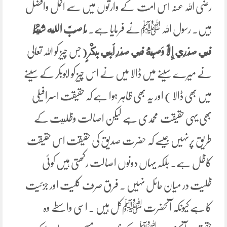
رضی اللہ عنہ اس امت کے وارثوں میں سے اکمل وافضل
ہیں۔ رسول اللہ ﷺنے فرمایا ہے۔
مَا ‌صَبَّ ‌اللَّه شَيْئًا
فِي صَدْرِي إِلَّا وَصَبَّهُ فِي صَدْرِ أَبِي بَكْرٍ
(جس چیز کو اللہ تعالی
نے میرے سینے میں ڈالا میں نے اس چیز کو ابوبکر کے سینے
میں بھی ڈالا ) اور یہ بھی ظاہر ہوا ہے کہ حقیقت اسرافیلی
بھی یہی حقیقت محمدی ہے لیکن اصالت وظليت کے
طریق پرنہیں جیسے کہ حضرت صدیق کی حقیقت اس حقیقت
کاظل ہے۔ بلکہ یہاں دونوں اصالت رکھتی ہیں کوئی
ظلیت در میان حائل نہیں ۔ فرق صرف کلیت اور جزئیت
کا ہے کیونکہ آنحضرت ﷺکل ہیں ۔ اسی واسطے وہ