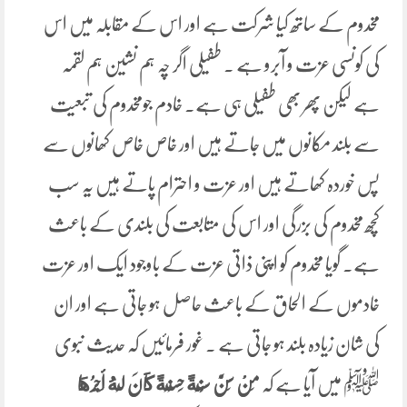
مخدوم کے ساتھ کیا شرکت ہے اور اس کے مقابلہ میں اس
کی کونسی عزت و آبرو ہے ۔ طفیلی اگر چہ ہم نشین ہم لقمہ
ہے لیکن پھر بھی طفیلی ہی ہے۔ خادم جومخدوم کی تبعیت
سے بلند مکانوں میں جاتے ہیں اور خاص خاص کھانوں سے
پس خوردہ کھاتے ہیں اور عزت و احترام پاتے ہیں یہ سب
کچھ مخدوم کی بزرگی اور اس کی متابعت کی بلندی کے باعث
ہے۔ گویا مخدوم کو اپنی ذاتی عزت کے باوجود ایک اور عزت
خادموں کے الحاق کے باعث حاصل ہو جاتی ہے اور ان
کی شان زیادہ بلند ہو جاتی ہے ۔ غور فرمائیں کہ حدیث نبوی
ﷺ میں آیا ہے کہ
مَنْ ‌سَنَّ ‌سُنَّةً حَسَنَةً كَانَ لَهُ أَجْرُهَا