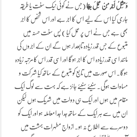
وَمِثْلُ أَجْرِ مَنْ عَمِلَ بِهَا
(جس نے کوئی نیک سنت یا طریقہ
جاری کیا اس کے لیے اس کا اجر ہے اور اس شخص کا اجر
بھی ہے جس نے اس پر عمل کیا ) پس سنت حسنہ میں
متبوع کے جس قدر زیادہ تابعدار ہوں گے ان کے اجروں کی
مانند اسی قدر زیادہ اس کا اجر ہوگا اور اسی قدر اس کا مرتبہ زیادہ
ہوگا۔ اس صورت میں تابع کو متبوع کے ساتھ کیا شر کت و
مساوات ہوگی۔ سنیئے سنیئے جائز ہے کہ بہت سے لوگ ایک
مقام میں ہوں اور ایک ہی دولت میں شریک ہوں لیکن
ان میں سے ہر ایک کے ساتھ جدا جدا معاملہ ہو اور ایک کو
دوسرے سے اطلاع نہ ہو۔ ازواج مطہرات بہشت میں