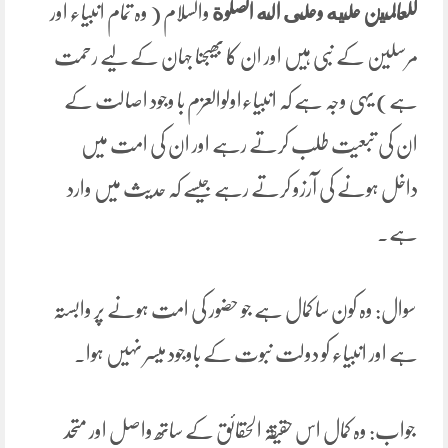
للعالمين
عليه
وعلى
اله
الصلوة
والسلام ( وہ تمام انبیاء اور
مرسلین کے نبی ہیں اور ان کا بھیجنا جہان کے لیے رحمت
ہے) یہی وجہ ہے کہ انبیاءاولوالعزم با وجود اصالت کے
ان کی تبعیت طلب کرتے رہے اور ان کی امت میں
داخل ہونے کی آرزو کرتے رہے جیسے کہ حدیث میں وارد
ہے۔
سوال: وہ کون سا کمال ہے جو حضور کی امت ہونے پر وابستہ
ہے اور انبیاء کو دولت نبوت کے باوجود میسر نہیں ہوا۔
جواب: وہ کمال اس حقیقۃ الحقائق کے ساتھ واصل اور متحد