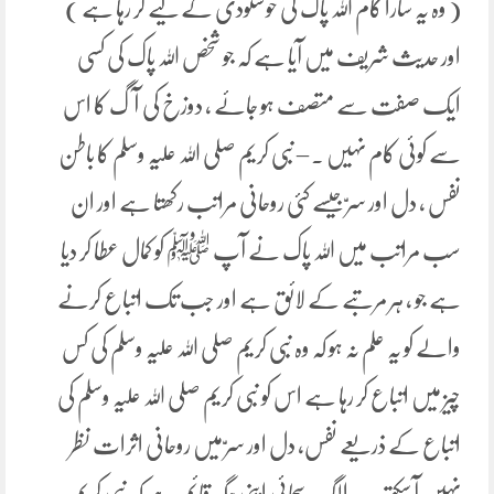
( وہ یہ سارا کام اللہ پاک کی خوشنودی کے لیے کر رہا ہے )
اور حدیث شریف میں آیا ہے کہ جو شخص اللہ پاک کی کسی
ایک صفت سے متصف ہو جائے ، دوزخ کی آگ کا اس
سے کوئی کام نہیں ۔ – نبی کریم صلی اللہ علیہ وسلم کا باطن
نفس ، دل اور سرّ جیسے کئی روحانی مراتب رکھتا ہے اور ان
سب مراتب میں اللہ پاک نے آپ ﷺ کو کمال عطا کر دیا
ہے جو ، ہر مرتبے کے لائق ہے اور جب تک اتباع کرنے
والے کو یہ علم نہ ہو کہ وہ نبی کریم صلی اللہ علیہ وسلم کی کس
چیز میں اتباع کر رہا ہے اس کو نبی کریم صلی اللہ علیہ وسلم کی
اتباع کے ذریعے نفس، دل اور سرّ میں روحانی اثرات نظر
نہیں آسکتے ۔ یہ الگ سچائی اپنی جگہ قائم ہے کہ نبی کریم