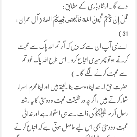
دے گا ۔ ارشادِ باری کے مطابق :
قُلْ إِنْ كُنتُمْ تُحِبُّونَ اللَّهَ فَاتَّبِعُونِي يُحْبِبْكُمُ اللَّهُ ( آل عمران :
31)
اےنبی آپ ان سےکہہ دیں کہ اگر تم اللہ پاک سے محبت
کرتے ہو تو پھر میری اتباع کرو ۔ اس طرح اللہ پاک خود تم
سے محبت کرنے لگے گا ۔ )
حضرت حق اسے اپنا دوست بنا لیتے ہیں اور اپنا محرم اسرار
شمار کرتے ہیں ، اگر چہ در حقیقت محبت و دوستی کا یہ رشتہ
رسول اکرم ﷺ کی ذات سے ہی استوار ہے اور خدائی
محبت و دوستی بھی اس لیے حاصل ہوتی ہے کہ اتباع کرنے