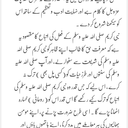
عز وجل کا کلام ہے اور نہایت ادب و تعظیم کے ساتھ اس
کو سیکھنا شروع کر دے ۔
نبی کریم صلی اللہ علیہ وسلم کے فعل کی اتباع کا مقصود یہ
ہے کہ معرفت حق کا طالب اپنے ظاہر کو نبی کریم صلی اللہ
علیہ وسلم کی شریعت سے سنوار لے، اور آپ صلی اللہ علیہ
وسلم کی سنتوں اور طرز حیات کو ( کسی پل بھی ) ترک نہ
کرے ، اس لیے کہ جس قدر وہ نبی کریم صلی اللہ علیہ وسلم کی
اتباع کو ترک کیے رکھے گا اس قدر اس کو ( روحانی ) خسارہ
اٹھانا پڑے گا ۔ اسی طرح ضرورت پڑنے پر، اپنے مومن
بھائیوں کی ہر معاملے میں مدد کرنا ، اپنے ہاتھوں پاؤں اور