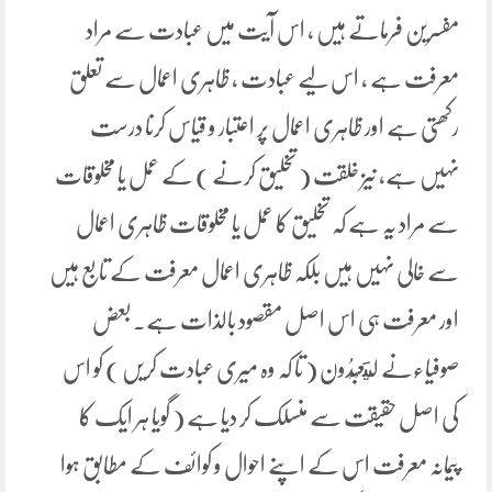
مفسرین فرماتے ہیں ، اس آیت میں عبادت سے مراد
معرفت ہے ، اس لیے عبادت ، ظاہری اعمال سے تعلق
رکھتی ہے اور ظاہری اعمال پر اعتبار و قیاس کرنا درست
نہیں ہے، نیز خلقت ( تخلیق کرنے ) کے عمل یا مخلوقات
سے مراد یہ ہے کہ تخلیق کا عمل یا مخلوقات ظاہری اعمال
سے خالی نہیں ہیں بلکہ ظاہری اعمال معرفت کے تابع ہیں
اور معرفت ہی اس اصل مقصود بالذات ہے۔ بعض
صوفیاءنے لِيَعْبُدُون ( تا کہ وہ میری عبادت کریں ) کو اس
کی اصل حقیقت سے منسلک کر دیا ہے ( گویا ہر ایک کا
پیمانہ معرفت اس کے اپنے احوال و کوائف کے مطابق ہوا