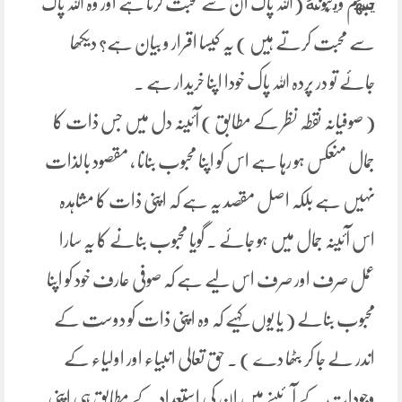
يُحِبُّهُمْ وَيُحِبُّونَهُ (اللہ پاک ان سے محبت کرتا ہے اور وہ اللہ پاک
سے محبت کرتے ہیں ) یہ کیسا اقرار و بیان ہے؟ دیکھا
جائے تو در پردہ اللہ پاک خودا اپنا خریدار ہے ۔
( صوفیانہ نقطہ نظر کے مطابق ) آئینہ دل میں جس ذات کا
جمال منعکس ہو رہا ہے اس کو اپنا محبوب بنانا ، مقصود بالذات
نہیں ہے بلکہ اصل مقصد یہ ہے کہ اپنی ذات کا مشاہدہ
اس آئینہ جمال میں ہو جائے ۔ گویا محبوب بنانے کا یہ سارا
عمل صرف اور صرف اس لیے ہے کہ صوفی عارف خود کو اپنا
محبوب بنالے ( یا یوں کہیے کہ وہ اپنی ذات کو دوست کے
اندر لے جا کر بٹھا دے ) ۔ حق تعالی انبیاء اور اولیاء کے
وجودات کے آئینے میں ان کی استعداد کے مطابق ہی اپنی