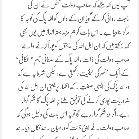
آپ یوں کہہ لیجیے کہ صاحب دولت شخص نے ان کی
حاجت روائی کر کے گویا ان کے دلوں کو اللہ پاک کی توجہ کا
مرکز بنا دیا ہے۔ اس بات کو ہم مزید بہتر انداز میں یوں بھی
کہہ سکتے ہیں کہ ان اہل اللہ کی حاجتوں کو پورا کرنے والے
صاحب دولت کی ذات ، اللہ پاک کے صفاتی نام ” الکافی“
کے ایک مظہر کی حیثیت رکھتی ہے، لیکن شرط یہ ہے کہ
وہ اللہ پاک کی ایسی صفت کے اظہار پر یعنی ان اہل اللہ کی
ضروریات پوری کرنے کی توفیق ملنے پر اللہ پاک کا شکر گزار
رہے، اگر وہ شکر گزار رہے گا تو یہ اس بات کی دلیل ہو گی کہ
صاحب دولت نے اپنی ذات کو درمیان سے نکال دیا ہے