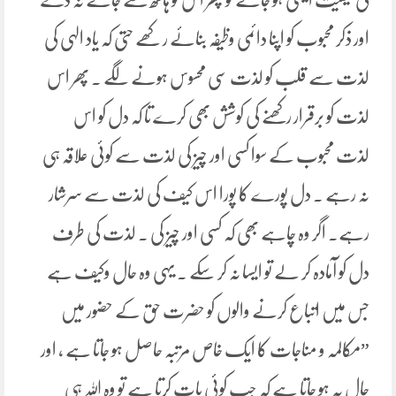
اور ذکر محبوب کو اپنا دائمی وظیفہ بنائے رکھے حتی کہ یاد الہی کی
لذت سے قلب کو لذت سی محسوس ہونے لگے ۔ پھر اس
لذت کو برقرار رکھنے کی کوشش بھی کرے تا کہ دل کو اس
لذت محبوب کے سوا کسی اور چیز کی لذت سے کوئی علاقہ ہی
نہ رہے ۔ دل پورے کا پورا اس کیف کی لذت سے سرشار
رہے۔ اگر وہ چاہے بھی کہ کسی اور چیز کی ۔ لذت کی طرف
دل کو آمادہ کر لے تو ایسا نہ کر سکے ۔ یہی وہ حال وکیف ہے
جس میں اتباع کرنے والوں کو حضرت حق کے حضور میں
”مکالمہ و مناجات کا ایک خاص مرتبہ حاصل ہو جاتا ہے ، اور
حال یہ ہو جاتا ہے کہ جب کوئی بات کرتا ہے تو وہ اللہ ہی