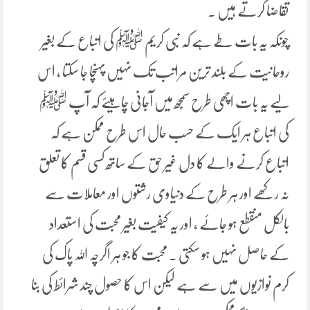
تقاضا کرتے ہیں ۔
چونکہ یہ بات طے ہے کہ نبی کریم ﷺ کی اتباع کے بغیر
روحانیت کے بلند ترین مراتب تک نہیں پہنچا جا سکتا ، اس
لیے یہ بات اچھی طرح سمجھ میں آجانی چاہیئے کہ آپ ﷺ
کی اتباع ہر ایک کے حسب حال اس طرح ممکن ہے کہ
اتباع کرنے والے کا دل غیر حق کے ساتھ کسی قسم کا تعلق
نہ رکھے اور ہر طرح کے دنیاوی رشتوں اور معاملات سے
بالکل منقطع ہو جائے ، اور یہ کیفیت بغیر محبت کی استعداد
کے حاصل نہیں ہو سکتی ۔ محبت کا جو ہر اگرچہ اللہ پاک کی
کرم نوازیوں میں سے ہے لیکن اس کا حصول چند شرائط کی بنا