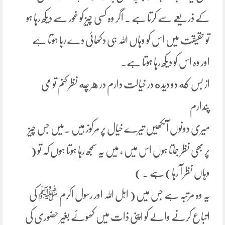
کے ذریعے سے کرتا ہے ۔ اگر وہ کسی چیز کو غور سے دیکھ رہا ہو
تو حقیقت میں اس کو وہاں اللہ ہی دکھائی دے رہا ہوتا ہے
اور وہ اس کو دیکھ رہا ہوتا ہے۔
از بس که دو دیده در خیالت دارم در هر چه نظر کنم تو می
پندارم
میری دونوں آنکھیں تیرے خیال پر مرکوز ہیں ۔میں جس چیز
پر بھی نظر جماتا ہوں اس میں ، میں یہ سمجھ رہا ہوتا ہوں کہ تو (
وہاں نظر آ رہا) ہے ۔ )
یہ وہ مرتبہ ہے جس میں ( اہل اللہ اور رسول اکرم ﷺ کی
اتباع کرنے والے کو اپنی ذات میں کھوئے بغیر حضوری کی