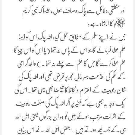
اور منطقی دلائل سے پاک وصاف ہوں ، جیسا کہ نبی کریم
ﷺ کا ارشاد ہے :
جس نے اپنے علم کے مطابق عمل کیا ، اللہ پاک اس کو ایسا
علم عطا فرمائے گا جو اس کے پاس نہ تھا ( یا اس کو اس چیز کا
علم عطا کرے گا جس کا علم اسے پہلے نہ تھا ۔ ) والد گرامی
کے حکم کی اطاعت بہر حال مجھ پر فرض تھی اور اللہ پاک کی
شان ربوبیت کے احترام و لحاظ کا تقاضا بھی یہی تھا۔ اس کی
ایک وجہ یہ بھی ہے کہ فقیر پر اگر اللہ پاک کی صفت ربوبیت
کے اثرات مرتب ہوئے ہیں تو وہ ان بزرگوں یعنی اہل اللہ
ہی کے ذریعے ہوتے ہیں ۔ بعض اہل اللہ نے اس بیان