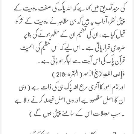
کی مزید تصدیق میں کہا ہے کہ اللہ پاک کی صفت ربوبیت کے
پیش نظر ، آداب یہ ہیں کہ جن مظاہر نے ربوبیت کے اثر کو
قبول کیا ہے ، ان کی تعظیم ان کے مظہر ہونے کی بنا پر
ضروری قرار پاتی ہے ۔ اس لیے کہ اس تعظیم کی اہمیت
قرآن پاک کی اس آیت سے اجاگر ہو جاتی ہے۔
وَ إِلَى اللهِ تُرْجَعُ الأمور ( البقره :210 )
اور تمام امور کا آخری مرجع اللہ پاک ہی کی ذات ہے ( وہی
ان کا اصل مقصود ہے اور وہی اصل فیصلہ کرنے والا ہے
۔ سب معاملات اس کے سامنے پیش ہوں گے )