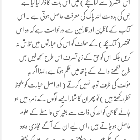
اس مختصر ( سے کتابچے ) میں اس بات کا ذکر کیا گیا ہے
جس کی بدولت اللہ پاک کی معرفت حاصل ہوتی ہے ۔ اس
کتاب کے ناظرین اور قارئین سے درخواست ہے کہ وہ اس
مختصر ( کتابچے ) کے مؤلف کو اس کی عبارتوں میں تلاش نہ
کریں بلکہ اس کو حق کے زیر تصرف اس طرح سمجھ لیں جس
طرح لکھنے والے کے ہاتھ میں قلم ہوتا ہے، لہذا اگر یہ
مؤلف کی طرف توجہ نہیں کرتے ( اور اصل عبارت کو ملحوظ
نظر رکھتے ہیں ) تو پھر ان کا شمار ایسے لوگوں کے زمرہ میں ہو
جائے گا جن کو اللہ کی ذات سے بغیر کسی واسطے کے علوم
حاصل ہو جاتے ہیں ، اس لیے ان کے آگے مجازی وجود
عدم کے حکم میں ہے ( یعنی معدوم ہے ) ۔ جیسا کہ بعض