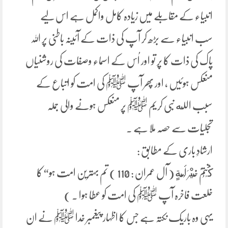
انبیاء کے مقابلے میں زیادہ کامل واکمل ہے اس لیے
سب انبیاء سے بڑھ کر آپ کی ذات کے آئینہ باطنی پر اللہ
پاک کی ذات کا پر تو اور اُس کے اسماء وصفات کی روشنیاں
منعکس ہوئیں ، اور پھر آپ ﷺ کی امت کو اتباع کے
سبب الله نبی کریم ﷺ پر منعکس ہونے والی جملہ
تجلیات سے حصہ ملا ہے ۔
ارشادِ باری کے مطابق :
كُنْتُمْ خَيْرَ أُمَّةٍ ( آل عمران : 110 ) تم بہترین امت ہو“ کا
خلعت فاخرہ آپ ﷺ کی امت کو عطا ہوا ۔ )
یہی وہ باریک نکتہ ہے جس کا اظہار پیغمبر خدا ﷺ نے ان