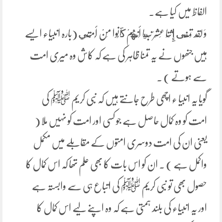
الفاظ میں کیا ہے۔
وَ لَقَد تَمَنَّى إِثْنَا عَشَرَ نَبِيا أَنَّهُمْ كَانُوا مِنْ أُمَّتِي (بارہ انبیاء ایسے
ہیں جنھوں نے یہ تمنا ظاہر کی ہے کہ کاش وہ میری امت
سے ہوتے ) ۔
گویا یہ انبیا ء اچھی طرح جانتے ہیں کہ نبی کریم ﷺ کی
امت کو وہ کمال حاصل ہے جو کسی اور امت کو نہیں ملا (
یعنی ان کی امت دوسری امتوں کے مقابلے میں مکمل
واکمل ہے ) ۔ ان کو اس بات کا بھی علم تھا کہ اس کمال کا
حصول بھی تو نبی کریم ﷺ کی اتباع ہی سے وابستہ ہے
اور یہ انبیاء کی بلند ہمتی ہے کہ وہ اپنے لیے اس کمال کا