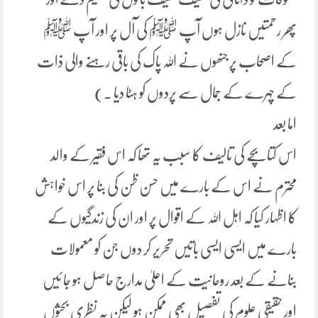
پھر رحمتیں نازل ہوں آپ ﷺ کی آل پر اور آپ ﷺ
کے اصحاب پر جنھوں نے اللہ پاک کی باقی رہنے والی ذات
کے چہرے کے جمال سے پردوں کو ہٹا دیا ۔)
اما بعد
اس کتابچے کی تالیف کا سبب یہ تھا کہ اس فقیر کے والد
محترم نے اس کے بارے میں حسن ظن کی بنا پر اس خواہش
کا اظہار کیا کہ اہل اللہ کے اقوال پر اور ان کی زندگیوں کے
بارے میں ایسی ایسی باتیں تحریر کر دوں جن کو معمولات
بنانے کے بعد روحانیت کے اعلیٰ مدارج حاصل ہو جا ئیں
اور حقیقی علوم کی تفصیل بھی ممکن ہو لیکن یہ نظری بحثوں