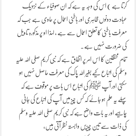
کرتا ہے ) اس کی وجہ یہ ہے کہ ان صوفیاء کے نزدیک
عبادت دونوں ظاہری اور باطنی اعمال پر حاوی ہے جب کہ
معرفت باطنی کا تعلق اعمال سے ہے ، لہذا او پر مذکورہ تاویل
کی ضرورت نہیں ہے۔
تمام محققین کا اس امر پر اتفاق ہے کہ نبی کریم صلی اللہ علیہ
وسلم کی اتباع کیے بغیر اللہ پاک کی معرفت حاصل نہیں ہو
سکتی اور آپ ﷺ کی اتباع اس بات پر موقوف ہے کہ
پہلے یہ علم ہو جائے کہ کس چیز میں آپ کی اتباع کی جانی
چاہیے اور یہ بات واضح ہے کہ نبی کریم صلی اللہ علیہ وسلم
کی ذات سے تین چیزیں وابستہ نظر آتی ہیں،