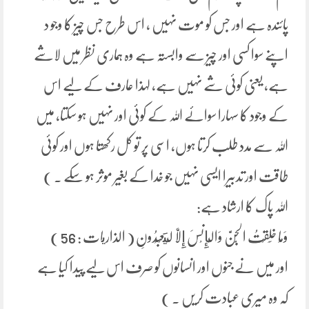
پائندہ ہے اور جس کو موت نہیں ، اس طرح جس چیز کا وجو د
اپنے سوا کسی اور چیز سے وابستہ ہے وہ ہماری نظر میں لاشے
ہے، یعنی کوئی شے نہیں ہے، لہذا عارف کے لیے اس
کے وجود کا سہارا سوائے اللہ کے کوئی اور نہیں ہو سکتا، میں
اللہ سے مدد طلب کرتا ہوں، اسی پر تو کل رکھتا ہوں اور کوئی
طاقت اور تدبیرا ایسی نہیں جو خدا کے بغیر موثر ہو سکے ۔ )
اللہ پاک کا ارشاد ہے:
وَمَا خَلَقْتُ الْجِنَّ وَالْإِنْسَ إِلَّا لِيَعْبُدُونِ ( الذاريات : 56 )
اور میں نے جنوں اور انسانوں کو صرف اس لیے پیدا کیا ہے
کہ وہ میری عبادت کریں ۔ )