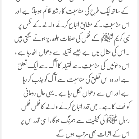
کے ساتھ ایک طرح کی مناسبت کا رشتہ قائم ہو جاتا ہے اور
اس مناسبت کے مطابق اتباع کرنے والے کے نفس پر
نبی کریم ﷺ کے نفس کی صفات جلوہ ریز ہونے لگتی ہیں
۔ اس کی مثال یوں ہے جیسے فتیلہ سے دھواں اٹھ رہا ہے ،
اس دھوئیں کی مناسبت سے فتیلہ کا آگ سے ایک تعلق
ہے اور وہ اس تعلق کی مناسبت سے آگ کو جذب کر رہا
ہے اور اس سے دھواں نکل رہا ہے۔ یہی حال روحانی
کوائف کا ہے۔ جس قدر اتباع کرنے والے کا نفس نفس
رسول ﷺ کی کیفیت سے ہمرنگ ہوگا ، اسی قدر اس پر
اس کے اثرات بھی مرتب ہوں گے