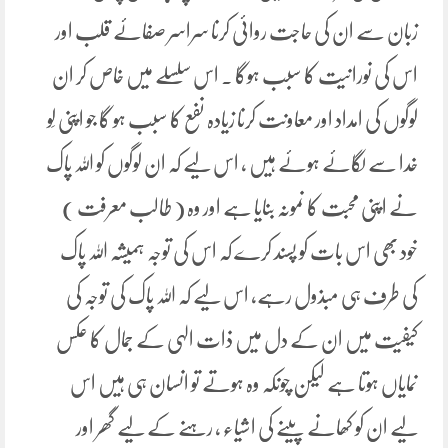
زبان سے ان کی حاجت روائی کرنا سراسر صفائے قلب اور
اس کی نورانیت کا سبب ہوگا ۔ اس سلسلے میں خاص کر ان
لوگوں کی امداد اور معاونت کرنا زیادہ نفع کا سبب ہو گا جو اپنی لَو
خدا سے لگائے ہوئے ہیں ، اس لیے کہ ان لوگوں کو اللہ پاک
نے اپنی محبت کا نمونہ بنایا ہے اور وہ ( طالب معرفت )
خود بھی اس بات کو پسند کرے کہ اس کی توجہ ہمیشہ اللہ پاک
کی طرف ہی مبذول رہے، اس لیے کہ اللہ پاک کی توجہ کی
کیفیت میں ان کے دل میں ذات الہی کے جمال کا عکس
نمایاں ہوتا ہے لیکن چونکہ وہ ہوتے تو انسان ہی ہیں اس
لیے ان کو کھانے پینے کی اشیاء ، رہنے کے لیے گھر اور