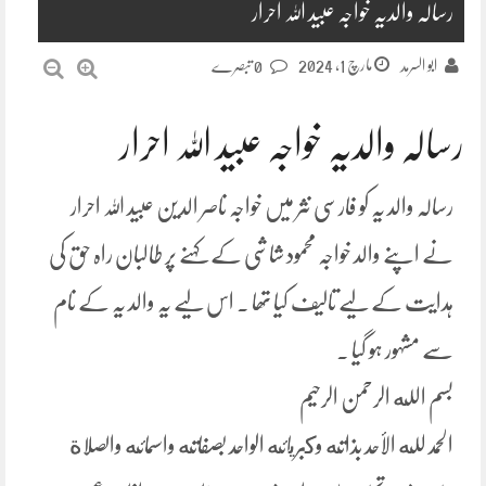
رسالہ والدیہ خواجہ عبید اللہ احرار
مارچ 1, 2024
ابو السرمد
0 تبصرے
رسالہ والدیہ خواجہ عبید اللہ احرار
رسالہ والد یہ کو فارسی نثر میں خواجہ ناصر الدین عبید اللہ احرار
نے اپنے والد خواجہ محمود شاشی کے کہنے پر طالبان راہ حق کی
ہدایت کے لیے تالیف کیا تھا ۔ اس لیے یہ والد یہ کے نام
سے مشہور ہو گیا ۔
بسم الله الرحمن الرحیم
الحمد لله الأحد بذاته وكبريائه الواحد بصفاته واسمائه والصلاة