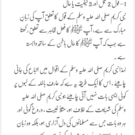
1 – قول 2 عمل اور 3 کیفیت یا حال
نبی کریم صلی اللہ علیہ وسلم کے قول کا تعلق آپ کی زبانِ
مبارک سے ہے، آپ ﷺ کا فعل ظاہر سے تعلق رکھتا
ہے جب کہ آپ ﷺ کا حال باطن کے ساتھ وابستہ
ہے۔
لہذا نبی کریم صلی اللہ علیہ وسلم کے اقوال میں اتباع کی جانی
چاہیئے ، اس کا ایک طریقہ یہ ہے کہ عارف باللہ کے لبوں پر
کوئی ایسی بات نہیں آنی چاہیئے جو نبی کریم صلی اللہ علیہ
وسلم کی شریعت کے خلاف ہو، مثلاً غیبت ، دروغ گوئی اور
ہر وہ بات جس سے مسلمانوں کی دل آزاری ہو، بلکہ وہ زبان