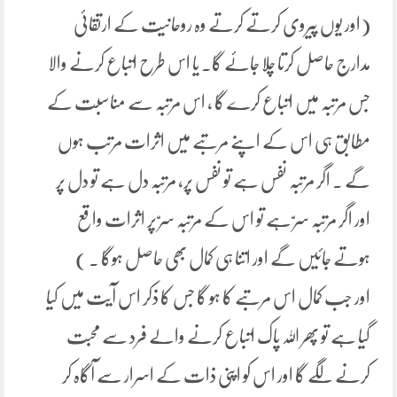
(اور یوں پیروی کرتے کرتے وہ روحانیت کے ارتقائی
مدارج حاصل کرتا چلا جائے گا۔ یا اس طرح اتباع کرنے والا
جس مرتبہ میں اتباع کرے گا ، اس مرتبہ سے مناسبت کے
مطابق ہی اس کے اپنے مرتبے میں اثرات مرتب ہوں
گے ۔ اگر مرتبہ نفس ہے تو نفس پر، مرتبہ دل ہے تو دل پر
اور اگر مرتبہ سرّ ہے تو اس کے مرتبہ سرّ پر اثرات واقع
ہوتے جائیں گے اور اتنا ہی کمال بھی حاصل ہوگا ۔ )
اور جب کمال اس مرتبے کا ہو گا جس کا ذکر اس آیت میں کیا
گیا ہے تو پھر اللہ پاک اتباع کرنے والے فرد سے محبت
کرنے لگے گا اور اس کو اپنی ذات کے اسرار سے آگاہ کر