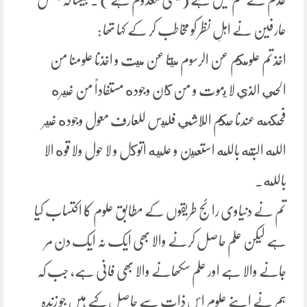
عارفین نے اہلِ نظر کو مخاطب کر کے کہا تھا :
اخذتم علومكم عن الرسوم ميتا عن ميت و اخذنا علومنا من
الحي الذي لا يموت و من كان وجوده مستفاداً من غيره
فحكمه عندنا حكم اللاشي فليس للعارف معول وجوده غير
الله البته بالله استعين و عليه اتوكل و لا حول ولا قوه الا
بالله.
تم نے دنیاوی رائج طریقوں کے مطابق علوم کا اکتساب کیا
ہے لیکن علم حاصل کرنے والا بھی ایک نہ ایک دن مر
جانے والا ہے اور علم سکھانے والا بھی فانی ہے، جب کہ
ہم نے اپنے علوم اس ذات سے حاصل کیے ہیں جو زندہ