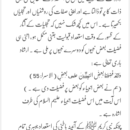
ذات کا پر تو ڈالتا ہے اور اپنی صفات کی روشنیاں اور تجلیاں
بکھیرتا ہے۔ اس میں کچھ شک نہیں کہ تجلیات کے آثار
کے ظہور کے وقت استعداد قبولیت جتنی مکمل ہو ، اتنی ہی
فضیلت بعض نبیوں کو دوسرے نبیوں پر ملی ہے ۔ ارشاد
باری تعالی ہے :
وَلَقَدْ فَضَّلُنَا بَعْضَ النَّبِيِّينَ عَلَى بَعْضٍ ( الاسرا: 55)
(ہم نے بعض انبیاء کو بعض پر فضیلت دی ہے ۔ )
اس آیت میں اس فضیلت انبیاء علیہم السلام کی طرف
اشارہ ہے ۔
چونکہ نبی کریم ﷺ کے آئینہ باطنی کی استعداد جوہری تمام