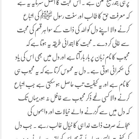
پر ہی بتدریج ممکن ہے ۔ اس محبت کا اصل سرمایہ یہ ہے
کہ معرفت حق کا طالب اور سنت رسول ﷺ کی اتباع
کرنے والا اپنے دل کو اللہ کی ذات کے سوا ہر قسم کی محبت
سے خالی کر دے ۔ محبت کا ابتدائی طریقہ یہ ہوتا ہے کہ
محبوب کا نام زبان پر بار بار آتا ہے اور دل میں بھی اس کی یاد
کی حکمرانی ہوتی ہے۔ دل یہ محسوس کرتا ہے کہ یہ محبوب ہی
کا نام ہے اور یہ کیفیت تب حاصل ہو سکتی ہے جب اتباع
کرنے والا کسی لمحے ذکر محبوب سے غافل نہ ہو، یہاں تک
کہ دل میں سے گزرنے والے خیالات اور واہموں کی
بجائے صرف ذات خدا ہی کا خیال غالب رہے ۔ جب دل
کی کیفیت ایسی ہو جائے تو پھر اس کو ہاتھ سے جانے نہ دے