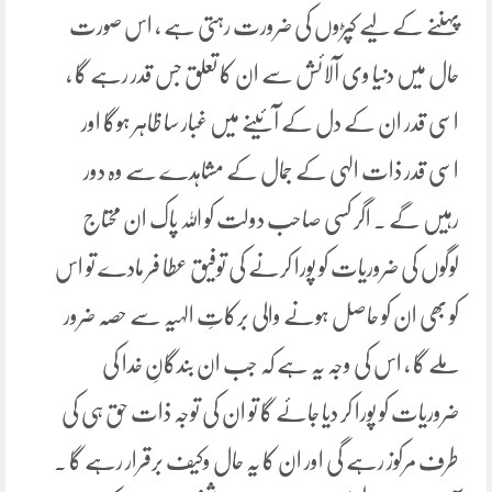
پہننے کے لیے کپڑوں کی ضرورت رہتی ہے ، اس صورت
حال میں دنیا وی آلائش سے ان کا تعلق جس قدر رہے گا ،
اسی قدر ان کے دل کے آئینے میں غبار سا ظاہر ہوگا اور
اسی قدر ذات الہی کے جمال کے مشاہدے سے وہ دور
رہیں گے ۔ اگر کسی صاحب دولت کو اللہ پاک ان محتاج
لوگوں کی ضروریات کو پورا کرنے کی توفیق عطا فر مادے تو اس
کو بھی ان کو حاصل ہونے والی برکاتِ الہیہ سے حصہ ضرور
ملے گا ، اس کی وجہ یہ ہے کہ جب ان بندگانِ خدا کی
ضروریات کو پورا کر دیا جائے گا تو ان کی توجہ ذات حق ہی کی
طرف مرکوز رہے گی اور ان کا یہ حال وکیف برقرار رہے گا ۔