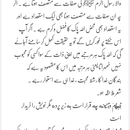
والا رسول اکرم ﷺ کی صفات سے متصف ہوتا ہے ۔ اگر
چہ ان صفات سے متصف ہونا بھی ایک استعداد ہے اور
یہ استعداد بھی محض اللہ پاک کا فضل و کرم ہے ۔ اگر آپ
اس نکتے پر غور کریں گے تو یہ حقیقت کھل کر سامنے آجائے
گی کہ اللہ پاک ہر مرتبے میں اپنی ذات کے سوا کسی کو محبوب
نہیں ٹھہرا تا یعنی ہر مرتبہ میں اس کا مقصود یہ ہے کہ
بندگان خدا کا رشتہ محبت ، خدا ہی سے استوار رہے ۔
شعر ملاحظہ ہو۔
يُحِبُّهُمْ وَيُحِبُّونَه چه قرار است به زیر پرده مگر خویش را خریدار
است