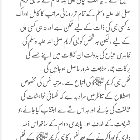
صلی اللہ علیہ وسلم کے تمام تر روحانی مراتب کا کامل ادراک
نہ کسی نبی کی ذات کے لیے ممکن ہے اور نہ ہی کسی ولی
کے لیے ،لیکن ہر شخص کو نبی کریم صلی اللہ علیہ وسلم کی
ظاہری اتباع کی بدولت ان کمالات میں اپنے حصے کی
برکات بقدر متابعت ضرور حاصل ہو جائیں گی ۔
نفس نبی کریم ﷺ کی اتباع سے ، مرتبہ نفس کی مخصوص
اصطلاح کے تناظر میں مراد یہ ہے کہ نفسانی خواہشات کی
مخالفت کی جائے اور ہر اس شے سے اجتناب کیا جائے جو
شریعت کے خلاف ہو۔ پابندی دوام کے ساتھ اس ذمہ
داری کو پورا کرنے کے بعد نفس کا نبی کریم ﷺ کے نفس