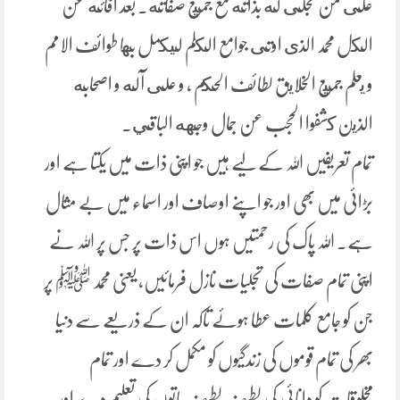
على من تجلى له بذاته مع جميع صفاته. بعد افائه عن
الكل محمد الذى اوتى جوامع الكلم ليكمل بها طوائف الامم
و يعلم جميع الخلايق لطائف الحكم ، و على آله و اصحابه
الذين كشفوا الحجب عن جمال وجهه الباقي.
تمام تعریفیں اللہ کے لیے ہیں جو اپنی ذات میں یکتا ہے اور
بڑائی میں بھی اور جو اپنے اوصاف اور اسماء میں بے مثال
ہے۔ اللہ پاک کی رحمتیں ہوں اس ذات پر جس پر اللہ نے
اپنی تمام صفات کی تجلیات نازل فرمائیں، یعنی محمد ﷺ پر
جن کو جامع کلمات عطا ہوئے تاکہ ان کے ذریعے سے دنیا
بھر کی تمام قوموں کی زندگیوں کو مکمل کر دے اور تمام
مخلوقات کو دانائی کی لطیف لطیف باتوں کی تعلیم دے اور