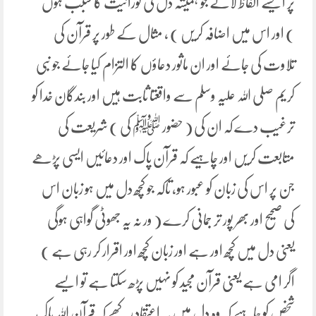
پر ایسے الفاظ لائے جو ہمیشہ دل کی نورانیت کا سبب ہوں
) اور اس میں اضافہ کریں ) ، مثال کے طور پر قرآن کی
تلاوت کی جائے اور ان ماثور دعاؤں کا التزام کیا جائے جو نبی
کریم صلی اللہ علیہ وسلم سے واقعتا ثابت ہیں اور بندگان خدا کو
ترغیب دے کہ ان کی ( حضور ﷺ کی ) شریعت کی
متابعت کریں اور چاہیے کہ قرآن پاک اور دعائیں ایسی پڑھے
جن پر اس کی زبان کو عبور ہو، تاکہ جو کچھ دل میں ہو زبان اس
کی صحیح اور بھر پور تر جمانی کرے ( ور نہ یہ جھوٹی گواہی ہوگی
یعنی دل میں کچھ اور ہے اور زبان کچھ اور اقرار کر رہی ہے )
اگر امی ہے یعنی قرآن مجید کو نہیں پڑھ سکتا ہے تو ایسے
شخص کو چاہیے کہ وہ دل میں یہ اعتقاد رکھے کہ قرآن اللہ پاک