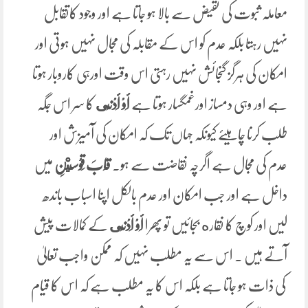
معاملہ ثبوت کی نقیض سے بالا ہو جاتا ہے اور وجود کاتقابل
نہیں رہتا بلکہ عدم کو اس کے مقابلہ کی مجال نہیں ہوتی اور
امکان کی ہرگز گنجائش نہیں رہتی اس وقت اورہی کاروبار ہوتا
ہے اور وہی دمساز اورغمگسار ہوتا ہے
أَوْ أَدْنَى
کا سر اس جگہ
طلب کرنا چاہیئے کیونکہ جہاں تک کہ امکان کی آمیزش اور
عدم کی مجال ہے اگرچہ نقاضت سے ہو۔
قَابَ ‌قَوْسَيْنِ
میں
داخل ہے اور جب امکان اور عدم بالکل اپنا اسباب باندھ
لیں اور کوچ کا نقاره بجائیں تو پھرا
أَوْ أَدْنَى
کے کمالات پیش
آتے ہیں ۔ اس سے یہ مطلب نہیں کہ ممکن واجب تعالیٰ
کی ذات ہو جاتا ہے بلکہ اس کا یہ مطلب ہے کہ اس کا قیام