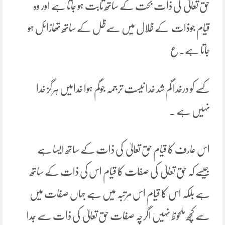
حق تعالیٰ کی ذات بحت کے ساتھ ثابت ہو جاتا ہے اور وہ
قیام جوذات کے ظلال میں سےظل کے ساتھ تھازائل ہو
جاتا ہے۔ع
کسے کو درخدا گم شد خدا نیست ترجمہ جوگم ہوا خدامیں ہرگز خدا
نہیں ہے ۔
اس عارف کا قیام حق تعالیٰ کی ذات کے ساتھ ایسا ہے
جیسے کہ حق تعالیٰ کی صفات کا قیام اس کی ذات کے ساتھ
ہے بلکہ اس کا قیام اس مرتبہ میں ہے جہاں صفات میں
سے کچھ ملحوظ نہیں اگرچہ صفات حق تعالیٰ کی ذات سے جدا