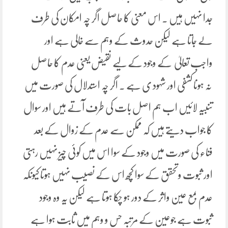
جدا نہیں ہیں ۔ اس معنی کا حاصل اگر چہ امکان کی طرف
لے جاتا ہے لیکن حدوث کے وہم سے خالی ہے اور
واجب تعالیٰ کے وجود کے لیے نقیض یعنی عدم کا حاصل
نہ ہونا کشفی اور شہود ی ہے ۔ اگر چہ استدلال کی صورت میں
تنبیہ لائیں اب ہم اصل بات کی طرف آتے ہیں اور سوال
کا جواب دیتے ہیں کہ ممکن سے عدم کے زوال کے بعد
فناء کی صورت میں وجود کے سوا اس میں کوئی چیز نہیں رہتی
اور ثبوت وتحقق کے سوا کچھ اس کے نصیب نہیں ہوتا کیونکہ
عدم بمع عین واثر کے دور ہو چکا ہوتا ہے لیکن یہ وہ وجود
ثبوت ہے جوعین کے مرتبہ حس و وہم میں ثابت ہوا ہے