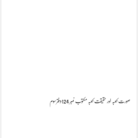
صورت کعبہ اور حقیقت کعبہ مکتوب نمبر 124دفترسوم