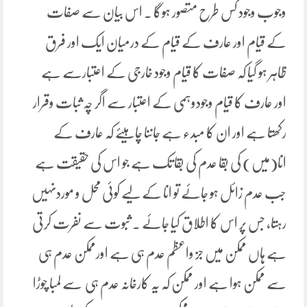
وجوب وجود کس طرح متصور ہوگا ۔ اس بیان سے صفات
کے قیام اور عارف کے قیام کے درمیان ایک اور فرق
ظاہر ہو گیا کہ صفات کا قیام وجود خارجی کے اعتبارسے ہے
اور عارف کا قیام وجودوہمی کے اعتبار سے اگر چہ ثبات وقرار
رکھتا ہے اور ان کا مبدء ہے جاننا چاہیئے کہ عارف کے
انا(میں) کی بقا عدم کی بقا تک ہے جو اس کی حقیقت ہے
جب عدم زائل ہو جائے تو انا کے لیے کوئی محل و موردنہیں
رہتا، جس پر اس کا اطلاق کیا جائے ۔ ثبوت سے نفرت کرتی
ہے ہاں ممکن میں جز واعظم عدم ہی ہے اورممکن عدم ہی
سے ممکن ہوا ہے اور ممکن کہ یہ کارخانہ عدم ہی سے لمبا چوڑا