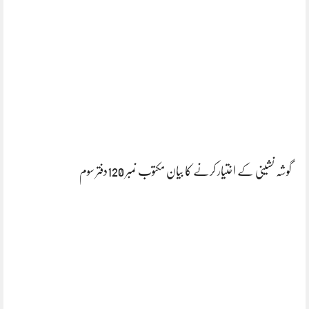
گوشہ نشینی کے اختیار کرنے کا بیان مکتوب نمبر 120دفتر سوم