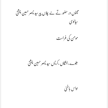
تینوں در حضور تے لے چلاں پیر سید ناصر حسین چشتی
سیالوی
مومن کی فراست
جلوے ،لشکاں ،کرناں سید ناصر حسین چشتی
حواس باطنی