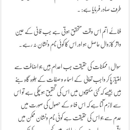
طرف صادر فرمایا ہے: .
فنائے اتم اس وقت متحقق ہوتی ہے جب فانی کے عین
واثر کازوال حاصل ہو اور اس کا کوئی نام ونشان نہ رہے۔
سوال : ممکنات کی حقیقت جب اعدام ہیں جو اضافت سے
امتیاز پا کر واجب تعالیٰ کے اسماء و صفات کے جلوہ گاہ بنے
ہیں جیسے کہ کئی مکتوبوں میں اس کی تحقیق ہو چکی ہے تو اس
سے لازم آتا ہے کہ اس فناء کے حصول کی صورت میں
عدم سے جو اس کی حقیقت ہے کوئی نام ونشان ممکن میں