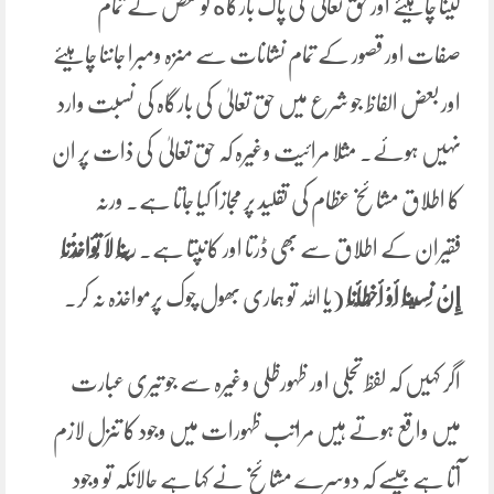
لینا چاہیئے اور حق تعالیٰ کی پاک بارگاه کونقص کے تمام
صفات اور قصور کے تمام نشانات سے منزہ ومبرا جاننا چاہیئے
اور بعض الفاظ جو شرع میں حق تعالیٰ کی بارگاہ کی نسبت وارد
نہیں ہوئے۔ مثلا مرائیت وغیرہ کہ حق تعالیٰ کی ذات پر ان
کا اطلاق مشائخ عظام کی تقلید پر مجازاً کیا جاتا ہے۔ ورنہ
فقیران کے اطلاق سے بھی ڈرتا اور کانپتا ہے۔ ر
َبَّنَا لَا تُؤَاخِذْنَا
إِنْ نَسِينَا أَوْ أَخْطَأْنَا
(یا اللہ تو ہماری بھول چوک پرمواخذہ نہ کر۔
اگر کہیں کہ لفظ تجلی اور ظہورظلی وغیرہ سے جو تیری عبارت
میں واقع ہوتے ہیں مراتب ظہورات میں وجود کا تنزل لازم
آتا ہے جیسے کہ دوسرے مشائخ نے کہا ہے حالانکہ تو وجود