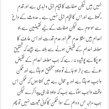
نہیں ہیں لیکن صفات کا قیام ازلی و ابدی ہے اور قدم
رکھتا ہے اور اس کا قیام ازلی نہیں ہے۔ حدوث کے داغ
سے موسوم ہے لیکن صفات کے لیے نقیضین ہے جو
اعدام ہیں مثلا عدم علم اور عدم قدرت اور اس عارف کا
معاملہ اعدام کےنقیض ہونے سے بلند ہے جیسے کہ تحقیق
ہو چکا ہے پوشیدہ نہ ر ہے کہ جب معاملہ اعدام کے نقیض
ہونے سے برتر ہو جائے تو وجود متحقق ہو جاتا ہے اورممکن
واجب ہو جاتا ہے اور یہ محال ہے میں کہتا ہوں کہ ممکن اس
وقت واجب ہوتا ہے جب کہ وجود خارجی پیدا کرے لیکن
جب مرتبہ حس و وہم کے سوا ممکن کا کوئی ثبوت نہیں تو پھر