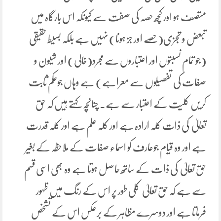
متصف ہو اور کچھ حصہ کی صفت سے کیونکہ اس بارگاہ میں
تبعض و تجزی(حصے اور جز ہونا) نہیں ہے بلکہ بسیط حقیقی
(جو تمام نسبتوں اور اعتباروں سے مجرد(خالی) اور شیون و
صفات کی تفصیلوں سے معراہے) ہے وہاں جوحکم ثابت
کریں کلیت کے اعتبار سے ہے۔ چنانچہ کہتے ہیں کہ حق
تعالیٰ کی ذات کلہ ارادہ ہے اور کلہ علم ہے اور کلہ قدرت
ہے اور وہ قیام جوعارف کو اسماء صفات کے ملاحظہ کے بغیر
حق تعالیٰ کی ذات کے ساتھ حاصل ہوتا ہے وہ بھی اسی قسم
سے ہے کہ حق تعالیٰ کلی طور پر اس کے رنگ میں ظہور
فرماتا ہے اور دوسرے مظاہر کے برعکس اس کے تشخص