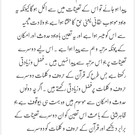
پیدا ہو جائے تو اس کے تعینات میں سے اکمل ہوگا کیونکہ یہ
وجود موہوب حقانی یعنی حق کا بخشا ہوا ہے جو ولادت ثانیہ
سے اس کو میسر ہوا ہے اور یہ تعین باوجود حدوث اور امکان
کے چونکہ مرتبہ و ہم سے پیدا ہوا ہے ۔ اس لیے دوسرے
تعینات پر جو اس مرتبہ سے پیدا نہیں ہیں ۔ فضل و زیادتی
رکھتا ہے جس طرح کہ قرآن کے حروف و کلمات دوسرے
حروف و کلمات پرفضل و زیادتی رکھتے ہیں ۔ اگر چہ دونوں
حدوث و امکان سے موسوم ہیں وہ بہت ہی بیوقوف ہے جو
ظاہربینی کے باعث اس تعین کو ان دوسرے تعینات کے
برابر دیکھے اور قرآن کے حروف و کلمات کو دوسرے