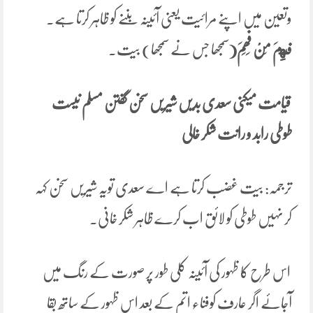
وتعین میں اپنے مرائیت یعنی آئینہ بننے کو ظاہر کرتا ہے۔
فَهِمَ
مَنْ
فَھِمَ
(
سمجھا جس نے سمجھا) بیت۔
قیامت میکنی سعدی بدیں شیریں سخن گفتن مسلم نیست
طوطی رابد و رانت شکر خالی
ترجمہ: بیت غضب کرتا ہے اے سعدی تویہ شیریں سخن کہہ
کر نہیں طوطی کو لائق اب کرے ظاہر شکر خانی۔
اس طرح کا ظہور کی آئینہ کلی طور پر صورت کے رنگ میں
آجائے اگر عارف کوفناء اتم کے بعد اس ظہور کے ساتھ بقا