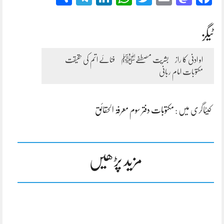
ٹیگز
او ادنی کا راز
بشریت مصطفےﷺ
فنائے اتم کی حقیقت
مکتوبات امام ربانی
کیٹاگری میں :
مکتوبات دفتر سوم معرفۃ الحقائق
مزید پڑھیں