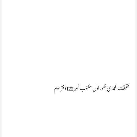
حقیقت محمدی ظہور اول مکتوب نمبر 122دفتر سوم