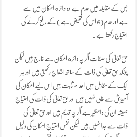
جس کے مقابلہ میں عدم ہے وہ دائره امکان میں سے
ہے اور عدم(جو اس کی نقیض ہے) کے رفع کرنے کی
احتیاج رکھتا ہے۔
حق تعالیٰ کی صفات اگر چہ دائره امکان سے خارج ہیں لیکن
چونکہ حق تعالیٰ کی ذات کے ساتھ احتياج رکھتی ہیں اور ہر
ایک کے مقابل میں اعدام ثابت ہیں اس لیے امکان کی
آمیزش سے خالی نہیں ہیں اور حق تعالیٰ کی ذات کی احتیاج
ہمیشہ ان کی دامنگیر ہے اگر چہ قدیم ہیں اور حق تعالیٰ کی
ذات سے جدا نہیں ہیں لیکن نفس احتیاج امکان کی دلیل