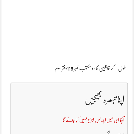
حلول کے قائلین کا رد مکتوب نمبر 119دفتر سوم
اپنا تبصرہ بھیجیں
آپکا ای میل ایڈریس شائع نہیں کیا جائے گا