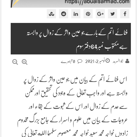
فنائے اتم کےبارے جو عین واثر کے زوال پر وابستہ
ہےمکتوب نمبر64دفتر سوم
نومبر 2, 2021
ابو السرمد
0 تبصرے
اس فنائے اتم کے بیان میں جو عین واثر کے زوال پر
وابستہ ہے اور واجب تعالیٰ کے وجود کی تحقیق اورممکن
سےعدم کے زوال اور اس کے ثبوت کے بقاء اور
عروجات کے بیان میں علوم و اسرار کے جامع بزرگ مخدوم
زادوں خواجہ محمد سعید خواجہ محمد معصوم سلمہما الله تعالیٰ کی