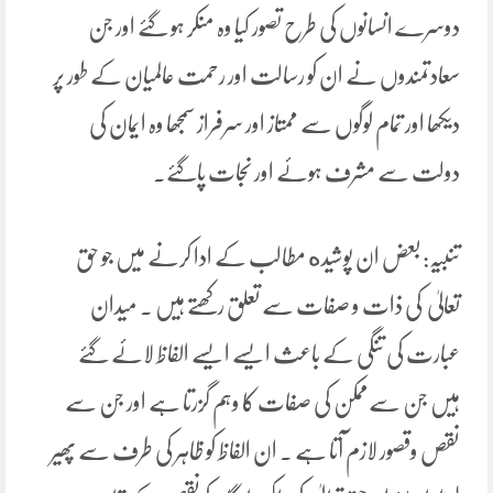
دوسرے انسانوں کی طرح تصور کیا وہ منکر ہو گئے اور جن
سعادتمندوں نے ان کو رسالت اور رحمت عالمیان کے طور پر
دیکھا اور تمام لوگوں سے ممتاز اور سرفراز سمجھا وہ ایمان کی
دولت سے مشرف ہوئے اور نجات پاگئے۔
تنبیہ: بعض ان پوشیده مطالب کے ادا کرنے میں جو حق
تعالیٰ کی ذات و صفات سے تعلق رکھتے ہیں ۔ میدان
عبارت کی تنگی کے باعث ایسے ایسے الفاظ لائے گئے
ہیں جن سےممکن کی صفات کا وہم گزرتا ہے اور جن سے
نقص وقصور لازم آتا ہے ۔ ان الفاظ کو ظاہر کی طرف سے پھیر