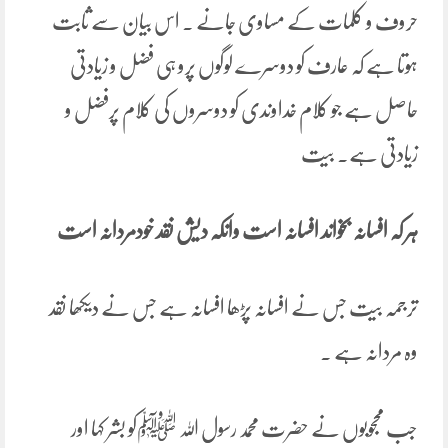
حروف و کلمات کے مساوی جانے ۔ اس بیان سے ثابت
ہوتا ہے کہ عارف کو دوسرے لوگوں پرو ہی فضل و زیادتی
حاصل ہے جو کلام خداوندی کو دوسروں کی کلام پرفضل و
زیادتی ہے۔ بیت
ہر کہ افسانہ بخواند افسانہ است وانکہ دیش نقد خودمردانہ است
ترجمہ بیت جس نے افسانہ پڑھا افسانہ ہے جس نے دیکھا نقد
وہ مردانہ ہے ۔
جب محجوبوں نے حضرت محمد رسول اللہ ﷺکو بشر کہا اور