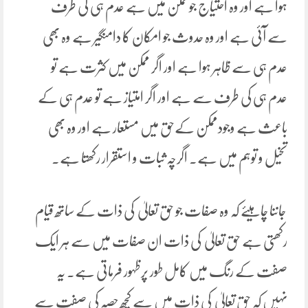
ہوا ہے اور وہ احتیاج جوممکن میں ہے عدم ہی کی طرف
سے آئی ہے اور وہ حدوث جو امکان کا دامنگیر ہے وہ بھی
عدم ہی سے ظاہر ہوا ہے اور اگر ممکن میں کثرت ہے تو
عدم ہی کی طرف سے ہے اور اگر امتیاز ہے تو عدم ہی کے
باعث ہے وجودممکن کےحق میں مستعار ہے اور وہ بھی
تخیل و توہم میں ہے۔ اگرچہ ثبات و استقرار رکھتا ہے۔
جاننا چاہیئے کہ وہ صفات جو حق تعالیٰ کی ذات کے ساتھ قیام
رکھتی ہے حق تعالیٰ کی ذات ان صفات میں سے ہر ایک
صفت کے رنگ میں کامل طور پرظہور فرماتی ہے۔ یہ
نہیں کہ حق تعالیٰ کی ذات میں سے کچھ حصہ کی صفت سے