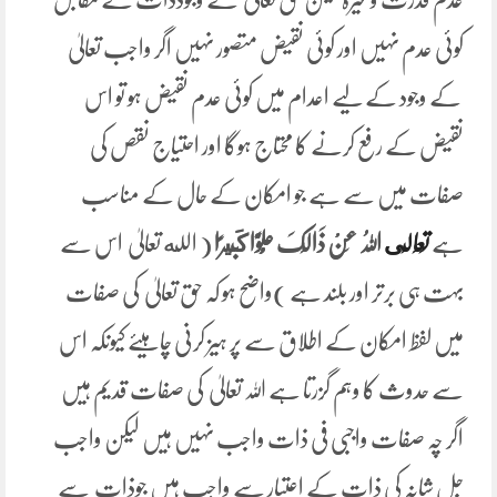
کوئی عدم نہیں اور کوئی نقیض متصور نہیں اگر واجب تعالیٰ
کے وجود کے لیے اعدام میں کوئی عدم نقیض ہو تو اس
نقیض کے رفع کرنے کا محتاج ہوگا اور احتیاج نقص کی
صفات میں سے ہے جو امکان کے حال کے مناسب
ہے
تَعَالَى
اللہُ
عَنْ ذَالِکَ ‌عُلُوًّا ‌كَبِيرًا
( الله تعالیٰ اس سے
بہت ہی برتر اور بلند ہے )واضح ہو کہ حق تعالیٰ کی صفات
میں لفظ امکان کے اطلاق سے پر ہیز کرنی چاہیئے کیونکہ اس
سے حدوث کا وہم گزرتا ہے اللہ تعالیٰ کی صفات قدیم ہیں
اگر چہ صفات واجبی فی ذات واجب نہیں ہیں لیکن واجب
جل شانہ کی ذات کے اعتبار سے واجب ہیں جوذات سے