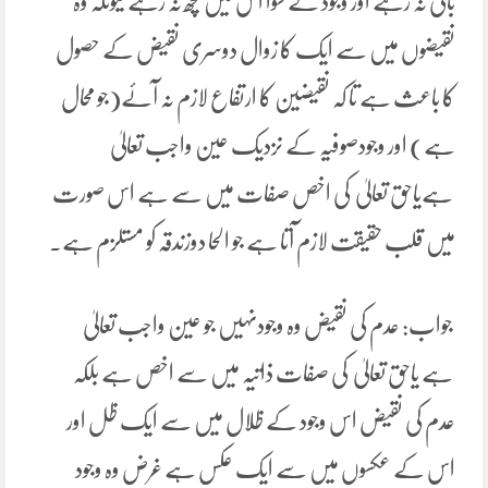
باقی نہ رہے اور وجود کے سوا اس میں کچھ نہ رہے کیونکہ وہ
نقیضوں میں سے ایک کا زوال دوسری نقیض کے حصول
کا باعث ہے تا کہ نقیضین کا ارتفاع لازم نہ آئے(جو محال
ہے) اور وجودصوفیہ کے نزدیک عین واجب تعالیٰ
ہےیاحق تعالیٰ کی اخص صفات میں سے ہے اس صورت
میں قلب حقیقت لازم آتا ہے جو الحا دوزندقہ کو مستلزم ہے۔
جواب: عدم کی نقیض وہ وجودنہیں جو عین واجب تعالیٰ
ہے یاحق تعالیٰ کی صفات ذاتیہ میں سے اخص ہے بلکہ
عدم کی نقیض اس وجود کے ظلال میں سے ایک ظل اور
اس کے عکسوں میں سے ایک عکس ہے غرض وہ وجود