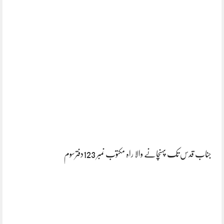
جناب قدس تک پہنچانے والا راہ مکتوب نمبر 123دفترسوم