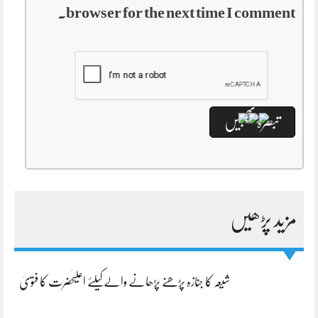
browser for the next time I comment.
مزید پڑھیں
شیعہ کا جنازہ پڑھنے پڑھانے والےکیلئے اعلیٰحضرت کا فتویٰ