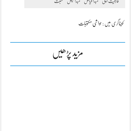
قابلیت اولیٰ
مبدا فیاض
مبدا فیض
نسبت
کیٹاگری میں :
حواشی مکتوبات
مزید پڑھیں