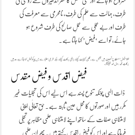
شروع ہو جائے اور کسی شخص کا سفر اندھیروں سے روشنی کی
طرف، جہالت سے علم کی طرف، نامحرمی سے معرفت کی
طرف اور بے عملی سے عملِ صالح کی طرف شروع ہو
جائے، تو اسے ‘فیض’ کہا جاتا ہے۔
لفظ ‘فیض’ اصطلاحِ تصوّف میں مختص ہے۔قلبی کیفیات کیلئے، باطنی برکات کیلئے، جبکہ شرعی اعتبار سے جس چیز کو فیض کہا جاتا ہے، وہ ہیں
برکاتِ محمد رسول اللہ ﷺ۔
فیض اقدس و فیض مقدس
ذات الہی چونکہ تنوع پسند ہے اس لیے اس کی تجلیات غیر
مکرر ہیں اور صورتوں کا محل عین ثابتہ ہے۔ حق تعالٰی اپنی
لامتناہی صفات کے ساتھ اپنے لامتناہی علمی مظاہر پر تجلی
فرماتا ہے اور اس کو فیض اقدس کہتے ہیں۔ پھر ان علمی