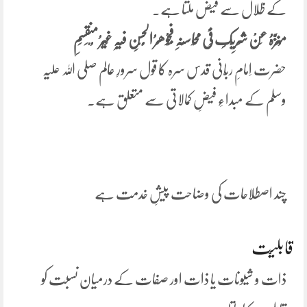
کے ظِلال سے فیض ملتا ہے۔
مُنَزَّہُُ عَنْ شَرِیْکِِ فِیْ مَحَاسِنِہِ فَجَوْھَرُ الْحُسْنِ فِیْہِ غَیْرُ مُنْقَسِمِ
حضرت اِمامِ ربّانی قدس سرہ کا قول سرورِ عالم صلی اللہ علیہ
وسلم کے مبداءِ فیضِ کمالاتی سے متعلق ہے۔
چند اصطلاحات کی وضاحت پیشِ خدمت ہے
قابلیّت
ذات و شیونات یا ذات اور صفات کے درمیان نسبت کو