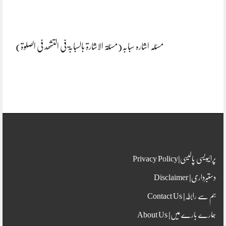
مسئلہ اشارہ سبابہ(مسئلۃ الاشارۃ بالسبابۃ فی التشھد فی الصلوۃ)
پرائیویسی پالیسی|Privacy Policy
دستبرداری| Disclaimer
ہم سے رابطہ| Contact Us
ہمارے بارے میں| About Us