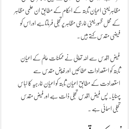
مظاہر یعنی اعیان ثابتہ کے احکام کے مطابق ان علمی مظاہر
کے محل ظہور یعنی خارجی مظاہر پرتجلی فرماتاہے اوراس کو
فیضی مقدس کہتے ہیں۔
فیض اقدس سے اللہ تعالی نے ممکنات عالم کے اعیان
ثابتہ کو استعدادات عطا کیں اور فيض مقدس سے
استعدادت کے مطابق اعیان ثابتہ کو اعیان خارجیہ کا لباس
پہنایا۔ پس فیض اقدس تجلی ذات ہے اور فیض مقدس
تجلی اسمائی ہے ۔