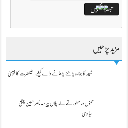
مزید پڑھیں
شیعہ کا جنازہ پڑھنے پڑھانے والےکیلئے اعلیٰحضرت کا فتویٰ
تینوں در حضور تے لے چلاں پیر سید ناصر حسین چشتی
سیالوی