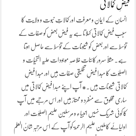
فیضِ کمالاتی
انسان کے ایمان و معرفت اور کمالاتِ نبّوت و ولایت کا
سبب فیضِ کمالاتی کہلاتا ہے یہ فیض بعض کو صفات کے
توّسط سے اور بعض کو شیونات کے توّسط سے حاصل ہوتا
ہے۔ مثلًا سرورِ کائنات خلاصہِ موجودات علیْہ التحیّات و
الصّلوٰت کا مَبداِ فیضِ تخلیقی صفات ہیں اور مَبداِ فیضِ
کمالاتی شیونات ہیں۔* آپ اپنے مبداِ فیضِ کمالاتی میں
ساری مخلوق سے منفرد و ممتاز ہیں اور اس مرتبے میں آپ
کا کوئی شریک نہیں انبیاء و مُرسلین علیہم الصَّلوٰت اور
اولیائے کاملین علیہم الرحمۃ کو آپ کے اس مرتبہِ شانُ العلم