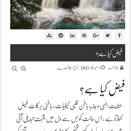
فیض کیا ہے؟
دسمبر 9, 2021
ابو السرمد
0 تبصرے
فیض کیا ہے؟
عنایتِ الٰہی و جذبۂ باطن قلبی کیفیات ، باطنی برکات فیض
کہلاتا ہے ، اس حالت کو جس سے دل میں مثبت تبدیلی آنی