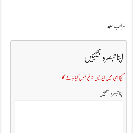
مراتب سبعہ
اپنا تبصرہ بھیجیں
آپکا ای میل ایڈریس شائع نہیں کیا جائے گا
اپنا تبصرہ لکھیں