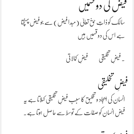
فیض کی دو قسمیں
سالک کو ذاتِ حقّ تعالیٰ (مَبدا فیض) سے جو فیض پہنچتا
ہے اس کی دو قسمیں ہیں
۔ فیضِ تخلیقی فیضِ کمالاتی
فیضِ تخلیقی
انسان کی ایجاد و تخلیق کا سبب فیضِ تخلیقی کہلاتا ہے یہ
فیض انسان کو صفات کے توسط سے حاصل ہوتا ہے۔