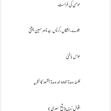
مومن کی فراست
جلوے ،لشکاں ،کرناں سید ناصر حسین چشتی
حواس باطنی
فلسفہ وحدۃ الوجود اور وحدۃ الشہود کا نظریہ
اقوال زریں(شیخ سعدی)