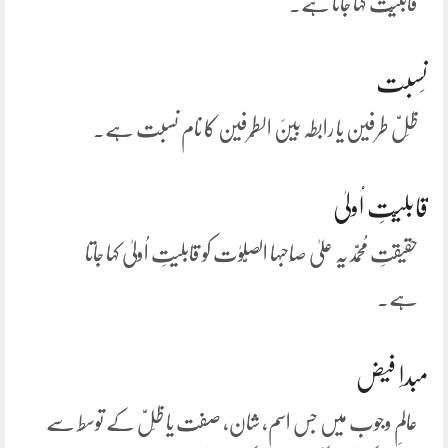
قابلیّت کہا جاتا ہے۔
نِسبت
ظِلّ طرفین یا رابطہ بینَ الطّرفین کا نام نسبت ہے۔
قابلیّتِ اُولیٰ
حقیقتِ مُحمّدیہ علیٰ صَاحبہا الصَّلوٰت کو قابلیتِ اُولیٰ کہا جاتا
ہے۔
مبداِ فیض
عالمِ وجوب میں جس اسم، شان، صفت یا ظِلّ کے توسط سے