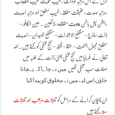
ازل کے اس مرتبہ کو ذات ،غیب ھویت غیب الغيوب
،مرتبہ وحدت ، حقیقت مطلقہ ،غیب مطلق اور مرتبہ احدیت
،ابطن كل باطن هويت مطلقه ،لاتعین ۔ عین الکافور –
ذات ساذج – منقطع الاشارات – منقطع الوجدان – احدیت
مطلق مجہول النعت – عنقا – نقطہ – گنج مخفی کو کہتے ہیں. اللہ
تعالٰی نے فرمایا میں گنج مخفی یعنی ذات کے غلبہ میں
صفات سب مخفی تھیں ﻣﯿﮟ ﻧﮯ ﭼﺎﮨﺎ ﮐﮧ ﭘﮩﭽﺎﻧﺎ
ﺟﺎﺅﮞ ﺍﺱ ﻟﯿﮯ ﻣﯿﮟ ﻧﮯ ﻣﺨﻠﻮﻕ ﮐﻮ ﭘﯿﺪﺍ ﮐﯿﺎ
ان پہچان کرانے کے مراحل کو
تنزلات مراتب
اور
تنزلات
ستہ
کہتے ہیں