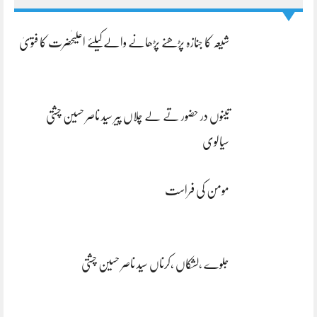
شیعہ کا جنازہ پڑھنے پڑھانے والےکیلئے اعلیٰحضرت کا فتویٰ
تینوں در حضور تے لے چلاں پیر سید ناصر حسین چشتی
سیالوی
مومن کی فراست
جلوے ،لشکاں ،کرناں سید ناصر حسین چشتی