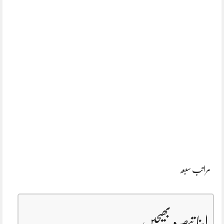
مراتب سبعہ
اپنا تبصرہ بھیجیں