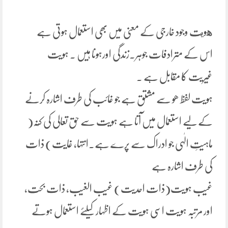
هويت وجود خارجی کے معنی میں بھی استعمال ہوتی ہے
اس کے مترادفات جوہر۔زندگی اورہونا ہیں ۔ ہویت
غیریت کا مقابل ہے ۔
ہویت لفظ ھو سے مشتق ہے جو غائب کی طرف اشارہ کرنے
کے لیے استعمال میں آتا ہے ہویت سے حق تعالی کی کُنْہ(
ماہیتِ الٰہی جو ادراک سے پرے ہے۔انتہا، غایت) ذات
کی طرف اشارہ ہے
غیب ہویت(ذات احدیت) غیب الغیب، ذات بحت،
اور مرتبہ ہویت اسی ہویت کے اظہار کیلئے استعمال ہوتے