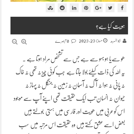
ہویت کیا ہے؟
مئ 23, 2023
ابو السرمد
0 تبصرے
ھو سےیا ہو بہو سے ہے جس سے تشخص مراد ہوتا ہے ۔
یہ اللہ کی ذات کیلئے بولا جاتا ہے جب کوئی چیز نہ تھی نہ خاک
نہ پانی نہ ہوا نہ آگ نہ آسمان نہ زمین نہ جنگل نہ پہاڑ نہ
حیوان نہ انسان تب ایک حقیقت تھی اپنے آپ سے موجود
اس کو عربی میں ھویت اور فارسی میں ہستی بولتے ہیں
بعض اسے عشق کہتے ہیں وہ حقیقت اس مرتبہ میں سب