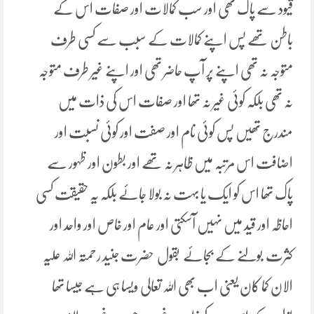
قیود سے پاک تھی اور سب کمالات اور صفات اس کے
باطن تھے پس اپنے کمالات کے سبب سے کسی طرف
متوجہ نہ تھی اپنے پر آپ حاضر تھی اور اپنے غیر طرف متوجہ
نہ تھی بلکہ کوئی غیر نہ تھا اور صفات اس کی ذات میں
مندرج تھیں پس کوئی نام اور صفت اور کوئی نسبت اور
اضافت اس مرتبہ میں ظاہر نہ تھے اور بطون اور ظہور سے
پاک تھا اس کو ایک یا بہت نہ بولا جائے بلکہ یہ حقیقت کسی
احاظہ اور قید میں نہیں آسکتی اور عام اور خاص اور واحد اور
کثرت بولنے کے بجائے بقول حضرت جنید رحمتہ اللہ علیہ
الان کما کان یعنی اب بھی اللہ تعالی ویسا ہی ہے جیسا تھا