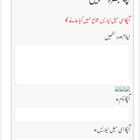
آپکا ای میل ایڈریس شائع نہیں کیا جائے گا
اپنا تبصرہ لکھیں
آپکا نام
*
آپکا ای میل ایڈریس
*