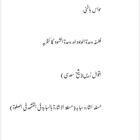
حواس باطنی
فلسفہ وحدۃ الوجود اور وحدۃ الشہود کا نظریہ
اقوال زریں(شیخ سعدی)
مسئلہ اشارہ سبابہ(مسئلۃ الاشارۃ بالسبابۃ فی التشھد فی الصلوۃ)