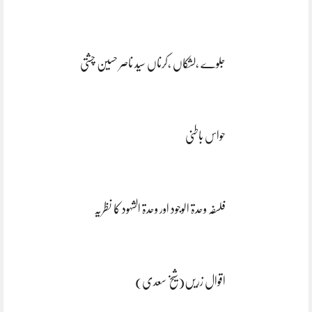
جلوے ،لشکاں ،کرناں سید ناصر حسین چشتی
حواس باطنی
فلسفہ وحدۃ الوجود اور وحدۃ الشہود کا نظریہ
اقوال زریں(شیخ سعدی)