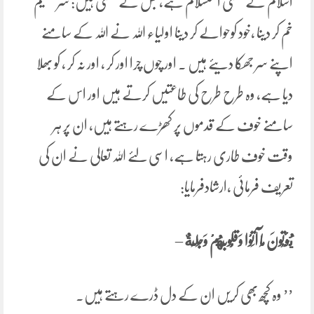
اسلام کے معنی استسلام ہے، جس کے معنی ہیں: سرتسلیم
خم کر دینا ،خود کوحوالے کر دینا اولیاء اللہ نے اللہ کے سامنے
اپنے سر جھکا دیئے ہیں ۔ اور چوں چرا اور کر ، اور نہ کر ، کو بھلا
دیا ہے، وہ طرح طرح کی طاعتیں کرتے ہیں اور اس کے
سامنے خوف کے قدموں پر کھڑے رہتے ہیں، ان پر ہر
وقت خوف طاری رہتا ہے، اسی لئے اللہ تعالی نے ان کی
تعریف فرمائی ،ارشادفرمایا:
يُؤْتُونَ مَا آتَوْا وَقُلُوبُهُمْ ‌وَجِلَةٌ
–
’’ وہ کچھ بھی کریں ان کے دل ڈرے رہتے ہیں۔