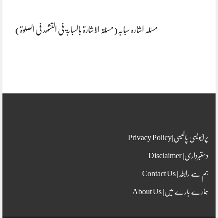
مسئلہ اشارہ سبابہ(مسئلۃ الاشارۃ بالسبابۃ فی التشھد فی الصلوۃ)
پرائیویسی پالیسی|Privacy Policy
دستبرداری| Disclaimer
ہم سے رابطہ| Contact Us
ہمارے بارے میں| About Us