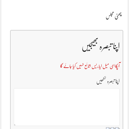
چھٹی مجلس
اپنا تبصرہ بھیجیں
آپکا ای میل ایڈریس شائع نہیں کیا جائے گا
اپنا تبصرہ لکھیں