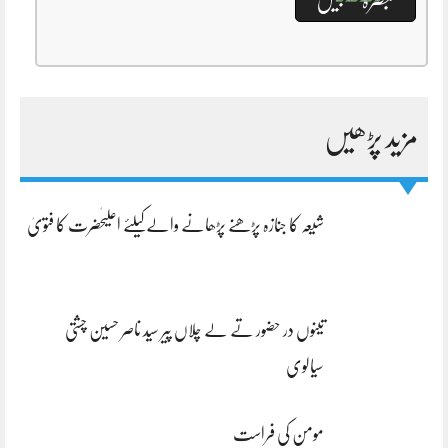
مزید پڑھیں
شیعہ کا جنازہ پڑھنے پڑھانے والےکیلئے اعلیٰحضرت کا فتویٰ
تینوں در حضور تے لے چلاں پیر سید ناصر حسین چشتی
سیالوی
مومن کی فراست