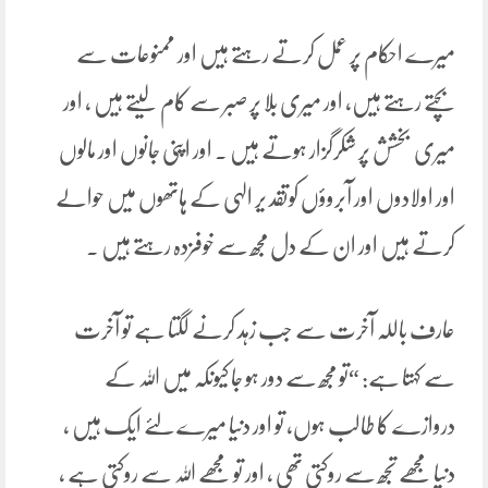
میرے احکام پر عمل کرتے رہتے ہیں اور ممنوعات سے
بچتے رہتے ہیں، اور میری بلا پر صبر سے کام لیتے ہیں ، اور
میری بخشش پر شکرگزار ہوتے ہیں ۔ اور اپنی جانوں اور مالوں
اور اولادوں اور آبروؤں کوتقد یر الہی کے ہاتھوں میں حوالے
کرتے ہیں اور ان کے دل مجھ سے خوفزدہ رہتے ہیں ۔
عارف باللہ آخرت سے جب زہد کرنے لگتا ہے تو آخرت
سے کہتا ہے: “تو مجھ سے دور ہو جا کیونکہ میں اللہ کے
دروازے کا طالب ہوں، تو اور دنیا میرے لئے ایک ہیں ،
دنیا مجھے تجھ سے روکتی تھی ، اور تو مجھے اللہ سے روکتی ہے ،