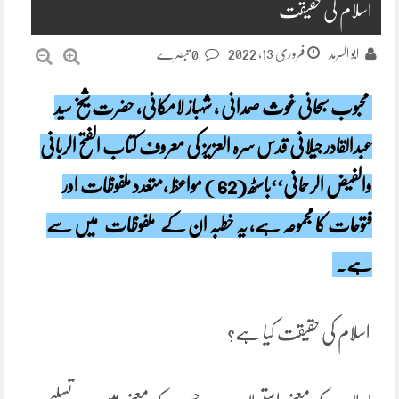
اسلام کی حقیقت
فروری 13, 2022
ابو السرمد
0 تبصرے
محبوب سبحانی غوث صمدانی ، شہباز لامکانی، حضرت شیخ سید
عبدالقادر جیلانی قدس سرہ العزیز کی معروف کتاب الفتح الربانی
والفیض الرحمانی‘‘باسٹھ (62 ) مواعظ ،متعدد ملفوظات اور
فتوحات کا مجموعہ ہے، یہ خطبہ ان کے
ملفوظات
میں سے
ہے۔
اسلام کی حقیقت کیا ہے؟