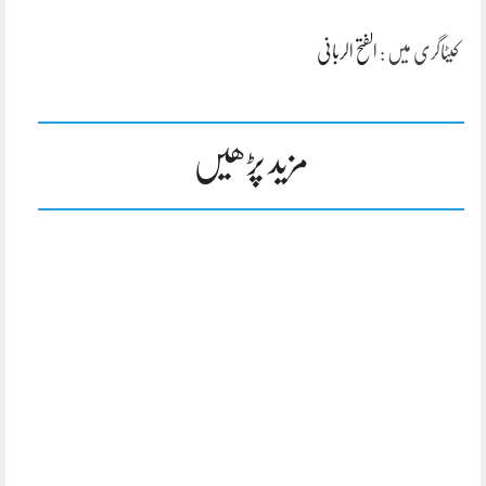
کیٹاگری میں :
الفتح الربانی
مزید پڑھیں