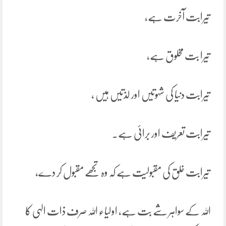
تیرابت آخرت ہے،
تیرا بت مخلوق ہے،
تیرابت دنیا کی شہوتیں اور لذتیں ہیں ،
تیرابت تعریف اور برائی ہے۔
تیرابت خلق کی مقبولیت ہے کہ وہ تجھے مقبول کر دے،
اللہ کے سواہر شے بت ہے، اولیاء اللہ صرف ذات الہی کا