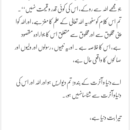
جو مجھے اللہ سے روکے، اس کی کوئی قدر و قیمت نہیں‘‘۔
تم اس کلام کوسنو،یہ اللہ تعالی کے علم کا مغز ہے، اوراللہ کوا
پنی مخلوق سے اورمخلوق سے متعلق اس کا جوارادہ مقصود
ہے، اس کا خلاصہ ہے ۔ اوریہ نبیوں ، رسولوں اور ولیوں اور
صالحوں کا واقعی حال ہے،
اے دنیا و آخرت کے بندو! تم دیوار یں ہو اور اللہ اور اس کی
دنیاو آخرت سے شناسانہیں ہو،۔
تیرا بت دنیا ہے،