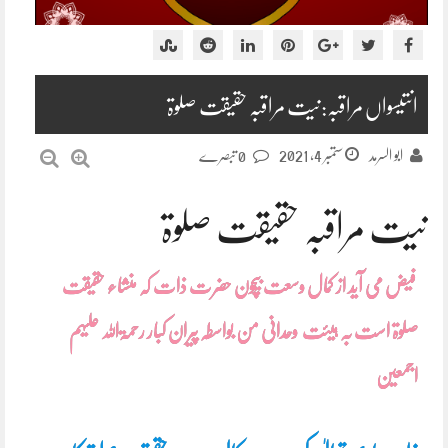
انتیسواں مراقبہ:نیت مراقبہ حقیقت صلوۃ
ستمبر 4, 2021
ابو السرمد
0 تبصرے
نیت مراقبہ حقیقت صلوۃ
فیض می آید از کمال وسعت بیچون حضرت ذات کہ منشاء حقیقت
صلوۃ است بہ ہیئت وحدانی من بواسطہ پیران کبار رحمۃاللہ علیہم
اجمعین