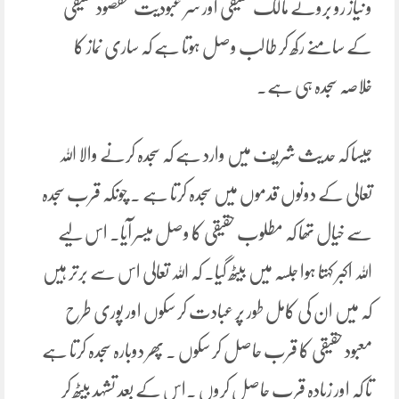
و نیاز رو بروئے مالک حقیقی اور سر عبودیت مقصود حقیقی
کے سامنے رکھ کر طالب وصل ہوتا ہے کہ ساری نماز کا
خلاصہ سجدہ ہی ہے۔
جیسا کہ حدیث شریف میں وارد ہے کہ سجدہ کرنے والا اللہ
تعالی کے دونوں قدموں میں سجدہ کرتا ہے ۔ چونکہ قرب سجدہ
سے خیال تھا کہ مطلوب حقیقی کا وصل میسر آیا۔ اس لیے
اللہ اکبر کہتا ہوا جلسہ میں بیٹھ گیا۔ کہ اللہ تعالی اس سے برتر ہیں
کہ میں ان کی کامل طور پر عبادت کر سکوں اور پوری طرح
معبود حقیقی کا قرب حاصل کر سکوں ۔ پھر دوبارہ سجدہ کرتا ہے
تا کہ اور زیادہ قرب حاصل کروں ۔اس کے بعد تشہد بیٹھ کر