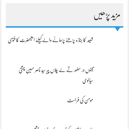
مزید پڑھیں
شیعہ کا جنازہ پڑھنے پڑھانے والےکیلئے اعلیٰحضرت کا فتویٰ
تینوں در حضور تے لے چلاں پیر سید ناصر حسین چشتی
سیالوی
مومن کی فراست