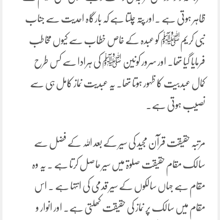
ظاہر ہوتی ہے ۔اور پتہ چلتا ہے کہ بارگاہ احدیت سے جناب
نبی کریمﷺ کو عبدہ کے خاص خطاب سے کیوں مخاطب
فرمایا گیا تھا۔ اور سرور کونین ﷺ کی ہرادا سے کس طرح
کمال عبدبیت کا ظہور ہوتا تھا۔ یہ عبدیت نماز کامل ہی سے
نصیب ہوتی ہے۔
مرتبہ حقیقت قرآن مجید کی سیر کے بعد اللہ کے فضل سے
سالک مقام حقیقت صلوۃ میں سیر حاصل کرتا ہے ۔ یہ وہ
مقام ہے جہاں سالکوں کے سیر قدمی کی انتہا ہے ۔ اس
مقام میں سالک پر نماز کی حقیقت کھلتی ہے۔ اور انوار و