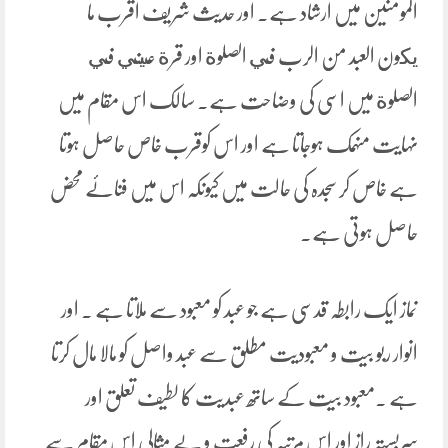
المومنین میں ارشاد ہے۔ اور حدیث شریف اقرب ما
يكون العبد من الرب في الصلوة اور قرة عيني في
الصلوة میں اسی کی وضاحت ہے۔ سالک اس مقام میں
نہایت منہمک ہوجاتا ہے اور اس کوقرب خاص حاصل ہوتا
ہے خاص کر سجدہ کی حالت میں کیونکہ اس میں فنائے محض
حاصل ہوتی ہے۔
نماز ایک رابطہ قدسی ہے جو عبد کو معبود سے ملاتا ہے ۔ اور
انوار ربو بیت و معبودیت مطلق سے عبد واصل کو مالا مال کرتا
ہے ۔معبود بیت کے ساتھ عبدیت کا لطیف تعلق اور
سربستہ راز اور اس مرتبہ کی رفعت و بے مثالی اس مقام سے