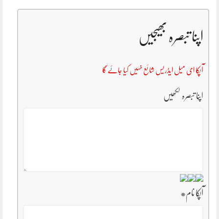
اپنا تبصرہ بھیجیں
آپکا ای میل ایڈریس شائع نہیں کیا جائے گا
اپنا تبصرہ لکھیں
آپکا نام
*