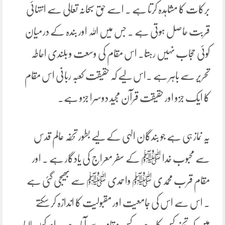
برکات کا مشاہدہ کرتا ہے ۔ اسے حق سبحانہ تعالی سے انتہائی
قربت حاصل ہوتی ہے ۔ جس میں اللہ اور بندہ کے درمیان
کوئی حجاب نہیں رہتا۔ اس مقام کی وسعت و بلندی احاطہ
تحریر سے باہر ہے ۔اس لیے کہ حقیقت کعبہ ربانی اس مقام
کا ایک جزو اور حقیقت قرآن مجید دوسرا جزو ہے۔
یہ نماز ہی ہے جو بندگان الہی کے لیے بطور تحفہ عالم قدس
سے محبوب خدا ﷺ کے سفر معراج کی یادگار ہے ۔ اور
مقام قرب محمدی ﷺ واحمدی ﷺ سے بھیجی گئی ہے
۔ اس سے اس کی جامعیت اور مقبولیت کا اندازہ کر سکتے
ہیں کہ تحفہ کس کا ہے ۔ کس مقام سے آیا ہے ۔ اور کون لایا