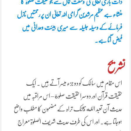
ذات باری تعالیٰ کی وسعت کمال سے جو حقیقت صلوۃ کا
منشاء ہے عظیم مرشدین گرامی اللہ تعالیٰ ان پر رحمتیں نازل
فرمائےکے وسیلہ جلیلہ سے میری ہیئت وحدانی میں
فیض آتا ہے۔
تشریح
اس مقام میں سالک کو دو جزء میسر آتے ہیں ۔ ایک
حقیقت قرآن اور دوسرا حقیقت صلوة – اس مراقبہ میں
حدیث آن تعبد الله كانک تراہ کے مضمون کا مطلب واضح
ہوجاتا ہے۔ اور اس کی طرف حدیث شریف الصلوۃ معراج