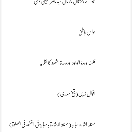
جلوے ،لشکاں ،کرناں سید ناصر حسین چشتی
حواس باطنی
فلسفہ وحدۃ الوجود اور وحدۃ الشہود کا نظریہ
اقوال زریں(شیخ سعدی)
مسئلہ اشارہ سبابہ(مسئلۃ الاشارۃ بالسبابۃ فی التشھد فی الصلوۃ)