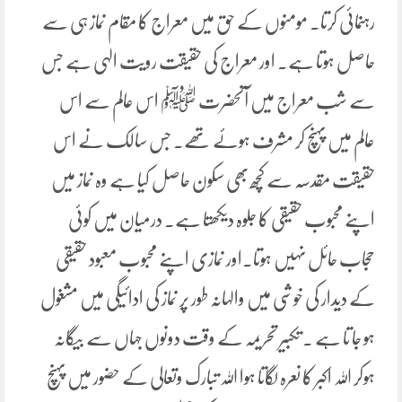
رہنمائی کرتا۔ مومنوں کے حق میں معراج کا مقام نماز ہی سے
حاصل ہوتا ہے۔ اور معراج کی حقیقت رویت الہی ہے جس
سے شب معراج میں آنحضرت ﷺ اس عالم سے اس
عالم میں پہنچ کر مشرف ہوئے تھے۔ جس سالک نے اس
حقیقت مقدسہ سے کچھ بھی سکون حاصل کیا ہے وہ نماز میں
اپنے محبوب حقیقی کا جلوہ دیکھتا ہے۔ درمیان میں کوئی
حجاب حائل نہیں ہوتا۔اور نمازی اپنے محبوب معبود حقیقی
کے دیدار کی خوشی میں والہانہ طور پر نماز کی ادائیگی میں مشغول
ہو جا تا ہے ۔ تکبیر تحریمہ کے وقت دونوں جہاں سے بیگانہ
ہوکر اللہ اکبر کا نعرہ لگاتا ہوا اللہ تبارک وتعالی کے حضور میں پہنچ