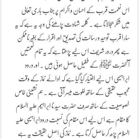
اس نعمت قرب کے احسان و اکرام پر جناب باری تعالی
میں شکر بجالاتا ہے ۔ کلمہ شہادت پڑھنے کی وجہ یہ ہے کہ یہ
سارا قرب توحید و رسالت کی تصدیق اور اقرار کے بغیر ناممکن
ہے پھر درور شریف اس لیے پڑھتا ہے کہ یہ تمام نعمتیں
آنحضرت ﷺ کے طفیل حاصل ہوئی ہیں ۔ اور درود
ابراہیمی اس لیے اختیار کیا گیا ہے کہ ادائے نماز کے وقت
محبوب حقیقی کے ساتھ خلوت میسر آتی ہے ۔ ہم نشینی خاص
خصوصیت کے ساتھ صرف حضرت سید نا ابراہیم علیہ السلام
کا مقام ہے اس لیے اس مقام کی نسبت درودابراہیمی علیہ
السلام پڑھ کر حاصل کرتا ہے ۔ نماز کی اصل حقیقت یہ ہے