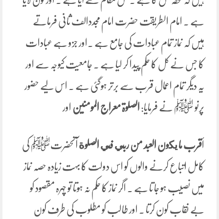
ہے ۔ امام الطریقت حضرت امام مجددالف ثانی فرماتے
ہیں کہ نماز تمام عبادات کی جامع ہے ۔اور جزو ہے عبادات
کا جس نے کل کا حکم پیدا کر لیا ہے ۔ جامعیت کیوجہ سے اور
یہ دیگر تمام اعمال قرب سے برتر ہوگئی ہے ۔ اس لیے حضور
پرنو ﷺ نے فرمایا:
الصلوۃ معراج المومنین
اور
أ
قرب ما يكون
العبد من ربي في الصلوة
آنحضرتﷺ کی
کامل اتباع کرنے والوں کو اس دولت کا بہت زیادہ حصہ نماز
میں نصیب ہو جا تا ہے ۔ اگر نماز کا حکم نہ ہوتا تو چہرہ مقصود کو
بے نقاب کون کرتا ۔ اور طالب کو مطلوب کی طرف کون