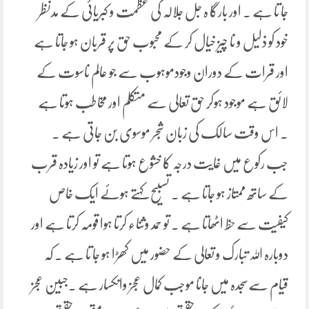
جا تا ہے ۔ اور بارگا ہ جل جلالہ کی عظمت و کبریائی کے مدنظر
خود کو ذلیل و نا چیز خیال کر کے محبوب حق پر قربان ہو جاتا ہے
اور قرات کے دوران وجودموہوب سے جو عالم ناسوت کے
لائق ہے موجود ہوکر حق تعالی سے متکلم اور مخاطب ہوتا ہے
۔ اس وقت سالک کی زبان شجر موسوی بن جاتی ہے ۔
جب رکوع میں غایت درجہ کا خشوع ہوتا ہے تو اور زیادہ قرب
کے ساتھ ممتاز ہو جاتا ہے ۔ تسبیح کہتے ہوئے ایک خاص
کیفیت سے حظ اٹھاتا ہے ۔ تو حمد وثناء کرتا ہوا قومہ کرتا ہے اور
دوبارہ اللہ تبارک و تعالی کے حضور میں کھڑا ہو جا تا ہے ۔ کہ
قیام سےسجدہ میں جانا موجب کمال عجز وانکسار ہے ۔جبین عجز