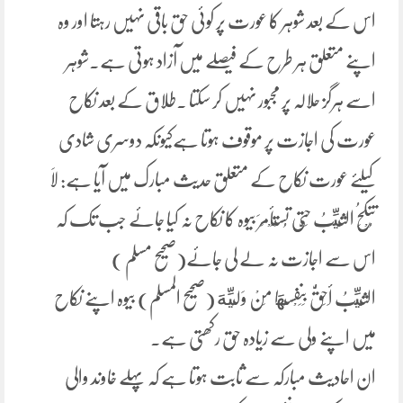
اس کے بعد شوہر کا عورت پر کوئی حق باقی نہیں رہتا اور وہ
اپنے متعلق ہر طرح کے فیصلے میں آزاد ہوتی ہے۔شوہر
اسے ہرگز حلالہ پر مجبور نہیں کر سکتا ۔طلاق کے بعد نکاح
عورت کی اجازت پر موقوف ہوتا ہےکیونکہ دوسری شادی
کیلئے عورت نکاح کے متعلق حدیث مبارک میں آیا ہے: لَا
تُنْکَحُ الثَّيِّبُ حَتَّی تُسْتَأْمَرَ بیوہ کا نکاح نہ کیا جائے جب تک کہ
اس سے اجازت نہ لے لی جائے(صحیح مسلم )
الثَّيِّبُ ‌أَحَقُّ ‌بِنَفْسِهَا مِنْ وَلِيِّهَ (صحیح المسلم) بیوہ اپنے نکاح
میں اپنے ولی سے زیادہ حق رکھتی ہے۔
ان احادیث مبارکہ سے ثابت ہوتا ہے کہ پہلے خاوند والی