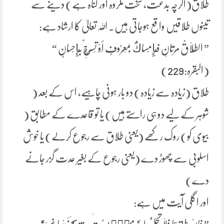
طلاق(اگرچہ بدعت، سخت مکروہ اور گناہ ہے) دینے سے
تینوں طلاقیں واقع ہوجاتی ہیں۔ اللہ تعالیٰ کا ارشاد ہے:
” الطَّلَاقُ مَرَّتَانِ فَإِمْسَاكٌ بِمَعْرُوفٍ أَوْ تَسْرِيحٌ بِإِحْسَانٍ “
(البقرہ:229)
طلاق (زیادہ سے زیادہ) دو بار ہونی چاہیے، اس کے بعد (
شوہر کے لیے دو ہی راستے ہیں) یا تو قاعدے کے مطابق (
بیوی کو) روک رکھے (یعنی طلاق سے رجوع کرلے) یا خوش
اسلوبی سے چھوڑ دے (یعنی رجوع کے بغیر عدت گزر جانے
دے)
اور اگلی آیت میں ہے: