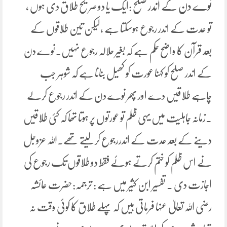
نوے دن کے اندر صلح
:ایک یا دو صریح طلاق دی ہوں ،
تو عدت کے اندر رجوع ہوسکتا ہے ،لیکن تین طلاقوں کے
بعد قرآن کا واضح حکم ہے کہ بغیر حلالہ رجوع نہیں۔نوے دن
کے اندر صلح کو کہنا عورت کو کھیل بنانا ہے کہ شوہر جب
چاہے طلاقیں دے اور پھر نوے دن کے اندر رجوع کرلے
۔زمانہ جاہلیت میں یہی ظلم تو عورتوں پر ہوتا تھا کہ کئی طلاقیں
دینے کے بعد عدت کے اندررجوع کرلیتے تھے۔اللہ عزوجل
نے اس ظلم کو ختم کرتے ہوئے فقط دو طلاقوں تک رجوع کی
اجازت دی ۔ تفسیر ابن کثیر میں ہے : ترجمہ:حضرت عائشہ
رضی اللہ تعالیٰ عنہا فرماتی ہیں کہ پہلے طلاق کا کوئی وقت نہ