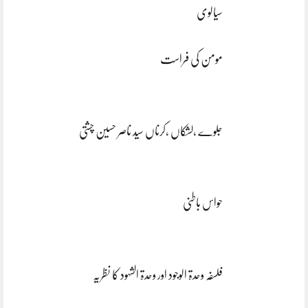
سیالوی
مومن کی فراست
جلوے ،لشکاں ،کرناں سید ناصر حسین چشتی
حواس باطنی
فلسفہ وحدۃ الوجود اور وحدۃ الشہود کا نظریہ