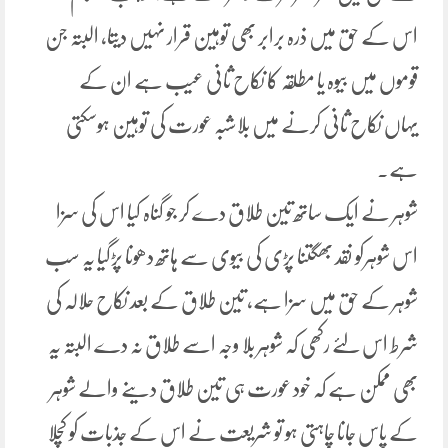
اس کے حق میں ذرہ برابر بھی توہین قرار نہیں دیتا، البتہ جن
قوموں میں بیوہ یا مطلقہ کا نکاح ثانی عیب ہے ان کے
یہاں نکاح ثانی کرنے میں بلاشبہ عورت کی توہین ہوسکتی
ہے۔
شوہر نے ایک ساتھ تین طلاق دے کر جو گناہ کیا اس کی سزا
اس شوہرکو نقد بھگتنا پڑی کی بیوی سے ہاتھ دھونا پڑگیا یہ سب
شوہر کے حق میں سزا ہے، تین طلاق کے بعد نکاح حلالہ کی
شرط اس لئے رکھی کہ شوہر بلا وجہ اسے طلاق نہ دے البتہ یہ
بھی ممکن ہے کہ خود عورت ہی تین طلاق دینے والے شوہر
کے پاس جانا چاہتی ہو تو شریعت نے اس کے جذبات کو کچلا