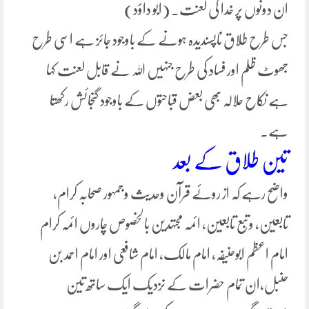
ان دونوں پر خدا کی لعنت۔ (ابو داؤد)
جس طرح طلاق ناپسندیدہ ہونے کے باوجود جائز ہے اسی طرح
جھوٹ ظلم اور فساد کی طرح جنہیں اللہ نے قابل لعنت کہا
ہے نکاح حلالہ بھی بعض قباحتوں کے باوجود گنجائش رکھتا
ہے۔
تین طلاق کے بعد
واضح رہے کہ از روئے قرآن وحدیث وجمہور صحابہ کرام،
تابعین، وتبع تابعین، ائمہ مجتہدین بالخصوص چاروں ائمہ کرام
امام اعظم ابوحنیفہ، امام مالک، امام شافعی اور امام احمد بن
حنبل،ان تمام حضرات کے نزدیک ایک ساتھ تین