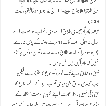
” فَاِنْ طَلَّقَهَا فَلَا تَحِلُّ لَهٗ مِنْۢ بَعْدُ حَتّٰى تَنْكِحَ زَوْجًا غَیْرَهٗؕ-
فَاِنْ طَلَّقَهَا فَلَا جُنَاحَ عَلَیْهِمَاۤ اَنْ یَّتَرَاجَعَا( سورۃالبقرہ، آیت
230)
ترجمۂ پھر اگر تیسری طلاق اسے دی ، تو اب وہ عورت اسے
حلال نہ ہوگی ، جب تک دوسرے خاوند کے پاس نہ رہے،
پھر وہ دوسرا اگر اسے طلاق دے دے ، تو ان دونوں پر گناہ
نہیں کہ پھر آپس میں مل جائیں۔
یعنی دو طلاق دینے تک تو مرد کو رجوع کا اختیار ہے، لیکن
جب تیسری طلاق بھی دیدی تو اب مرد کے لئے رجوع کا
حق باقی نہیں رہتا، عورت اپنے شوہر پر حرمت مغلظہ کے
ساتھ حرام ہوجاتی ہے۔ اس صورت میں بغیر حلالہ کے پہلے