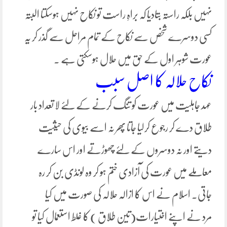
نہیں بلکہ راستہ بتادیا کہ براہِ راست تو نکاح نہیں ہوسکتا البتہ
کسی دوسرے شخص سے نکاح کے تمام مراحل سے گذر کر یہ
عورت شوہر اول کے حق میں حلال ہوسکتی ہے ۔
نکاح حلالہ کا اصل سبب
عہد جاہلیت میں عورت کو تنگ کرنے کے لئے لا تعداد بار
طلاق دے کر رجوع کرلیا جاتا پھر نہ اسے بیوی کی حیثیت
دیتے اور نہ دوسروں کے لئے چھوڑتے اور اس سارے
معاملے میں عورت کی آزادی ختم ہو کر وہ لونڈی بن کر رہ
جاتی۔ اسلام نے اس کا ازالہ حلالہ کی صورت میں کیا
مرد نے اپنے اختیارات(تین طلاق ) کا غلط استعمال کیا تو