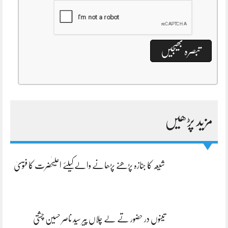
مزید پڑھیں
شیعہ کا جنازہ پڑھنے پڑھانے والےکیلئے اعلیٰحضرت کا فتویٰ
تینوں در حضور تے لے چلاں پیر سید ناصر حسین چشتی