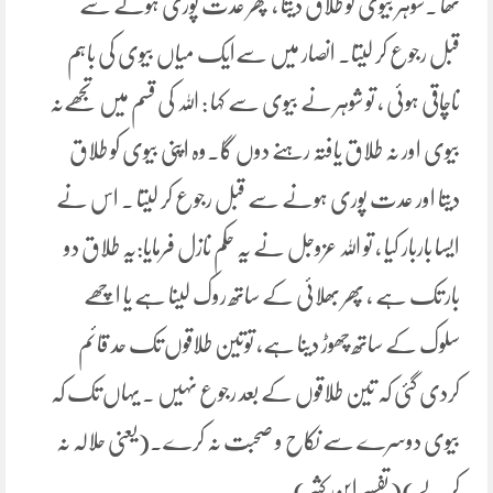
تھا ۔شوہر بیوی کو طلاق دیتا ، پھر عدت پوری ہونے سے
قبل رجوع کر لیتا۔ انصار میں سےایک میاں بیوی کی باہم
ناچاقی ہوئی ، تو شوہر نے بیوی سے کہا : اللہ کی قسم میں تجھےنہ
بیوی اور نہ طلاق یافتہ رہنے دوں گا۔وہ اپنی بیوی کو طلاق
دیتا اور عدت پوری ہونے سے قبل رجوع کر لیتا ۔ اس نے
ایسا باربار کیا ، تو اللہ عزوجل نے یہ حکم نازل فرمایا:یہ طلاق دو
بار تک ہے ، پھر بھلائی کے ساتھ روک لینا ہے یا اچھے
سلوک کے ساتھ چھوڑ دینا ہے، توتین طلاقوں تک حد قائم
کردی گئی کہ تین طلاقوں کے بعد رجوع نہیں ۔ یہاں تک کہ
بیوی دوسرے سے نکاح و صحبت نہ کرے۔(یعنی حلالہ نہ
کرلے)(تفسیر ابن کثیر)