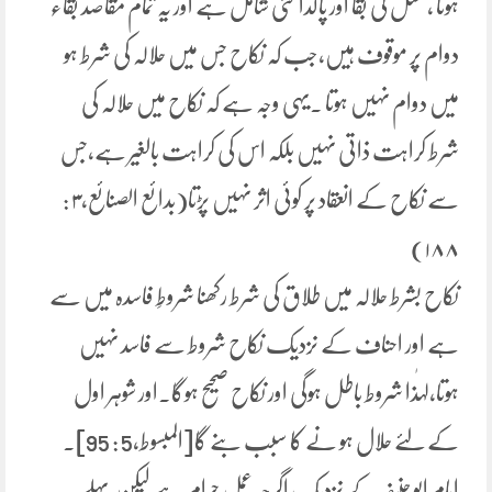
ہونا ، نسل کی بقا اور پاکدامنی شامل ہے اور یہ تمام مقاصد بقاء
دوام پر موقوف ہیں،جب کہ نکاح جس میں حلالہ کی شرط ہو
میں دوام نہیں ہوتا ۔یہی وجہ ہے کہ نکاح میں حلالہ کی
شرط کراہت ذاتی نہیں بلکہ اس کی کراہت بالغیر ہے،جس
سے نکاح کے انعقاد پر کوئی اثر نہیں پڑتا(بدائع الصنائع،۳ :
۱۸۸)
نکاح بشرط حلالہ میں طلاق کی شرط رکھنا شروطِ فاسدہ میں سے
ہے اور احناف کے نزدیک نکاح شروط سے فاسد نہیں
ہوتا،لہٰذا شروط باطل ہوگی اور نکاح صحیح ہوگا۔اور شوہر اول
کے لئے حلال ہو نے کا سبب بنے گا[المبسوط،5 : 95]۔
امام ابو حنیفہ کے نزدیک اگرچہ عمل حرام ہے لیکن پہلے