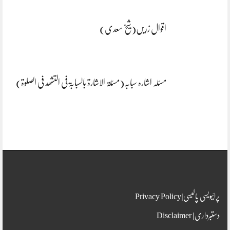
اقوال زریں(شیخ سعدی)
مسئلہ اشارہ سبابہ(مسئلۃ الاشارۃ بالسبابۃ فی التشھد فی الصلوۃ)
پرائیویسی پالیسی|Privacy Policy
دستبرداری| Disclaimer