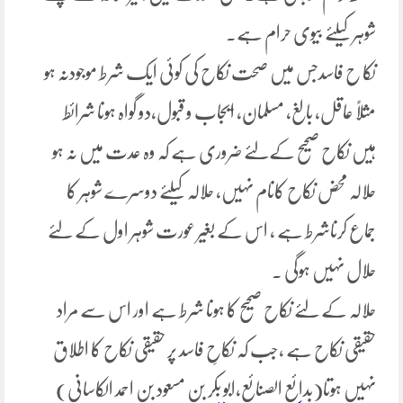
شوہر کیلئے بیوی حرام ہے۔
نکا ح فاسدجس میں صحت نکاح کی کوئی ایک شرط موجودنہ ہو
مثلاً عاقل، بالغ، مسلمان، ایجاب و قبول،دو گواہ ہونا شرائط
ہیں نکاح صحیح کےلئے ضروری ہے کہ وہ عدت میں نہ ہو
حلالہ محض نکاح کانام نہیں، حلالہ کیلئے دوسرے شوہر کا
جماع کرناشرط ہے ، اس کے بغیر عورت شوہر اول کے لئے
حلال نہیں ہوگی ۔
حلالہ کے لئے نکاح صحیح کا ہونا شرط ہے اور اس سے مراد
حقیقی نکاح ہے ،جب کہ نکاحِ فاسد پر حقیقی نکاح کا اطلاق
نہیں ہوتا(بدائع الصنائع،ابو بکر بن مسعود بن احمد الکاسانی)