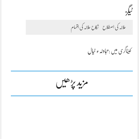
ٹیگز
حلالہ کی اصطلاح
نکاح حلالہ کی اقسام
کیٹاگری میں :
تبادلہء خیال
مزید پڑھیں