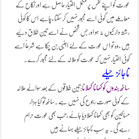
عورت کو اپنے نفس پر مکمل اختیار حاصل ہے اور نکاح کے
معاملے میں کوئی اسے مجبور نہیں کر سکتا ،چاہے اس کا کوئی
رشتہ دار کیوں نہ ہو اور جس شخص نے اسے تین طلاق دئیے
ہیں ،وہ تو اس عورت کے لئے اجنبی بن چکا ہے شرعاً اسے
کوئی اختیار نہیں کہ عورت کو حلالہ کے لئے مجبور کرے۔
ناجائز حیلے
ساٹھ بندوں کو کھانا کھلان
ا
:تین طلاقوں کے بعد سوائے حلالہ
کے کوئی صورت رجوع کی نہیں ہے۔ساٹھ تو کیا ہزار
مساکین کو بھی کھانا کھلادیا جائے ، تب بھی عورت حرام
رہے گی۔ یہ سب ناجائز حیلے بہانے ہیں