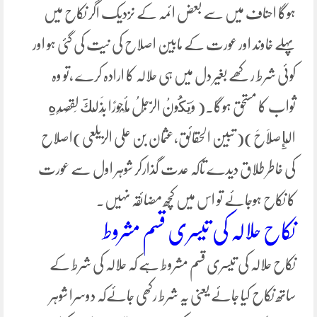
ہوگا احناف میں سے بعض ائمہ کے نزدیک اگر نکاح میں
پہلے خاوند اور عورت کے مابین اصلاح کی نیت کی گئی ہو اور
کوئی شرط رکھے بغیر دل میں ہی حلالہ کا ارادہ کرے ،تو وہ
ثواب کا مستحق ہوگا۔( وَيَكُونُ ‌الرَّجُلُ ‌مَأْجُورًا بِذَلِكَ لِقَصْدِهِ
الْإِصْلَاحَ)( تبین الحقائق،عثمان بن علی الزیلعی)اصلاح
کی خاطر طلاق دیدے تاکہ عدت گذارکر شوہر اول سے عورت
کا نکاح ہوجائے تو اس میں کچھ مضائقہ نہیں۔
نکاح حلالہ کی تیسری قسم مشروط
نکاح حلالہ کی تیسری قسم مشروط ہے کہ حلالہ کی شرط کے
ساتھ نکاح کیا جائے یعنی یہ شرط رکھی جائےکہ دوسرا شوہر