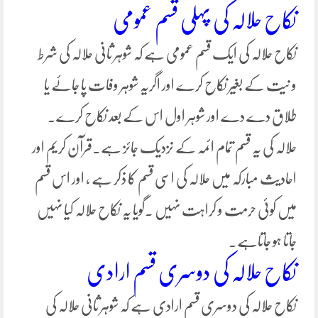
نکاح حلالہ کی پہلی قسم عمومی
نکاح حلالہ کی ایک قسم عمومی ہے کہ شوہر ثانی حلالہ کی شرط
و نیت کے بغیر نکاح کرے اور اگریہ شوہر وفات پا جائے یا
طلاق دے دے اور شوہر اول اس کے بعد نکاح کرے۔
حلالہ کی یہ قسم تمام ائمہ کے نزدیک جائز ہے۔قرآن کریم اور
احادیث مبارکہ میں حلالہ کی اسی قسم کا ذکر ہے ، اور اس قسم
میں کوئی حرمت و کراہت نہیں ۔گویا یہ نکاح حلالہ کیا نہیں
جاتا ہو جاتاہے۔
نکاح حلالہ کی دوسری قسم ارادی
نکاح حلالہ کی دوسری قسم ارادی ہے کہ شوہر ثانی حلالہ کی