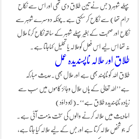
پہلے شوہر (جس نے تین طلاق دی تھی اور اس سے نکاح
حرام تھا) سے نکاح کر سکتی ہے۔ چونکہ دوسرے شوہر سے
نکاح اور صحبت کے بغیر پہلے شوہر کے ساتھ نکاح کرنا حلال
نہ تھا اس لیے اس فعل کوحلالہ یا تحلیل کہاجاتا ہے۔
طلاق اور حلالہ ناپسندیدہ عمل
طلاق اللہ کو ناپسند بھی ہے اور حلال بھی۔حدیث مبارکہ
ہے’’اللہ تعالی کے ہاں حلال وجائز کاموں میں سب سے
زیادہ ناپسندیدہ طلاق ہے‘‘۔(ابو داؤد)
احادیث میں حلالہ کرنے والوں کی سخت مذمت آئی ہے۔
کہ جو شخص حلالہ کرتا ہے اور جس کے لیے حلالہ کیا جاتا ہے،