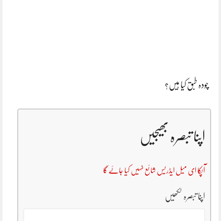
چودہ طبق کیا ہیں؟
اپنا تبصرہ بھیجیں
آپکا ای میل ایڈریس شائع نہیں کیا جائے گا
اپنا تبصرہ لکھیں