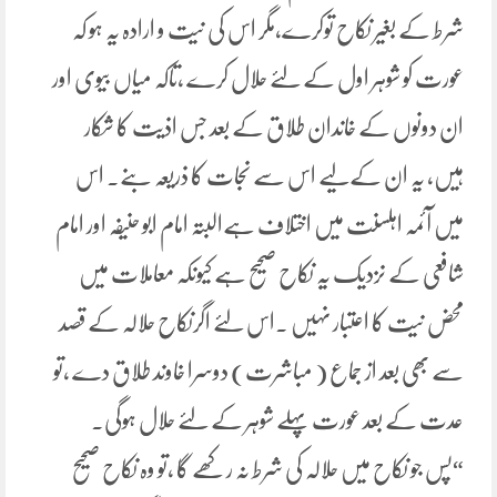
شرط کے بغیر نکاح توکرے،مگر اس کی نیت و ارادہ یہ ہو کہ
عورت کو شوہر اول کے لئے حلال کرے ،تاکہ میاں بیوی اور
ان دونوں کے خاندان طلاق کے بعد جس اذیت کا شکار
ہیں، یہ ان کےلیے اس سے نجات کا ذریعہ بنے۔ اس
میں آئمہ اہلسنت میں اختلاف ہےالبتہ امام ابو حنیفہ اور امام
شافعی کے نزدیک یہ نکاح صحیح ہے کیونکہ معاملات میں
محض نیت کا اعتبار نہیں ۔اس لئے اگرنکاح حلالہ کے قصد
سے بھی بعد از جماع ( مباشرت) دوسرا خاوند طلاق دے ،تو
عدت کے بعد عورت پہلے شوہر کے لئے حلال ہوگی۔
“پس جو نکاح میں حلالہ کی شرط نہ رکھے گا ،تو وہ نکاح صحیح