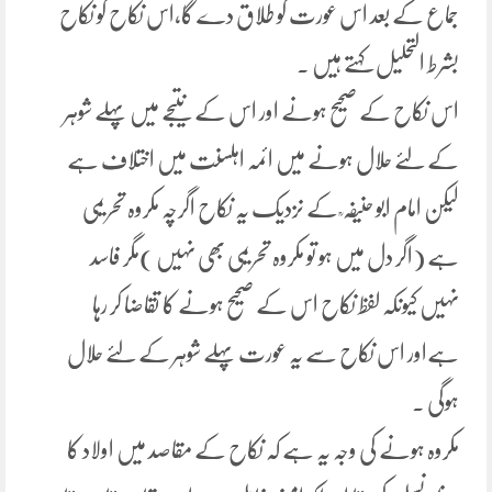
جماع کے بعد اس عورت کو طلاق دے گا،اس نکاح کو نکاح
بشرط التحلیل کہتے ہیں ۔
اس نکاح کے صحیح ہونے اور اس کے نتیجے میں پہلے شوہر
کے لئے حلال ہونے میں ائمہ اہلسنت میں اختلاف ہے
لیکن امام ابو حنیفہ ؒ کے نزدیک یہ نکاح اگرچہ مکروہ تحریمی
ہے (اگر دل میں ہو تو مکروہ تحریمی بھی نہیں )مگر فاسد
نہیں کیونکہ لفظ نکاح اس کے صحیح ہونے کا تقاضا کر رہا
ہےاور اس نکاح سے یہ عورت پہلے شوہر کے لئے حلال
ہوگی ۔
مکروہ ہونے کی وجہ یہ ہے کہ نکاح کے مقاصد میں اولاد کا