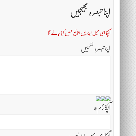
اپنا تبصرہ بھیجیں
آپکا ای میل ایڈریس شائع نہیں کیا جائے گا
اپنا تبصرہ لکھیں
آپکا نام
*