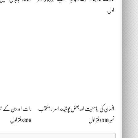
اول
انسان کی جامعیت اور بعض پوشیده اسرار مکتوب
رات اور دن کے محاس
نمبر 310دفتر اول
309دفتر اول