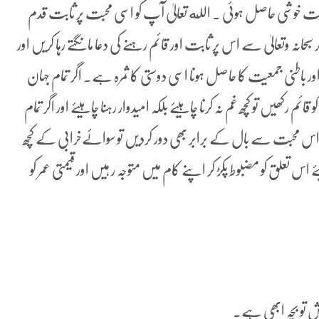
وشی حاصل ہوئی ۔ الله تعالیٰ آپ کو اسی محبت پر ثابت قدم
حانہ وتعالیٰ سے اس پر ثابت اور قائم رہنے کی دعا مانگتے رہا کریں اور
ر باطنی جمعیت کا حاصل ہونا اسی دوستی کا ثمرہ ہے۔ اگر تمام جہان
 رکھیں تو کچھ غم نہ کرنا چاہیئے بلکہ امیدوار رہنا چاہیئے اور اگر تمام
یکن اس محبت سے بال کے برابر بھی دور کردیں تو سوائےخرابی کے کچھ
ے اس تعلق کو مضبوط پکڑ کر اپنے کام میں متوجہ ر ہیں اور قیمتی عمر کو
 تو بچہ ابھی ہے۔