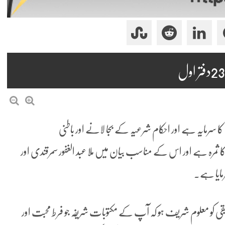
 سرمایہ ہے اور احکام شرعیہ کے بجا لانے اور باطنی
ہ ہے اور اس کے مناسب بیان میں ملا عبد الغفور سمرقندی اور
رمایا ہے۔
یقی کو معلوم شریف ہو کہ آپ کے مکتوبات شریفہ جو فرط محبت اور