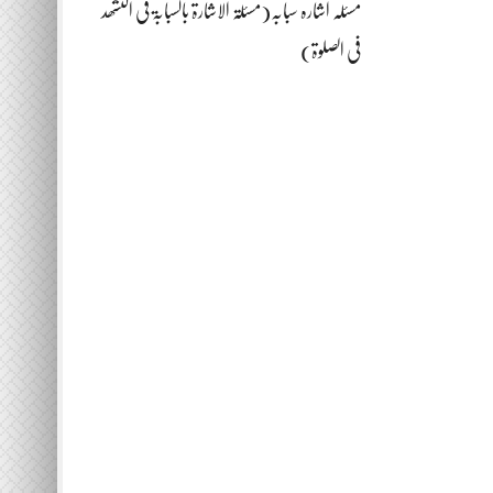
مسئلہ اشارہ سبابہ(مسئلۃ الاشارۃ بالسبابۃ فی التشھد
فی الصلوۃ)