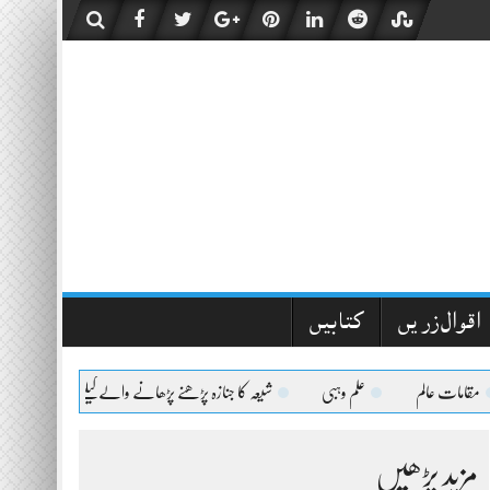
اقوال زریں
کتابیں
ت عالم
علم وہبی
شیعہ کا جنازہ پڑھنے پڑھانے والےکیلئے اعلیٰحضرت کا فتویٰ
مزید پڑھیں