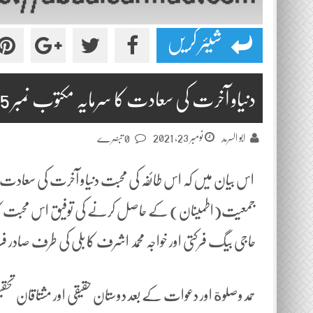
شیئر کریں
دنیاو آخرت کی سعادت کا سرمایہ مکتوب نمبر 235دفتر اول
نومبر 23, 2021
ابو السرمد
0 تبصرے
اس بیان میں کہ اس طائفہ کی محبت دنیاو آخرت کی سعادت کا
جمعیت(اطمینان) کے حاصل کرنے کی توفیق اس محبت کا ثمر
حاجی بیگ فرکتی اور خواجہ محمد اشرف کا بلی کی طرف صادر ف
حمد وصلوة اور دعوات کے بعد دوستان حقیقی اور مشتاقان تحق