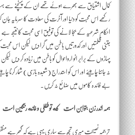
کمال اشتیاق سے بھرے ہوئے تھے ان کے پہنچنے سے بہت خ
رکھے اس محبت کو دنیا اور آخرت کی سعادت کا سرمایہ جان کر سب
احکام شرعیہ کے بجا لانے کی توفیق اسی محبت کا نتیجہ ہے او
جتنی ظلمتیں اور کدورتیں باطن میں گرا دیں لیکن اس محبت کو قائم
پہاڑوں کے برابر انو ارواحوال کو باطن میں زیادہ کر دیں ل
نہ جاننا چاہیئے اور اس کو استدراج (شعبدہ بازی) شمار کرنا چاہیئ
بے فائد ہ کاموں میں ضائع نہ کریں۔
ہمہ اندر زن بتوابن است
که توطفلی و خانه
رنگین
است
تر جمہ نصیحت میری تجھ سے ساری یہی ہے کہ گھر ہے منقش