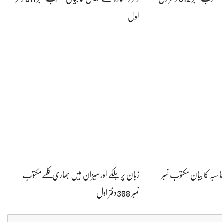
اول
بہ کا بیان مکتوب نمبر
زبان پر ہلکے اور میزان میں بھاری کلمےمکتوب
نمبر 308دفتر اول