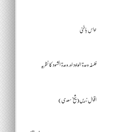
حواس باطنی
فلسفہ وحدۃ الوجود اور وحدۃ الشہود کا نظریہ
اقوال زریں(شیخ سعدی)