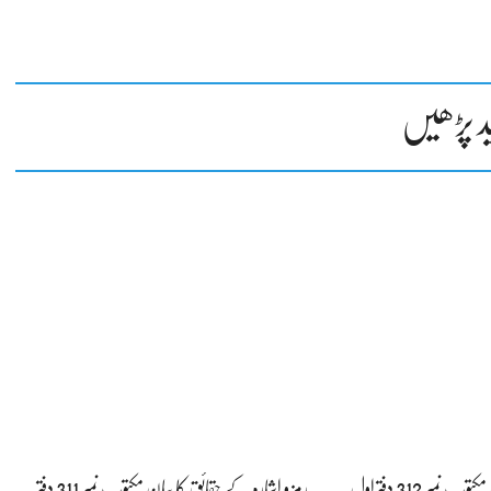
د پڑھیں
نمبر 312 دفتراول
رمز و اشارہ کے حقائق کا بیان مکتوب نمبر 311 دفتر