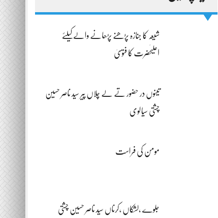
شیعہ کا جنازہ پڑھنے پڑھانے والےکیلئے
اعلیٰحضرت کا فتویٰ
تینوں در حضور تے لے چلاں پیر سید ناصر حسین
چشتی سیالوی
مومن کی فراست
جلوے ،لشکاں ،کرناں سید ناصر حسین چشتی