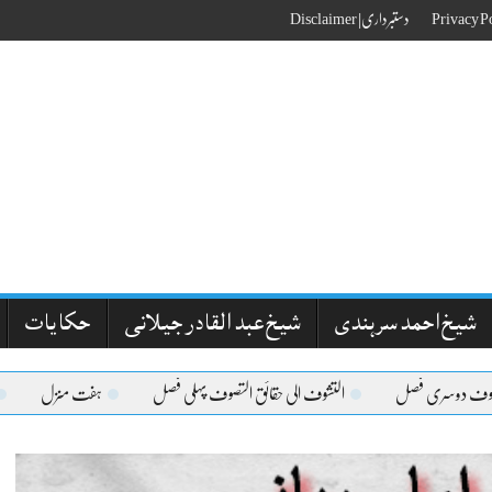
دستبرداری| Disclaimer
شیخ احمد سرہندی
شیخ عبد القادر جیلانی
حکایات
دوسری فصل
التشوف الی حقائق التصوف پہلی فصل
ہفت منزل
مقاما