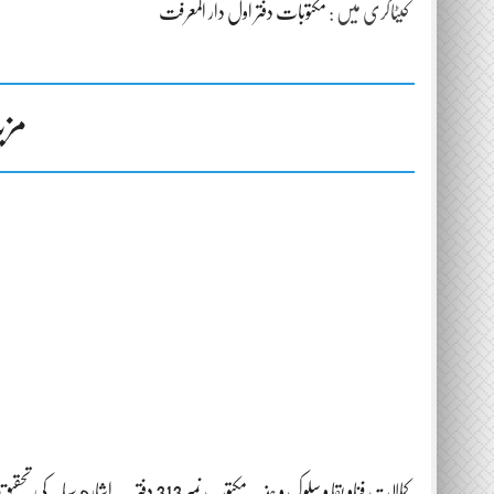
کیٹاگری میں :
مکتوبات دفتر اول دار المعرفت
مزی
کمالات فناو بقا و سلوک و جذ بہ مکتوب نمبر 313 دفتر
اشاره سبابہ کی تحقیق مکتوب 