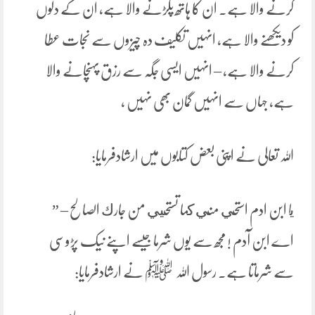
کرنے والا ہے۔ ان کا ہاتھ پکڑنے والا ہے، ان کے دلوں
کو دیکھنے والا ہے، انہیں تکلیف دہ چیزوں سے نجات عطا
کرنے والا ہے، – انہیں ایسی جگہ سے رزق پہنچانے والا
ہے، جہاں سے انہیں گمان بھی نہیں ،
اللہ تعالی نے اپنی بعض کتابوں میں ارشادفرمایا:
يا ابن ادم استحي مني كما تستحيي من جارك الصالح – ”
اے ابن آدم ! مجھ سے یوں شرما جیسے اپنے نیک پڑوسی
سے شرماتا ہے۔ رسول اللہ ﷺ نے ارشادفرمایا: