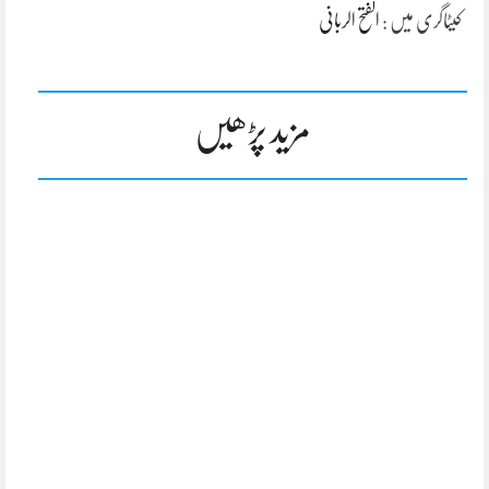
کیٹاگری میں :
الفتح الربانی
مزید پڑھیں