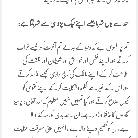
اللہ سے یوں شرما جیسے اپنے نیک پڑوسی سے شرماتا ہے:
تم پر افسوس ہے کہ دنیا کے بدلے تم آخرت کو کیسے خراب
کرتے ہو، اپنے نفس اور خواہش اور شیطان اور خلقت کی
اطاعت کر کے اپنے مالک کی تابع داری کیسے فاسد کرتے
ہو، اس کے غیر سے شکوہ وشکایت کر کے اپنے تقوی کو
کیوں ضائع کرتے ہو، کیا تمہیں نہیں معلوم کہ اللہ تعالی : پرہیز
گاروں کا حافظ و ناصر ہے، ان سے بدی کو روکنے والا
ہے،ان کو تعلیم دینے والا ہے , انہیں اپنی معرفت عنایت