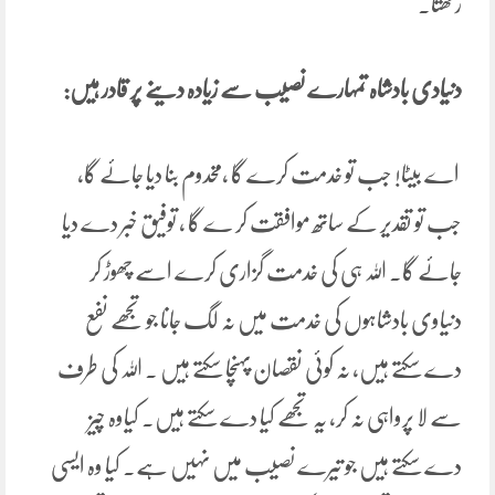
رکھتا۔
دنیادی بادشاہ تمہارے نصیب سے زیادہ دینے پر قادر ہیں:
اے بیٹا! جب تو خدمت کرے گا ،مخدوم بنا دیا جائے گا،
جب تو تقدیر کے ساتھ موافقت کر ے گا ، توفیق خبر دے دیا
جائے گا۔ اللہ ہی کی خدمت گزاری کرے اسے چھوڑ کر
دنیاوی بادشاہوں کی خدمت میں نہ لگ جانا جو تجھے نفع
دے سکتے ہیں، نہ کوئی نقصان پہنچا سکتے ہیں ۔ اللہ کی طرف
سے لا پرواہی نہ کر، یہ تجھے کیا دے سکتے ہیں۔ کیاوہ چیز
دے سکتے ہیں جو تیرے نصیب میں نہیں ہے۔ کیا وہ ایسی