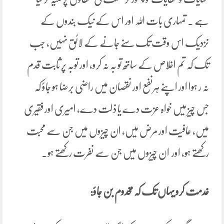
ہے ۔ تمہاری بات اللہ اور اس کے نیک بندوں کے
نزدیک اس وقت تک سنے جانے کے لائق نہیں، جب
تک کہ تم اخلاص کے ساتھ تو بہ نہ کرو، اور توبہ پر ثابت قدم
نہ ر ہوا اور اپنے ہرنفع اور نقصان میں راضی برضا ہو جاؤ کہ
جس چیز میں خواہ عزت دے یا ذلت دے، امیری اور فقیری
میں، عافیت اور مرض میں، ان چیزوں میں جن سے محبت
رکھتے ہو، اور ان چیزوں میں جن سے نفرت رکھتے ہو۔
خدمت کرو یہاں تک کہ مخدوم بن جاؤ: