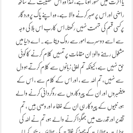
یا آخرت میں ظہور ہوتا ہے، لہذا وہ اس مصیبت کے ساتھ
راضی اور اس پر صبر کرنے والا ہے، وہ اپنے پاک پروردگار
پرکسی قسم کی تہمت نہیں رکھتا، اس کارب اس بلا کی وجہ
سے اسے دوسرے امور سے روک دیتا ہے۔ اے دنیا میں
مشغول رہنے والو! ان مقامات پر تمہیں کلام کرنے کا کوئی
حق نہیں ہے، کیونکہ تم اپنی زبانوں سے کلام کرتےہو دل
سے نہیں، تم اللہ سے ، اور اس کے کلام سے ، اس کے
پیغمبروں اور ان کے پیروکاروں سے روگردانی کرنے والے
ہو، نبیوں کے پیروکار ہی ان کے خلفاء اور وصی ہیں ، تم
تقدیر اور قدرت میں جھگڑا کرنے والے ہو، تم نے اللہ کی
عنایات وعطایات کو چھوڑ کر خلقت کی عطاؤں پر تکیہ کر لیا