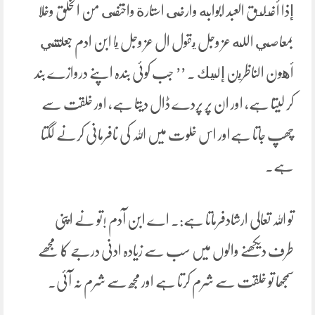
إذا أغـلـق العبد ابوابه وارخى استارة واختفى من الخلق وخلا
بمعاصي الله عز وجل يقول ال عز وجل يا ابن ادم جعلتني
أهون الناظرين إليك . ’’ جب کوئی بندہ اپنے دروازے بند
کر لیتا ہے، اور ان پر پردے ڈال دیتا ہے، اور خلقت سے
چھپ جاتا ہےاور اس خلوت میں اللہ کی نافرمانی کرنے لگتا
ہے۔
تو اللہ تعالی ارشادفرماتا ہے:۔ اے ابن آدم !تو نے اپنی
طرف دیکھنے والوں میں سب سے زیادہ ادنی درجے کا مجھے
سمجھا تو خلقت سے شرم کرتا ہے اور مجھ سے شرم نہ آئی۔