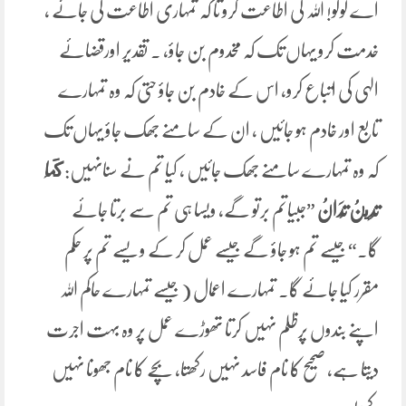
اے لوگو! اللہ کی اطاعت کرو تا کہ تمہاری اطاعت کی جائے ،
خدمت کرو یہاں تک کہ مخدوم بن جاؤ، ۔ تقدیر اورقضائے
الہی کی اتباع کرو، اس کے خادم بن جاؤ حتی کہ وہ تمہارے
تابع اور خادم ہو جائیں ، ان کے سامنے جھک جاؤ یہاں تک
کہ وہ تمہارے سامنے جھک جائیں ، کیا تم نے سنانہیں:
‌كَمَا
‌تَدِينُ تُدَانُ
”جبیاتم برتو گے، ویسا ہی تم سے برتا جائے
گا۔“ جیسے تم ہو جاؤ گے جیسے عمل کر کے ویسے تم پر حکم
مقرر کیا جائے گا۔ تمہارے اعمال ( جیسے تمہارے حاکم اللہ
اپنے بندوں پرظلم نہیں کرتا تھوڑے عمل پر وہ بہت اجرت
دیتا ہے، صحیح کا نام فاسد نہیں رکھتا، بچے کا نام جھونا نہیں