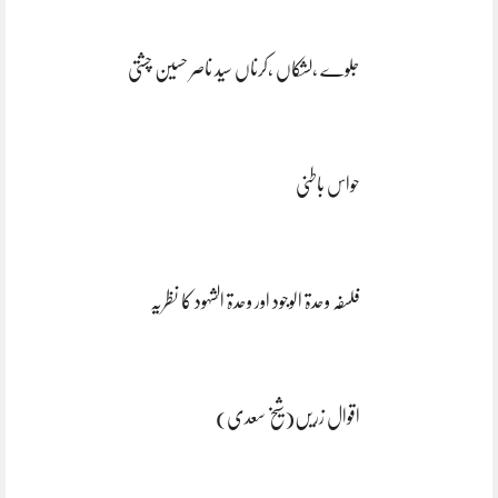
جلوے ،لشکاں ،کرناں سید ناصر حسین چشتی
حواس باطنی
فلسفہ وحدۃ الوجود اور وحدۃ الشہود کا نظریہ
اقوال زریں(شیخ سعدی)