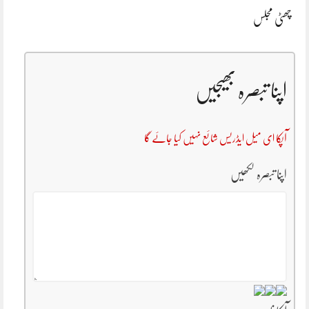
چھٹی مجلس
اپنا تبصرہ بھیجیں
آپکا ای میل ایڈریس شائع نہیں کیا جائے گا
اپنا تبصرہ لکھیں