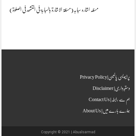
مسئلہ اشارہ سبابہ(مسئلۃ الاشارۃ بالسبابۃ فی التشھد فی الصلوۃ)
پرائیویسی پالیسی|Privacy Policy
دستبرداری| Disclaimer
ہم سے رابطہ| Contact Us
ہمارے بارے میں| About Us
Copyright © 2021 | Abualsarmad