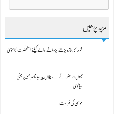
مزید پڑھیں
شیعہ کا جنازہ پڑھنے پڑھانے والےکیلئے اعلیٰحضرت کا فتویٰ
تینوں در حضور تے لے چلاں پیر سید ناصر حسین چشتی
سیالوی
مومن کی فراست