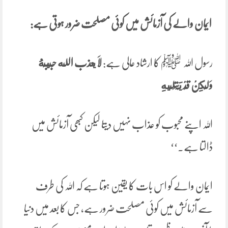
ایمان والے کی آزمائش میں کوئی مصلحت ضرور ہوتی ہے:
رسول اللہ ﷺ کا ارشاد عالی ہے:
لَا يعذب الله حَبِيبَهُ
وَلَكِنْ قَدْ ‌يَبْتَلِيهِ
اللہ اپنے محبوب کو عذاب نہیں دیتا لیکن کبھی آزمائش میں
ڈالتا ہے۔‘‘
ایمان والے کو اس بات کا یقین ہوتا ہے کہ اللہ کی طرف
سے آزمائش میں کوئی مصلحت ضرور ہے، جس کا بعد میں دنیا