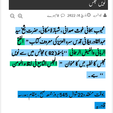
نویں مجلس
مارچ 14, 2022
ابو السرمد
0 تبصرے
محبوب سبحانی غوث صمدانی ، شہباز لامکانی، حضرت شیخ سید
عبدالقادر جیلانی قدس سرہ العزیز کی معروف کتاب ”
الفتح
الربانی والفیض الرحمانی
‘‘باسٹھ (62 ) مجالس میں سے نویں
مجلس کا خطبہ جس کا عنوان
”
المجلس التاسع فی ابتلاء المومن
‘‘
ہے۔
بوقت منعقد ہ22شوال 545 بروز جمعہ صبح ، بمقام :مدرسہ
قادر یہ