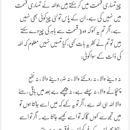
چیز تمہاری قسمت میں کر سکتے ہیں جواللہ نے تمہاری قسمت
میں نہیں کی ہے، ان کے پاس تو نئی چیز کوئی بھی نہیں
ہے، اگر تم یہ کہو کہ وہ ( قسمت سے باہر کی چیز دے سکتے
ہیں تو تم نے کفر یہ بات کہی، کیا تمہیں نہیں معلوم کہ اللہ
کی ذات کے سوا کوئی:
نہ دینے والا ، نہ روکنے والا ، نہ ضرر دینے والا ، نہ نفع
پہنچانے والا، نہ پہلے ہے، نہ پیچھے ہے بعد میں باقی رہنے
والا اللہ ہی اللہ ہے ، اگر تو یہ کہے کہ میں اسے جانتا ہوں تو
میں تجھ سے کہوں گا کہ تو اسے کیسے جانتا ہے۔ اگر تو اسے
جانتا پھر اس کے غیر کو اس پر فوقیت نہ دیتے۔