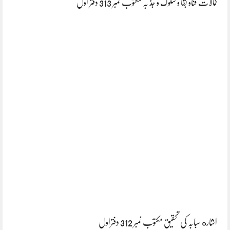
کمالات فناو بقا و سلوک و جذ بہ مکتوب نمبر 313 دفتر اول
اشاره سبابہ کی تحقیق مکتوب نمبر 312 دفتراول