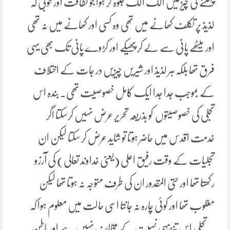
پہننے کی چیز میں الگ الگ جلوہ گر ہوا جو لطافت اور خوبی کہ
لذیذ پر تکلف کھانے میں تھی وہ کسی اور کھانے میں نہ تھی
اور میٹھے پانی سے لے کر پھیکے اور کڑوے پانی تک بھی یہی
فرق تھا بلکہ ہر لذیذ اور شیریں چیزیں در جات کے اختلاف
کے بموجب جدا جدا ایک کامل خصوصیت تھی۔ بندہ اس
تجلی کی خصوصیتوں کو بذریعہ تحریر عرض نہیں کرسکتا اگر
خدمت اقدس میں حاضر ہوتا تو شاید عرض کر سکتا لیکن ان
تجلیات کے وقت رفیق اعلی (یعنی خداوند تعالی) کی آرزو
رکھتا تھا اور حتی المقدور ان کی طرف متوجہ نہ ہوتا تھا لیکن
مغلوب تھا اور کوئی چارہ نہ جانتا اسی حالت میں معلوم ہوا کہ
یہ تجلی اس تنزیہی نسبت کے مخالف نہیں ہے اور باطن