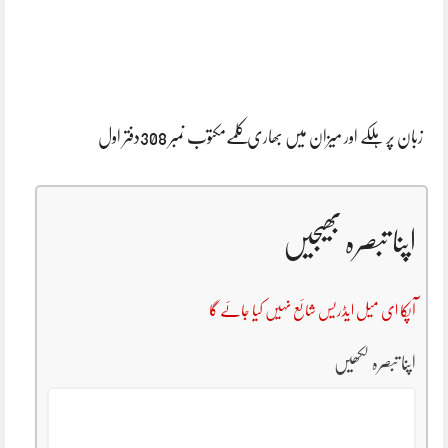
زبان پر ہلکے اور میزان میں بھاری کلمےمکتوب نمبر 308دفتر اول
اپنا تبصرہ بھیجیں
آپکا ای میل ایڈریس شائع نہیں کیا جائے گا
اپنا تبصرہ لکھیں