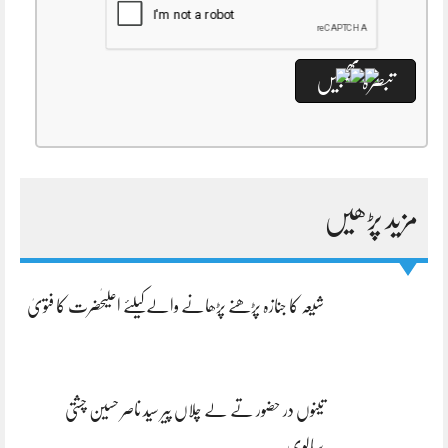
مزید پڑھیں
شیعہ کا جنازہ پڑھنے پڑھانے والےکیلئے اعلیٰحضرت کا فتویٰ
تینوں در حضور تے لے چلاں پیر سید ناصر حسین چشتی
سیالوی