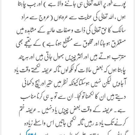
پورے طور پر الله تعالی ہی جاننے والا ہے ) اور جب چاہتا
ہوں ، اللہ تعالی کی عنایت سے عروجوں (عروج سے مراد
سالک کا حق تعالی کی ذات و صفات عالیہ کے مشاہدہ میں
مستغرق ہو جانا اور مخلوق سے منقطع ہونا ہے) کے نتیجے بھی
مترتب ہوتے ہیں اور اکثر چیز یں بھول جاتی ہیں اور ہر چند
چاہتا ہوں کہ بعض حالات کو لکھ لوں تا کہ عریضہ لکھتے وقت یاد
آ جاویں لیکن نہیں ہوسکتا کیونکہ نظر میں حقیر اور ہیچ دکھائی
دیتے ہیں ان کا لکھنا تو کجا- ان سے تو بہ ہی کرنا مناسب
ہے۔ عریضہ کے وقت بعض چیزیں یا دنہیں ۔ عریضہ ختم
کرنے تک یاد نہ رہیں تاکہ لکھی جاتیں اس واسطے زیادہ