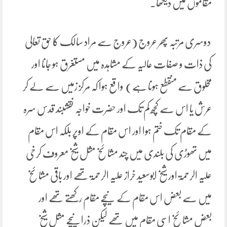
مقاموں میں دیکھا۔
دوسری مرتبہ پھر عروج (عروج سے مراد سالک کا حق تعالی
کی ذات و صفات عالیہ کے مشاہدہ میں مستغرق ہو جانا اور
مخلوق سے منقطع ہونا ہے) واقع ہوا کہ مرکز زمیں سے لے کر
عرش یا اس سے کچھ کم تک اور حضرت خواجہ نقشبند قدس سرہ
کے مقام تک ختم ہوا اور اس مقام کے اوپر بلکہ اس مقام
میں تھوڑی کی بلندی میں چند مشائخ مثل شیخ معروف کرخی
علیہ الرحمۃ اور شیخ ابوسعید خراز علیہ الرحمۃ تھے اور باقی مشائخ
میں سے بعض اس مقام کے نیچے مقام رکھتے تھے اور
بعض مشائخ اسی مقام میں تھے لیکن ذرانیچے مثل شیخ