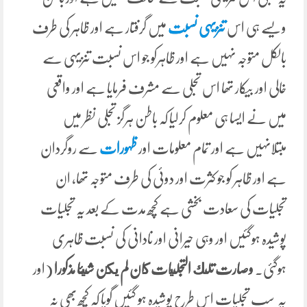
ویسے ہی اس
تنزیہی نسبت
میں گرفتار ہے اور ظاہر کی طرف
بالکل متوجہ نہیں ہے اور ظاہرکو جو اس نسبت تنزیہی سے
خالی اور بیکار تھا اس تجلی سے مشرف فرمایا ہے اور واقعی
میں نے ایسا ہی معلوم کرلیا کہ باطن ہرگز تجلی نظر میں
مبتلانہیں ہے اور تمام معلومات اور
ظہورات
سے روگردان
ہے اور ظاہر کو جو کثرت اور دوئی کی طرف متوجہ تھا، ان
تجلیات کی سعادت بخشی ہے کچھ مدت کے بعد یہ تجلیات
پوشیدہ ہوگئیں اور وہی حیرانی اور نادانی کی نسبت ظاہری
ہوگئی۔
وصارت تلك التجليات كان لم يكن شيئا مذکورا
(اور
یہ سب تجلیات اس طرح پوشیدہ ہو گئیں گویا کہ کچھ بھی نہ