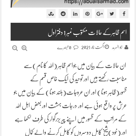
اسم ظاہرکے حالات مکتوب نمبر 1 دفتراول
اگست 6, 2021
ابو السرمد
0 تبصرے
ان حالات کے بیان میں جواسم ظاہر (اللہ کا نام)سے
مناسبت رکھتے ہیں اور توحید کی ایک خاص قسم کے
ظہور(ظاہر ہونا) اور ان عروجات(بلند ہونا) کے بیان میں جو
عرش پر واقع ہوئی ہے اور درجات بہشت اور بعض اہل اللہ
کے مراتب کے ظہور میں اپنے پیر بزرگوار کی طرف لکھا ہے
اور (خود)شیخ کامل دوسروں کو کامل کرنے والے کمال