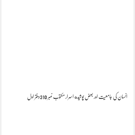
انسان کی جامعیت اور بعض پوشیده اسرار مکتوب نمبر 310دفتر اول