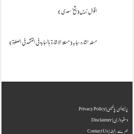
اقوال زریں(شیخ سعدی)
مسئلہ اشارہ سبابہ(مسئلۃ الاشارۃ بالسبابۃ فی التشھد فی الصلوۃ)
پرائیویسی پالیسی|Privacy Policy
دستبرداری| Disclaimer
ہم سے رابطہ| Contact Us