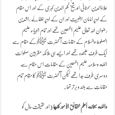
علاؤالدین سمنانی اور شیخ نجم الدین کبری کے اور اس مقام
کے اوپر امامان اہلبیت اور ان کے اوپر خلفائے راشدین
رضوان اللہ تعالی علیہم اجمعین تھے اور تمام انبیاء علیہم
الصلوة والسلام کے مقامات آنحضرت ﷺکے مقام سے
ایک طرف علیحدہ تھے اور ایسے ہی ملائکہ مقربین صلوات
الله وسلامہ علیہم اجمعین کے مقامات اس مقام سے
دوسری طرف جدا تھے لیکن آنحضرت ﷺ کا مقام تمام
مقامات سے بلند و برتر تھا۔
والله سبحانه أعلم بحقائق الأمورکلها
(اور حقیقت حال کو