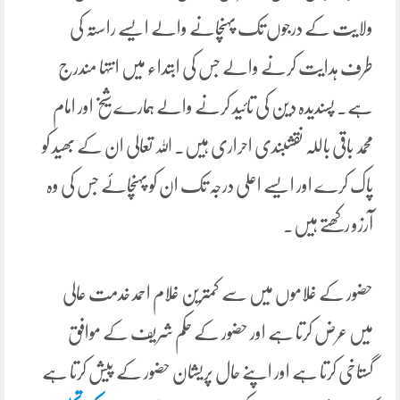
ولایت کے درجوں تک پہنچانے والے ایسے راستہ کی
طرف ہدایت کرنے والے جس کی ابتداء میں انتہا مندرج
ہے۔ پسندیدہ دین کی تائید کرنے والے ہمارے شیخ اور امام
محمد باقی باللہ نقشبندی احراری ہیں۔ اللہ تعالی ان کے بھید کو
پاک کرے اور ایسے اعلی درجہ تک ان کو پہنچائے جس کی وہ
آرزو رکھتے ہیں۔
حضور کے غلاموں میں سے کمترین غلام احمد خدمت عالی
میں عرض کرتا ہے اور حضور کے حکم شریف کے موافق
گستاخی کرتا ہے اور اپنے حال پریشان حضور کے پیش کرتا ہے