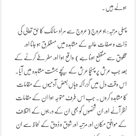
ہوئے ہیں۔
پہلی مرتبہ: جو عروج (عروج سے مراد سالک کا حق تعالی کی
ذات و صفات عالیہ کے مشاہدہ میں مستغرق ہو جانا اور
مخلوق سے منقطع ہونا ہے) واقع ہوا اور سفر طے کرنے کے
بعد جب عرش پر پہنچا عرش کے نیچے بہشت مشاہدہ میں آیا۔
اس وقت دل میں گزرا کہ وہاں بعض آدمیوں کے مقامات
کا مشاہدہ کروں۔ جب اس طرف متوجہ ہوا ان کے مقامات
نظر آئے اور ان شخصوں کو بھی ان کے در جوں کے اختلاف
کے موافق مکان اور مرتبہ اور شوق و ذوق کے لحاظ سے ان