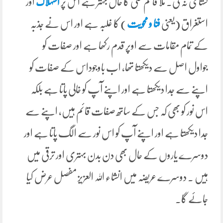
گستاخی نہ کی۔ ملا قاسم علی کا حال بہتر ہے اس پر
استہلاک
اور
استغراق (یعنی
فنا و محویت
) کا غلبہ ہے اور اس نے جذبہ
کے تمام مقامات سے اوپر قدم رکھا ہے اور صفات کو
جواول اصل سے دیکھتا تھا، اب باوجوداس کے صفات کو
اپنے سے جدا دیکھتا ہے اور اپنے آپ کو خالی پاتا ہے بلکہ
اس نور کو بھی کہ جس کے ساتھ صفات قائم ہیں، اپنے سے
جدا دیکھتا ہے اور اپنے آپ کو اس نور سے الگ پاتا ہے اور
دوسرے یاروں کے حال بھی دن بدن بہتری اور ترقی میں
ہیں ۔ دوسرے عریضہ میں انشاء اللہ العزیز مفصل عرض کیا
جائے گا۔