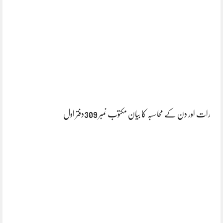
رات اور دن کے محاسبہ کا بیان مکتوب نمبر 309دفتر اول