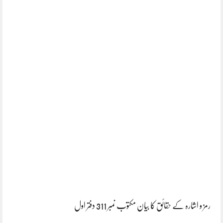
رمز و اشارہ کے حقائق کا بیان مکتوب نمبر 311 دفتر اول