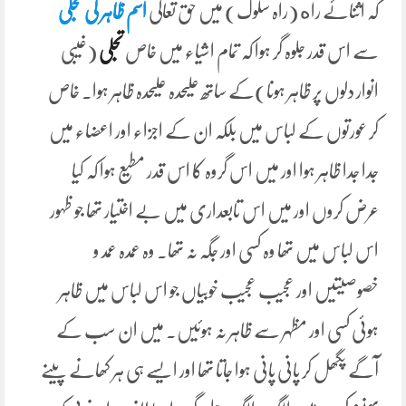
کہ اثنائے راه (راہ سلوک) میں حق تعالی
اسم ظاہر کی تجلی
سے اس قدر جلوہ گر ہوا کہ تمام اشیاء میں خاص
تجلی
(غیبی
انوار دلوں پر ظاہر ہونا)کے ساتھ علیحدہ علیحدہ ظاہر ہوا۔ خاص
کر عورتوں کے لباس میں بلکہ ان کے اجزاء اور اعضاء میں
جدا جدا ظاہر ہوا اور میں اس گروہ کا اس قدر مطیع ہوا کہ کیا
عرض کروں اور میں اس تابعداری میں بے اختیار تھا جو ظہور
اس لباس میں تھا وہ کسی اور جگہ نہ تھا۔ وہ عمدہ عمد و
خصوصیتیں اور عجیب عجیب خوبیاں جو اس لباس میں ظاہر
ہوئی کسی اور مظہر سے ظاہر نہ ہوئیں۔ میں ان سب کے
آگے پگھل کر پانی پانی ہوا جاتا تھا اور ایسے ہی ہر کھانے پینے