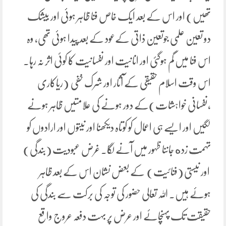
تھیں) اور اس کے بعد ایک خاص فنا ظاہر ہوئی اور بیشک
دو تعین علمی جوتعین ذاتی کےعود کے بعد پیدا ہوئی تھی، وہ
اس فنا میں گم ہوگئی اور انانیت اور نفسانیت کا کوئی اثر نہ رہا۔
اس وقت اسلام حقیقی کے آثار اور شرک خفی (ریاکاری
،نفسانی خواہشات)کے دور ہونے کی علامتیں ظاہر ہونے
لگیں اور ایسے ہی اعمال کو کوتاہ دیکھنا اور نیتوں اور ارادوں کو
تہمت زده جاننا ظہور میں آنے لگا۔ غرض عبودیت (بندگی)
اور نیستی (فنائیت) کے بعض نشان اس کے بعد ظاہر
ہوئے ہیں۔ اللہ تعالی حضور کی توجہ کی برکت سے بندگی کی
حقیقت تک پہنچائے اور عرض پر بہت دفعہ عروج واقع