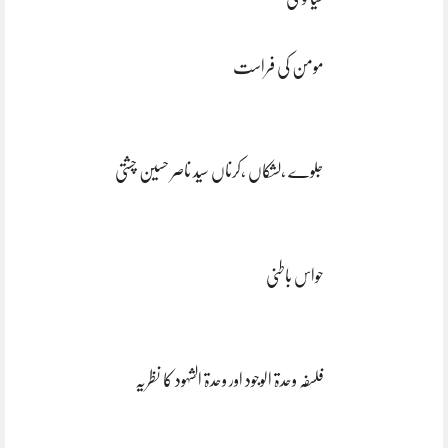
مومن کی فراست
جلوے ،لشکاں ،کرناں سید ناصر حسین چشتی
حواس باطنی
فلسفہ وحدۃ الوجود اور وحدۃ الشہود کا نظریہ