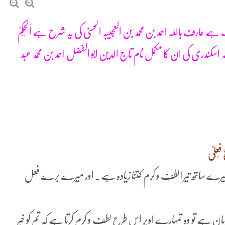
وتالیف ہے عارف باللہ احمد بن محمد بن العجیبہ الحسنی کی یہ شرح ہے اَلْحِکَمُ
لہ اسکندری کی ان کا مکمل نام تاج الدین ابو الفضل احمد بن محمد عبد
ِعْلِیْ
یرے ساتھ تیرا لطف و کرم کتنا زیادہ ہے۔ اور میرے برے فعل
ہربان ہے تو وہ تمہارے اوپر اس طرح لطف و کرم کرتا ہے کہ تم کو خبر