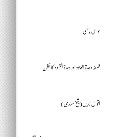
حواس باطنی
فلسفہ وحدۃ الوجود اور وحدۃ الشہود کا نظریہ
اقوال زریں(شیخ سعدی)