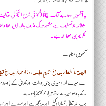
ستمبر 11, 2023
ابو السرمد
0 تبصرے
یہ آٹھویں دعا ہے کتاب اِیْقَاظُ الْھِمَمْ فِیْ شَرْحِ الْحِکَمْ کی ج
الْعِطَائِیَہ ْجو تصنیف ہے مشہور بزرگ عارف باللہ ابن عطاء ال
الکریم بن عطا اللہ ہے۔
آٹھویں مناجات
اِلٰهِىْ مَا اَلْطَفُكَ بِي مَعَ عَظِيمٍ جَهْلِي ، وَمَا اَرْحَمُكَ بِي مَعَ قَبِيْحِ ف
اے میرے اللہ ! میری بڑی جہالت اور نادانی کے باوجود م
کے باوجود میرے ساتھ تیرارحم کتنازیادہ ہے ۔
جب اللہ تعالیٰ تمہارا وکیل اور مددگار ہے اور تمہارے اوپر م