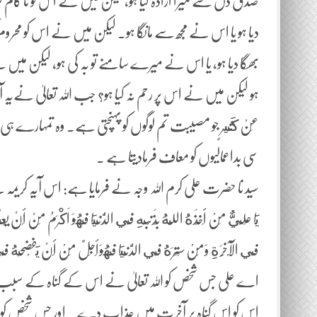
صدق دل سے میرا ارادہ کیا ہو، لیکن میں نے اس کو نا کام ک
دیا ہو یا اس نے مجھ سے مانگا ہو۔ لیکن میں نے اس کو محرو
بھگا دیا ہو، یا اس نے میرے سامنے تو بہ کی ہو، لیکن میں
ہو لیکن میں نے اس پر رحم نہ کیا ہو؟ جب اللہ تعالیٰ نےیہ آ یہ کریمہ نازل
عَنْ كَثِيرٍ جو مصیبت تم لوگوں کو پہنچتی ہے۔ وہ تمہارے ہ
سی بداعمالیوں کو معاف فرمادیتا ہے ۔
سید نا حضرت علی کرم اللہ وجہ نے فرمایا ہے: اس آیہ کر
يَا عَلِيٌّ مَنْ أَخَذَهُ اللَّهُ بِذَنْبِهِ فِي الدُّنْيَا فَهُوَ اَكْرَمُ مِنْ أَنْ یُعَ
فِي الْآخِرَةِ وَمَنْ سَتَرَهُ فِي الدُّنْيَا فَهُوَأَجَلٌ مِنْ أَنْ يَفْضَحُهُ فِ
اے علی جس شخص کو اللہ تعالیٰ نے اس کے گناہ کے سبب دنی
اس کو اس گناہ پر آخرت میں عذاب دے ۔ اور جس شخص کو اللہ