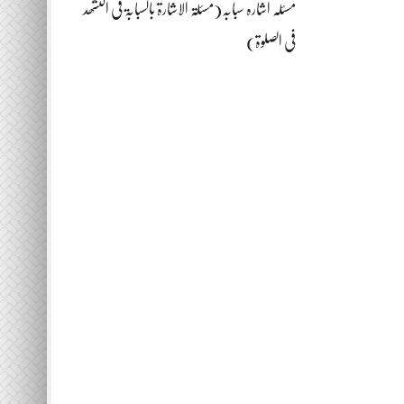
مسئلہ اشارہ سبابہ(مسئلۃ الاشارۃ بالسبابۃ فی التشھد
فی الصلوۃ)