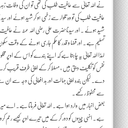
نے اللہ تعالیٰ سے عافیت طلب کی تھی تو ان کی وفات زہر س
عافیت طلب کی تو وہ تلوار سے زخمی ہو کر شہید ہوئے اور سید
شہید ہوئے ۔ اور سیدناحضرت علی رضی اللہ عنہ نے عافیت طل
تسلیم ہے۔ اور قضا و قدر کا حکم جاری ہونے کے وقت س
لہذا اللہ تعالیٰ یہ چاہتا ہے کہ اپنے بندے کو اس کے اوپر مخلوق 
نفس کو تکلیف دیتی ہیں ، مسلط کر کے اپنی طرف قریب ک
دے۔ لیکن بندہ اپنی جہالت اور بد افعالی کی وجہ سے ان سے ب
سے محفوظ رکھے۔
بعض اخبار میں وارد ہوا ہے۔ اللہ تعالیٰ فرماتا ہے۔ اے
ہے۔ انہی چیزوں کو دور کر کے میں تیرے اوپر کیسے رحم کروں۔ 