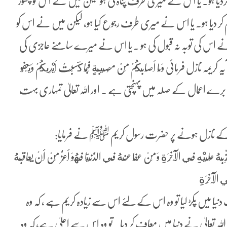
ردیا ہو۔ یا اس نے میری طرف پناہ لی ہو لیکن میں نے اس کو چھوڑ
م کر دیا ہو۔ یا اس نے میری طرف رجوع کیا ہو، لیکن میں نے اس کو
 نے اس کی توبہ نہ قبول کی ہو ۔ یا اس نے میرے سامنے عاجزی کی
 فرمائی وَمَا أَصَابَكُمْ مِنْ مُصِيبَةٍ فَبِمَا كَسَبَتْ أَيْدِيكُمْ وَيَعْفُو
ی برے اعمال کے صلہ میں پہنچتی ہے ۔ اور اللہ تعالیٰ تمہاری بہت
یمہ کے نازل ہونے پر حضرت رسول کریم ﷺ نے فرمایا:
ذِّبَهُ عَلَيْهِ فِي الْآخِرَةِ وَمَنْ عَفَا عَنْهُ فِي الدُّنْيَا فَهُوَ أَعَزُّ مِنْ أَنْ یُعَاقِبَهُ
ي الْآخِرَةِ
ا میں پکڑ لیا تو وہ اس کے لئے اس سے زیادہ کریم ہے ، کہ وہ
 تعالیٰ نے دنیا میں معاف کر دیا۔ تو وہ اس سے اعلیٰ ہے، کہ وہ