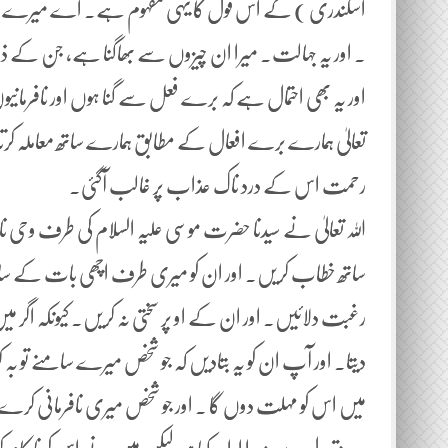
اسکندری ) کے اس قول کا یہی مفہوم ہے۔ اے میرے اللہ 
۔ اور یہ جہالت۔ میرا ان چیزوں سے بھاگنا ہے، جن کے ذری
اور یہ بھی احتمال ہے کہ برے فعل سے گنا ہوں اور نافرمانیوں ک
تعالیٰ ہمارے برے افعال کے مطابق ہمارے ساتھ معاملہ کرتا۔ ت
رحمت اس کے درد ناک عذاب پر غالب آگئی۔
اللہ تعالیٰ نے سیدنا حضرت موسی علیہ السلام کی طرف وحی
ساتھ خطاب کریں۔ اور ان کو میری طرف اچھی بات کے ساتھ 
رغبت دلائیں۔ اور ان کے او پر سختی نہ کریں۔ کیونکہ اگر میں
دیتا۔ اور آپ ان کو یہ بتادیں کہ جو شخص میرے سامنے تو بہ
میں اس کو مہلت دوں گا ۔ اور جو شخص میری نافرمانی 