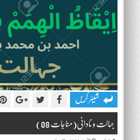
شیئر کریں
جہالت و نادانی(مناجات 08)