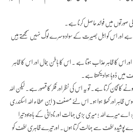
کی صورتوں میں فوائد حاصل کرنا ہے۔
 ہے اور اس کو اہل بصیرت کے سوادوسرے لوگ نہیں سمجھتے ہیں
 اس کا ظاہر عذاب ہوتا ہے ۔ اس کا باطن جمال اور اس کا ظاہر
طف میں ڈوبا ہوادیکھتا ہے۔
 کا گمان کرتا ہے۔ تو یہ اس کی نظر اور فکر کا قصور ہے۔ لیکن اللہ
وس ظاہر اور کھلا ہوا ہو۔ اس لئے مصنف (ابن عطاء اللہ اسکندری
اے میرے اللہ ! میری بڑی جہالت اور نادانی کے باوجود تیرا
یرے پوشیدہ لطف سے جہالت کرتا ہوں۔ اور تیرے ظاہری لطف کو