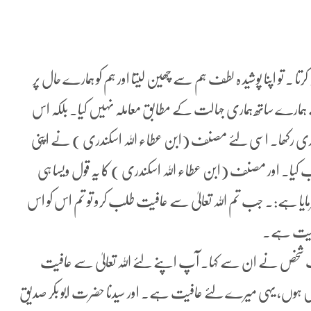
رتا ۔ تو اپنا پوشید ہ لطف ہم سے چھین لیتا اور ہم کو ہمارے حال پر
نے ہمارے ساتھ ہماری جہالت کے مطابق معاملہ نہیں کیا۔ بلکہ اس
اری رکھا۔ اسی لئے مصنف (ابن عطاء اللہ اسکندری ) نے اپنی
 کیا۔ اور مصنف (ابن عطاء اللہ اسکندری ) کا یہ قول ویسا ہی
مایا ہے:۔ جب تم اللہ تعالیٰ سے عافیت طلب کرو تو تم اس کو اس
عافیت ہے۔
یک شخص نے ان سے کہا۔ آپ اپنے لئے اللہ تعالیٰ سے عافیت
ں ہوں، یہی میرے لئے عافیت ہے۔ اور سیدنا حضرت ابو بکر صدیق