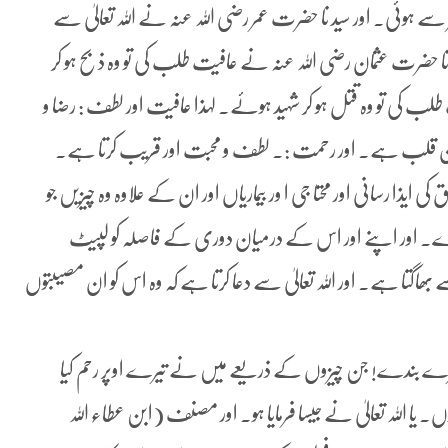
ے ہوئی۔ اور سید نا حضرت عمر رضی اللہ عنہ نے اللہ تعالیٰ سے
 نا حضرت عثمان رضی اللہ عنہ نے عافیت طلب کی تو وہ ذبح ہو کر
ب کی تو وہ قتل ہو کر شہید ہوئے۔ لہذا عافیت اور لطف : رضا و
کون قلب ہے۔ اور رحمت :۔ لطف و محبت اور قریب کرتا ہے۔
کی ایذا رسانی اور محتا جی ا ور بیماریاں اور ان کے علاوہ وہ چیزیں جو
رے۔ اور اپنے اور اس کے درمیان دوری کے فاصلہ کو لپیٹ
ھاگتا ہے۔ اور اللہ تعالیٰ سے دعا کرتا ہے کہ وہ اس کو ان مصیبتوں
 میرے بندے! جن چیزوں کے ذریعے میں نے تیرے اوپر رحم کیا
یا اللہ تعالیٰ نے جیسا فرمایا ہو۔ اور مصنف (ابن عطاء اللہ