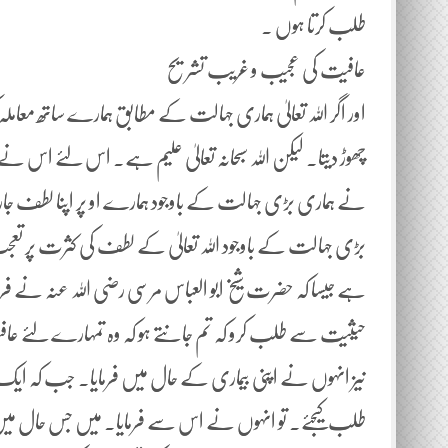
طلب کرتا ہوں ۔
عافیت کی عجیب و غریب تشریح
اور اگر اللہ تعالیٰ ہماری جہالت کے مطابق ہمارے ساتھ معاملہ ک
چھوڑ دیتا۔ لیکن اللہ سبحانہ تعالیٰ علیم ہے۔ اس لئے اس 
نے ہماری بڑی جہالت کے باوجود ہمارے او پر اپنا لطف ج
بڑی جہالت کے باوجود اللہ تعالیٰ کے لطف کی کثرت پر تعجب
ہے جیسا کہ حضرت شیخ ابو العباس مرسی رضی اللہ عنہ نے فر
حیثیت سے طلب کرو کہ تم جانتے ہو کہ وہ تمہارے لئے 
نیز انہوں نے اپنی بیماری کے حال میں فرمایا۔ جب کہ ا
طلب کیجئے۔ تو انہوں نے اس سے فرمایا۔ میں جس حال می