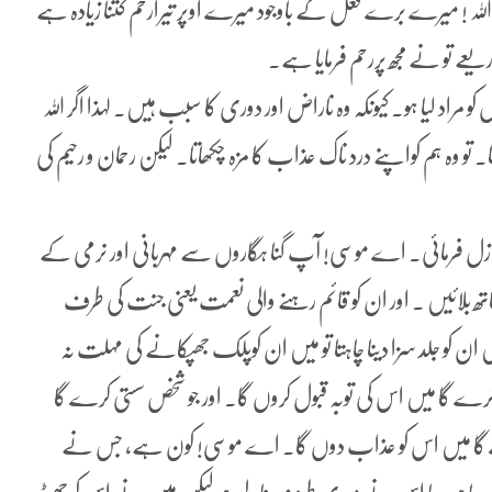
! میرے برے فعل کے باوجود میرے اوپر تیرارحم کتنا زیادہ ہے
عے تو نے مجھ پررحم فرمایا ہے۔
و مراد لیا ہو۔ کیونکہ وہ ناراض اور دوری کا سبب ہیں۔ لہذا اگر اللہ
و وہ ہم کواپنے درد ناک عذاب کا مزہ چکھاتا۔ لیکن رحمان و رحیم کی
 نازل فرمائی۔ اے موسی! آپ گنا ہگاروں سے مہربانی اور نرمی کے
بلائیں ۔ اور ان کو قائم رہنے والی نعمت یعنی جنت کی طرف
 ان کو جلد سزا دینا چاہتا تو میں ان کوپلک جھپکانے کی مہلت نہ
 کرے گا میں اس کی توبہ قبول کروں گا۔ اور جو شخص سستی کرے گا
کرے گا میں اس کو عذاب دوں گا۔ اے موسی! کون ہے، جس نے