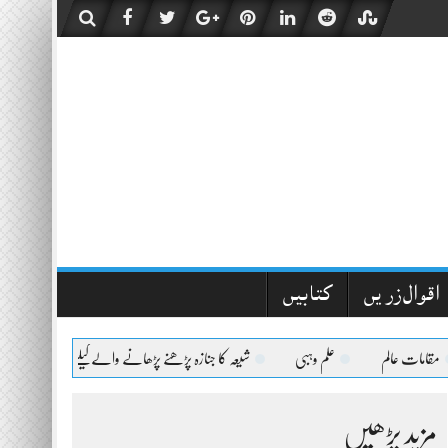
اقوال زریں
کتابیں
ت عالم
علم وہبی
شیعہ کا جنازہ پڑھنے پڑھانے والےکیلئے اعلیٰحضرت کا فتویٰ
مزید پڑھیں