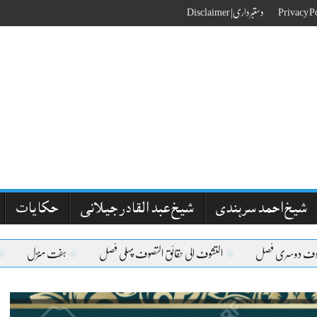
دستبرداری| Disclaimer
شیخ احمد سرہندی
شیخ عبد القادر جیلانی
حکایات
دوسری فصل
التشوف الی حقائق التصوف پہلی فصل
ہفت منزل
مقاما