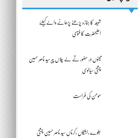
شیعہ کا جنازہ پڑھنے پڑھانے والےکیلئے
اعلیٰحضرت کا فتویٰ
تینوں در حضور تے لے چلاں پیر سید ناصر حسین
چشتی سیالوی
مومن کی فراست
جلوے ،لشکاں ،کرناں سید ناصر حسین چشتی