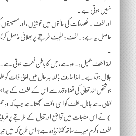
نہیں ہوتی ہے۔
اور لطف ۔ نقصانات کی حالتوں میں خوشیاں ، اور مصیبتوں 
حاصل یہ ہے:۔ لطف : لطیف طریقے پر بھلائی حاصل کرنا
۔
لہذ الطف جمیل :۔ وہ ہے، جس کا باطن نعمت ہوتی ہے۔ اور
جلال ہوتا ہے۔ لہذا عارف باللہ ہر حال میں اپنی ذات کو ل
جو شخص اللہ تعالیٰ کی قضا و قدر سے اس کے لطف کے جدا ہونے
تعالیٰ سے جاہل، لطف کو اسی وقت سمجھتا ہے جب کہ وہ محس
) نے اس مناجات میں تواضع اور تنزل کے طریقے پر فرمایا: 
لطف و کرم میرے ساتھ کتنا زیادہ ہے؟ اس طرح کہ میں ت