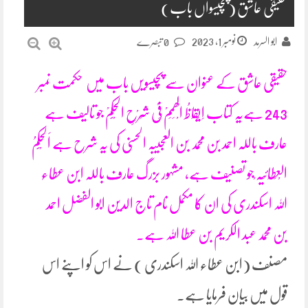
حقیقی عاشق (پچیسواں باب)
نومبر 1, 2023
ابو السرمد
0 تبصرے
حقیقی عاشق کے عنوان سے پچیسویں باب میں حکمت نمبر
243 ہےیہ کتاب اِیْقَاظُ الْھِمَمْ فِیْ شَرْحِ الْحِکَمْ جو تالیف ہے
عارف باللہ احمد بن محمد بن العجیبہ الحسنی کی یہ شرح ہے اَلْحِکَمُ
الْعِطَائِیَہ ْجو تصنیف ہے، مشہور بزرگ عارف باللہ ابن عطاء
اللہ اسکندری کی ان کا مکمل نام تاج الدین ابو الفضل احمد
بن محمد عبد الکریم بن عطا اللہ ہے۔
مصنف (ابن عطاء اللہ اسکندری ) نے اس کو اپنے اس
قول میں بیان فرمایا ہے۔