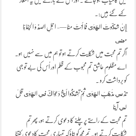
میں کامیاب ہو جائے ۔ اور اس کے بارے میں یہ اشعار
کہے گئے ہیں:۔
إِنْ شَكَوتَ الْهَوَى فَمَا أَنتَ مِنَّا —- احْمِلِ الصَّدَّ وَ الْجَفَا يَا
مُعَنَى
اگر تم محبت میں شکایت کرتے ہو تو ہم میں سے نہیں ہو۔
اے مظلوم عاشق تم محبوب کے ظلم اور اُس کی بے تو جہی
کو برداشت کرو ۔
تَدَّعِي مَذَهَبَ الهَوَى ثُمَّ تَشْكُوا أَيُّ دَعْوَاكَ فِي الْهَوَى قُلْ
لِي آیْنَا
تم محبت کے راستے پر چلنے کا دعوی کرتے ہو، پھر تم
شکایت کرتے ہو۔ تم مجھ کو بتاؤ کہ تمہاری محبت کادعوی کتنا