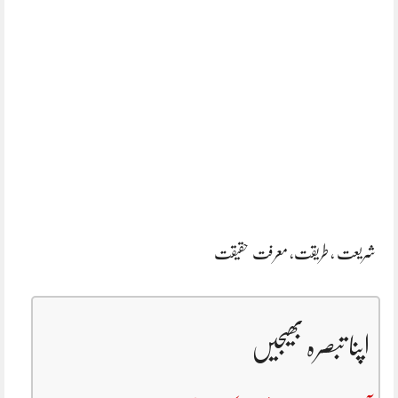
شریعت , طریقت, معرفت حقیقت
اپنا تبصرہ بھیجیں