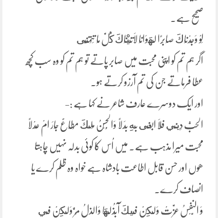
صحیح ہے۔
لَوْ وَجَدْنَاكَ صَابِرًا لِهَوَانَا لَاتَيْنَاكَ كُلَّ مَا تَتَمَنَّى
اگر ہم تم کو اپنی محبت میں صابر پاتے تو ہم تم کو وہ سب کچھ
عطا فرماتے جن کی تم آرزو کرتے ہو۔
اور ایک دوسرے عارف شاعر نے کہا ہے :-
الحبُّ دِينِي فَلَا ابْغَى بِهِ بَدَلًا وَالْحُسْنُ مَلٌكَ مُطَاعٌ جَارَ امْ عَدْلًا
محبت میرا مذہب ہے۔ میں اُس کا کوئی بدلہ نہیں چاہتا
ھوں اور حسن قابل اطاعت بادشاہ ہے خواہ وہ ظلم کرے یا
انصاف کرے۔
وَ النَّفْسُ عَزَّتْ وَلكِنْ فِيكَ آبْذُلُهَا وَالذلُ مُرٌّ وَلكِنْ فِي