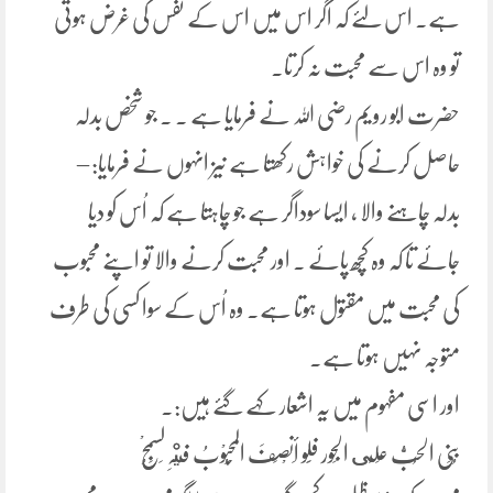
ہے۔ اس لئے کہ اگر اس میں اس کے نفس کی غرض ہوتی
تو وہ اس سے محبت نہ کرتا۔
حضرت ابو رویم رضی اللہ نے فرمایا ہے ۔ ۔ جو شخص بدلہ
حاصل کرنے کی خواہش رکھتا ہے نیز انہوں نے فرمایا: –
بدلہ چاہنے والا ، ایسا سوداگر ہے جو چاہتا ہے کہ اُس کو دیا
جائے تا کہ وہ کچھ پائے ۔ اور محبت کرنے والا تو اپنے محبوب
کی محبت میں مقتول ہوتا ہے۔ وہ اُس کے سوا کسی کی طرف
متوجہ نہیں ہوتا ہے۔
اور اسی مفہوم میں یہ اشعار کہے گئے ہیں:۔
بُنِی الحُبُّ عَلَى الجَور فَلَو أَنْصَفَ المَحْبُوْبُ فِيْہِ لَسَمُجْ