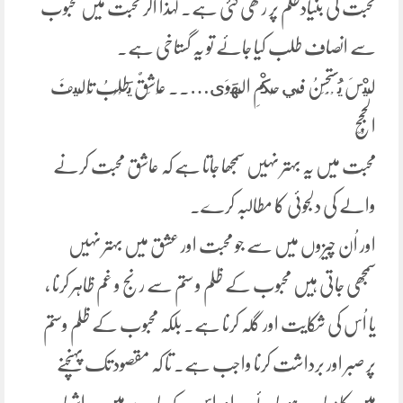
محبت کی بنیادظلم پر رکھی گئی ہے۔ لہذا اگر محبت میں محبوب
سے انصاف طلب کیا جائے تو یہ گستاخی ہے۔
لَيْسَ يُسْتَحْسَنُ فِي حُكْمِ الْهَوَى….. عَاشِقٌ يَطْلُبُ تَالِيفَ
الْحِجَج
محبت میں یہ بہتر نہیں سمجھا جاتا ہے کہ عاشق محبت کرنے
والے کی دلجوئی کا مطالبہ کرے۔
اور اُن چیزوں میں سے جو محبت اور عشق میں بہتر نہیں
سمجھی جاتی ہیں محبوب کے ظلم و ستم سے رنج و غم ظاہر کرنا ،
یا اُس کی شکایت اور گلہ کرنا ہے۔ بلکہ محبوب کے ظلم وستم
پر صبر اور برداشت کرنا واجب ہے۔ تا کہ مقصود تک پہنچنے