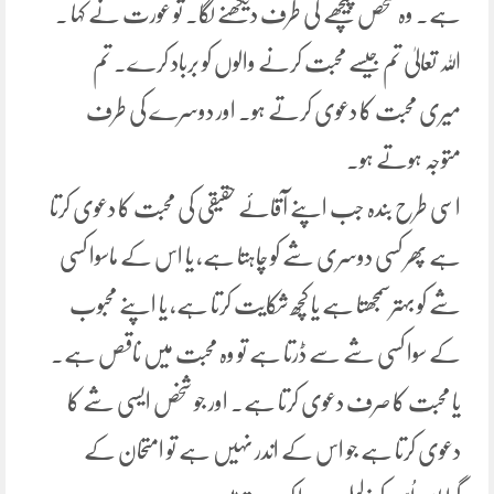
ہے۔ وہ شخص پیچھے کی طرف دیکھنے لگا۔ تو عورت نے کہا ۔
اللہ تعالیٰ تم جیسے محبت کرنے والوں کو برباد کرے۔ تم
میری محبت کا دعوی کرتے ہو۔ اور دوسرے کی طرف
متوجہ ہوتے ہو۔
اسی طرح بندہ جب اپنے آقائے حقیقی کی محبت کا دعوی کرتا
ہے پھر کسی دوسری شے کو چاہتا ہے، یا اس کے ماسوا کسی
شے کو بہترسمجھتا ہے یا کچھ شکایت کرتا ہے، یا اپنے محبوب
کے سوا کسی شے سے ڈرتا ہے تو وہ محبت میں ناقص ہے۔
یا محبت کا صرف دعوی کرتا ہے۔ اور جو شخص ایسی شے کا
دعوی کرتا ہے جو اس کے اندر نہیں ہے تو امتحان کے