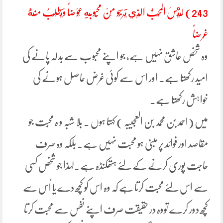
243) لَيْسَ المُحِبُّ الَّذِي يَرْجُو مِنْ مَحْبُوبِهِ عِوَضاً وَيَطْلُبُ مِنْهُ
غَرضاً
وہ شخص عاشق نہیں ہے، جو اپنے محبوب سے بدلہ پانے کی
امید رکھتا ہے۔ اور اس سے کوئی غرض حاصل ہونے کی
خواہش رکھتا ہے۔
میں (احمد بن محمد بن العجیبہ ) کہتا ہوں ۔ بلا شبہ و ہ محبت جو
مقاصد اور فوائد پر مبنی ہو محبت نہیں ہے۔ بلکہ وہ صرف
حاجت پوری کرنے کے لئے ہتھکنڈہ ہے۔لہذا جو شخص کسی
سے اس لئے محبت کرتا ہے کہ وہ اس کو کچھ دے یا اُس سے
کچھ دور کرے تووہ در حقیقت صرف اپنے نفس سے محبت کرتا