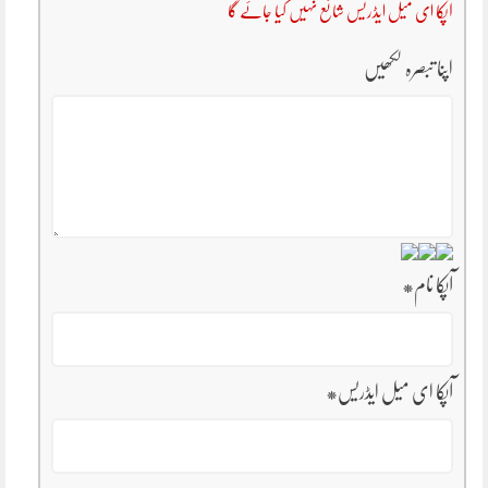
آپکا ای میل ایڈریس شائع نہیں کیا جائے گا
اپنا تبصرہ لکھیں
آپکا نام
*
آپکا ای میل ایڈریس
*