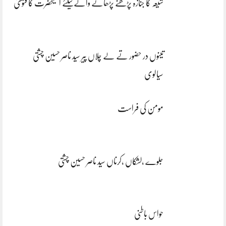
شیعہ کا جنازہ پڑھنے پڑھانے والےکیلئے اعلیٰحضرت کا فتویٰ
تینوں در حضور تے لے چلاں پیر سید ناصر حسین چشتی
سیالوی
مومن کی فراست
جلوے ،لشکاں ،کرناں سید ناصر حسین چشتی
حواس باطنی