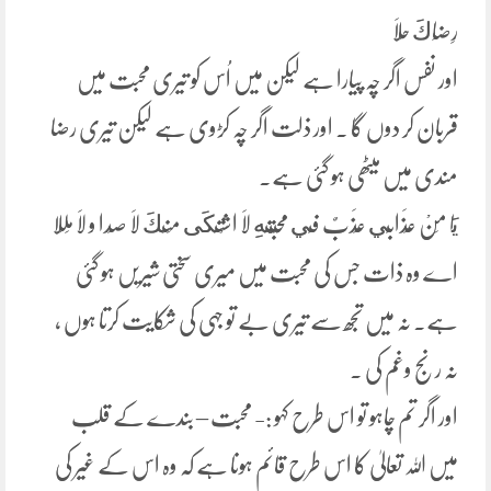
رِضَاكَ حَلَا
اور نفس اگر چہ پیارا ہے لیکن میں اُس کو تیری محبت میں
قربان کر دوں گا ۔ اور ذلت اگر چہ کڑوی ہے لیکن تیری رضا
مندی میں میٹھی ہو گئی ہے۔
يَا مَنْ عَذَابِي عَذَبٌ فِي مَحَبَّتِهِ لَا اشْتَكَى مِنْكَ لَا صَدا و لَا مَلَلا
اے وہ ذات جس کی محبت میں میری سختی شیریں ہو گئی
ہے۔ نہ میں تجھ سے تیری بے تو جہی کی شکایت کرتا ہوں ،
نہ رنج وغم کی ۔
اور اگر تم چاہو تو اس طرح کہو :- محبت – بندے کے قلب
میں اللہ تعالیٰ کا اس طرح قائم ہونا ہے کہ وہ اس کے غیر کی