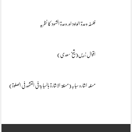
فلسفہ وحدۃ الوجود اور وحدۃ الشہود کا نظریہ
اقوال زریں(شیخ سعدی)
مسئلہ اشارہ سبابہ(مسئلۃ الاشارۃ بالسبابۃ فی التشھد فی الصلوۃ)