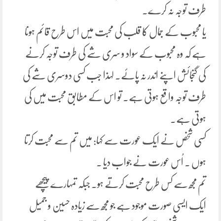
طرف توجہ نہ کرے۔
یا محبوب کے جمال کا قلب کی محبت میں اس طرح قائم ہونا
ہے کہ وہ محبوب کے سواد و سری شے کی طرف توجہ کرنے
کی گنجائش اپنے اندر نہ پائے۔ لہذا جب کسی دوسری شے کی
طرف توجہ واقع ہوتی ہے۔ تو اس کے مطابق محبت میں کی
ہوتی ہے۔
کسی شخص نے ایک عورت سے کہا: میں تم سے محبت کرتا
ہوں ۔ اُس عورت نے جواب دیا ۔
تم مجھ سے کس طرح محبت کرتے ہو۔ جبکہ تمہارے پیچھے
ایک ایسی صورت موجود ہے جو مجھ سے زیادہ حسین و جمیل