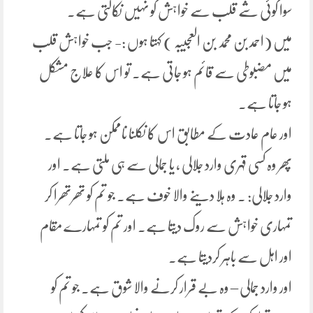
سوا کوئی شے قلب سے خواہش کو نہیں نکالتی ہے۔
میں (احمد بن محمد بن العجیبہ ) کہتا ہوں :- جب خواہش قلب
میں مضبوطی سے قائم ہو جاتی ہے۔ تو اس کا علاج مشکل
ہو جاتا ہے۔
اور عام عادت کے مطابق اس کا نکلنا ناممکن ہو جاتا ہے۔
پھر وہ کسی قہری وارد جلالی ، یا جمالی سے ہی ملتی ہے۔ اور
وارد جلالی: ۔ وہ ہلا دینے والا خوف ہے۔ جو تم کو تھرتھرا کر
تمہاری خواہش سے روک دیتا ہے۔ اور تم کو تمہارے مقام
اور اہل سے باہر کردیتا ہے۔
اور وارد جمالی – وہ بے قرار کرنے والا شوق ہے۔ جو تم کو