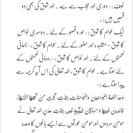
خوف :- دوری اور حجاب سے ہے ۔ اور شوق کی بھی دو
قسمیں ہیں:۔
ایک عوام کا شوق :- حور و قصور کے لئے ۔ دوسری خواص
کا شوق – مشاہد ہ اور حضور کے لئے ۔ عوام کا شوق :- جسمانی
نعمتوں کے لئے ۔ اور خواص کا شوق :- روحانی نعمتوں کے
لئے ہوتا ہے۔ عوام کا شوق ، اللہ تعالیٰ کی اس آیہ کریمہ سے
پیدا ہوتا ہے :-
وَعَدَ اللَّهُ الْمُؤْمِنِينَ وَالْمُؤْمِنَاتِ جَنَّاتٍ تَجْرِي مِنْ تَحْتِهَا الْأَنْهَارُ
خَالِدِينَ فِيهَا وَ مَسَاكِنَ طَيِّبَةٍ فِي جَنَّاتٍ عَدْنٍ اللہ تعالیٰ نے
مومن مردوں اور مومن عورتوں سے ایسے باغوں کا وعدہ