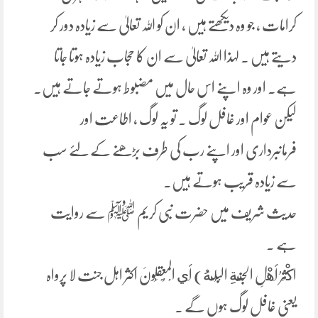
کرامات ، جو وہ دیکھتے ہیں ، ان کو اللہ تعالیٰ سے زیادہ دور کر
دیتے ہیں ۔ لہذا اللہ تعالیٰ سے ان کا حجاب زیادہ ہوتا جاتا
ہے۔ اور وہ اپنے اس حال میں مضبوط ہوتے جاتے ہیں۔
لیکن عوام اور غافل لوگ ۔ تو یہ لوگ ، اطاعت اور
فرمانبرداری اور اپنے رب کی طرف بڑھنے کے لئے سب
سے زیادہ قریب ہوتے ہیں۔
حدیث شریف میں حضرت نبی کریم ﷺ سے روایت
ہے ۔
اكْثَرُ أَهْلِ الْجَنَّةِ الْبُلْهُ) أَي الْمُعْقِلُونَ اکثر اہل جنت لا پرواہ
یعنی غافل لوگ ہوں گے ۔