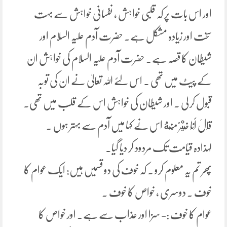
اور اس بات پر کہ قلبی خواہش ، نفسانی خواہش سے بہت
سخت اور زیادہ مشکل ہے۔ حضرت آدم علیہ السلام اور
شیطان کا قصہ ہے۔ حضرت آدم علیہ السلام کی خواہش ان
کے پیٹ میں تھی ۔ اس لئے اللہ تعالیٰ نے ان کی توبہ
قبول کر لی ۔ اور شیطان کی خواہش اس کے قلب میں تھی۔
قَالَ أَنَا خَيْرٌ مِّنْهُ اس نے کہا میں آدم سے بہتر ہوں ۔
لہذادہ قیامت تک مردود کر دیا گیا۔
پھر تم یہ معلوم کرو ۔ کہ خوف کی دو قسمیں ہیں: ایک عوام کا
خوف ۔ دوسری ، خواص کا خوف ۔
عوام کا خوف :- سزا اور عذاب سے ہے۔ اور خواص کا