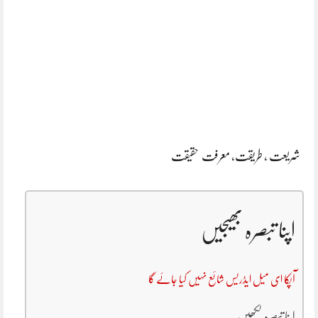
شریعت , طریقت, معرفت حقیقت
اپنا تبصرہ بھیجیں
آپکا ای میل ایڈریس شائع نہیں کیا جائے گا
اپنا تبصرہ لکھیں