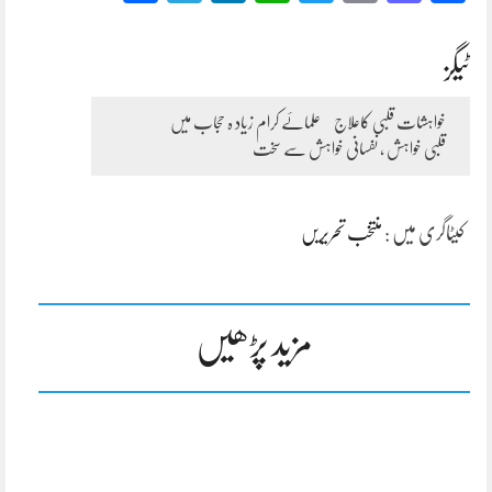
ٹیگز
خواہشات قلبی کاعلاج
علمائے کرام زیاد ہ حجاب میں
قلبی خواہش ، نفسانی خواہش سے سخت
کیٹاگری میں :
منتخب تحریریں
مزید پڑھیں