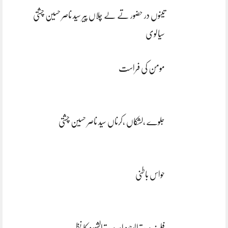
تینوں در حضور تے لے چلاں پیر سید ناصر حسین چشتی
سیالوی
مومن کی فراست
جلوے ،لشکاں ،کرناں سید ناصر حسین چشتی
حواس باطنی
فلسفہ وحدۃ الوجود اور وحدۃ الشہود کا نظریہ