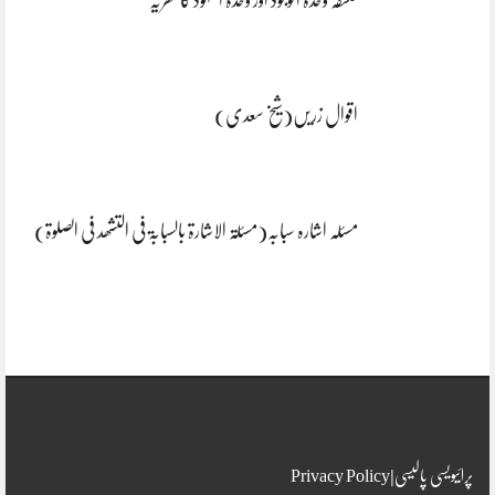
اقوال زریں(شیخ سعدی)
مسئلہ اشارہ سبابہ(مسئلۃ الاشارۃ بالسبابۃ فی التشھد فی الصلوۃ)
پرائیویسی پالیسی|Privacy Policy