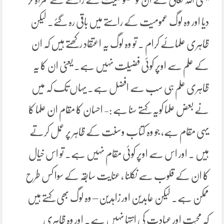
دیا اور وہ لوگ عمومیت کے راستے میں باقی رہ گئے۔ لیکن
ظاہری علمائے کرام ۔ تو وہ لوگ یہ اعتقاد رکھتے ہیں کہ ان
کے علم سے اوپر کوئی فضیلت نہیں ہے۔ یعنی ان کا یہ
ظاہری علم ہی سب سے افضل ہے۔ یہاں تک کہ میں
نے بعض علما کویہ کہتے سنا ہے :- احسان کا مقام ان علما کا
یہی مقام ہے، جو وہ کتاب وسنت کے ظاہر پر عمل کرتے
ہیں ۔ اور اس سے اوپر کوئی مقام نہیں ہے۔ تو اس خیال
کا ان کے قلوب سے نکلنا ، عنایت سابقہ کے سوا کس طرح
ممکن ہے۔ لیکن عابدین اور زاہدین – وہ لوگ بھی کہتے ہیں
کہ محبت اور عبادت کی انتہا نہیں ہے۔ اور وہ ظاہری