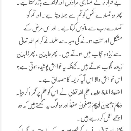
بے قرار کر کے تمہاری مرادوں اور فوائدسے باز رکھتا ہے۔
پھر وہ تمہارے نفس کو تم سے بھلا دیتا ہے۔ اور تم کو
تمہارے رب سے مانوس کرتا ہے۔ اور اس مرض کے
مشکل اور سخت ہونے کی وجہ سے علمائے کرام اللہ تعالیٰ
سے زیاد ہ حجاب میں ہوتے ہیں۔ پھر عابدین ، پھر زاہدین
زیادہ محجوب ہوتے ہیں۔ کیونکہ یہ خواہش پوشیدہ ہوتی ہے؟
اس خواہش والا اس آیہ کریمہ کا مصداق ہے۔
اضَلَّهُ اللَّهُ عَلَى عِلْمٍ اللہ تعالیٰ نے اس کو علم پر گمراہ کر دیا۔
وَهُمْ يَحْسَبُونَ أَنَّهُمْ يُحْسِنُونَ صُنْعاً اور وہ لوگ یہ سمجھتے ہیں کہ وہ
اچھے عمل کر رہے ہیں۔
یعنی اللہ تعالیٰ نے ان کو خصوصیت کے راستے سے گمراہ کر