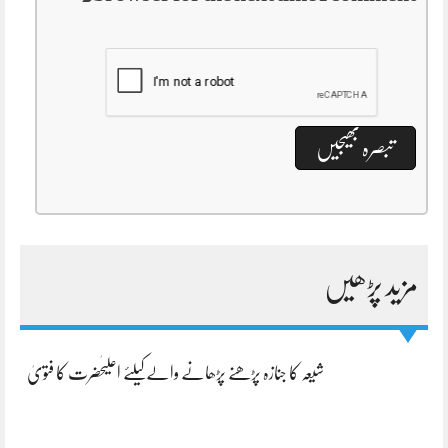
مزید پڑھیں
شیعہ کا جنازہ پڑھنے پڑھانے والےکیلئے اعلیٰحضرت کا فتویٰ