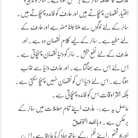
اختیار نقصان پہنچاتے ہیں اور عارف کو فائدہ پہنچاتے ہیں۔
سائر کے لئے لوگوں سے ملنا جلنا مضر ہے اور عارف کے
لئے مفید ہے۔ سائر کے لیے کلام نقصان دہ ہے۔ اور
عارف کے لئے نفع بخش ۔ سائر کو دنیا نقصان پہنچاتی ہے ۔
اس لئے اس سے بھاگتا ہے۔ اور عارف دنیا سے غائب
ہوتا ہے۔ اس لئے دنیا اس کو نقصان نہیں پہنچا سکتی ہے۔
بلکہ اکثر اوقات اس کو فائدہ پہنچاتی ہے۔
حاصل یہ ہے :- عارف اپنے تمام معاملات میں سائر کے
برعکس ہے۔ و بالله التوفيق
اور جو شخص اپنے نفس کے ساتھ جہاد کرنا چاہتا ہے ، اس پر