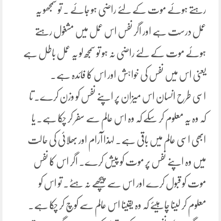
رہتے ہوئے موت کے لئے راضی ہو جائے ۔ تو سمجھو یہ
عمل درست ہے اور اگر نفس اس عمل میں مشغول رہتے
ہوئے موت کے لئے راضی نہ ہو تو سمجھ لو یہ عمل باطل ہے
یعنی اس میں نفس کی خواہش اور اس کا فائدہ ہے۔
اسی طرح انسان اس میزان پر اپنے نفس کو وزن کرے۔ تا
کہ وہ یہ معلوم کر سکے کہ وہ اس عالم سے سفر کر چکا ہے۔ یا
ابھی اسی عالم میں باقی ہے۔ لہذا آرام اور بھلائی کی حالت
میں وہ اپنے نفس پر موت کو پیش کرے۔ اگر اس کا نفس
موت کو قبول کرے اور اس سے پیچھے نہ ہٹے۔ تو اس کو
معلوم کر لینا چاہیئے کہ وہ یقینا اس عالم سے کوچ کر چکا ہے۔