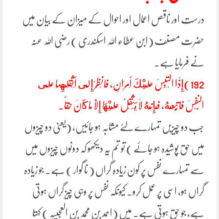
درست اور ناقص اعمال اور احوال کے میزان کے بیان میں
حضرت مصنف (ابن عطاء اللہ اسکندری ) رضی اللہ عنہ
نے فرمایا ہے۔
192)إِذَا الْتَبَسَ عَلَيْكَ أَمْرَانِ، فَانْظُرْ إِلَى أَثْقَلِهِمَا عَلَى
النَّفْسَ فَاتَّبِعْهُ، فَإِنَّهُ لَا يَثْقُلُ عَلَيْهَا إِلَّا مَا كَانَ حَقاً.
جب دو چیزیں تمہارے لئے مشابہ ہو جائیں، (یعنی دو چیزوں
میں حق پوشیدہ ہو جائے ) تو تم یہ دیکھو کہ دونوں چیزوں میں
سے تمہارے نفس پر کون زیادہ گراں ( نا گوار ) ہے۔ جو زیادہ
گراں ہو، اسی پر عمل کرو۔ کیونکہ نفس پر وہی چیز گراں ہوتی
ہے، جو حق ہوتی ہے۔ میں (احمد بن محمد بن العجیبہ ) کہتا