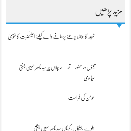
مزید پڑھیں
شیعہ کا جنازہ پڑھنے پڑھانے والےکیلئے اعلیٰحضرت کا فتویٰ
تینوں در حضور تے لے چلاں پیر سید ناصر حسین چشتی
سیالوی
مومن کی فراست
جلوے ،لشکاں ،کرناں سید ناصر حسین چشتی