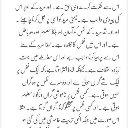
اس سے نفرت کرے وہی حق ہے۔ اور مرید کے اوپر اس
کی پیروی واجب ہے۔ یعنی مرید کو اسی پر عمل کرنا چاہیئے ۔
اور جوشے مرید کے نفس کو آسان اور ہلکا معلوم ہو ، وہ باطل
ہے۔ اور اس میں نفس کا فائدہ ہے۔ لہذا مرید کے لئے
اس سے پرہیز کرنا واجب ہے اور اس معاملے میں بہت
زیادہ اختلاف ہے۔ کیونکہ ایسا اکثر ہوتا ہے، کہ ایک نفس پر
ایک شے گراں ہوتی ہے اور دوسرے نفس پر وہ گراں
نہیں ہوتی ہے۔ کسی نفس پر خاموشی گراں وناگوار معلوم
ہوتی ہے۔ اور کسی نفس پر گفتگو کرنا ، گراں گزرتا ہے۔ مثلا
اس صورت میں جبکہ انکی تربیت خاموشی میں کی گئی ہو ۔