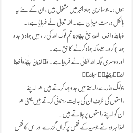
ہوں :۔ جو سائرین جہاد اکبر میں مشغول ہیں ، ان کے لئے یہ
بالکل درست میزان ہے۔ اللہ تعالیٰ نے فرمایا ہے:۔
وَجَاهِدُوا فِي اللَّهِ حَقَّ جِهَادِهِ تم لوگ اللہ کی راہ میں جہاد ( جد و
جہد ) کرو۔ جیسا کہ جہاد کرنے کا حق ہے۔
اور دوسری جگہ اللہ تعالیٰ نے فرمایا ہے۔ وَٱلَّذِينَ جَٰهَدُواْ فِينَا
لَنَهۡدِيَنَّهُمۡ ‌سُبُلَنَاۚ
جولوگ ہمارے راستے میں جد و جہد کرتے ہیں ہم اپنے
راستوں کی طرف ان کی ہدایت رہنمائی کرتے ہیں یعنی ہم
ان کو اپنے راستوں پر چلاتے ہیں۔
لہذا ہر وہ شے جومریدکے نفس پر گراں گزرے اور اس کا نفس