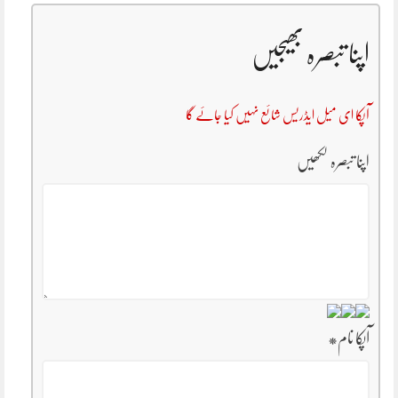
اپنا تبصرہ بھیجیں
آپکا ای میل ایڈریس شائع نہیں کیا جائے گا
اپنا تبصرہ لکھیں
آپکا نام
*