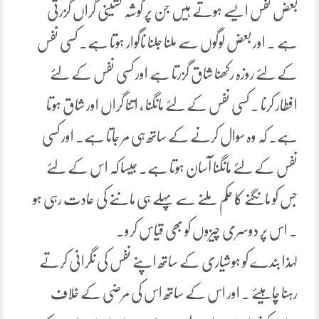
بعض نفس ایسے ہوتے ہیں جن پر گوشہ نشینی گراں گزرتی
ہے ۔ اور بعض لوگوں سے ملنا جلنا ناگوار ہوتا ہے۔ کسی نفس
کے لئے روزہ رکھنا شاق گزرتا ہے اور کسی نفس کے لئے
افطار کرنا ۔ کسی نفس کے لئے مانگنا ، اتنا گراں اور شاق ہوتا
ہے۔ کہ وہ سوال کرنے کے ساتھ ہی مر جاتا ہے۔ اور کسی
نفس کے لئے مانگنا آسان ہوتا ہے۔ جیسا کہ اس کے لئے
جس کو مانگنے کا حکم ملنے سے پہلے ہی ماننے کی عادت رہی ہو
۔ اس پر دوسری چیزوں کو بھی قیاس کرو۔
لہذا بندے کو ہوشیاری کے ساتھ اپنے نفس کی نگرانی کرتے
رہنا چاہیئے ۔ اور اس کے ساتھ اس کی مرضی کے خلاف