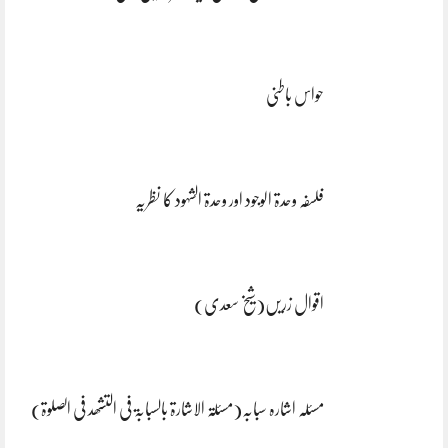
حواس باطنی
فلسفہ وحدۃ الوجود اور وحدۃ الشہود کا نظریہ
اقوال زریں(شیخ سعدی)
مسئلہ اشارہ سبابہ(مسئلۃ الاشارۃ بالسبابۃ فی التشھد فی الصلوۃ)