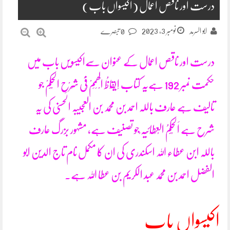
درست اور ناقص اعمال (اکیسواں باب)
نومبر 3, 2023
ابو السرمد
0 تبصرے
درست اور ناقص اعمال کے عنوان سےاکیسویں باب میں
حکمت نمبر 192 ہےیہ کتاب اِیْقَاظُ الْھِمَمْ فِیْ شَرْحِ الْحِکَمْ جو
تالیف ہے عارف باللہ احمد بن محمد بن العجیبہ الحسنی کی یہ
شرح ہے اَلْحِکَمُ الْعِطَائِیَہ ْجو تصنیف ہے، مشہور بزرگ عارف
باللہ ابن عطاء اللہ اسکندری کی ان کا مکمل نام تاج الدین ابو
الفضل احمد بن محمد عبد الکریم بن عطا اللہ ہے۔
اکیسواں باب