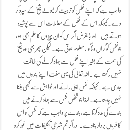
واجب ہے کہ اپنے نفس کو تربیت کر نیولے شیخ کے سپرد کر
دے۔ کیونکہ اس کے نفس کے معاملات اس سے پوشیدہ
ہوتے ہیں۔ اور بالفرض اگر اس کو ان چیزوں کا علم بھی ہو ،
جونفس کو گراں و ناگوار معلوم ہوتی ہے۔ لیکن پھر بھی وہ شیخ
کی ہمت کے بغیر اپنے نفس سے جہاد کرنے کی طاقت
نہیں رکھتا ہے۔ اللہ تعالیٰ کی یہی سنت اپنے بندوں میں
جاری ہے۔ کیونکہ نفس اپنی رائے اور خواہش سے کبھی ہٹنا
نہیں چاہتا ہے۔ لہذا جو شخص نفس سے جہاد کرنے میں
بندے کی مدد کرتا ہے، بندے پر واجب ہے کہ نفس کو اس
کا فرماں بردار بنادے۔ اور اگر تم شرعی تکلیفات میں غور کرو