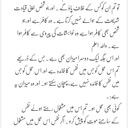
تو تم ان کو کس کے خلاف پاؤ گے ۔ اور جو شخص اپنی قیادت
شریعت کے حوالے نہیں کرتا ہے۔ وہ کافر ہے اور جو
شخص بھی کافر ہوا ہے وہ خواہشات کی پیروی سے کافر ہوا
ہے۔ واللہ اعلم
اور اس جگہ ایک دوسرا میزان بھی ہے۔ جس کے ذریعے
تم اس عمل کو جس میں نفس کا فائدہ ہے اور اس عمل کو جس
میں نفس کا فائدہ نہیں ہے، پہچان سکتے ہو۔ اور وہ میزان یہ
ہے:۔
کوئی بھی عمل ہو۔ تم اس میں مشغول رہتے ہوئے نفس
کے سامنے موت کو پیش کرو ۔ اگر نفس اس عمل میں مشغول