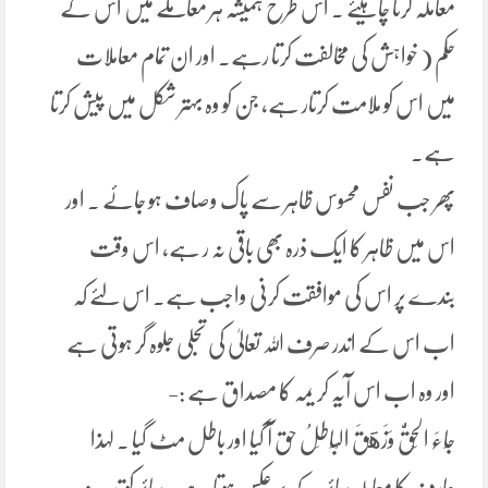
معاملہ کرنا چاہیئے ۔ اس طرح ہمیشہ ہر معاملے میں اس کے
حکم ( خواہش کی مخالفت کرتا رہے۔ اور ان تمام معاملات
میں اس کو ملامت کرتار ہے، جن کو وہ بہتر شکل میں پیش کرتا
ہے۔
پھر جب نفس محسوس ظاہر سے پاک وصاف ہو جائے ۔ اور
اس میں ظاہر کا ایک ذرہ بھی باقی نہ ر ہے، اس وقت
بندے پر اس کی موافقت کرنی واجب ہے۔ اس لئے کہ
اب اس کے اندر صرف اللہ تعالیٰ کی تجلی جلوہ گر ہوتی ہے
اور وہ اب اس آیہ کر یمہ کا مصداق ہے :-
جَاءَ الْحَقُّ وَزَهَقَ الْبَاطِلُ حق آ گیا اور باطل مٹ گیا ۔ لہذا
عارف کا معاملہ سائر کے بر عکس ہوتا ہے۔ سائر کو تدبیر و