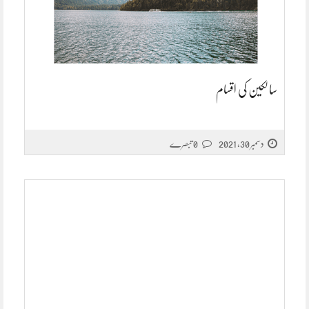
سالکین کی اقسام
دسمبر 30, 2021
0 تبصرے