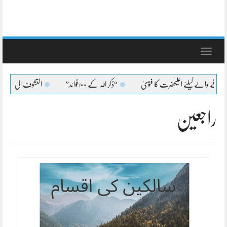
Toggle
navigation
انے والےکیلئے اعلیٰحضرت کا فتویٰ
“ذکر اللہ کے ۱۰۰ فوائد”
التشوف الی حقائق ال
راجعین