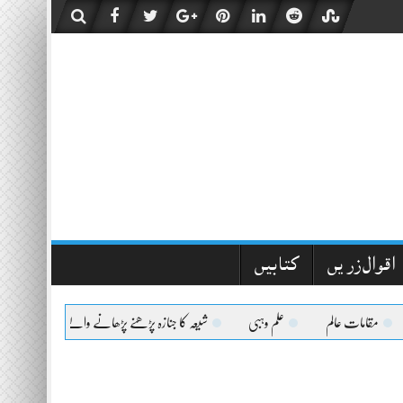
اقوال زریں
کتابیں
مقامات عالم
علم وہبی
شیعہ کا جنازہ پڑھنے پڑھانے والےکیلئے اعلیٰحضرت کا 