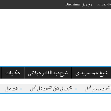
دستبرداری| Disclaimer
شیخ احمد سرہندی
شیخ عبد القادر جیلانی
حکایات
التصوف دوسری فصل
التشوف الی حقائق التصوف پہلی فصل
ہفت منزل