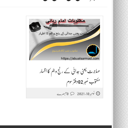
مہاجرت یعنی جدائی کے رنج و الم کا اظہار
مکتوب نمبر 82دفتر سوم
نومبر 10, 2021
0 تبصرے