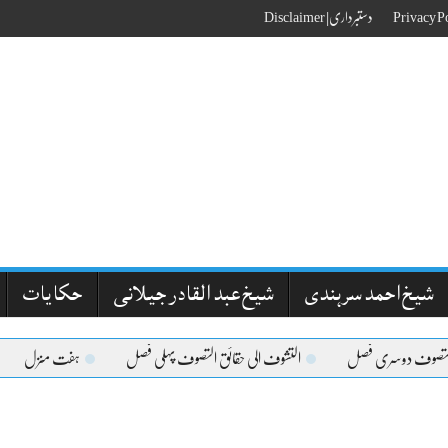
دستبرداری| Disclaimer
شیخ احمد سرہندی
شیخ عبد القادر جیلانی
حکایات
التصوف دوسری فصل
التشوف الی حقائق التصوف پہلی فصل
ہفت منزل