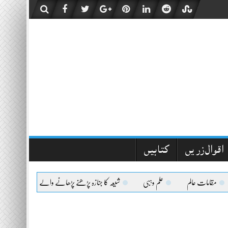
اقوال زریں
کتابیں
مقامات عالم
علم وہبی
شیعہ کا جنازہ پڑھنے پڑھانے والےکیلئے اعلیٰحضرت کا ف