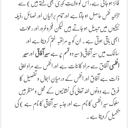
فائز ہو جاتی ہے، اس کو ولایتِ کبریٰ بھی کہتے ہیں) سے
تزکیہ نفس حاصل ہو جاتا ہے اور تمام برائیاں اور خصائل رذیلہ
نیکیوں میں تبدیل ہو جاتے ہیں لیکن فخروغرور اور رعونت
ابھی باقی ہوتی ہے۔ ان کو یہ مراقبہ ختم کردیتا ہے اور
سالک میں سیر آفاقی(سیر دو قسم پر ہے
سیر آفاقی
اور
سیر
انفسی
آفاق سے مراد کائنات ہے اور انفس سے مراد اپنی
ذات ہے آفاق اور انفس کے درمیان اجمال و تفصیل کا
فرق ہے دونوں اللہ تعالی کی نشانیوں کے محل و منظر ہیں
سلوک سیر انفسی کا نام ہے اور جذبہ سیر آفاقی کا نام ہے ) کی
تکمیل کردیتا ہے۔