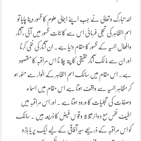
اللہ تبارک و تعالی نے جب اپنے اجمالی علوم کا ظہور دینا چاہا تو
اسم الظاہر کی تجلی فرمائی اس سے کائنات ظہور میں آئی ، آثار
وافعال الہیہ کے ظہور کا مقام دنیا ہے۔ ان آثار کی نفی کرنا
اور ان سے ما لک آثار حقیقی کا پتہ چلا نا اس مراقبہ کا مقصود
ہے۔ اس مقام میں سالک اسم الظاہر کے انوار سے منور ہو
کر مظاہر الہیہ سے واقف ہوتا ہے اس مقام میں اسماء
وصفات کی تجلیات کا ورود ہوتا ہے ۔ اور اس مراقبہ میں
لطیف نفس مع دوائر ثلاثہ و قوس فیض کا ذریعہ ہیں ۔ سالک
کو اس مراقبہ کے ذریعے سیر آفاقی کے لیے ایک پر یا بازو