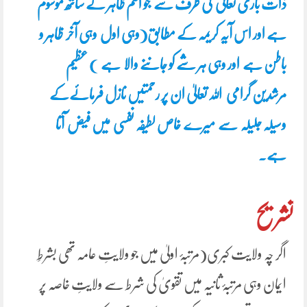
ذات باری تعالیٰ کی طرف سے جو اسم ظاہر کے ساتھ موسوم
ہے اور اس آیہ کریمہ کے مطابق(وہی اول وہی آخر ظاہر و
باطن ہے اور وہی ہر شے کو جاننے والا ہے ) عظیم
مرشدین گرامی اللہ تعالیٰ ان پر رحمتیں نازل فرمائےکے
وسیلہ جلیلہ سے میرے خاص لطیفہ نفسی میں فیض آتا
ہے۔
تشریح
اگر چہ ولایت کبری(مرتبۂ اولیٰ میں جو ولایتِ عامہ تھی بشرطِ
ایمان وہی مرتبۂ ثانیہ میں تقویٰ کی شرط سے ولایتِ خاصہ پر