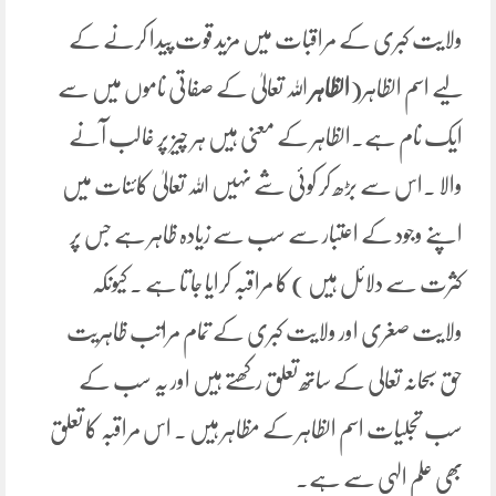
ولایت کبری کے مراقبات میں مزید قوت پیدا کرنے کے
لیے اسم الظاہر(
الظاہر
اللہ تعالیٰ کے صفاتی ناموں میں سے
ایک نام ہے۔الظاہر کے معنی ہیں ہر چیز پر غالب آنے
والا ۔اس سے بڑھ کر کوئی شے نہیں اللہ تعالیٰ کائنات میں
اپنے وجود کے اعتبار سے سب سے زیادہ ظاہر ہے جس پر
کثرت سے دلائل ہیں ) کا مراقبہ کرایا جا تا ہے ۔ کیونکہ
ولایت صغری اور ولایت کبری کے تمام مراتب ظاہریت
حق سبحانہ تعالی کے ساتھ تعلق رکھتے ہیں اور یہ سب کے
سب تجلیات اسم الظاہر کے مظاہر ہیں ۔ اس مراقبہ کا تعلق
بھی علم الہی سے ہے۔