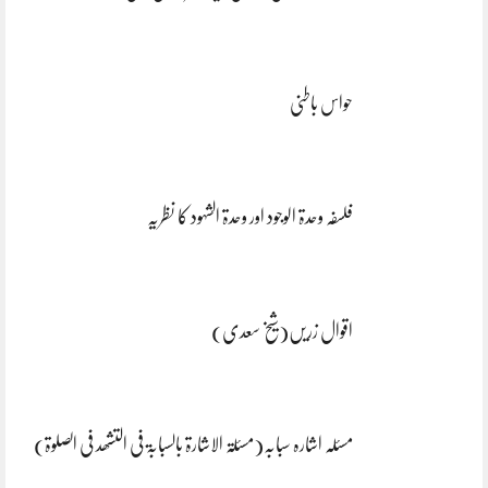
حواس باطنی
فلسفہ وحدۃ الوجود اور وحدۃ الشہود کا نظریہ
اقوال زریں(شیخ سعدی)
مسئلہ اشارہ سبابہ(مسئلۃ الاشارۃ بالسبابۃ فی التشھد فی الصلوۃ)