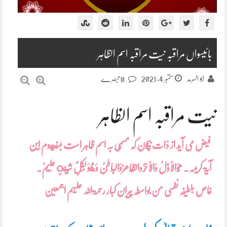
بائیسواں مراقبہ نیت مراقبہ اسم الظاہر
ستمبر 4, 2021
ابو السرمد
0 تبصرے
نیت مراقبہ اسم الظاہر
فیض می آید از ذات بیچون کہ مسمّی بہ اسم ظاہر است بمفهوم این
آیۃ کریمہ. ھُوَالْاَوَّلُ وَالْاَخِرُوالظَّاھِرُوَالْبَاطِنُ وَهُوَ بِکُلِّ شَیْئٍ عَلِیْمُ.
خاص بلطیفہ نفسی من بواسطہ پیران کبار رحمۃاللہ علیہم اجمعین