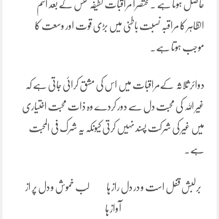
حاصل ہوتا ہے ۔مختصرا مراقبات لطیفہ نفس کے بعد اسم
الظاہر کا مراقبہ نسبت باطنی میں بڑی قوت اور وسعت کا
موجب ہوتا ہے۔
دوائر ثلاثہ کےمراقبات میں اس کی مشق کرائی جاتی ہے کہ
غیر اللہ کی محبت دل سے دور کردے وہ ذات محبت اختیاری
میں غیر کی شرکت پسند نہیں کرتی کیونکہ یہ شرک فی المحبت
ہے۔
برلبش قفل است و در دل راز ہا لب خموش و دل پر از
آواز ہا