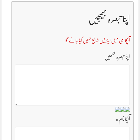
اپنا تبصرہ بھیجیں
آپکا ای میل ایڈریس شائع نہیں کیا جائے گا
اپنا تبصرہ لکھیں
آپکا نام
*