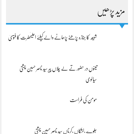
مزید پڑھیں
شیعہ کا جنازہ پڑھنے پڑھانے والےکیلئے اعلیٰحضرت کا فتویٰ
تینوں در حضور تے لے چلاں پیر سید ناصر حسین چشتی
سیالوی
مومن کی فراست
جلوے ،لشکاں ،کرناں سید ناصر حسین چشتی