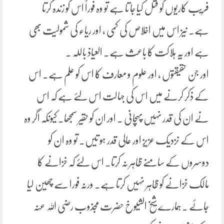
فریب کاریوں کو قتل کیا جا تا ہے تو وہ فوراً اس کو زندہ کرتا
ہے۔ نیز اس میں اخلاص کی کمی ، اور ریاء کی شمولیت بھی
ہے اور یہ ہلاکت کا باعث ہے۔ العیاذ باللہ ۔
اور جن حقیقتوں ، اور علوم و معارف کا اس کو علم ہے۔ اس
کے ذکر کرنے میں اس کی جہالت اس لئے ہے کہ اس
نے ان کی قدر نہیں پہچانی ۔ اور ان کو حقیر سمجھا۔ کیونکہ اگر وہ
اس کے نزدیک عزیز اور عالی قدر ہو تیں۔ تو وہ ان کو
دوسروں کے سامنے ظاہر نہ کرتا۔ اس لئے کہ خزانے کا
مالک خزانے کو ظاہر نہیں کرتا ہے۔ ورنہ فورا سے چھین لیا
جائے ۔ ہمارے شیخ الشیوخ حضرت مجذوب رضی اللہ عنہ