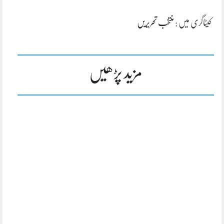
کیٹاگری میں :
منتخب تحریریں
مزید پڑھیں