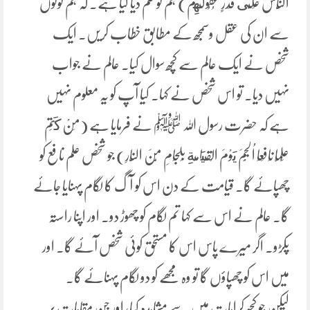
النَّاسَ عَلَى قَدْرٍ عُقُولِهِمْ) ہم کو حکم دیا گیا ہے۔ کہ ہم لوگوں
سے ان کی عقل وسمجھ کے مطابق خطاب کریں۔ ایک
شخص نے ایک عالم سے کچھ سوال کیا۔ عالم نے جواب
نہیں دیا۔ تو اس شخص نے کہا۔ کیا آپ کو یہ معلوم نہیں
ہے کہ حضرت رسول اللہ ﷺ نے فرمایا ہے (مَنْ كَتَم
عِلْمًا نَافِعَا اُلْجِمَ يَوْمَ الْقِيَامَةِ بِلجَامِ مِّنَ النَّارِ) جو شخص علم نافع کو
چھپائے گا۔ قیامت کے دن اس کو آگ کا لگام پہنایا جائے
گا۔ عالم نے اس سے کہا تم لگام کو چھوڑ دو۔ اور اپنا راستہ
پکڑو۔ اگر میرے پاس اس کا مستحق کوئی شخص آئے گا۔ اور
میں اس کو چھپاؤں گا تو وہ مجھے کو دو لگام پہنائے گا۔
لیکن جو کچھ کرامات میں سے مشاہدہ کیا، اور جن مقامات پر