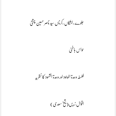
جلوے ،لشکاں ،کرناں سید ناصر حسین چشتی
حواس باطنی
فلسفہ وحدۃ الوجود اور وحدۃ الشہود کا نظریہ
اقوال زریں(شیخ سعدی)