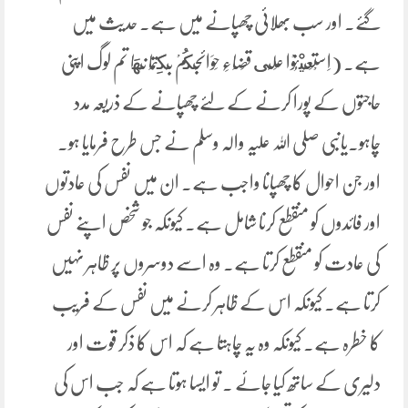
گئے۔ اور سب بھلائی چھپانے میں ہے۔ حدیث میں
ہے۔ (اِسْتَعِيْنُوْا عَلَى قَضَاءِ حَوَائِجكُمْ بِكِتْمَا نِهَا تم لوگ اپنی
حاجتوں کے پورا کرنے کے لئے چھپانے کے ذریعہ مدد
چاہو۔یانبی صلی اللہ علیہ والہ وسلم نے جس طرح فرمایا ہو۔
اور جن احوال کا چھپانا واجب ہے۔ ان میں نفس کی عادتوں
اور فائدوں کو منقطع کرنا شامل ہے۔ کیونکہ جو شخص اپنے نفس
کی عادت کو منقطع کرتا ہے۔ وہ اسے دوسروں پر ظاہر نہیں
کرتا ہے۔ کیونکہ اس کے ظاہر کرنے میں نفس کے فریب
کا خطرہ ہے۔ کیونکہ وہ یہ چاہتا ہے کہ اس کا ذکر قوت اور
دلیری کے ساتھ کیا جائے ۔ تو ایسا ہوتا ہے کہ جب اس کی