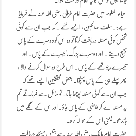
جانتا ہوں تو اس کا یہ کلام درست ہوا۔
احیاء العلوم میں حضرت امام غزالی رضی اللہ عنہ نے فرمایا
ہے:۔ سلف صالحین ، ایسے تھے ۔ کہ جب ان سے کوئی
شخص کوئی مسئلہ دریافت کرتا تو وہ اس کو دوسرے کے پاس
بھیج دیتے ۔ اور دوسرے بزرگ، تیسرے کے پاس۔ اور
تیسرے، چوتھے کے پاس۔ اس طرح وہ سوال کرنے والا ،
پھر پہلے ہی کے پاس پہنچتا۔ بعض محققین ایسے تھے کہ
جب ان سے کوئی مسئلہ پوچھا جاتا۔ تو سائل سے فرماتے تم
یہ مسئلہ لے کر قاضی کے پاس جاؤ۔ اور اس کے گلے میں
باندھو ۔ یعنی اس کے حوالہ کرو۔
حضرت امام مالک رضی اللہ عنہ سے بتیس مسئلے دریافت