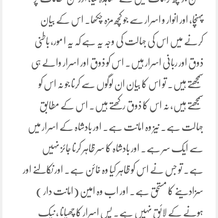
پہنچا، اور انوار و اسرار سے جو کچھ مزہ چکھا۔ اس کے بیان
کرنے میں اس کی جہالت کی وجہ یہ ہے کہ یہ ا مور، باطنی
ذوق اور ربانی اسرار ہیں۔ اس کو ذوق اور اسرار والے ہی
سمجھتے ہیں۔ تو اس کا بیان ان لوگوں سے کرنا جو نہ اس کو
سمجھتے ہیں، نہ اس کا ذوق رکھتے ہیں۔ اس کے مطابق
جہالت ہے۔ نیز وہ امانت ہے۔ اور بادشاہ کے اسرار میں
سے ایک سر ہے۔ اور بادشاہ کا سر ظاہر کرنا جائز نہیں
ہے۔ تو جس نے اس کو ظاہر کیا وہ خائن ہے۔ اور نکالنے اور
سزادینے کا مستحق ہے۔ اور اب وہ امین (امانت دار )
ہونے کے لائق نہیں ہے۔ پس اسرار کا چھپانا ، نیک