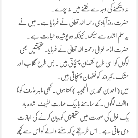
نہ دیکھنے کی وجہ سےفتنے میں نہ پڑے۔
حضرت روز آبادی رحمہ اللہ تعالیٰ نے فرمایا ہے۔ میں نے
یہ علم اشارہ سے سیکھا۔ کیونکہ وہ پوشیده عبارت ہے۔
حضرت امام غزالی رحمتہ اللہ تعالیٰ نے فرمایا۔ حقیقتیں بھی
لوگوں کو اسی طرح نقصان پہنچاتی ہیں۔ جس طرح گلاب اور
مشک ، گبر وندا کو نقصان پہنچاتی ہیں۔
میں (احمد بن محمد بن العجیبہ ) کہتا ہوں۔ کبھی ماہر عارف کو نا
واقف لوگوں کے سامنے باریک مہارت لطیف اشارہ بار
یک غزل کی صورت میں حقیقتوں کو بیان کرنے کی اجازت
دی جاتی ہے۔ اس طریقے پر کہ سننے والے کو اس سے کچھ