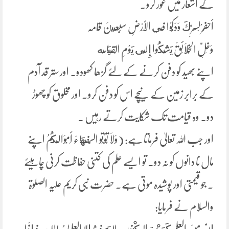
کے اشعار میں غور کرو۔
أحفُرْ لِسِرِّكَ وَدَکُّوْا فِي الْأَرْضِ سَبْعِينَ قَامَہ
وَخَلِّ الْخَلَائِقَ يَشْكُوا إِلَى يَوْمِ الْقِيَامَه
اپنے بھید کو دفن کرنے کے لئے گڑھا کھودو۔ اور ستر قد آدم
کے برابر زمین کے نیچے اس کو دفن کرو۔ اور مخلوق کو چھوڑ
دو۔ وہ قیامت تک شکایت کرتے رہیں ۔
اور جب اللہ تعالیٰ فرماتا ہے: (وَلَا تُؤْتُو السُّفَهَاءَ أَمْوَالَكُمُ اپنے
مال نا دانوں کو نہ دو۔ تو ایسے علم کی کتنی حفاظت کرنی چاہیئے
۔ جو قیمتی اور پوشیدہ موتی ہے۔ حضرت نبی کریم علیہ الصلوۃ
والسلام نے فرمایا: