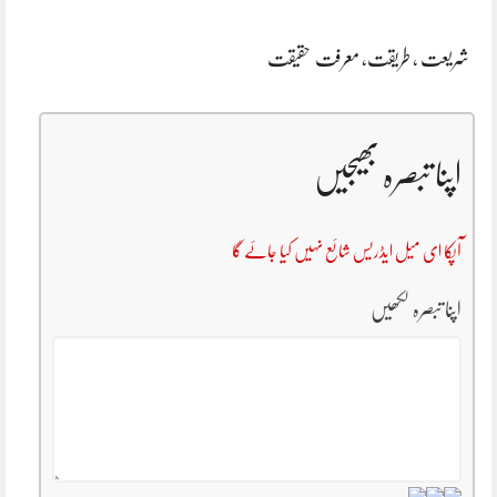
شریعت , طریقت, معرفت حقیقت
اپنا تبصرہ بھیجیں
آپکا ای میل ایڈریس شائع نہیں کیا جائے گا
اپنا تبصرہ لکھیں