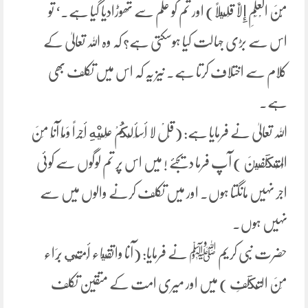
مِّنَ الْعِلْمِ إِلَّا قَلِيلاً) اور تم کو علم سے تھوڑادیا گیا ہے۔‘ تو
اس سے بڑی جہالت کیا ہوسکتی ہے؟ کہ وہ اللہ تعالیٰ کے
کلام سے اختلاف کرتا ہے۔ نیز یہ کہ اس میں تکلف بھی
ہے۔
اللہ تعالیٰ نے فرمایا ہے: (قُلْ لا أَسْأَلُكُمْ عَلَيْهِ أَجْراً وَمَا آنَا مِنَ
الْمُتكَلفِينَ ) آپ فرما دیجئے ! میں اس پر تم لوگوں سے کوئی
اجر نہیں مانگتا ہوں۔ اور میں تکلف کرنے والوں میں سے
نہیں ہوں۔
حضرت نبی کریم ﷺ نے فرمایا: (آنا واتقياء أُمَّتِي بُرَاء
مِنَ التَّكَلفِ ) میں اور میری امت کے متقین تکلف