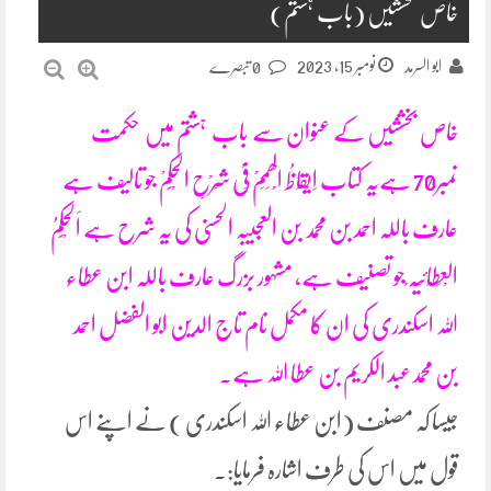
خاص بخششیں (باب ہشتم)
نومبر 15, 2023
ابو السرمد
0 تبصرے
خاص بخششیں کے عنوان سے باب ہشتم میں حکمت
نمبر70 ہےیہ کتاب اِیْقَاظُ الْھِمَمْ فِیْ شَرْحِ الْحِکَمْ جو تالیف ہے
عارف باللہ احمد بن محمد بن العجیبہ الحسنی کی یہ شرح ہے اَلْحِکَمُ
الْعِطَائِیَہ ْجو تصنیف ہے، مشہور بزرگ عارف باللہ ابن عطاء
اللہ اسکندری کی ان کا مکمل نام تاج الدین ابو الفضل احمد
بن محمدعبد الکریم بن عطا اللہ ہے۔
جیسا کہ مصنف (ابن عطاء اللہ اسکندری ) نے اپنے اس
قول میں اس کی طرف اشارہ فرمایا:۔