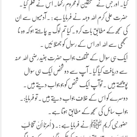
کیا۔ اور جس نے مستحقین کو محروم رکھا۔ اس نے ظلم کیا ۔
حضرت علی کرم اللہ وجہہ نے فرمایا ہے : ۔ آدمیوں سے ان
کی سمجھ کے مطابق بات کرو ۔ کیا تم لوگ یہ چاہتے ہو کہ وہ نا
سمجھی سے اللہ اور اس کے رسول کو جھٹلا ئیں ۔
ایک ہی سوال کے مختلف جواب حضرت جنید رضی اللہ عنہ
سے دریافت کیا گیا ۔ آپ سے دو شخص ایک ہی سوال
پوچھتے ہیں ۔ توآپ ایک شخص کو جو جواب دیتے ہیں۔
دوسرے کو اس کے خلاف جواب دیتے ہیں۔ تو فرمایا:۔
جواب سائل کی سمجھ کے مطابق ہوتا ہے۔
حضور نبی کریم ﷺ نے فرمایا ہے :۔ (اُمِرْنَا أَنْ تُخَاطِبَ