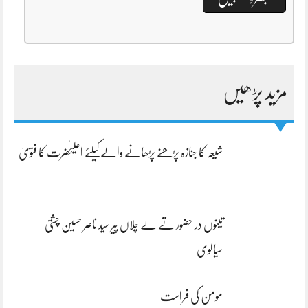
مزید پڑھیں
شیعہ کا جنازہ پڑھنے پڑھانے والےکیلئے اعلیٰحضرت کا فتویٰ
تینوں در حضور تے لے چلاں پیر سید ناصر حسین چشتی
سیالوی
مومن کی فراست