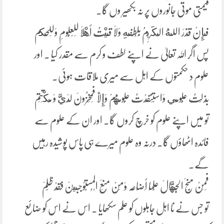
قیمتی موتی جانوروں پر نہ بکھیر وں گا۔
فَإِنْ قَدَّرَ اللهُ الْكَرِيمُ بِلُطْفِهِ وَلَا قَيْتُ أَهْلَا لِلْعُلُومِ وَلِلْحِكم
پس اگر اللہ تعالیٰ نے اپنے لطف و کرم سے مقدر کیا ۔ اور
علوم د حکمتوں کے اہل سے میری ملاقات ہوئی۔
بَذلْتُ عُلُومِي وَاسْتَنفَدْتُ عُلُومَهُمْ وَإِلَّا فَمَخْزُونَ لَدَيَّ وَ مُكْتَتَم
تو میں اپنے علوم کو خرچ کروں گا۔ اور ان کے علوم سے
فائدہ اٹھاؤں گا۔ درنہ وہ علوم میرے ہی پاس پوشیدہ رہیں
گے۔
فَمَنْ مَّنَحَ الْجُهَّالَ عِلْمَا أَضَاعَہ وَمَنْ مَنَعَ الْمُسْتَوْجِبينَ فَقَدْ ظَلَمَ
تو جس نے نا اہل جاہلوں کو علم سکھایا ۔ اس نے اس کو ضائع