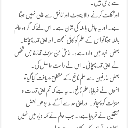
سے بری ہیں۔
اور تکلف کرنے والا بناوٹ اور نمائش سے خالی نہیں ہوتا
ہے۔ اور یہ جاہل باللہ کی شان ہے۔ اس لئے کہ اگر وہ عالم
باللہ ہوتا تو اس کے علم کو کافی سمجھتا۔ اور اپنی قدر پہچانتا۔
بعض اخبار میں وارد ہے:۔ عَاشَ مَنْ عَرَفَ قَدْرَهُ جس شخص
نے اپنی قدر پہچانی۔ اس نے راحت حاصل کی۔
بعض عارفین سے علم نافع کے متعلق دریافت کیا گیا تو
انہوں نے فرمایا: علم نافع :۔ یہ ہے کہ تم اپنی قدرت و
منزلت کو پہچانو ۔ اور اپنی حد سے آگے نہ بڑھو۔ بعض
محققین نے فرمایا ہے:۔ جب عالم نے کہہ دیا: میں نہیں