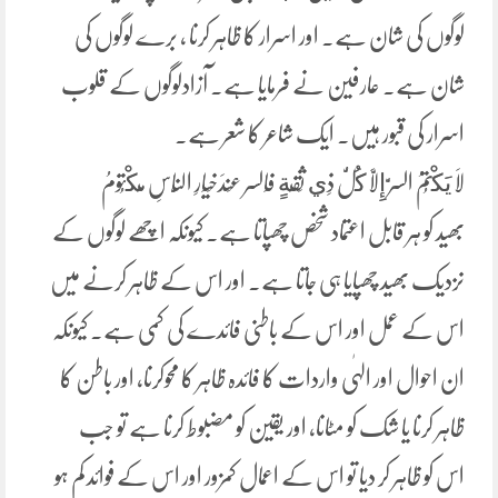
لوگوں کی شان ہے۔ اور اسرار کا ظاہر کرنا ، برے لوگوں کی
شان ہے۔ عارفین نے فرمایا ہے۔ آزادلوگوں کے قلوب
اسرار کی قبور ہیں۔ ایک شاعر کا شعر ہے۔
لَا يَكْتُمُ السرَّ إِلَّا كُلُّ ذِي ثِقَةٍ فَالسر عِندَخِیَارِ النَّاسِ مَكْتُومُ
بھید کو ہر قابل اعتماد شخص چھپاتا ہے۔ کیونکہ اچھے لوگوں کے
نزدیک بھید چھپایا ہی جاتا ہے۔ اور اس کے ظاہر کرنے میں
اس کے عمل اور اس کے باطنی فائدے کی کمی ہے۔ کیونکہ
ان احوال اور الہٰی واردات کا فائدہ ظاہر کا محوکرنا، اور باطن کا
ظاہر کرنا یا شک کو مٹانا، اور یقین کو مضبوط کرنا ہے تو جب
اس کو ظاہر کر دیا تو اس کے اعمال کمزور اور اس کے فوائد کم ہو