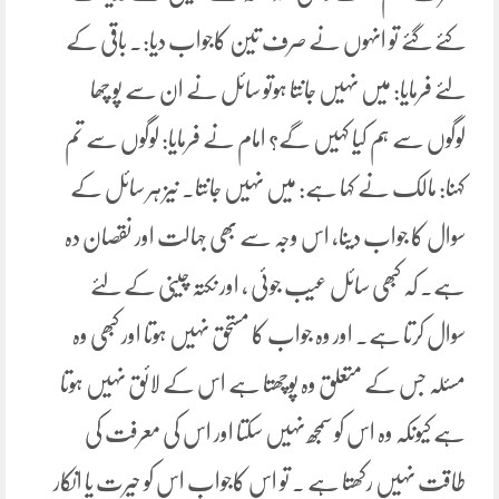
کئے گئے تو انہوں نے صرف تین کاجواب دیا:۔ باقی کے
لئے فرمایا: میں نہیں جانتا ہوتو سائل نے ان سے پو چھا
لوگوں سے ہم کیا کہیں گے؟ امام نے فرمایا: لوگوں سے تم
کہنا: مالک نے کہا ہے: میں نہیں جانتا۔ نیز ہر سائل کے
سوال کا جواب دینا، اس وجہ سے بھی جہالت اور نقصان دہ
ہے۔ کہ کبھی سائل عیب جوئی ، اور نکتہ چینی کے لئے
سوال کرتا ہے۔ اور وہ جواب کا مستحق نہیں ہوتا اور کبھی وہ
مسئلہ جس کے متعلق وہ پوچھتا ہے اس کے لائق نہیں ہوتا
ہے کیونکہ وہ اس کو سمجھ نہیں سکتا اور اس کی معرفت کی
طاقت نہیں رکھتا ہے ۔ تو اس کاجواب اس کو حیرت یا انکار