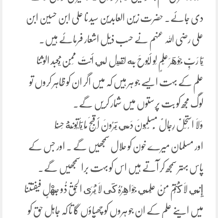
دی جائے۔ حضرت زین العابدین سید نا علی ابن حسین ابن
علی رضی اللہ عنہم نے حسب ذیل اشعار فرمائے ہیں۔
يَا رَبِّ جَوْهَرَ عِلْمٍ لَو أَبُوحَ به لقيل لي أنتَ مِمَّن يُعبد الوثنا
علم کے بہت ایسے جو ہر ہیں کہ میں اگر ان کو ظاہر کروں تو
لوگ مجھ کو بت پرستوں میں شمار کریں گے۔
وَلَا اسْتَحَلَّ رِجَالٌ مُّسْلِمُونَ دَمِي يَرُونَ أَقْبَحَ مَا يَأْتُونَهُ حَسَنَا
اور مسلمان میرے خون کو حلال سمجھیں گے ۔ اور جس کے
پاس بہتر سمجھ کر آتے ہیں اس کو بہت برا سمجھیں گے۔
إِنِّي لَا كُتُمُ مِنْ عِلْمِي جَوَاهِرُہَُ كَى لَا يُرَى الْحَقَّ ذُو جَهْلٍ فیفتتنا
میں اپنے علم کے ان جو ہروں کو چھپاؤں گا تا کہ جاہل حق کو