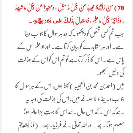
70) مَنْ رَأَيْتَهُ مُجِيبًا عَنْ كُلِّ مَا سُئِلَ ، وَمُعَبِّرًا عَنْ كُلِّ مَا شَهِدَ
، وَذَاكِرًا كُلَّ مَا عَلِمَ ، فَاسْتَدِلَّ بِذَلِكَ عَلَى وُجُودِ جَهْلِهِ .
جب تم کسی شخص کو دیکھو ۔ کہ وہ ہر سوال کا جواب دیتا
ہے۔ اور ہر مشاہد ے کو بیان کرتا ہے۔ اور جو علم اس کے
پاس ہے۔ اس کا ذکر کرتا ہے تو تم اس کواس کے جہالت
کی دلیل سمجھو۔
میں (احمد بن محمد بن العجیبہ ) کہتا ہوں: اس کے ہر سوال کا
جواب دینے والا ہونے میں، اس کی جہالت کی وجہ یہ
ہےکہ اس کے اس حال سے اس کا بہت بڑا عالم ہونا
معلوم ہوتا ہے۔ اور اللہ تعالیٰ نے فرمایا ہے:۔ (وَمَا أُوتِيتُم