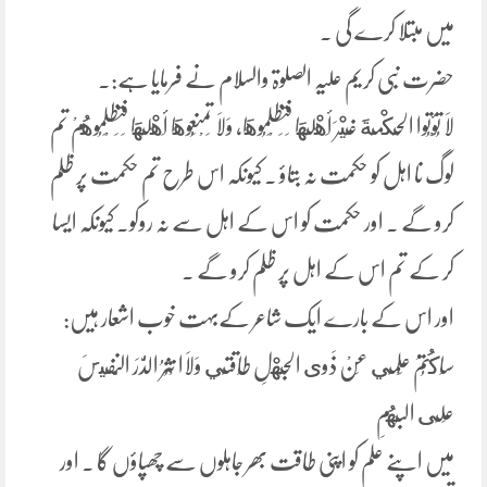
میں مبتلا کرے گی ۔
حضرت نبی کریم علیہ الصلوۃ والسلام نے فرمایا ہے:۔
لَا تُؤْتُوا الْحِكْمَةَ غَيْرَ أَهْلِهَا فَتَظْلِمُوهَا، وَلَا تَمْنَعُوهَا أَهْلَهَا فَتَظْلِمُوهُمْ تم
لوگ نا اہل کو حکمت نہ بتاؤ ۔ کیونکہ اس طرح تم حکمت پر ظلم
کرو گے ۔ اور حکمت کو اس کے اہل سے نہ روکو۔ کیونکہ ایسا
کر کے تم اس کے اہل پر ظلم کرو گے ۔
اور اس کے بارے ایک شاعر کےبہت خوب اشعار ہیں:
سَاكُتُمُ عِلْمِي عَنْ ذَوى الْجَهْلِ طَاقتِي وَلَاا نْثُرُ الدُّرَ النَّفِيسَ
عَلَى البُهُمِ
میں اپنے علم کو اپنی طاقت بھر جاہلوں سے چھپاؤں گا ۔ اور