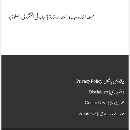
مسئلہ اشارہ سبابہ(مسئلۃ الاشارۃ بالسبابۃ فی التشھد فی الصلوۃ)
پرائیویسی پالیسی|Privacy Policy
دستبرداری| Disclaimer
ہم سے رابطہ| Contact Us
ہمارے بارے میں| About Us