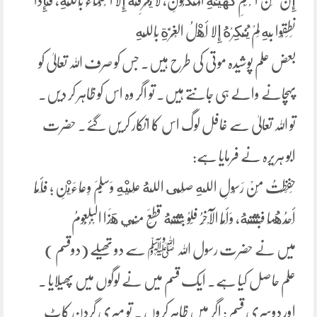
إِنَّ مِنَ الْعِلْمِ ‌كَهَيْئَةِ ‌الْمَكْنُونِ، لا يَعْرِفُهُ إِلا الْعُلَمَاءُ بِاللَّهِ، فَإِذَا
نَطَقُوا بِهِ لَمْ يُنْكِرْهُ إِلا أَهْلُ الْغِرَّةِ بِاللَّهِ
بعض علم پوشیدہ موتی کی طرح ہیں۔ جس کو صرف اللہ تعالیٰ کو
پہچانے والے ہی جانتے ہیں۔ تو اگر وہ اس کو ظاہر کر دیں۔
تو اللہ تعالیٰ سے غافل لوگ اس کا انکار کریں گئے۔ حضرت
ابو ہریرہ نے فرمایا ہے:
حَفِظْتُ مِنْ رَسُولِ اللهِ صَلَّى اللهُ عَلَيْهِ وَسَلَّمَ وِعَاءَيْنِ ; فَأَمَّا
أَحَدُهُمَا فَبَثَثْتُهُ، وَأَمَّا الْآخَرُ فَلَوْ بَثَثْتُهُ قُطِعَ مِنِّي ‌هَذَا ‌الْبُلْعُومُ
میں نے حضرت رسول اللہ ﷺ سے دو تھیلے (دوقسم )
علم حاصل کیا ہے۔ ایک قسم میں نے لوگوں میں پھیلایا ۔
اور دوسری قسم : اگر میں ظاہر کروں ۔ تو میری گردن کاٹ